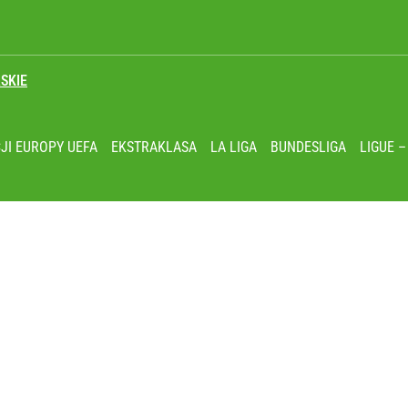
SKIE
tuna za nastolatka
JI EUROPY UEFA
EKSTRAKLASA
LA LIGA
BUNDESLIGA
LIGUE –
2030 roku?
ewandowskim. Co za cios!