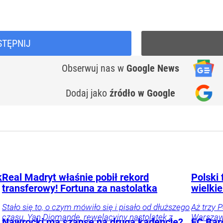
STĘPNIJ
Obserwuj nas
w
Google News
Dodaj jako
źródło w Google
k
Real Madryt właśnie pobił rekord
Polski 
transferowy! Fortuna za nastolatka
wielkie
Stało się to, o czym mówiło się i pisało od dłuższego
Aż trzy 
czasu. Yan Diomande, rewelacyjny nastolatek z
Warszawi
Nawrocki ma szansę na drugą kadencję?
FC Bar