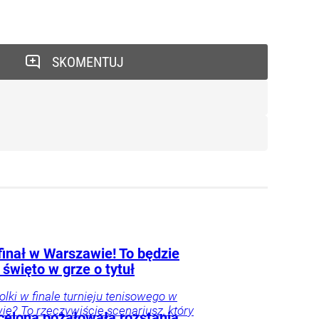
SKOMENTUJ
finał w Warszawie! To będzie
 święto w grze o tytuł
Polki w finale turnieju tenisowego w
e? To rzeczywiście scenariusz, który
celona pożałowała rozstania