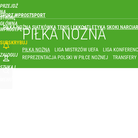
PRZEJDŹ
Udostępnij
0
Skomentuj
NA
SPORT WPROST
STRONĘ
GŁÓWNĄ
PIŁKA NOŻNA
SIATKÓWKA
TENIS
LEKKOATLETYKA
SKOKI NARCIAR
Real Madryt właśnie pobił rekord transferowy! For
PIŁKA NOŻNA
WPROST.PL
SUBSKRYBUJ
dodaj
PIŁKA NOŻNA
LIGA MISTRZÓW UEFA
LIGA KONFERENC
ZALOGUJ
REPREZENTACJA POLSKI W PIŁCE NOŻNEJ
TRANSFERY
Farmacja: wzrost pod presją. co czeka branżę do 
SZUKAJ
MENU
1
FC Barcelona pożałowała rozstania z Robertem L
dodaj