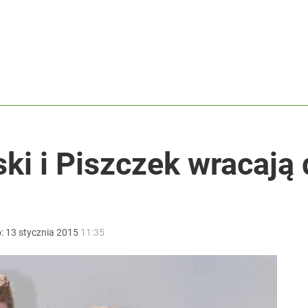
ntra „Cała Europa nam go zazdrości”
Legenda odeszła nagle
i i Piszczek wracają 
ł coś znacznie gorszego
o:
13
stycznia
2015
11:35