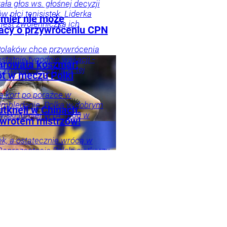
ła głos ws. głośnej decyzji
w płci tenisistek. Liderka
mier nie może
jest zwolenniczką ich
acy o przywróceniu CPN
Polaków chce przywrócenia
tatnie tygodnie wakacji -
arowała koszmar!
“Wprost”. Decyzja w tej
t w meczu Polki
a kort po porażce w
mbledonie. Polka w dobrym
utknęli w Chinach.
yjski turniej WTA 1000 w
owrotem mistrzów!
ój
ylko
ek, a ostatecznie wrócą w
. Reprezentacja Polski siatkarzy
turnieju finałowego Ligi