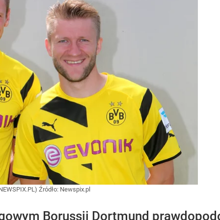
K/NEWSPIX.PL)
Źródło:
Newspix.pl
igowym Borussii Dortmund prawdopod