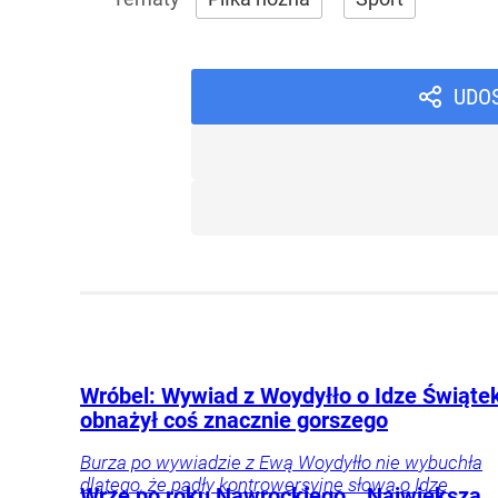
UDO
Wróbel: Wywiad z Woydyłło o Idze Świąte
obnażył coś znacznie gorszego
Burza po wywiadzie z Ewą Woydyłło nie wybuchła
dlatego, że padły kontrowersyjne słowa o Idze
Wrze po roku Nawrockiego. „Największa