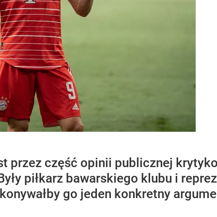
t przez część opinii publicznej krytyk
ły piłkarz bawarskiego klubu i reprez
ekonywałby go jeden konkretny argume