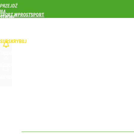
PRZEJDŹ
Udostępnij
0
Skomentuj
NA
SPORT WPROST
STRONĘ
GŁÓWNĄ
PIŁKA NOŻNA
SIATKÓWKA
TENIS
LEKKOATLETYKA
SKOKI NARCIAR
Świetne wieści dla kibiców sportu w Polsce! Komis
WPROST.PL
SUBSKRYBUJ
dodaj
ZALOGUJ
To największa siła reprezentacji Polski. Reszta ś
SZUKAJ
MENU
dodaj
Głośna decyzja Karola Nawrockiego o ułaskawieniu
1