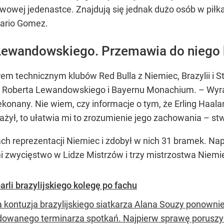
owej jedenastce. Znajdują się jednak dużo osób w piłkar
Mario Gomez.
ewandowskiego. Przemawia do niego 
rem technicznym klubów Red Bulla z Niemiec, Brazylii i
acji Roberta Lewandowskiego i Bayernu Monachium. – Wyra
zekonany. Nie wiem, czy informacje o tym, że Erling Haa
żył, to ułatwia mi to zrozumienie jego zachowania – stw
h reprezentacji Niemiec i zdobył w nich 31 bramek. N
 zwycięstwo w Lidze Mistrzów i trzy mistrzostwa Niemi
arli brazylijskiego kolegę po fachu
a kontuzja brazylijskiego siatkarza Alana Souzy ponow
dowanego terminarza spotkań. Najpierw sprawę poruszy