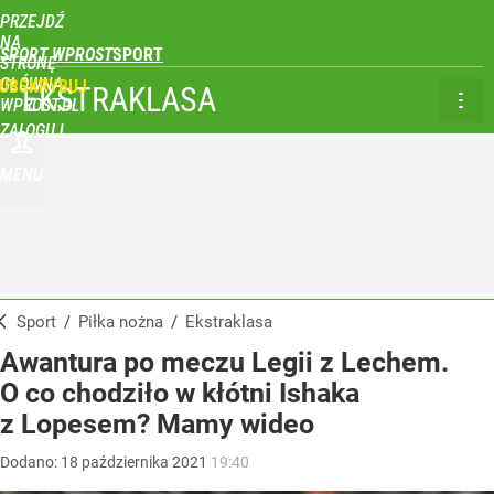
PRZEJDŹ
NA
SPORT WPROST
STRONĘ
GŁÓWNĄ
UBSKRYBUJ
EKSTRAKLASA
WPROST.PL
ZALOGUJ
MENU
Sport
/
Piłka nożna
/
Ekstraklasa
Awantura po meczu Legii z Lechem.
O co chodziło w kłótni Ishaka
z Lopesem? Mamy wideo
Dodano:
18
października
2021
19:40