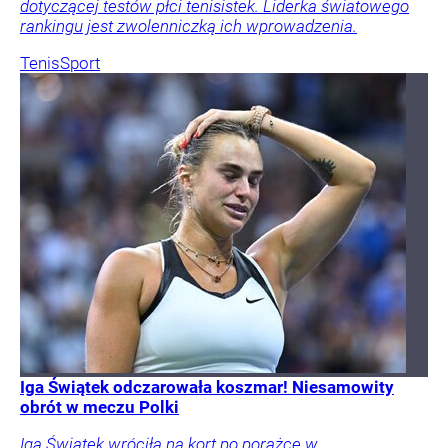
dotyczącej testów płci tenisistek. Liderka światowego
rankingu jest zwolenniczką ich wprowadzenia.
Tenis
Sport
Iga Świątek odczarowała koszmar! Niesamowity
obrót w meczu Polki
Iga Świątek wróciła na kort po porażce w