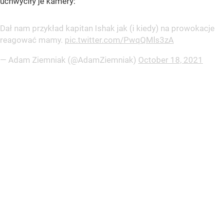
uchwyciły je kamery:
Dał nam przykład kapitan Ishak jak (i kiedy) na prowokacje
reagować mamy.
pic.twitter.com/PwqQMls3zA
— Adam Ziemniak (@AdamZiemniak)
October 18, 2021