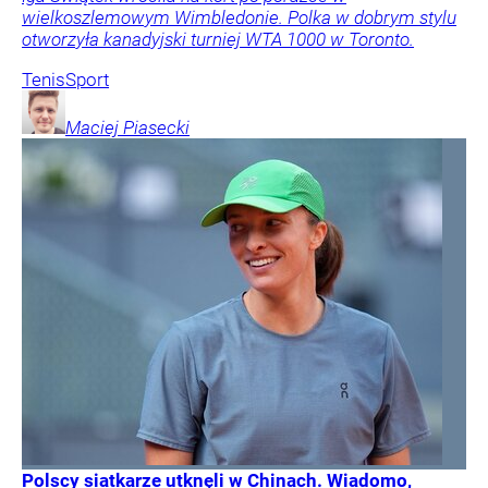
wielkoszlemowym Wimbledonie. Polka w dobrym stylu
otworzyła kanadyjski turniej WTA 1000 w Toronto.
Tenis
Sport
Maciej
Piasecki
Polscy siatkarze utknęli w Chinach. Wiadomo,