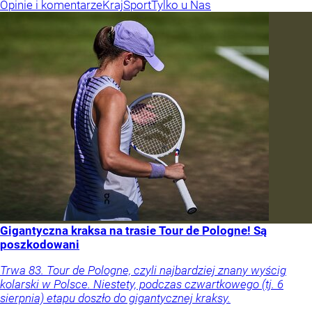
Opinie i komentarze
Kraj
Sport
Tylko u Nas
Gigantyczna kraksa na trasie Tour de Pologne! Są
poszkodowani
Trwa 83. Tour de Pologne, czyli najbardziej znany wyścig
kolarski w Polsce. Niestety, podczas czwartkowego (tj. 6
sierpnia) etapu doszło do gigantycznej kraksy.