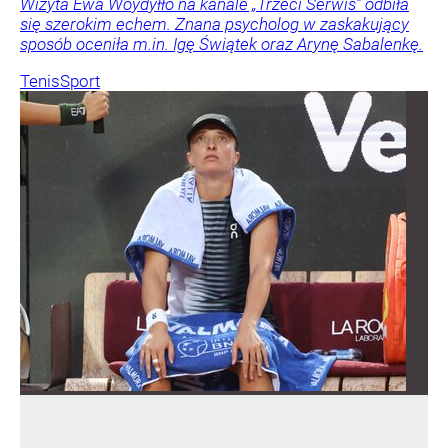
Wizyta Ewa Woydyłło na kanale „Trzeci Serwis” odbiła
się szerokim echem. Znana psycholog w zaskakujący
sposób oceniła m.in. Igę Świątek oraz Arynę Sabalenkę.
Tenis
Sport