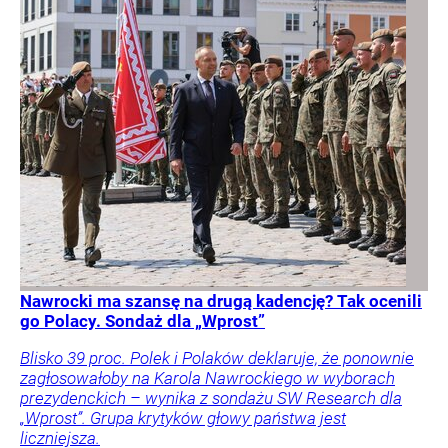
Nawrocki ma szansę na drugą kadencję? Tak ocenili
go Polacy. Sondaż dla „Wprost”
Blisko 39 proc. Polek i Polaków deklaruje, że ponownie
zagłosowałoby na Karola Nawrockiego w wyborach
prezydenckich – wynika z sondażu SW Research dla
„Wprost”. Grupa krytyków głowy państwa jest
liczniejsza.