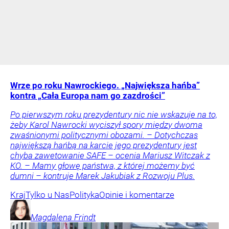
Wrze po roku Nawrockiego. „Największa hańba”
kontra „Cała Europa nam go zazdrości”
Po pierwszym roku prezydentury nic nie wskazuje na to,
żeby Karol Nawrocki wyciszył spory między dwoma
zwaśnionymi politycznymi obozami. – Dotychczas
największą hańbą na karcie jego prezydentury jest
chyba zawetowanie SAFE – ocenia Mariusz Witczak z
KO. – Mamy głowę państwa, z której możemy być
dumni – kontruje Marek Jakubiak z Rozwoju Plus.
Kraj
Tylko u Nas
Polityka
Opinie i komentarze
Magdalena
Frindt