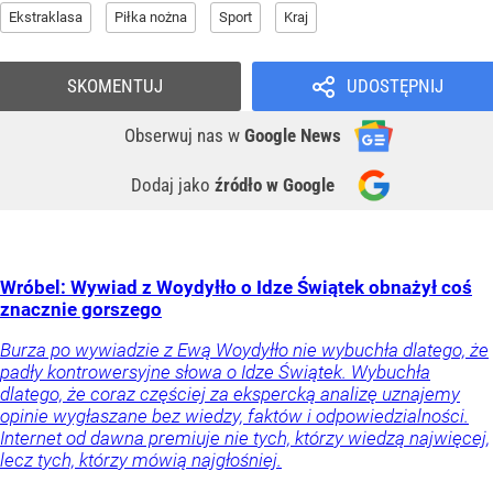
Ekstraklasa
Piłka nożna
Sport
Kraj
SKOMENTUJ
UDOSTĘPNIJ
Obserwuj nas
w
Google News
Dodaj jako
źródło w Google
Wróbel: Wywiad z Woydyłło o Idze Świątek obnażył coś
znacznie gorszego
Burza po wywiadzie z Ewą Woydyłło nie wybuchła dlatego, że
padły kontrowersyjne słowa o Idze Świątek. Wybuchła
dlatego, że coraz częściej za ekspercką analizę uznajemy
opinie wygłaszane bez wiedzy, faktów i odpowiedzialności.
Internet od dawna premiuje nie tych, którzy wiedzą najwięcej,
lecz tych, którzy mówią najgłośniej.