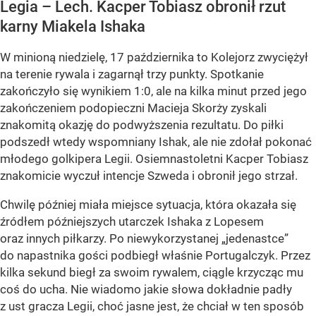
Legia – Lech. Kacper Tobiasz obronił rzut
karny Miakela Ishaka
W minioną niedzielę, 17 października to Kolejorz zwyciężył
na terenie rywala i zagarnął trzy punkty. Spotkanie
zakończyło się wynikiem 1:0, ale na kilka minut przed jego
zakończeniem podopieczni Macieja Skorży zyskali
znakomitą okazję do podwyższenia rezultatu. Do piłki
podszedł wtedy wspomniany Ishak, ale nie zdołał pokonać
młodego golkipera Legii. Osiemnastoletni Kacper Tobiasz
znakomicie wyczuł intencje Szweda i obronił jego strzał.
Chwilę później miała miejsce sytuacja, która okazała się
źródłem późniejszych utarczek Ishaka z Lopesem
oraz innych piłkarzy. Po niewykorzystanej „jedenastce”
do napastnika gości podbiegł właśnie Portugalczyk. Przez
kilka sekund biegł za swoim rywalem, ciągle krzycząc mu
coś do ucha. Nie wiadomo jakie słowa dokładnie padły
z ust gracza Legii, choć jasne jest, że chciał w ten sposób