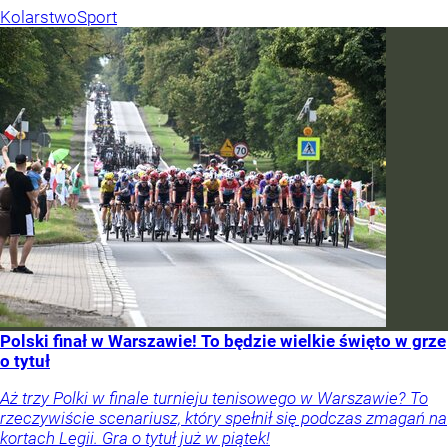
Kolarstwo
Sport
Polski finał w Warszawie! To będzie wielkie święto w grze
o tytuł
Aż trzy Polki w finale turnieju tenisowego w Warszawie? To
rzeczywiście scenariusz, który spełnił się podczas zmagań na
kortach Legii. Gra o tytuł już w piątek!