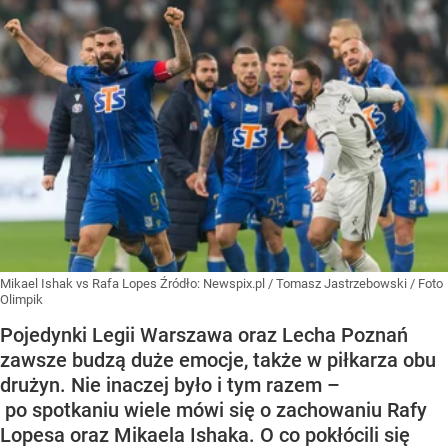
Mikael Ishak vs Rafa Lopes
Źródło:
Newspix.pl
/
Tomasz Jastrzebowski / Foto
Olimpik
Pojedynki Legii Warszawa oraz Lecha Poznań
zawsze budzą duże emocje, także w piłkarza obu
drużyn. Nie inaczej było i tym razem –
po spotkaniu wiele mówi się o zachowaniu Rafy
Lopesa oraz Mikaela Ishaka. O co pokłócili się