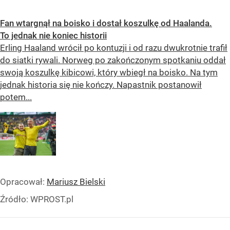
Fan wtargnął na boisko i dostał koszulkę od Haalanda.
To jednak nie koniec historii
Erling Haaland wrócił po kontuzji i od razu dwukrotnie trafił
do siatki rywali. Norweg po zakończonym spotkaniu oddał
swoją koszulkę kibicowi, który wbiegł na boisko. Na tym
jednak historia się nie kończy. Napastnik postanowił
potem...
Opracował:
Mariusz Bielski
Źródło:
WPROST.pl