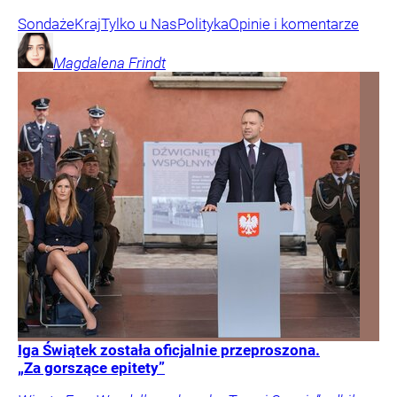
Sondaże
Kraj
Tylko u Nas
Polityka
Opinie i komentarze
Magdalena
Frindt
Iga Świątek została oficjalnie przeproszona.
„Za gorszące epitety”