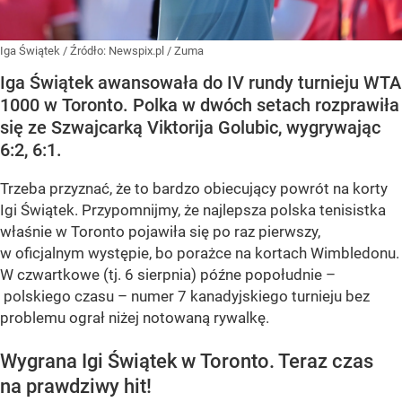
Iga Świątek
/ Źródło:
Newspix.pl
/
Zuma
Iga Świątek awansowała do IV rundy turnieju WTA
1000 w Toronto. Polka w dwóch setach rozprawiła
się ze Szwajcarką Viktorija Golubic, wygrywając
6:2, 6:1.
Trzeba przyznać, że to bardzo obiecujący powrót na korty
Igi Świątek. Przypomnijmy, że najlepsza polska tenisistka
właśnie w Toronto pojawiła się po raz pierwszy,
w oficjalnym występie, bo porażce na kortach Wimbledonu.
W czwartkowe (tj. 6 sierpnia) późne popołudnie –
polskiego czasu – numer 7 kanadyjskiego turnieju bez
problemu ograł niżej notowaną rywalkę.
Wygrana Igi Świątek w Toronto. Teraz czas
na prawdziwy hit!