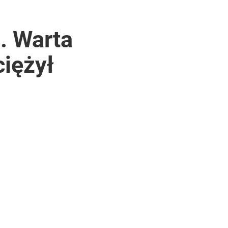
. Warta
ciężył