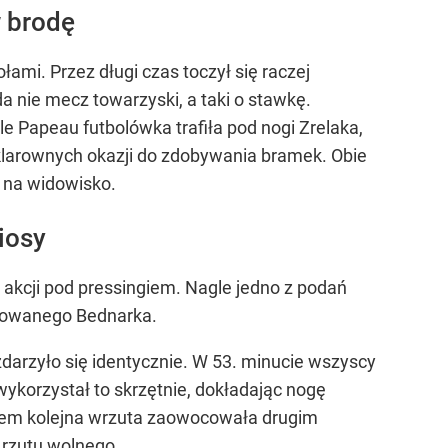
 brodę
mi. Przez długi czas toczył się raczej
da nie mecz towarzyski, a taki o stawkę.
le Papeau futbolówka trafiła pod nogi Zrelaka,
 klarownych okazji do zdobywania bramek. Obie
 na widowisko.
iosy
 akcji pod pressingiem. Nagle jedno z podań
onowanego Bednarka.
zdarzyło się identycznie. W 53. minucie wszyscy
wykorzystał to skrzętnie, dokładając nogę
tem kolejna wrzuta zaowocowała drugim
 rzutu wolnego.