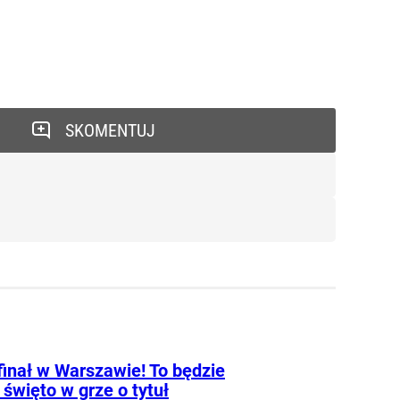
SKOMENTUJ
finał w Warszawie! To będzie
 święto w grze o tytuł