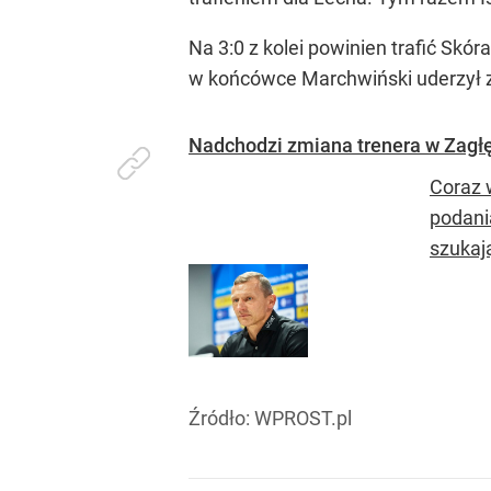
Na 3:0 z kolei powinien trafić Skó
w końcówce Marchwiński uderzył z b
Nadchodzi zmiana trenera w Zagłęb
Coraz 
podani
szukaj
Źródło:
WPROST.pl