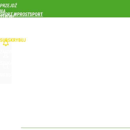
PRZEJDŹ
Udostępnij
0
Skomentuj
NA
SPORT WPROST
STRONĘ
GŁÓWNĄ
PIŁKA NOŻNA
SIATKÓWKA
TENIS
LEKKOATLETYKA
SKOKI NARCIAR
Farmacja: wzrost pod presją. co czeka branżę do 
WPROST.PL
SUBSKRYBUJ
dodaj
ZALOGUJ
Wróbel: Wywiad z Woydyłło o Idze Świątek obnaży
SZUKAJ
MENU
dodaj
Polski finał w Warszawie! To będzie wielkie święto 
dodaj