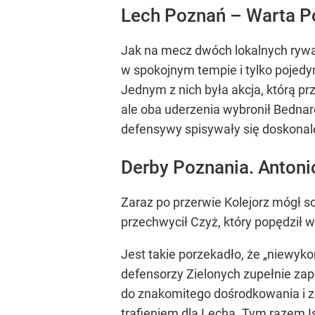
Lech Poznań – Warta P
Jak na mecz dwóch lokalnych rywal
w spokojnym tempie i tylko pojedyn
Jednym z nich była akcja, którą pr
ale oba uderzenia wybronił Bednar
defensywy spisywały się doskonale
Derby Poznania. Antonio
Zaraz po przerwie Kolejorz mógł s
przechwycił Czyż, który popędził 
Jest takie porzekadło, że „niewyko
defensorzy Zielonych zupełnie zapo
do znakomitego dośrodkowania i 
trafieniem dla Lecha. Tym razem I