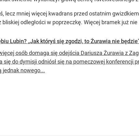
raś, lecz mniej więcej kwadrans przed ostatnim gwizdkiem
liskiej odległości w poprzeczkę. Więcej bramek już nie 
iu Lubin? „Jak któryś się zgodzi, to Żurawia nie będzie
więcej osób domaga się odejścia Dariusza Żurawia z Zag
a się do dymisji odniósł się na pomeczowej konferencji p
ą jednak nowego...