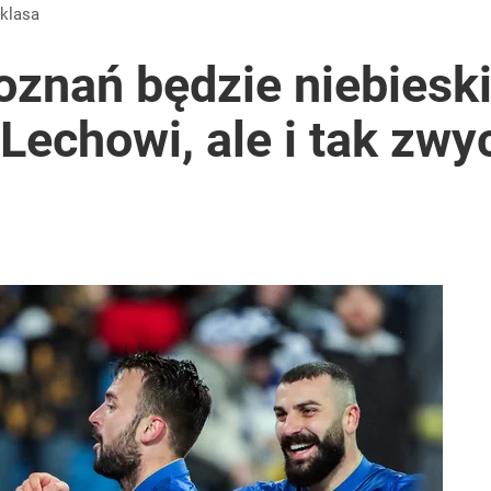
dzie potrzebować pomocy
aklasa
znań będzie niebieski
 Lechowi, ale i tak zwy
ntra „Cała Europa nam go zazdrości”
ą poszkodowani