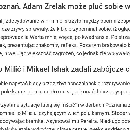
oznań. Adam Zrelak może pluć sobie w
i, zdecydowanie w nim nie iskrzyło między oboma zespoła
cze zrywy sprawiały, że kibic przypominał sobie, iż oglą
zeprowadziła Warta mniej więcej po kwadransie. Po strza
ek, prezentując znakomity refleks. Poza tym brakowało
, niwelując większość zagrożeń, co jednak źle wpływało
 Milić i Mikael Ishak zadali zabójcze c
obie napytać biedy przez zbyt nonszalanckie rozgrywanie
w pole karne, ale nie udało mu się pokonać dobrze dysp
rzystane sytuacje lubią się mścić” i w derbach Poznania 
mnieli o Miliciu, czyhającym w ich polu karnym. Stoper 
zdobywając bramkę. Asystował mu Pereira. Niedługo po
shak świetnie wykończył głową centrę Kwekweskiriego z