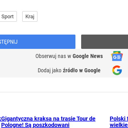
Sport
Kraj
STĘPNIJ
Obserwuj nas
w
Google News
Dodaj jako
źródło w Google
k
Gigantyczna kraksa na trasie Tour de
Polski 
Pologne! Są poszkodowani
wielkie