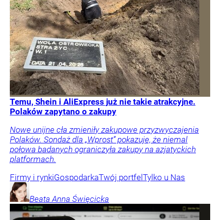
Temu, Shein i AliExpress już nie takie atrakcyjne.
Polaków zapytano o zakupy
Nowe unijne cła zmieniły zakupowe przyzwyczajenia
Polaków. Sondaż dla „Wprost” pokazuje, że niemal
połowa badanych ograniczyła zakupy na azjatyckich
platformach.
Firmy i rynki
Gospodarka
Twój portfel
Tylko u Nas
Beata Anna
Święcicka