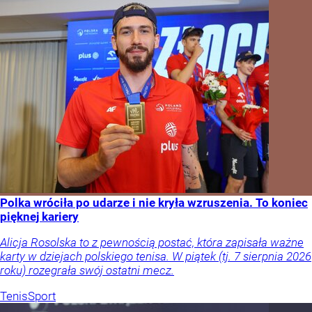
Polka wróciła po udarze i nie kryła wzruszenia. To koniec
pięknej kariery
Alicja Rosolska to z pewnością postać, która zapisała ważne
karty w dziejach polskiego tenisa. W piątek (tj. 7 sierpnia 2026
roku) rozegrała swój ostatni mecz.
Tenis
Sport