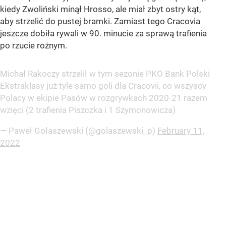
kiedy Zwoliński minął Hrosso, ale miał zbyt ostry kąt,
aby strzelić do pustej bramki. Zamiast tego Cracovia
jeszcze dobiła rywali w 90. minucie za sprawą trafienia
po rzucie rożnym.
Michał Rakoczy strzelił w tym sezonie PKO Bank Polski
Ekstraklasy już tyle samo goli dla Cracovii, co wszyscy
Polacy w ekipie Pasów w rozgrywkach 2020-21 razem
wzięci (2 trafienia Piszczka i 1 Szymonowicza)
— Paweł Gołaszewski (@golaszewski_p)
February 11,
2022