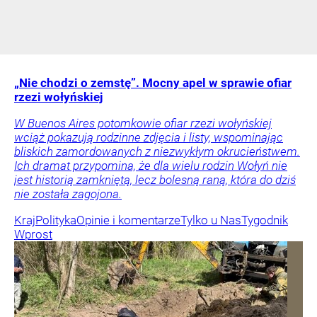
„Nie chodzi o zemstę”. Mocny apel w sprawie ofiar
rzezi wołyńskiej
W Buenos Aires potomkowie ofiar rzezi wołyńskiej
wciąż pokazują rodzinne zdjęcia i listy, wspominając
bliskich zamordowanych z niezwykłym okrucieństwem.
Ich dramat przypomina, że dla wielu rodzin Wołyń nie
jest historią zamkniętą, lecz bolesną raną, która do dziś
nie została zagojona.
Kraj
Polityka
Opinie i komentarze
Tylko u Nas
Tygodnik
Wprost