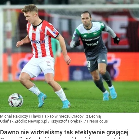
Michał Rakoczy i Flavio Paixao w meczu Cracovii z Lechią
Gdańsk
Źródło:
Newspix.pl
/
Krzysztof Porębski / PressFocus
Dawno nie widzieliśmy tak efektywnie grającej