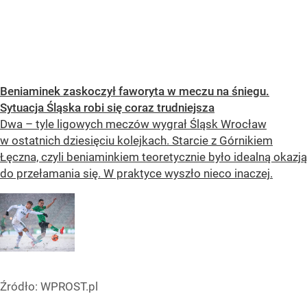
Beniaminek zaskoczył faworyta w meczu na śniegu.
Sytuacja Śląska robi się coraz trudniejsza
Dwa – tyle ligowych meczów wygrał Śląsk Wrocław
w ostatnich dziesięciu kolejkach. Starcie z Górnikiem
Łęczna, czyli beniaminkiem teoretycznie było idealną okazją
do przełamania się. W praktyce wyszło nieco inaczej.
Źródło:
WPROST.pl