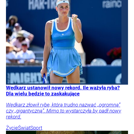
Wędkarz ustanowił nowy rekord. Ile ważyła ryba?
Dla wielu będzie to zaskakujące
Wędkarz złowił rybę, którą trudno nazwać „ogromną”
czy „gigantyczną”. Mimo to wystarczyła by padł nowy
rekord.
Życie
Świat
Sport