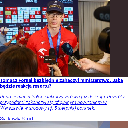
Tomasz Fornal bezbłędnie zahaczył ministerstwo. Jaka
będzie reakcja resortu?
Reprezentacja Polski siatkarzy wróciła już do kraju. Powrót z
przygodami zakończył się oficjalnym powitaniem w
Warszawie w środowy (tj. 5 sierpnia) poranek.
Siatkówka
Sport