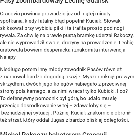
Pasy zbombardowały Lechię Gdańsk
Cracovia powinna prowadzić już od piątej minuty
spotkania, kiedy fatalny błąd popełnił Kuciak. Słowak
skiksował przy wybiciu piłki i ta trafiła prosto pod nogi
rywala. Za chwilę na prawie pustą bramkę uderzał Rakoczy,
ale nie wyprowadził swojej drużyny na prowadzenie. Lechię
uratowała bowiem desperacka i znakomita interwencja
Nalepy.
Niedługo potem inny młody zawodnik Pasów również
zmarnował bardzo dogodną okazję. Myszor mknął prawym
skrzydłem, dwóch jego kolegów nabiegało z przeciwnej
strony pola karnego, a za nimi wracał tylko Kubicki. I co?
To defensywny pomocnik był górą, bo udało mu się
przeciąć dośrodkowanie w tej – zdawałoby się –
beznadziejnej sytuacji. Później Kuciak znakomicie obronił
też strzał, który oddał Jugas z bardzo bliskiej odległości.
Michał Rakoczy bohaterem Cracovii