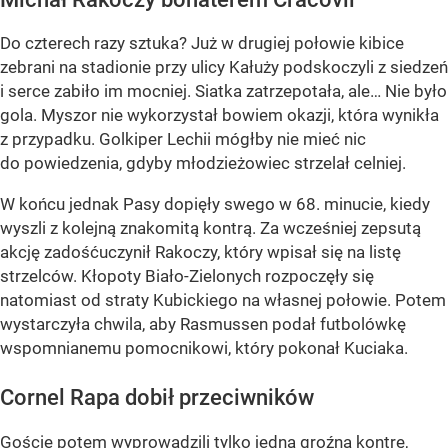
Do czterech razy sztuka? Już w drugiej połowie kibice
zebrani na stadionie przy ulicy Kałuży podskoczyli z siedzeń
i serce zabiło im mocniej. Siatka zatrzepotała, ale… Nie było
gola. Myszor nie wykorzystał bowiem okazji, która wynikła
z przypadku. Golkiper Lechii mógłby nie mieć nic
do powiedzenia, gdyby młodzieżowiec strzelał celniej.
W końcu jednak Pasy dopięły swego w 68. minucie, kiedy
wyszli z kolejną znakomitą kontrą. Za wcześniej zepsutą
akcję zadośćuczynił Rakoczy, który wpisał się na listę
strzelców. Kłopoty Biało-Zielonych rozpoczęły się
natomiast od straty Kubickiego na własnej połowie. Potem
wystarczyła chwila, aby Rasmussen podał futbolówkę
wspomnianemu pomocnikowi, który pokonał Kuciaka.
Cornel Rapa dobił przeciwników
Goście potem wyprowadzili tylko jedną groźną kontrę,