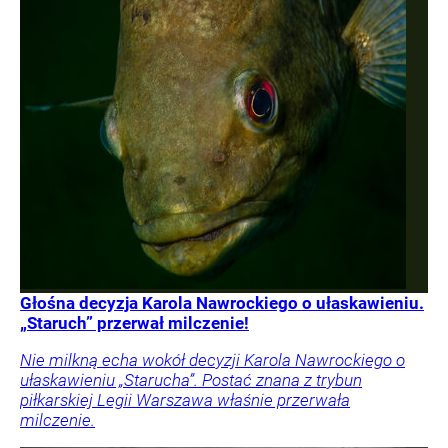
Głośna decyzja Karola Nawrockiego o ułaskawieniu.
„Staruch” przerwał milczenie!
Nie milkną echa wokół decyzji Karola Nawrockiego o
ułaskawieniu „Starucha”. Postać znana z trybun
piłkarskiej Legii Warszawa właśnie przerwała
milczenie.