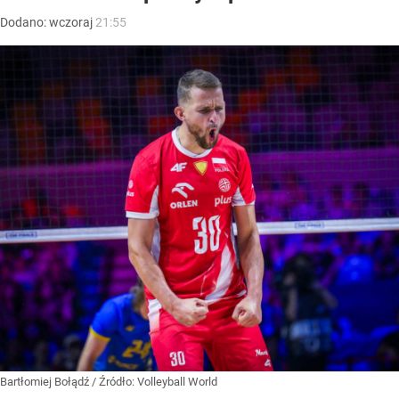
Dodano:
wczoraj
21:55
Bartłomiej Bołądź
/ Źródło:
Volleyball World