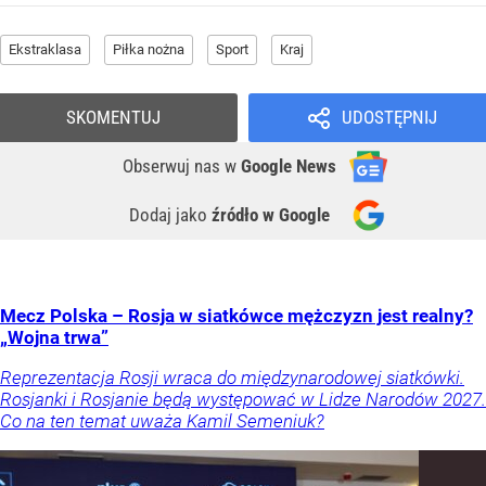
Ekstraklasa
Piłka nożna
Sport
Kraj
SKOMENTUJ
UDOSTĘPNIJ
Obserwuj nas
w
Google News
Dodaj jako
źródło w Google
Mecz Polska – Rosja w siatkówce mężczyzn jest realny?
„Wojna trwa”
Reprezentacja Rosji wraca do międzynarodowej siatkówki.
Rosjanki i Rosjanie będą występować w Lidze Narodów 2027.
Co na ten temat uważa Kamil Semeniuk?