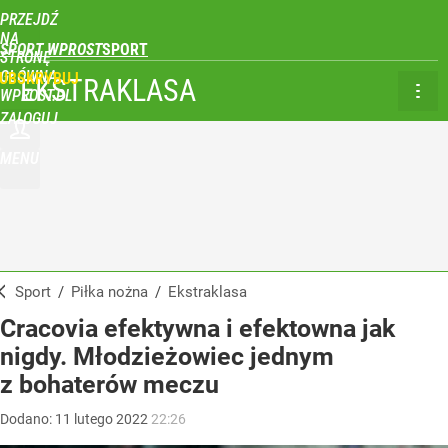
PRZEJDŹ
NA
SPORT WPROST
STRONĘ
GŁÓWNĄ
UBSKRYBUJ
EKSTRAKLASA
WPROST.PL
ZALOGUJ
MENU
Sport
/
Piłka nożna
/
Ekstraklasa
Cracovia efektywna i efektowna jak
nigdy. Młodzieżowiec jednym
z bohaterów meczu
Dodano:
11
lutego
2022
22:26