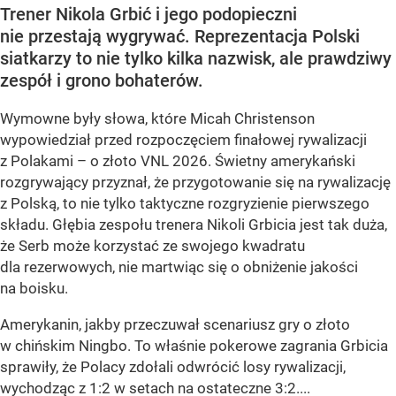
Trener Nikola Grbić i jego podopieczni
nie przestają wygrywać. Reprezentacja Polski
siatkarzy to nie tylko kilka nazwisk, ale prawdziwy
zespół i grono bohaterów.
Wymowne były słowa, które Micah Christenson
wypowiedział przed rozpoczęciem finałowej rywalizacji
z Polakami – o złoto VNL 2026. Świetny amerykański
rozgrywający przyznał, że przygotowanie się na rywalizację
z Polską, to nie tylko taktyczne rozgryzienie pierwszego
składu. Głębia zespołu trenera Nikoli Grbicia jest tak duża,
że Serb może korzystać ze swojego kwadratu
dla rezerwowych, nie martwiąc się o obniżenie jakości
na boisku.
Amerykanin, jakby przeczuwał scenariusz gry o złoto
w chińskim Ningbo. To właśnie pokerowe zagrania Grbicia
sprawiły, że Polacy zdołali odwrócić losy rywalizacji,
wychodząc z 1:2 w setach na ostateczne 3:2....