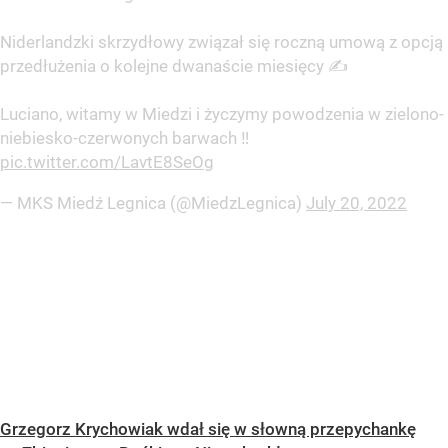
Niderlandzki skrzydłowy związał się roczną umową z opcją
przedłużenia o kolejne dwanaście miesięcy ✍️
Luciano, witamy w Miedzi i życzymy powodzenia w zielono-
niebiesko-czerwonych barwach ‼️
pic.twitter.com/LavtE8SeOg
— MKS Miedź Legnica (@MiedzLegnica)
July 20, 2022
Grzegorz Krychowiak wdał się w słowną przepychankę