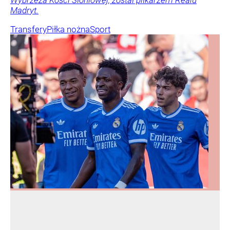
Wybrzeża Kości Słoniowej, został piłkarzem Realu
Madryt.
Transfery
Piłka nożna
Sport