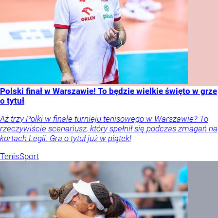
Polski finał w Warszawie! To będzie wielkie święto w grze
o tytuł
Aż trzy Polki w finale turnieju tenisowego w Warszawie? To
rzeczywiście scenariusz, który spełnił się podczas zmagań na
kortach Legii. Gra o tytuł już w piątek!
Tenis
Sport