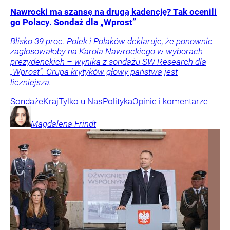
Nawrocki ma szansę na drugą kadencję? Tak ocenili
go Polacy. Sondaż dla „Wprost”
Blisko 39 proc. Polek i Polaków deklaruje, że ponownie
zagłosowałoby na Karola Nawrockiego w wyborach
prezydenckich – wynika z sondażu SW Research dla
„Wprost”. Grupa krytyków głowy państwa jest
liczniejsza.
Sondaże
Kraj
Tylko u Nas
Polityka
Opinie i komentarze
Magdalena
Frindt