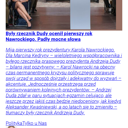
Były rzecznik Dudy ocenił pierwszy rok
Nawrockiego. Padły mocne słowa
Mija pierwszy rok prezydentury Karola Nawrockiego.
Dla Marcina Kędryny – wieloletniego współpracownika i
byłego rzecznika prasowego prezydenta Andrzeja Dudy
– bilans jest pozytywny: – Karol Nawrocki na obecny
czas permanentnego kryzysu politycznego sprawuje
swój urząd w sposób dojrzały i adekwatny do wyzwań –
akcentuje. Jednocześnie przestrzega przed
porównywaniem kolejnych prezydentów. – Andrzej
Duda zdał w paru sytuacjach egzamin celująco, ale
jeszcze przez jakiś czas będzie niedoceniony, jak kiedyś
Aleksander Kwaśniewski, a po latach się to zmieniło –
tłumaczy były rzecznik Andrzeja Dudy.
Polityka
Tylko u Nas