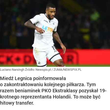
Luciano Narsingh
Źródło:
Newspix.pl
/
ZUMA/NEWSPIX.PL
Miedź Legnica poinformowała
o zakontraktowaniu kolejnego piłkarza. Tym
razem beniaminek PKO Ekstraklasy pozyskał 19-
krotnego reprezentanta Holandii. To może być
hitowy transfer.