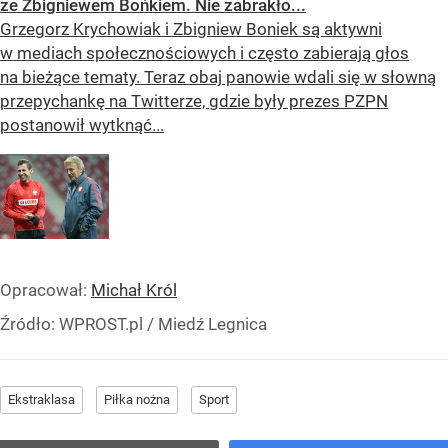
ze Zbigniewem Bońkiem. Nie zabrakło...
Grzegorz Krychowiak i Zbigniew Boniek są aktywni
w mediach społecznościowych i często zabierają głos
na bieżące tematy. Teraz obaj panowie wdali się w słowną
przepychankę na Twitterze, gdzie były prezes PZPN
postanowił wytknąć...
Opracował:
Michał Król
Źródło:
WPROST.pl
/
Miedź Legnica
Ekstraklasa
Piłka nożna
Sport