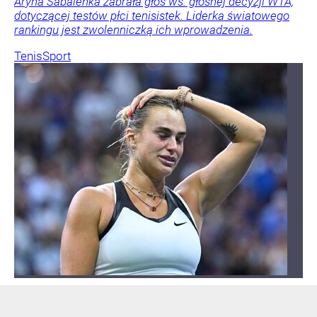
Aryna Sabalenka zabrała głos ws. głośnej decyzji WTA,
dotyczącej testów płci tenisistek. Liderka światowego
rankingu jest zwolenniczką ich wprowadzenia.
Tenis
Sport