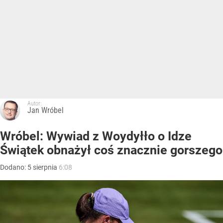
Autor:
Jan Wróbel
Wróbel: Wywiad z Woydyłło o Idze
Świątek obnażył coś znacznie gorszego
Dodano:
5
sierpnia
6:08