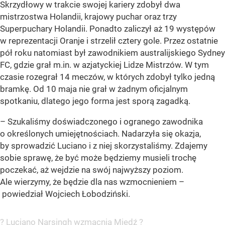
Skrzydłowy w trakcie swojej kariery zdobył dwa
mistrzostwa Holandii, krajowy puchar oraz trzy
Superpuchary Holandii. Ponadto zaliczył aż 19 występów
w reprezentacji Oranje i strzelił cztery gole. Przez ostatnie
pół roku natomiast był zawodnikiem australijskiego Sydney
FC, gdzie grał m.in. w azjatyckiej Lidze Mistrzów. W tym
czasie rozegrał 14 meczów, w których zdobył tylko jedną
bramkę. Od 10 maja nie grał w żadnym oficjalnym
spotkaniu, dlatego jego forma jest sporą zagadką.
– Szukaliśmy doświadczonego i ogranego zawodnika
o określonych umiejętnościach. Nadarzyła się okazja,
by sprowadzić Luciano i z niej skorzystaliśmy. Zdajemy
sobie sprawę, że być może będziemy musieli trochę
poczekać, aż wejdzie na swój najwyższy poziom.
Ale wierzymy, że będzie dla nas wzmocnieniem –
powiedział Wojciech Łobodziński.
? Luciano Narsingh wzmacnia Miedź ?