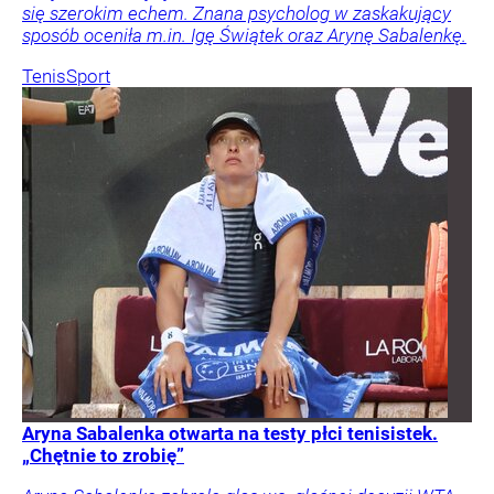
się szerokim echem. Znana psycholog w zaskakujący
sposób oceniła m.in. Igę Świątek oraz Arynę Sabalenkę.
Tenis
Sport
Aryna Sabalenka otwarta na testy płci tenisistek.
„Chętnie to zrobię”