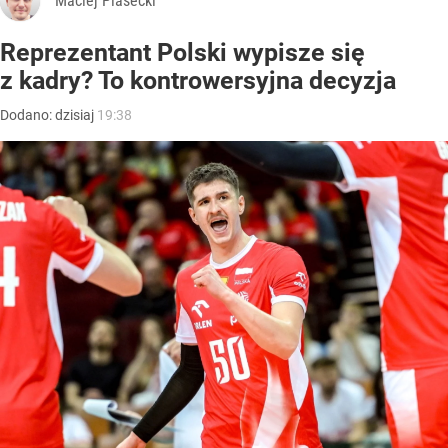
Maciej Piasecki
Reprezentant Polski wypisze się
z kadry? To kontrowersyjna decyzja
Dodano:
dzisiaj
19:38