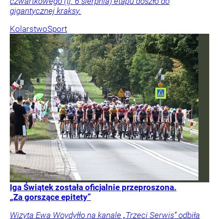
czwartkowego (tj. 6 sierpnia) etapu doszło do
gigantycznej kraksy.
Kolarstwo
Sport
Iga Świątek została oficjalnie przeproszona.
„Za gorszące epitety”
Wizyta Ewa Woydyłło na kanale „Trzeci Serwis” odbiła