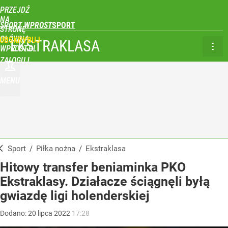
PRZEJDŹ
NA
SPORT WPROST
STRONĘ
GŁÓWNĄ
UBSKRYBUJ
EKSTRAKLASA
WPROST.PL
ZALOGUJ
MENU
Sport
/
Piłka nożna
/
Ekstraklasa
Hitowy transfer beniaminka PKO
Ekstraklasy. Działacze ściągnęli byłą
gwiazdę ligi holenderskiej
Dodano:
20
lipca
2022
17:28