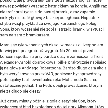
posuchy, ale prawda jest taka, że z meczu mógł (a może
nawet powinien) wracać z hattrickiem na koncie. Anglik raz
nie trafił praktycznie do pustej bramki, a raz zupełnie
niekryty nie trafił głową z bliskiej odległości. Napastnik
chyba wziął przykład ze swojego koreańskiego kolegi
Sona, który wcześniej nie zdołał strzelić bramki w sytuacji
sam na sam z bramkarzem.
Marnując tyle wspaniałych okazji w meczu z Liverpoolem
łatwiej jest przegrać, niż wygrać. Na 20 minut przed
końcem spotkania przy bardzo dużym zamieszaniu Trent
Alexander-Arnold dośrodkował piłkę, praktycznie nabijając
ją na głowę Andy'ego Robertsona. Bardzo długo cała akcja
była weryfikowana przez VAR, ponieważ był sprawdzany
potencjalny faul i ewentualna ręka Mohameda Salaha,
ostatecznie jednak The Reds objęli prowadzenie, którym
nie za długo się cieszyli.
Już cztery minuty później z gola cieszył się Son, który
wykorzystał błąd bezbłędnego do tej pory Alissona, który