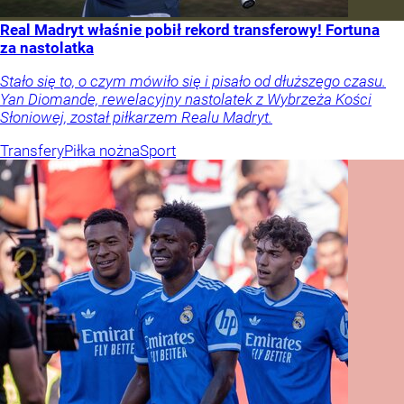
Real Madryt właśnie pobił rekord transferowy! Fortuna
za nastolatka
Stało się to, o czym mówiło się i pisało od dłuższego czasu.
Yan Diomande, rewelacyjny nastolatek z Wybrzeża Kości
Słoniowej, został piłkarzem Realu Madryt.
Transfery
Piłka nożna
Sport