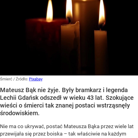
Śmierć
/ Źródło:
Pixabay
Mateusz Bąk nie żyje. Były bramkarz i legenda
Lechii Gdańsk odszedł w wieku 43 lat. Szokujące
wieści o śmierci tak znanej postaci wstrząsnęły
środowiskiem.
Nie ma co ukrywać, postać Mateusza Bąka przez wiele lat
przewijała się przez boiska – tak właściwie na każdym