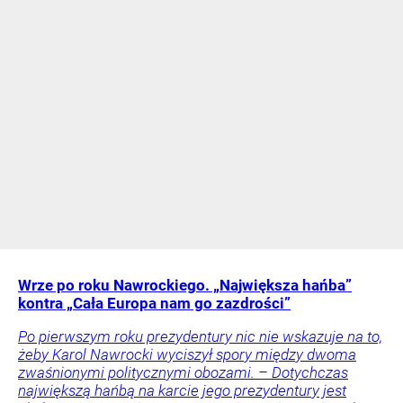
Wrze po roku Nawrockiego. „Największa hańba”
kontra „Cała Europa nam go zazdrości”
Po pierwszym roku prezydentury nic nie wskazuje na to,
żeby Karol Nawrocki wyciszył spory między dwoma
zwaśnionymi politycznymi obozami. – Dotychczas
największą hańbą na karcie jego prezydentury jest