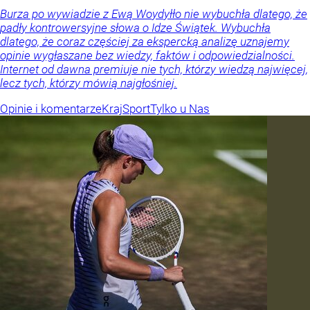
Burza po wywiadzie z Ewą Woydyłło nie wybuchła dlatego, że
padły kontrowersyjne słowa o Idze Świątek. Wybuchła
dlatego, że coraz częściej za ekspercką analizę uznajemy
opinie wygłaszane bez wiedzy, faktów i odpowiedzialności.
Internet od dawna premiuje nie tych, którzy wiedzą najwięcej,
lecz tych, którzy mówią najgłośniej.
Opinie i komentarze
Kraj
Sport
Tylko u Nas