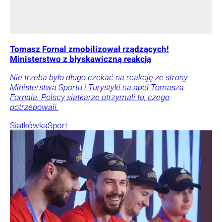
Tomasz Fornal zmobilizował rządzących!
Ministerstwo z błyskawiczną reakcją
Nie trzeba było długo czekać na reakcję ze strony
Ministerstwa Sportu i Turystyki na apel Tomasza
Fornala. Polscy siatkarze otrzymali to, czego
potrzebowali.
Siatkówka
Sport