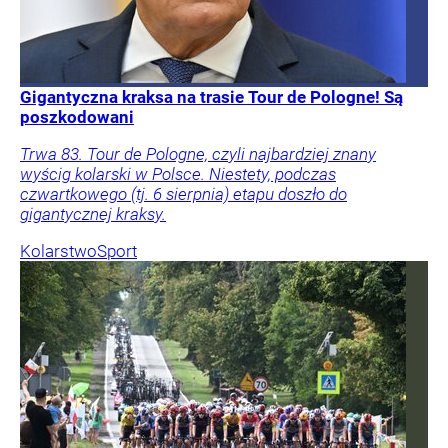
Gigantyczna kraksa na trasie Tour de Pologne! Są
poszkodowani
Trwa 83. Tour de Pologne, czyli najbardziej znany
wyścig kolarski w Polsce. Niestety, podczas
czwartkowego (tj. 6 sierpnia) etapu doszło do
gigantycznej kraksy.
Kolarstwo
Sport