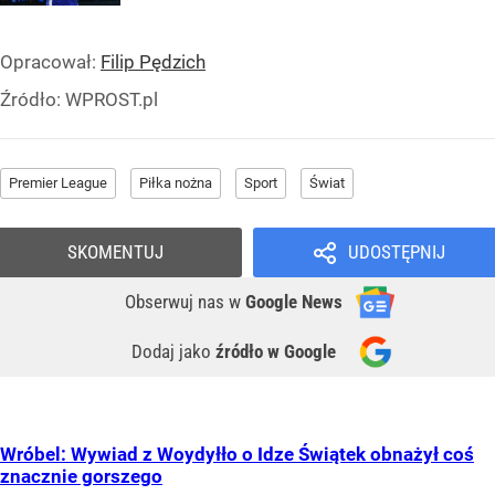
Opracował:
Filip Pędzich
Źródło:
WPROST.pl
Premier League
Piłka nożna
Sport
Świat
SKOMENTUJ
UDOSTĘPNIJ
Obserwuj nas
w
Google News
Dodaj jako
źródło w Google
Wróbel: Wywiad z Woydyłło o Idze Świątek obnażył coś
znacznie gorszego