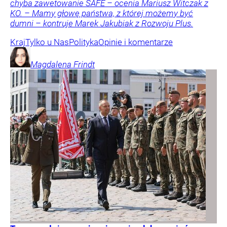
chyba zawetowanie SAFE – ocenia Mariusz Witczak z
KO. – Mamy głowę państwa, z której możemy być
dumni – kontruje Marek Jakubiak z Rozwoju Plus.
Kraj
Tylko u Nas
Polityka
Opinie i komentarze
Magdalena
Frindt