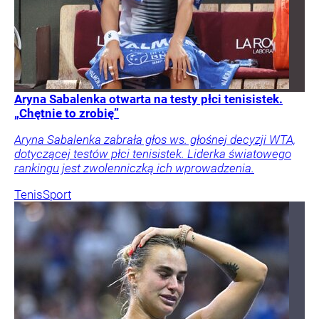
Aryna Sabalenka otwarta na testy płci tenisistek.
„Chętnie to zrobię”
Aryna Sabalenka zabrała głos ws. głośnej decyzji WTA,
dotyczącej testów płci tenisistek. Liderka światowego
rankingu jest zwolenniczką ich wprowadzenia.
Tenis
Sport