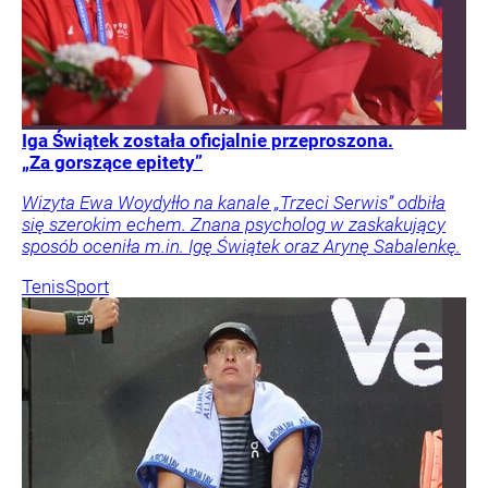
Iga Świątek została oficjalnie przeproszona.
„Za gorszące epitety”
Wizyta Ewa Woydyłło na kanale „Trzeci Serwis” odbiła
się szerokim echem. Znana psycholog w zaskakujący
sposób oceniła m.in. Igę Świątek oraz Arynę Sabalenkę.
Tenis
Sport