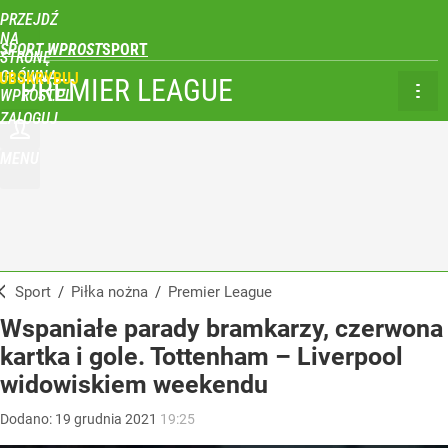
PRZEJDŹ
NA
SPORT WPROST
STRONĘ
GŁÓWNĄ
UBSKRYBUJ
PREMIER LEAGUE
WPROST.PL
ZALOGUJ
MENU
Sport
/
Piłka nożna
/
Premier League
Wspaniałe parady bramkarzy, czerwona
kartka i gole. Tottenham – Liverpool
widowiskiem weekendu
Dodano:
19
grudnia
2021
19:25