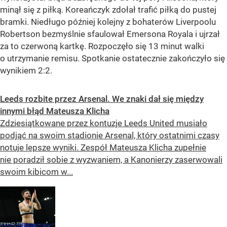
minął się z piłką. Koreańczyk zdołał trafić piłką do pustej
bramki. Niedługo później kolejny z bohaterów Liverpoolu
Robertson bezmyślnie sfaulował Emersona Royala i ujrzał
za to czerwoną kartkę. Rozpoczęło się 13 minut walki
o utrzymanie remisu. Spotkanie ostatecznie zakończyło się
wynikiem 2:2.
Leeds rozbite przez Arsenal. We znaki dał się między
innymi błąd Mateusza Klicha
Zdziesiątkowane przez kontuzje Leeds United musiało
podjąć na swoim stadionie Arsenal, który ostatnimi czasy
notuje lepsze wyniki. Zespół Mateusza Klicha zupełnie
nie poradził sobie z wyzwaniem, a Kanonierzy zaserwowali
swoim kibicom w...