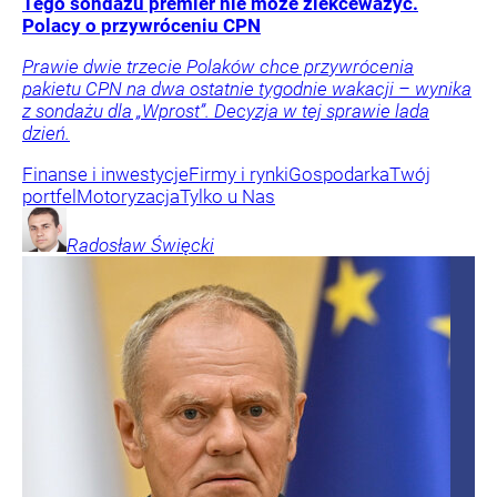
Tego sondażu premier nie może zlekceważyć.
Polacy o przywróceniu CPN
Prawie dwie trzecie Polaków chce przywrócenia
pakietu CPN na dwa ostatnie tygodnie wakacji – wynika
z sondażu dla „Wprost”. Decyzja w tej sprawie lada
dzień.
Finanse i inwestycje
Firmy i rynki
Gospodarka
Twój
portfel
Motoryzacja
Tylko u Nas
Radosław
Święcki