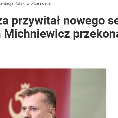
2030 roku?
zentacja Polski w piłce nożnej
za przywitał nowego s
 Michniewicz przekon
lnej kolekcji kapsułowej