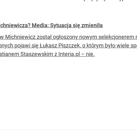
ichniewicza? Media: Sytuacja się zmieniła
w Michniewicz został ogłoszony nowym selekcjonerem rep
nych pojawi się Łukasz Piszczek, o którym było wiele s
stianem Staszewskim z Interia.pl – nie.