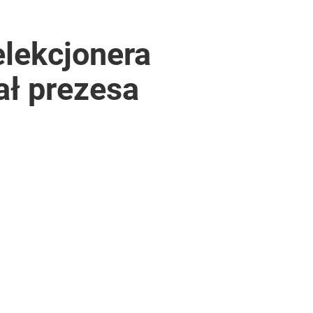
elekcjonera
ał prezesa