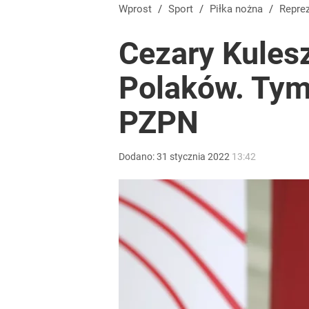
Farmacja: wzrost pod presją. co czeka branżę do 
Wprost
/
Sport
/
Piłka nożna
/
Repre
Cezary Kules
dodaj
Polaków. Tym
Prawdziwa wartość różnorodności
PZPN
dodaj
Dodano:
31
stycznia
2022
13:42
Vistula x LOT: Elegancja w podróży. Premiera wspó
dodaj