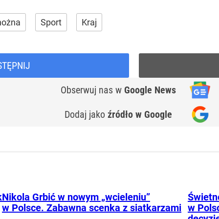
 nożna
Sport
Kraj
STĘPNIJ
Obserwuj nas
w
Google News
Dodaj jako
źródło w Google
k
Nikola Grbić w nowym „wcieleniu”
Świetne
w Polsce. Zabawna scenka z siatkarzami
w Pols
decyzj