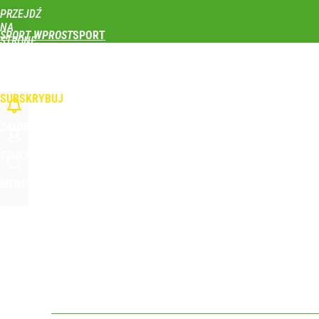
PRZEJDŹ
Udostępnij
0
Skomentuj
NA
SPORT WPROST
STRONĘ
GŁÓWNĄ
PIŁKA NOŻNA
SIATKÓWKA
TENIS
LEKKOATLETYKA
SKOKI NARCIAR
Nikola Grbić w nowym „wcieleniu” w Polsce. Zaba
WPROST.PL
SUBSKRYBUJ
dodaj
ZALOGUJ
Nawrocki ma szansę na drugą kadencję? Tak ocenil
SZUKAJ
MENU
dodaj
Wróbel: Wywiad z Woydyłło o Idze Świątek obnaży
dodaj