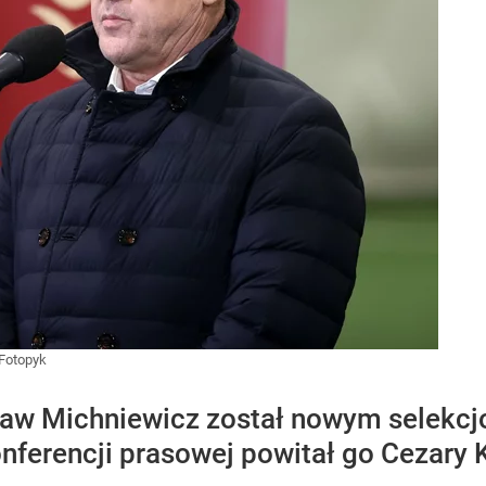
/Fotopyk
sław Michniewicz został nowym selekcj
onferencji prasowej powitał go Cezary