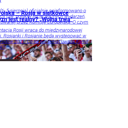
(tj. 5 sierpnia) oficjalnie poinformowano o
olska – Rosja w siatkówce
acji tzw. polskiej liście ważnych wydarzeń,
zn jest realny? „Wojna trwa”
owanej przez Komisję Europejską. O czym
tacja Rosji wraca do międzynarodowej
i. Rosjanki i Rosjanie będą występować w
rodów 2027. Co na ten temat uważa Kamil
k?