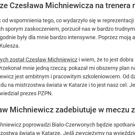
ze Czesława Michniewicza na trenera r
od wspomnienia tego, co wydarzyło się w reprezentacji 
ich sporym zaskoczeniem, porzucił nas w bardzo trudny
 tygodnie były dla mnie bardzo intensywne. Poprzez moją 
Kulesza.
ych został Czesław Michniewicz
i wiem, że to jest dobr
Przekonał mnie jedną rzeczą: pokazał mi obszerny plan n
wicz jest ambitnym i pracowitym szkoleniowcem. Od dz
zdu na mistrzostwa świata w Katarze i to jest nasz cel.
owiedział prezes PZPN.
aw Michniewicz zadebiutuje w meczu z
iewicz poprowadzi Biało-Czerwonych będzie spotkanie 
zostwa świata w Katarze. Jeśli zwyciężymy na wyjeźdz