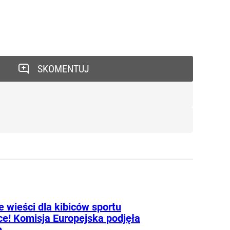
SKOMENTUJ
 wieści dla kibiców sportu
ce! Komisja Europejska podjęła
ę