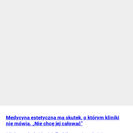
Medycyna estetyczna ma skutek, o którym kliniki
nie mówią. „Nie chcę jej całować”