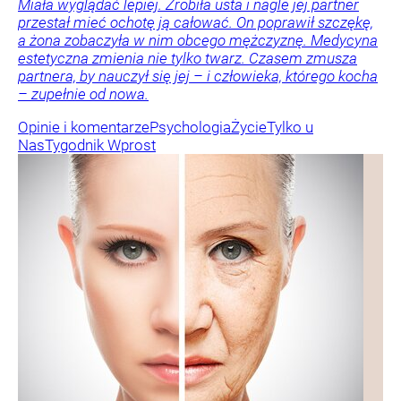
Miała wyglądać lepiej. Zrobiła usta i nagle jej partner
przestał mieć ochotę ją całować. On poprawił szczękę,
a żona zobaczyła w nim obcego mężczyznę. Medycyna
estetyczna zmienia nie tylko twarz. Czasem zmusza
partnera, by nauczył się jej – i człowieka, którego kocha
– zupełnie od nowa.
Opinie i komentarze
Psychologia
Życie
Tylko u
Nas
Tygodnik Wprost