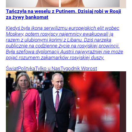
Tańczyła na weselu z Putinem. Dzisiaj robi w Rosji
za żywy bankomat
Kiedyś była ikoną serwilizmu europejskich elit wobec
Moskwy, potem rosyjscy najemnicy ewakuowali ją
razem z ulubionymi końmi z Libanu. Dziś narzeka
publicznie na codzienne życie na rosyjskiej prowincji.
Była szefowa dyplomacji Austrii najwyraźniej nie może
pojąć rozumem zakamarków rosyjskiej duszy.
Świat
Polityka
Tylko u Nas
Tygodnik Wprost