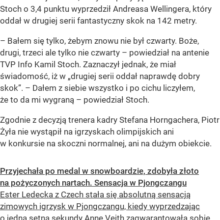
Stoch o 3,4 punktu wyprzedził Andreasa Wellingera, który
oddał w drugiej serii fantastyczny skok na 142 metry.
– Bałem się tylko, żebym znowu nie był czwarty. Boże,
drugi, trzeci ale tylko nie czwarty – powiedział na antenie
TVP Info Kamil Stoch. Zaznaczył jednak, że miał
świadomość, iż w „drugiej serii oddał naprawdę dobry
skok”. – Dałem z siebie wszystko i po cichu liczyłem,
że to da mi wygraną – powiedział Stoch.
Zgodnie z decyzją trenera kadry Stefana Horngachera, Piotr
Żyła nie wystąpił na igrzyskach olimpijskich ani
w konkursie na skoczni normalnej, ani na dużym obiekcie.
Przyjechała po medal w snowboardzie, zdobyła złoto
na pożyczonych nartach. Sensacja w Pjongczangu
Ester Ledecka z Czech stała się absolutną sensacją
zimowych igrzysk w Pjongczangu, kiedy wyprzedzając
o jedną setną sekundy Annę Veith zagwarantowała sobie