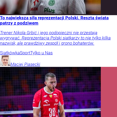
To największa siła reprezentacji Polski. Reszta świata
patrzy z podziwem
Trener Nikola Grbić i jego podopieczni nie przestają
wygrywać. Reprezentacja Polski siatkarzy to nie tylko kilka
nazwisk, ale prawdziwy zespół i grono bohaterów.
Siatkówka
Sport
Tylko u Nas
Maciej
Piasecki