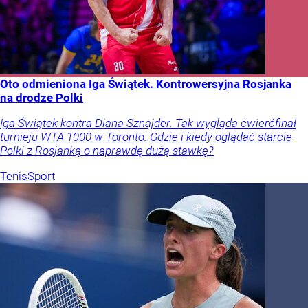
Oto odmieniona Iga Świątek. Kontrowersyjna Rosjanka
na drodze Polki
Iga Świątek kontra Diana Sznajder. Tak wygląda ćwierćfinał
turnieju WTA 1000 w Toronto. Gdzie i kiedy oglądać starcie
Polki z Rosjanką o naprawdę dużą stawkę?
Tenis
Sport