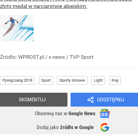
złoty medal w narciarstwie alpejskim.
Źródło:
WPROST.pl
/
x-news / TVP Sport
Pjongczang 2018
Sport
Sporty zimowe
Light
Kraj
SKOMENTUJ
UDOSTĘPNIJ
Obserwuj nas
w
Google News
Dodaj jako
źródło w Google