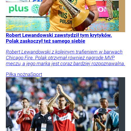
Robert Lewandowski zawstydził tym krytyków.
Polak zaskoczył też samego siebie
Robert Lewandowski z kolejnym trafieniem w barwach
Chicago Fire. Polak otrzymał również nagrodę MVP
meczu, a jego marka jest coraz bardziej rozpoznawalna.
Piłka nożna
Sport