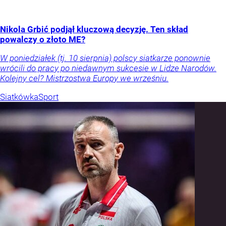
Nikola Grbić podjął kluczową decyzję. Ten skład
powalczy o złoto ME?
W poniedziałek (tj. 10 sierpnia) polscy siatkarze ponownie
wrócili do pracy po niedawnym sukcesie w Lidze Narodów.
Kolejny cel? Mistrzostwa Europy we wrześniu.
Siatkówka
Sport