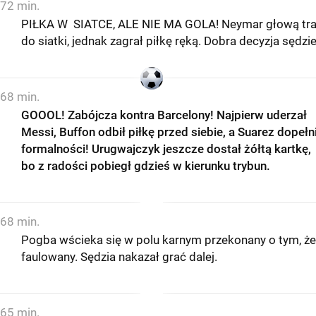
72 min.
PIŁKA W SIATCE, ALE NIE MA GOLA! Neymar głową traf
do siatki, jednak zagrał piłkę ręką. Dobra decyzja sędzi
68 min.
GOOOL! Zabójcza kontra Barcelony! Najpierw uderzał
Messi, Buffon odbił piłkę przed siebie, a Suarez dopełni
formalności! Urugwajczyk jeszcze dostał żółtą kartkę,
bo z radości pobiegł gdzieś w kierunku trybun.
68 min.
Pogba wścieka się w polu karnym przekonany o tym, że
faulowany. Sędzia nakazał grać dalej.
65 min.