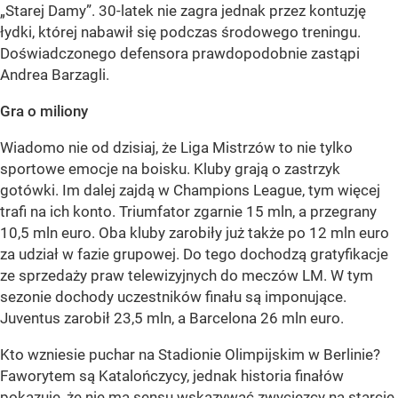
„Starej Damy”. 30-latek nie zagra jednak przez kontuzję
łydki, której nabawił się podczas środowego treningu.
Doświadczonego defensora prawdopodobnie zastąpi
Andrea Barzagli.
Gra o miliony
Wiadomo nie od dzisiaj, że Liga Mistrzów to nie tylko
sportowe emocje na boisku. Kluby grają o zastrzyk
gotówki. Im dalej zajdą w Champions League, tym więcej
trafi na ich konto. Triumfator zgarnie 15 mln, a przegrany
10,5 mln euro. Oba kluby zarobiły już także po 12 mln euro
za udział w fazie grupowej. Do tego dochodzą gratyfikacje
ze sprzedaży praw telewizyjnych do meczów LM. W tym
sezonie dochody uczestników finału są imponujące.
Juventus zarobił 23,5 mln, a Barcelona 26 mln euro.
Kto wzniesie puchar na Stadionie Olimpijskim w Berlinie?
Faworytem są Katalończycy, jednak historia finałów
pokazuje, że nie ma sensu wskazywać zwycięzcy na starcie.