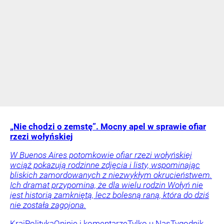
„Nie chodzi o zemstę”. Mocny apel w sprawie ofiar
rzezi wołyńskiej
W Buenos Aires potomkowie ofiar rzezi wołyńskiej
wciąż pokazują rodzinne zdjęcia i listy, wspominając
bliskich zamordowanych z niezwykłym okrucieństwem.
Ich dramat przypomina, że dla wielu rodzin Wołyń nie
jest historią zamkniętą, lecz bolesną raną, która do dziś
nie została zagojona.
Kraj
Polityka
Opinie i komentarze
Tylko u Nas
Tygodnik