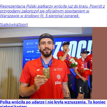
Reprezentacja Polski siatkarzy wróciła już do kraju. Powrót z
przygodami zakończył się oficjalnym powitaniem w
Warszawie w środowy (tj. 5 sierpnia) poranek.
Siatkówka
Sport
Polka wróciła po udarze i nie kryła wzruszenia. To koniec
pięknej kariery