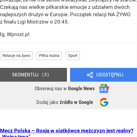
Czekają nas wielkie piłkarskie emocje z udziałem dwóch
najlepszych drużyn w Europie. Początek relacji NA ŻYWO
z finału Ligi Mistrzów o 20:45.
łg, Wprost.pl
Relacje na żywo
Piłka nożna
Sport
SKOMENTUJ
UDOSTĘPNIJ
3
Obserwuj nas
w
Google News
Dodaj jako
źródło w Google
Mecz Polska – Rosja w siatkówce mężczyzn jest realny?
„Wojna trwa”