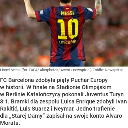
Lionel Messi (fot. EXPA/ Alterphotos/ Acero / newspix.pl)
Źródło:
Newspix.pl
FC Barcelona zdobyła piąty Puchar Europy
w historii. W finale na Stadionie Olimpijskim
w Berlinie Katalończycy pokonali Juventus Turyn
3:1. Bramki dla zespołu Luisa Enrique zdobyli Ivan
Rakitić, Luis Suarez i Neymar. Jedno trafienie
dla „Starej Damy” zapisał na swoje konto Alvaro
Morata.