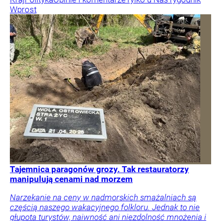
Wprost
Tajemnica paragonów grozy. Tak restauratorzy
manipulują cenami nad morzem
Narzekanie na ceny w nadmorskich smażalniach są
częścią naszego wakacyjnego folkloru. Jednak to nie
głupota turystów, naiwność ani niezdolność mnożenia i