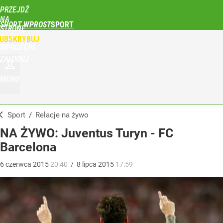
PRZEJDŹ
NA
SPORT WPROST
STRONĘ
GŁÓWNĄ
UBSKRYBUJ
WPROST.PL
ZALOGUJ
MENU
Sport
/
Relacje na żywo
NA ŻYWO: Juventus Turyn - FC
Barcelona
6
czerwca
2015
20:40
/
8
lipca
2015
17:59