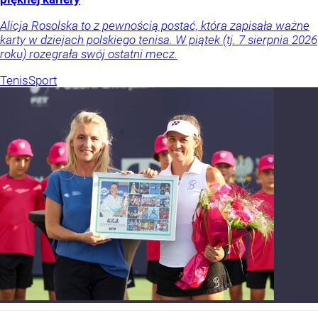
Alicja Rosolska to z pewnością postać, która zapisała ważne
karty w dziejach polskiego tenisa. W piątek (tj. 7 sierpnia 2026
roku) rozegrała swój ostatni mecz.
Tenis
Sport