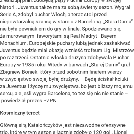
zrealizują plan, zdobędą piąty Puchar Europy w swojej
historii. Juventus także ma za sobą świetny sezon. Wygrał
Serie A, zdobył puchar Włoch, a teraz stoi przed
niepowtarzalną szansą w starciu z Barceloną. „Stara Dama”
nie była pewniakiem do gry w finale. Spodziewano się,
że murowanymi faworytami są Real Madryt i Bayern
Monachium. Europejskie puchary lubią jednak zaskakiwać.
Juventus będzie miał okazję wznieść trofeum Ligi Mistrzów
po raz trzeci. Ostatnio włoska drużyna zdobywała Puchar
Europy w 1985 roku. Wtedy w barwach „Starej Damy” grał
Zbigniew Boniek, który przed sobotnim finałem wierzy
w zwycięstwo swojej byłej drużyny. – Będę ściskał kciuki
za Juventus i życzę mu zwycięstwa, bo jest bliższy mojemu
sercu, ale jeśli wygra Barcelona, to też się nic nie stanie –
powiedział prezes PZPN.
Kosmiczny tercet
Główną siłą Katalończyków jest niezawodne ofensywne
trio, które w tym sezonie łącznie zdobyło 120 goli. Lionel