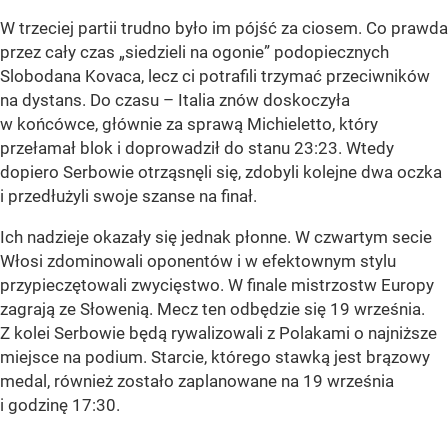
W trzeciej partii trudno było im pójść za ciosem. Co prawda
przez cały czas „siedzieli na ogonie” podopiecznych
Slobodana Kovaca, lecz ci potrafili trzymać przeciwników
na dystans. Do czasu – Italia znów doskoczyła
w końcówce, głównie za sprawą Michieletto, który
przełamał blok i doprowadził do stanu 23:23. Wtedy
dopiero Serbowie otrząsnęli się, zdobyli kolejne dwa oczka
i przedłużyli swoje szanse na finał.
Ich nadzieje okazały się jednak płonne. W czwartym secie
Włosi zdominowali oponentów i w efektownym stylu
przypieczętowali zwycięstwo. W finale mistrzostw Europy
zagrają ze Słowenią. Mecz ten odbędzie się 19 września.
Z kolei Serbowie będą rywalizowali z Polakami o najniższe
miejsce na podium. Starcie, którego stawką jest brązowy
medal, również zostało zaplanowane na 19 września
i godzinę 17:30.