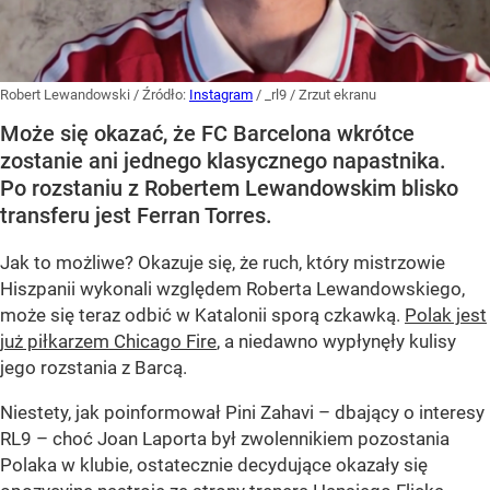
Robert Lewandowski
/ Źródło:
Instagram
/
_rl9 / Zrzut ekranu
Może się okazać, że FC Barcelona wkrótce
zostanie ani jednego klasycznego napastnika.
Po rozstaniu z Robertem Lewandowskim blisko
transferu jest Ferran Torres.
Jak to możliwe? Okazuje się, że ruch, który mistrzowie
Hiszpanii wykonali względem Roberta Lewandowskiego,
może się teraz odbić w Katalonii sporą czkawką.
Polak jest
już piłkarzem Chicago Fire
, a niedawno wypłynęły kulisy
jego rozstania z Barcą.
Niestety, jak poinformował Pini Zahavi – dbający o interesy
RL9 – choć Joan Laporta był zwolennikiem pozostania
Polaka w klubie, ostatecznie decydujące okazały się