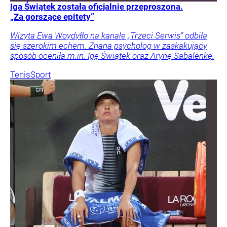
Iga Świątek została oficjalnie przeproszona.
„Za gorszące epitety”
Wizyta Ewa Woydyłło na kanale „Trzeci Serwis” odbiła
się szerokim echem. Znana psycholog w zaskakujący
sposób oceniła m.in. Igę Świątek oraz Arynę Sabalenkę.
Tenis
Sport