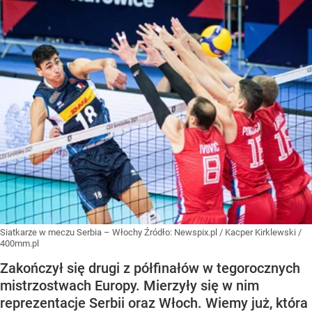
Siatkarze w meczu Serbia – Włochy
Źródło:
Newspix.pl
/
Kacper Kirklewski /
400mm.pl
Zakończył się drugi z półfinałów w tegorocznych
mistrzostwach Europy. Mierzyły się w nim
reprezentacje Serbii oraz Włoch. Wiemy już, która