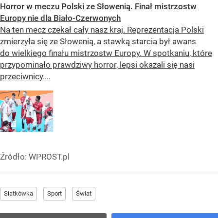
Horror w meczu Polski ze Słowenią. Finał mistrzostw
Europy nie dla Biało-Czerwonych
Na ten mecz czekał cały nasz kraj. Reprezentacja Polski
zmierzyła się ze Słowenią, a stawką starcia był awans
do wielkiego finału mistrzostw Europy. W spotkaniu, które
przypominało prawdziwy horror, lepsi okazali się nasi
przeciwnicy....
Źródło:
WPROST.pl
Siatkówka
Sport
Świat