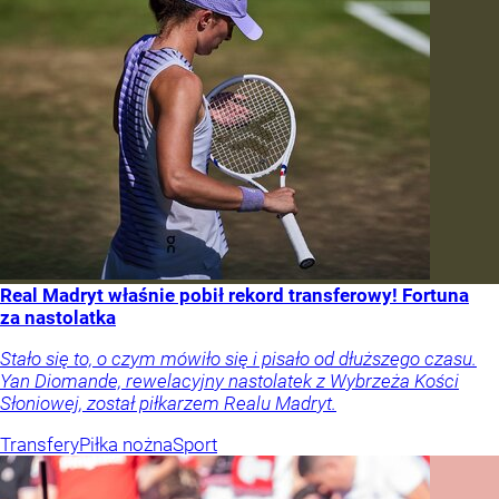
Real Madryt właśnie pobił rekord transferowy! Fortuna
za nastolatka
Stało się to, o czym mówiło się i pisało od dłuższego czasu.
Yan Diomande, rewelacyjny nastolatek z Wybrzeża Kości
Słoniowej, został piłkarzem Realu Madryt.
Transfery
Piłka nożna
Sport