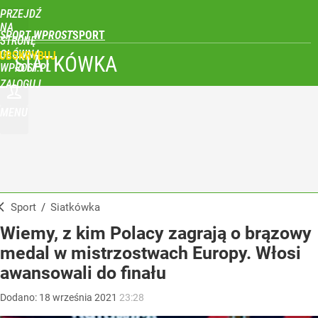
PRZEJDŹ
NA
SPORT WPROST
STRONĘ
GŁÓWNĄ
UBSKRYBUJ
SIATKÓWKA
WPROST.PL
ZALOGUJ
MENU
Sport
/
Siatkówka
Wiemy, z kim Polacy zagrają o brązowy
medal w mistrzostwach Europy. Włosi
awansowali do finału
Dodano:
18
września
2021
23:28