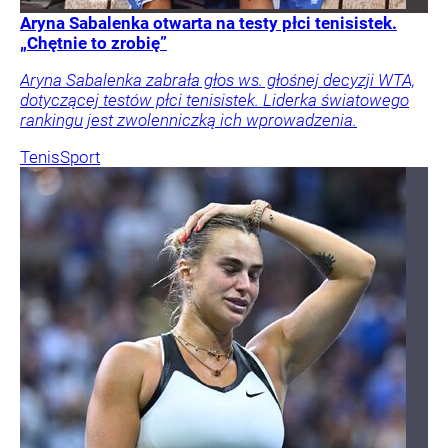
Aryna Sabalenka otwarta na testy płci tenisistek.
„Chętnie to zrobię”
Aryna Sabalenka zabrała głos ws. głośnej decyzji WTA,
dotyczącej testów płci tenisistek. Liderka światowego
rankingu jest zwolenniczką ich wprowadzenia.
Tenis
Sport