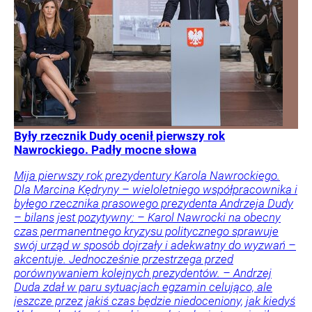
Były rzecznik Dudy ocenił pierwszy rok
Nawrockiego. Padły mocne słowa
Mija pierwszy rok prezydentury Karola Nawrockiego.
Dla Marcina Kędryny – wieloletniego współpracownika i
byłego rzecznika prasowego prezydenta Andrzeja Dudy
– bilans jest pozytywny: – Karol Nawrocki na obecny
czas permanentnego kryzysu politycznego sprawuje
swój urząd w sposób dojrzały i adekwatny do wyzwań –
akcentuje. Jednocześnie przestrzega przed
porównywaniem kolejnych prezydentów. – Andrzej
Duda zdał w paru sytuacjach egzamin celująco, ale
jeszcze przez jakiś czas będzie niedoceniony, jak kiedyś