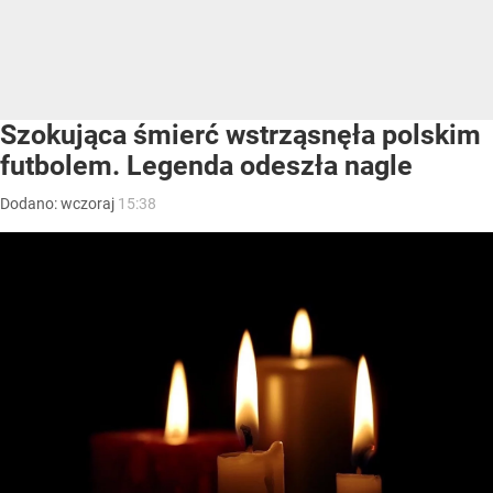
Szokująca śmierć wstrząsnęła polskim
futbolem. Legenda odeszła nagle
Dodano:
wczoraj
15:38