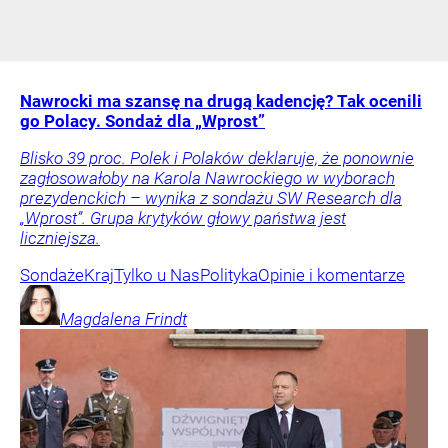
Nawrocki ma szansę na drugą kadencję? Tak ocenili
go Polacy. Sondaż dla „Wprost”
Blisko 39 proc. Polek i Polaków deklaruje, że ponownie
zagłosowałoby na Karola Nawrockiego w wyborach
prezydenckich – wynika z sondażu SW Research dla
„Wprost”. Grupa krytyków głowy państwa jest
liczniejsza.
Sondaże
Kraj
Tylko u Nas
Polityka
Opinie i komentarze
Magdalena
Frindt