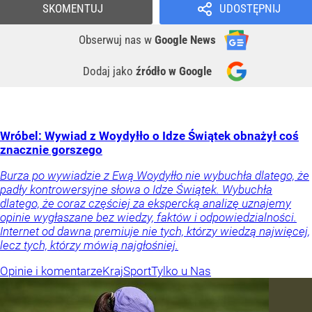
SKOMENTUJ
UDOSTĘPNIJ
Obserwuj nas
w
Google News
Dodaj jako
źródło w Google
Wróbel: Wywiad z Woydyłło o Idze Świątek obnażył coś
znacznie gorszego
Burza po wywiadzie z Ewą Woydyłło nie wybuchła dlatego, że
padły kontrowersyjne słowa o Idze Świątek. Wybuchła
dlatego, że coraz częściej za ekspercką analizę uznajemy
opinie wygłaszane bez wiedzy, faktów i odpowiedzialności.
Internet od dawna premiuje nie tych, którzy wiedzą najwięcej,
lecz tych, którzy mówią najgłośniej.
Opinie i komentarze
Kraj
Sport
Tylko u Nas