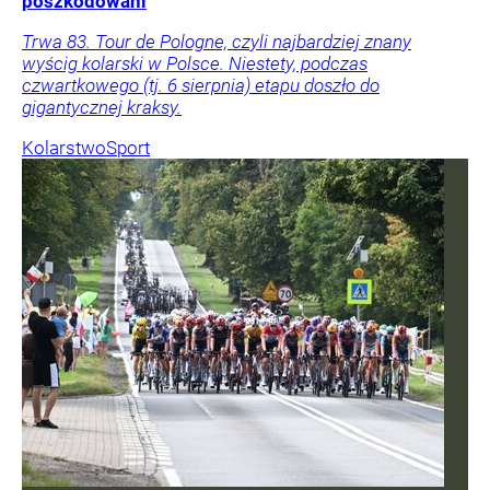
poszkodowani
Trwa 83. Tour de Pologne, czyli najbardziej znany
wyścig kolarski w Polsce. Niestety, podczas
czwartkowego (tj. 6 sierpnia) etapu doszło do
gigantycznej kraksy.
Kolarstwo
Sport