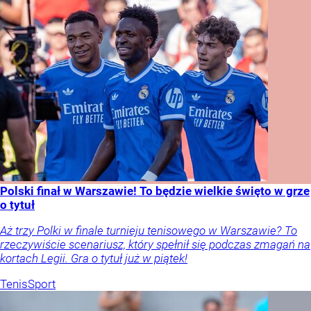
Polski finał w Warszawie! To będzie wielkie święto w grze
o tytuł
Aż trzy Polki w finale turnieju tenisowego w Warszawie? To
rzeczywiście scenariusz, który spełnił się podczas zmagań na
kortach Legii. Gra o tytuł już w piątek!
Tenis
Sport