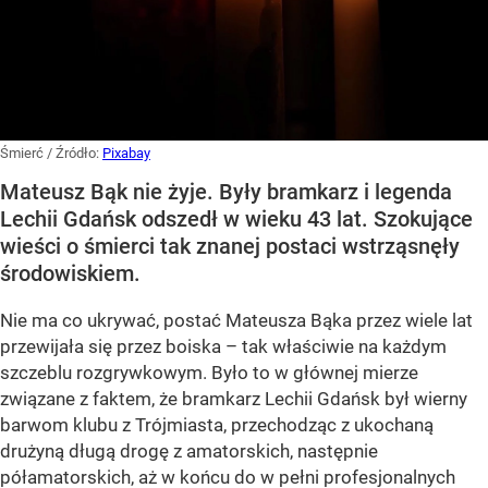
Śmierć
/ Źródło:
Pixabay
Mateusz Bąk nie żyje. Były bramkarz i legenda
Lechii Gdańsk odszedł w wieku 43 lat. Szokujące
wieści o śmierci tak znanej postaci wstrząsnęły
środowiskiem.
Nie ma co ukrywać, postać Mateusza Bąka przez wiele lat
przewijała się przez boiska – tak właściwie na każdym
szczeblu rozgrywkowym. Było to w głównej mierze
związane z faktem, że bramkarz Lechii Gdańsk był wierny
barwom klubu z Trójmiasta, przechodząc z ukochaną
drużyną długą drogę z amatorskich, następnie
półamatorskich, aż w końcu do w pełni profesjonalnych