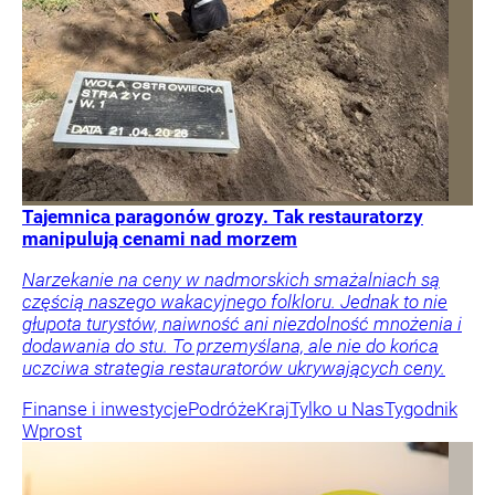
Tajemnica paragonów grozy. Tak restauratorzy
manipulują cenami nad morzem
Narzekanie na ceny w nadmorskich smażalniach są
częścią naszego wakacyjnego folkloru. Jednak to nie
głupota turystów, naiwność ani niezdolność mnożenia i
dodawania do stu. To przemyślana, ale nie do końca
uczciwa strategia restauratorów ukrywających ceny.
Finanse i inwestycje
Podróże
Kraj
Tylko u Nas
Tygodnik
Wprost