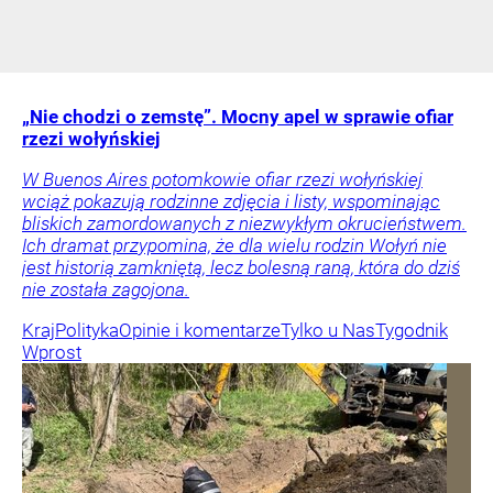
„Nie chodzi o zemstę”. Mocny apel w sprawie ofiar
rzezi wołyńskiej
W Buenos Aires potomkowie ofiar rzezi wołyńskiej
wciąż pokazują rodzinne zdjęcia i listy, wspominając
bliskich zamordowanych z niezwykłym okrucieństwem.
Ich dramat przypomina, że dla wielu rodzin Wołyń nie
jest historią zamkniętą, lecz bolesną raną, która do dziś
nie została zagojona.
Kraj
Polityka
Opinie i komentarze
Tylko u Nas
Tygodnik
Wprost