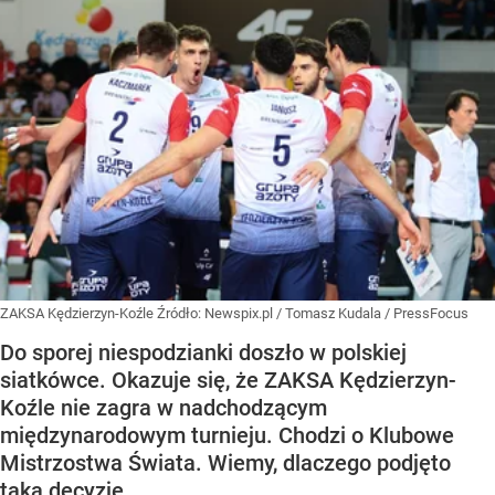
ZAKSA Kędzierzyn-Koźle
Źródło:
Newspix.pl
/
Tomasz Kudala / PressFocus
Do sporej niespodzianki doszło w polskiej
siatkówce. Okazuje się, że ZAKSA Kędzierzyn-
Koźle nie zagra w nadchodzącym
międzynarodowym turnieju. Chodzi o Klubowe
Mistrzostwa Świata. Wiemy, dlaczego podjęto
taką decyzję.