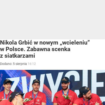
Nikola Grbić w nowym „wcieleniu”
w Polsce. Zabawna scenka
z siatkarzami
Dodano:
5
sierpnia
16:12