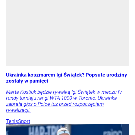
Ukrainka koszmarem Igi Świątek? Popsute urodziny
zostały w pamięci
Marta Kostiuk będzie rywalką Igi Świątek w meczu IV
rundy turnieju rangi WTA 1000 w Toronto. Ukrainka
zabrała głos o Polce tuż przed rozpoczęciem
rywalizacji.
Tenis
Sport