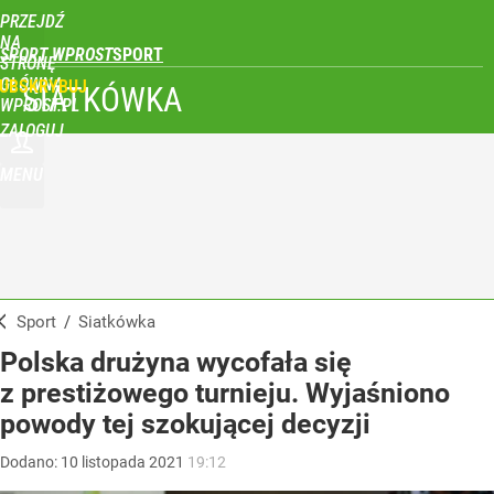
PRZEJDŹ
NA
SPORT WPROST
STRONĘ
GŁÓWNĄ
UBSKRYBUJ
SIATKÓWKA
WPROST.PL
ZALOGUJ
MENU
Sport
/
Siatkówka
Polska drużyna wycofała się
z prestiżowego turnieju. Wyjaśniono
powody tej szokującej decyzji
Dodano:
10
listopada
2021
19:12