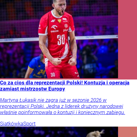
Co za cios dla reprezentacji Polski! Kontuzja i operacja
zamiast mistrzostw Europy
Martyna Łukasik nie zagra już w sezonie 2026 w
reprezentacji Polski. Jedna z liderek drużyny narodowej
właśnie poinformowała o kontuzji i koniecznym zabiegu.
Siatkówka
Sport