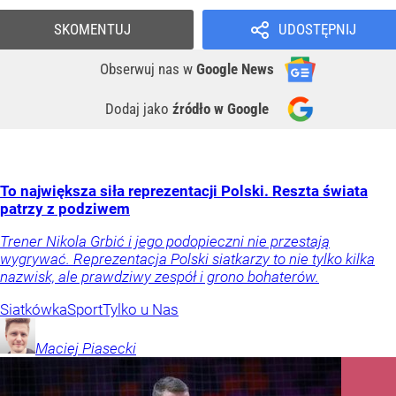
SKOMENTUJ
UDOSTĘPNIJ
Obserwuj nas
w
Google News
Dodaj jako
źródło w Google
To największa siła reprezentacji Polski. Reszta świata
patrzy z podziwem
Trener Nikola Grbić i jego podopieczni nie przestają
wygrywać. Reprezentacja Polski siatkarzy to nie tylko kilka
nazwisk, ale prawdziwy zespół i grono bohaterów.
Siatkówka
Sport
Tylko u Nas
Maciej
Piasecki