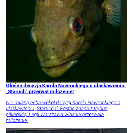
Głośna decyzja Karola Nawrockiego o ułaskawieniu.
„Staruch” przerwał milczenie!
Nie milkną echa wokół decyzji Karola Nawrockiego o
ułaskawieniu „Starucha”. Postać znana z trybun
piłkarskiej Legii Warszawa właśnie przerwała
milczenie.