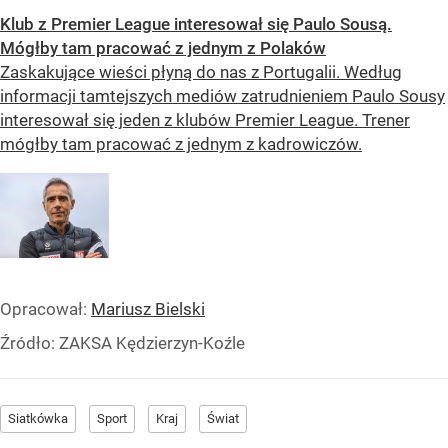
Klub z Premier League interesował się Paulo Sousą.
Mógłby tam pracować z jednym z Polaków
Zaskakujące wieści płyną do nas z Portugalii. Według
informacji tamtejszych mediów zatrudnieniem Paulo Sousy
interesował się jeden z klubów Premier League. Trener
mógłby tam pracować z jednym z kadrowiczów.
Opracował:
Mariusz Bielski
Źródło:
ZAKSA Kędzierzyn-Koźle
Siatkówka
Sport
Kraj
Świat