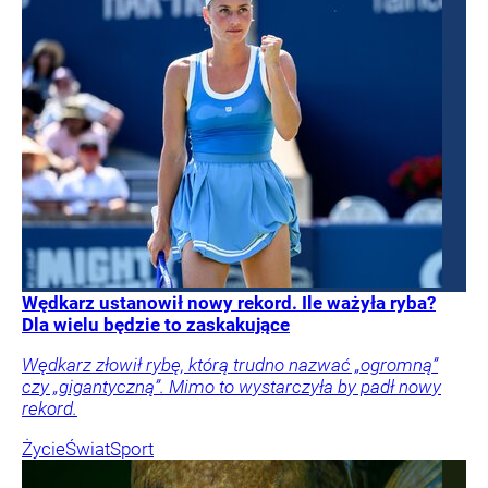
Wędkarz ustanowił nowy rekord. Ile ważyła ryba?
Dla wielu będzie to zaskakujące
Wędkarz złowił rybę, którą trudno nazwać „ogromną”
czy „gigantyczną”. Mimo to wystarczyła by padł nowy
rekord.
Życie
Świat
Sport