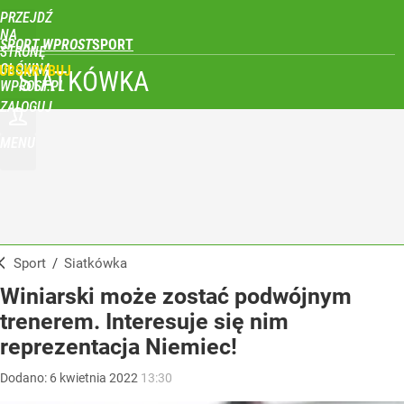
PRZEJDŹ
NA
SPORT WPROST
STRONĘ
GŁÓWNĄ
UBSKRYBUJ
SIATKÓWKA
WPROST.PL
ZALOGUJ
MENU
Sport
/
Siatkówka
Winiarski może zostać podwójnym
trenerem. Interesuje się nim
reprezentacja Niemiec!
Dodano:
6
kwietnia
2022
13:30