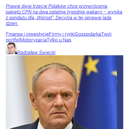
Prawie dwie trzecie Polaków chce przywrócenia
pakietu CPN na dwa ostatnie tygodnie wakacji – wynika
z sondażu dla „Wprost”. Decyzja w tej sprawie lada
dzień.
Finanse i inwestycje
Firmy i rynki
Gospodarka
Twój
portfel
Motoryzacja
Tylko u Nas
Radosław
Święcki