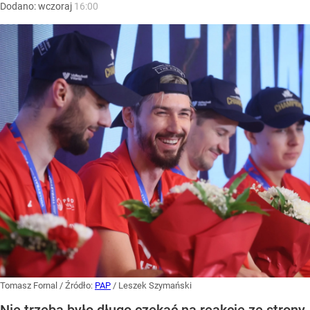
Dodano:
wczoraj
16:00
Tomasz Fornal
/ Źródło:
PAP
/
Leszek Szymański
Nie trzeba było długo czekać na reakcję ze strony