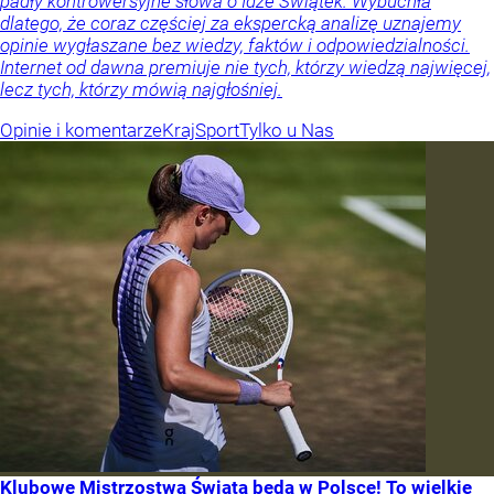
padły kontrowersyjne słowa o Idze Świątek. Wybuchła
dlatego, że coraz częściej za ekspercką analizę uznajemy
opinie wygłaszane bez wiedzy, faktów i odpowiedzialności.
Internet od dawna premiuje nie tych, którzy wiedzą najwięcej,
lecz tych, którzy mówią najgłośniej.
Opinie i komentarze
Kraj
Sport
Tylko u Nas
Klubowe Mistrzostwa Świata będą w Polsce! To wielkie