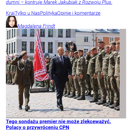
dumni – kontruje Marek Jakubiak z Rozwoju Plus.
Kraj
Tylko u Nas
Polityka
Opinie i komentarze
Magdalena
Frindt
Tego sondażu premier nie może zlekceważyć.
Polacy o przywróceniu CPN