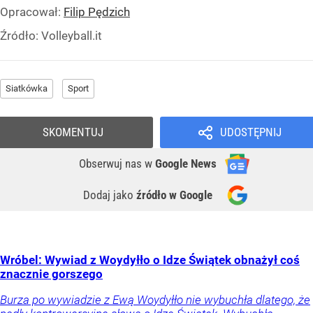
Opracował:
Filip Pędzich
Źródło:
Volleyball.it
Siatkówka
Sport
SKOMENTUJ
UDOSTĘPNIJ
Obserwuj nas
w
Google News
Dodaj jako
źródło w Google
Wróbel: Wywiad z Woydyłło o Idze Świątek obnażył coś
znacznie gorszego
Burza po wywiadzie z Ewą Woydyłło nie wybuchła dlatego, że