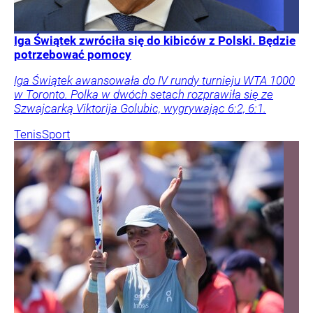
Iga Świątek zwróciła się do kibiców z Polski. Będzie
potrzebować pomocy
Iga Świątek awansowała do IV rundy turnieju WTA 1000
w Toronto. Polka w dwóch setach rozprawiła się ze
Szwajcarką Viktorija Golubic, wygrywając 6:2, 6:1.
Tenis
Sport