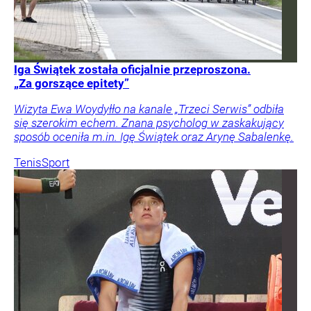
Iga Świątek została oficjalnie przeproszona.
„Za gorszące epitety”
Wizyta Ewa Woydyłło na kanale „Trzeci Serwis” odbiła
się szerokim echem. Znana psycholog w zaskakujący
sposób oceniła m.in. Igę Świątek oraz Arynę Sabalenkę.
Tenis
Sport