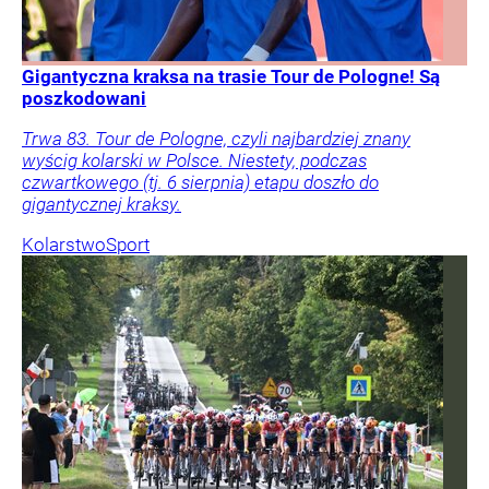
Gigantyczna kraksa na trasie Tour de Pologne! Są
poszkodowani
Trwa 83. Tour de Pologne, czyli najbardziej znany
wyścig kolarski w Polsce. Niestety, podczas
czwartkowego (tj. 6 sierpnia) etapu doszło do
gigantycznej kraksy.
Kolarstwo
Sport