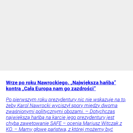
Wrze po roku Nawrockiego. „Największa hańba”
kontra „Cała Europa nam go zazdrości”
Po pierwszym roku prezydentury nic nie wskazuje na to,
żeby Karol Nawrocki wyciszył spory między dwoma
zwaśnionymi politycznymi obozami. – Dotychczas
największą hańbą na karcie jego prezydentury jest
chyba zawetowanie SAFE – ocenia Mariusz Witczak z
KO. – Mamy głowę państwa, z której możemy być