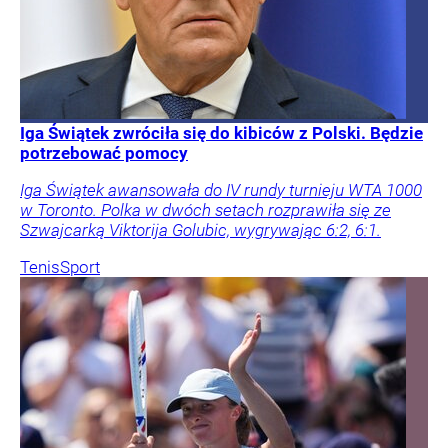
Iga Świątek zwróciła się do kibiców z Polski. Będzie
potrzebować pomocy
Iga Świątek awansowała do IV rundy turnieju WTA 1000
w Toronto. Polka w dwóch setach rozprawiła się ze
Szwajcarką Viktorija Golubic, wygrywając 6:2, 6:1.
Tenis
Sport