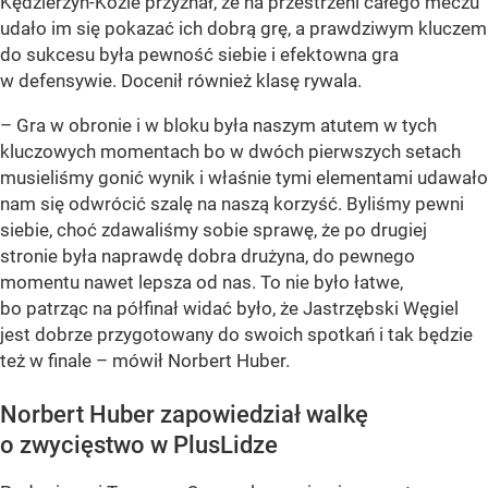
Kędzierzyn-Koźle przyznał, że na przestrzeni całego meczu
udało im się pokazać ich dobrą grę, a prawdziwym kluczem
do sukcesu była pewność siebie i efektowna gra
w defensywie. Docenił również klasę rywala.
– Gra w obronie i w bloku była naszym atutem w tych
kluczowych momentach bo w dwóch pierwszych setach
musieliśmy gonić wynik i właśnie tymi elementami udawało
nam się odwrócić szalę na naszą korzyść. Byliśmy pewni
siebie, choć zdawaliśmy sobie sprawę, że po drugiej
stronie była naprawdę dobra drużyna, do pewnego
momentu nawet lepsza od nas. To nie było łatwe,
bo patrząc na półfinał widać było, że Jastrzębski Węgiel
jest dobrze przygotowany do swoich spotkań i tak będzie
też w finale – mówił Norbert Huber.
Norbert Huber zapowiedział walkę
o zwycięstwo w PlusLidze