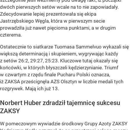
szczególnie jeśli weźmiemy pod uwagę fakt, iż początki
dwóch pierwszych setów wcale na to nie zapowiadały.
Zdecydowanie lepiej prezentowała się ekipa
Jastrzębskiego Węgla, która w pierwszym secie
prowadziła już nawet pięcioma punktami, a w drugim
czterema.
Ostatecznie to siatkarze Tuomasa Sammelvuo wykazali się
większą determinacją i skupieniem, wygrywając każdy
z setów 26:2, 29:27, 25:23. Kluczowe tutaj okazały się
końcówki, w których błyszczeli kędzierzynianie. Triumf
w czwartym z rzędu finale Pucharu Polski oznacza,
iż ZAKSA prześcignęła AZS Olsztyn w liczbie medali tych
rozgrywek. Mają ich już 13.
Norbert Huber zdradził tajemnicę sukcesu
ZAKSY
W pomeczowym wywiadzie środkowy Grupy Azoty ZAKSY