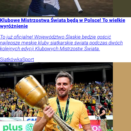
Klubowe Mistrzostwa Świata będą w Polsce! To wielkie
wyróżnienie
To już oficjalne! Województwo Śląskie będzie gościć
najlepsze męskie kluby siatkarskie świata podczas dwóch
kolejnych edycji Klubowych Mistrzostw Świata.
Siatkówka
Sport