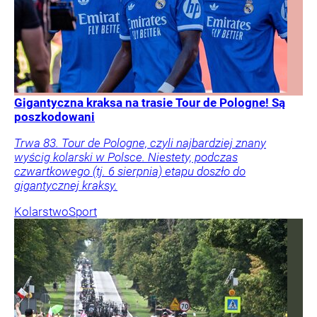
Gigantyczna kraksa na trasie Tour de Pologne! Są
poszkodowani
Trwa 83. Tour de Pologne, czyli najbardziej znany
wyścig kolarski w Polsce. Niestety, podczas
czwartkowego (tj. 6 sierpnia) etapu doszło do
gigantycznej kraksy.
Kolarstwo
Sport