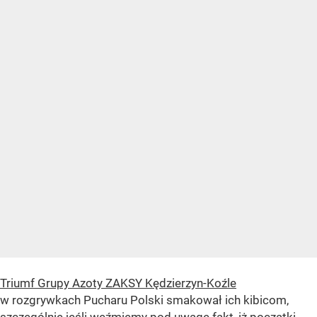
Triumf Grupy Azoty ZAKSY Kędzierzyn-Koźle
w rozgrywkach Pucharu Polski smakował ich kibicom,