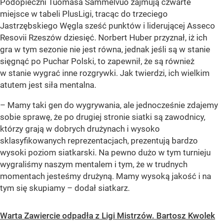
Podopieczni Tuomasa Sammelvuo zajmują czwarte
miejsce w tabeli PlusLigi, tracąc do trzeciego
Jastrzębskiego Węgla sześć punktów i liderującej Asseco
Resovii Rzeszów dziesięć. Norbert Huber przyznał, iż ich
gra w tym sezonie nie jest równa, jednak jeśli są w stanie
sięgnąć po Puchar Polski, to zapewnił, że są również
w stanie wygrać inne rozgrywki. Jak twierdzi, ich wielkim
atutem jest siła mentalna.
– Mamy taki gen do wygrywania, ale jednocześnie zdajemy
sobie sprawę, że po drugiej stronie siatki są zawodnicy,
którzy grają w dobrych drużynach i wysoko
sklasyfikowanych reprezentacjach, prezentują bardzo
wysoki poziom siatkarski. Na pewno dużo w tym turnieju
wygraliśmy naszym mentalem i tym, że w trudnych
momentach jesteśmy drużyną. Mamy wysoką jakość i na
tym się skupiamy – dodał siatkarz.
Warta Zawiercie odpadła z Ligi Mistrzów. Bartosz Kwolek