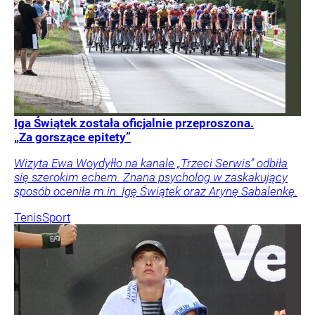
Iga Świątek została oficjalnie przeproszona.
„Za gorszące epitety”
Wizyta Ewa Woydyłło na kanale „Trzeci Serwis” odbiła
się szerokim echem. Znana psycholog w zaskakujący
sposób oceniła m.in. Igę Świątek oraz Arynę Sabalenkę.
Tenis
Sport