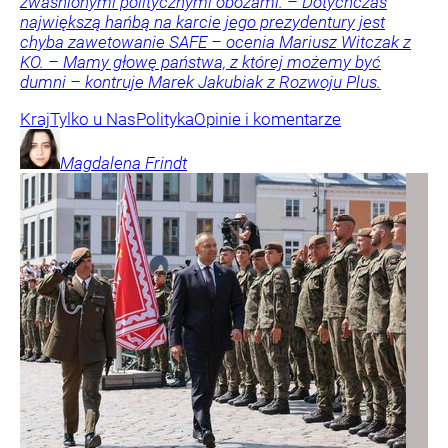
zwaśnionymi politycznymi obozami. – Dotychczas
największą hańbą na karcie jego prezydentury jest
chyba zawetowanie SAFE – ocenia Mariusz Witczak z
KO. – Mamy głowę państwa, z której możemy być
dumni – kontruje Marek Jakubiak z Rozwoju Plus.
Kraj
Tylko u Nas
Polityka
Opinie i komentarze
Magdalena
Frindt