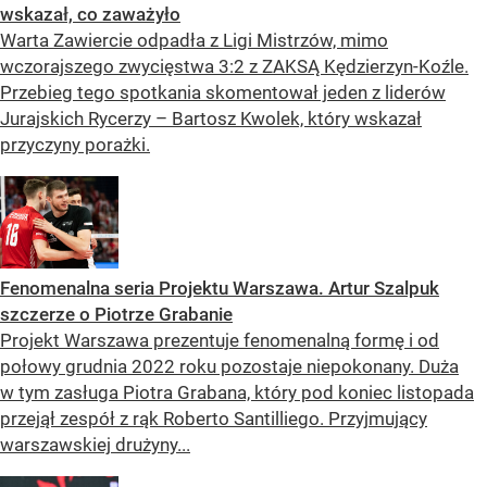
wskazał, co zaważyło
Warta Zawiercie odpadła z Ligi Mistrzów, mimo
wczorajszego zwycięstwa 3:2 z ZAKSĄ Kędzierzyn-Koźle.
Przebieg tego spotkania skomentował jeden z liderów
Jurajskich Rycerzy – Bartosz Kwolek, który wskazał
przyczyny porażki.
Fenomenalna seria Projektu Warszawa. Artur Szalpuk
szczerze o Piotrze Grabanie
Projekt Warszawa prezentuje fenomenalną formę i od
połowy grudnia 2022 roku pozostaje niepokonany. Duża
w tym zasługa Piotra Grabana, który pod koniec listopada
przejął zespół z rąk Roberto Santilliego. Przyjmujący
warszawskiej drużyny...