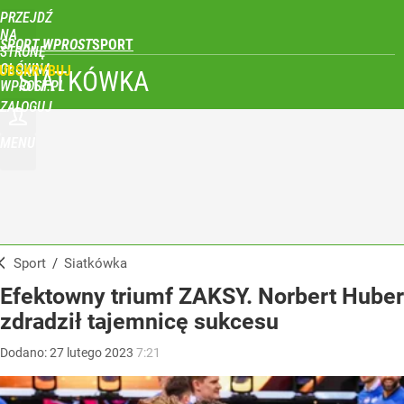
PRZEJDŹ
NA
SPORT WPROST
STRONĘ
GŁÓWNĄ
UBSKRYBUJ
SIATKÓWKA
WPROST.PL
ZALOGUJ
MENU
Sport
/
Siatkówka
Efektowny triumf ZAKSY. Norbert Huber
zdradził tajemnicę sukcesu
Dodano:
27
lutego
2023
7:21