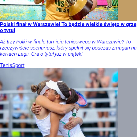
Polski finał w Warszawie! To będzie wielkie święto w grze
o tytuł
Aż trzy Polki w finale turnieju tenisowego w Warszawie? To
rzeczywiście scenariusz, który spełnił się podczas zmagań na
kortach Legii. Gra o tytuł już w piątek!
Tenis
Sport