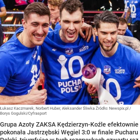
Łukasz Kaczmarek, Norbert Huber, Aleksander Śliwka
Źródło:
Newspix.pl
/
Borys Gogulski/Cyfrasport
Grupa Azoty ZAKSA Kędzierzyn-Koźle efektownie
pokonała Jastrzębski Węgiel 3:0 w finale Pucharu