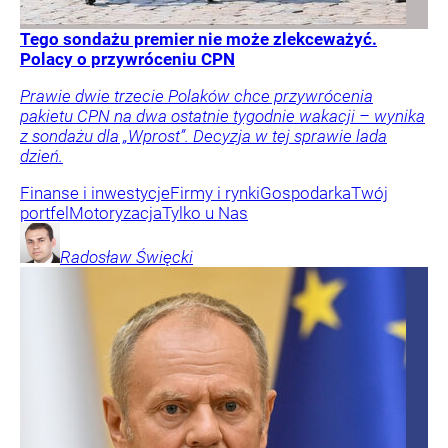
Tego sondażu premier nie może zlekceważyć.
Polacy o przywróceniu CPN
Prawie dwie trzecie Polaków chce przywrócenia
pakietu CPN na dwa ostatnie tygodnie wakacji – wynika
z sondażu dla „Wprost”. Decyzja w tej sprawie lada
dzień.
Finanse i inwestycje
Firmy i rynki
Gospodarka
Twój
portfel
Motoryzacja
Tylko u Nas
Radosław
Święcki