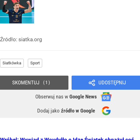
Źródło:
siatka.org
Siatkówka
Sport
SKOMENTUJ
UDOSTĘPNIJ
1
Obserwuj nas
w
Google News
Dodaj jako
źródło w Google
Wróbel: Wywiad z Woydyłło o Idze Świątek obnażył coś