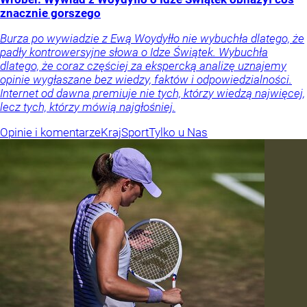
znacznie gorszego
Burza po wywiadzie z Ewą Woydyłło nie wybuchła dlatego, że
padły kontrowersyjne słowa o Idze Świątek. Wybuchła
dlatego, że coraz częściej za ekspercką analizę uznajemy
opinie wygłaszane bez wiedzy, faktów i odpowiedzialności.
Internet od dawna premiuje nie tych, którzy wiedzą najwięcej,
lecz tych, którzy mówią najgłośniej.
Opinie i komentarze
Kraj
Sport
Tylko u Nas