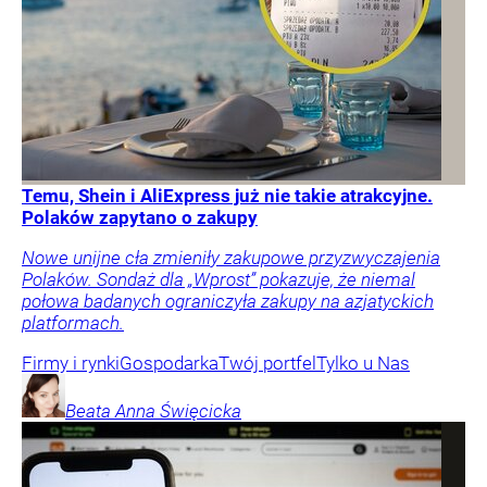
Temu, Shein i AliExpress już nie takie atrakcyjne.
Polaków zapytano o zakupy
Nowe unijne cła zmieniły zakupowe przyzwyczajenia
Polaków. Sondaż dla „Wprost” pokazuje, że niemal
połowa badanych ograniczyła zakupy na azjatyckich
platformach.
Firmy i rynki
Gospodarka
Twój portfel
Tylko u Nas
Beata Anna
Święcicka