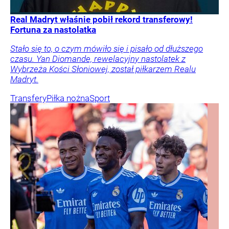
Real Madryt właśnie pobił rekord transferowy!
Fortuna za nastolatka
Stało się to, o czym mówiło się i pisało od dłuższego
czasu. Yan Diomande, rewelacyjny nastolatek z
Wybrzeża Kości Słoniowej, został piłkarzem Realu
Madryt.
Transfery
Piłka nożna
Sport