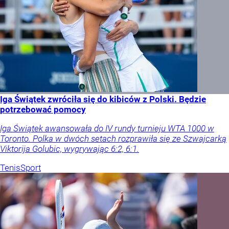
Iga Świątek zwróciła się do kibiców z Polski. Będzie
potrzebować pomocy
Iga Świątek awansowała do IV rundy turnieju WTA 1000 w
Toronto. Polka w dwóch setach rozprawiła się ze Szwajcarką
Viktorija Golubic, wygrywając 6:2, 6:1.
Tenis
Sport