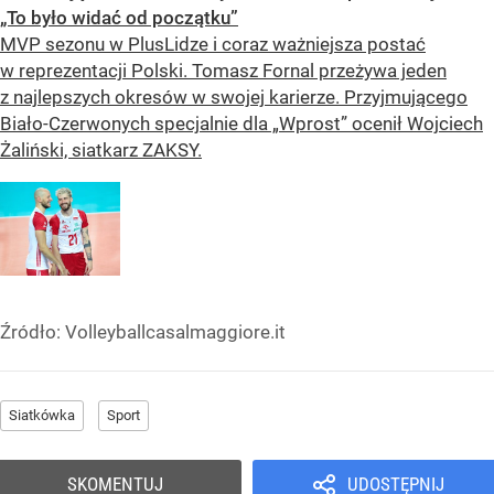
„To było widać od początku”
MVP sezonu w PlusLidze i coraz ważniejsza postać
w reprezentacji Polski. Tomasz Fornal przeżywa jeden
z najlepszych okresów w swojej karierze. Przyjmującego
Biało-Czerwonych specjalnie dla „Wprost” ocenił Wojciech
Żaliński, siatkarz ZAKSY.
Źródło:
Volleyballcasalmaggiore.it
Siatkówka
Sport
SKOMENTUJ
UDOSTĘPNIJ