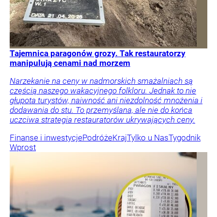
Tajemnica paragonów grozy. Tak restauratorzy
manipulują cenami nad morzem
Narzekanie na ceny w nadmorskich smażalniach są
częścią naszego wakacyjnego folkloru. Jednak to nie
głupota turystów, naiwność ani niezdolność mnożenia i
dodawania do stu. To przemyślana, ale nie do końca
uczciwa strategia restauratorów ukrywających ceny.
Finanse i inwestycje
Podróże
Kraj
Tylko u Nas
Tygodnik
Wprost