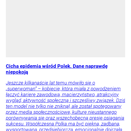
Cicha epidemia wśród Polek. Dane naprawdę
niepokoją
Jeszcze kilkanaście lat temu mówiło się o
„superwoman” – kobiecie, która miała z powodzeniem
łączyć karierę zawodową, macierzyństwo, atrakcyjny
wygląd, aktywność społeczną i szczęśliwy związek. Dziś
ten model nie tylko nie zniknął, ale został spotęgowany
przez media społecznościowe, kulturę nieustannego
porównywania się oraz wszechobecną presję osiągania
sukcesu. Współczesna Polka ma być piękna, zadbana,
wysportowana, przedsiębiorcza, emocjonalnie dojrzała.