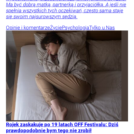
Ma być dobrą matką, partnerką i przyjaciółką. A jeśli nie
spełnia wszystkich tych oczekiwań, często sama staje
się swoim najsurowszym sędzią.
Opinie i komentarze
Życie
Psychologia
Tylko u Nas
Rojek zaskakuje po 19 latach OFF Festivalu: Dziś
prawdopodobnie bym tego nie zrobił