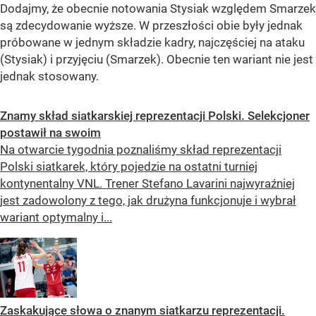
Dodajmy, że obecnie notowania Stysiak względem Smarzek
są zdecydowanie wyższe. W przeszłości obie były jednak
próbowane w jednym składzie kadry, najczęściej na ataku
(Stysiak) i przyjęciu (Smarzek). Obecnie ten wariant nie jest
jednak stosowany.
Znamy skład siatkarskiej reprezentacji Polski. Selekcjoner
postawił na swoim
Na otwarcie tygodnia poznaliśmy skład reprezentacji
Polski siatkarek, który pojedzie na ostatni turniej
kontynentalny VNL. Trener Stefano Lavarini najwyraźniej
jest zadowolony z tego, jak drużyna funkcjonuje i wybrał
wariant optymalny i...
Zaskakujące słowa o znanym siatkarzu reprezentacji.