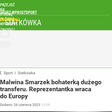
PRZEJDŹ
NA
SPORT WPROST
STRONĘ
GŁÓWNĄ
UBSKRYBUJ
SIATKÓWKA
WPROST.PL
ZALOGUJ
MENU
Sport
/
Siatkówka
Malwina Smarzek bohaterką dużego
transferu. Reprezentantka wraca
do Europy
Dodano:
26
czerwca
2023
13:29