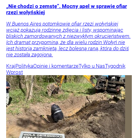
„Nie chodzi o zemstę”. Mocny apel w sprawie ofiar
rzezi wołyńskiej
W Buenos Aires potomkowie ofiar rzezi wołyńskiej
wciąż pokazują rodzinne zdjęcia i listy, wspominając
bliskich zamordowanych z niezwykłym okrucieństwem.
Ich dramat przypomina, że dla wielu rodzin Wołyń nie
jest historią zamkniętą, lecz bolesną raną, która do dziś
nie została zagojona.
Kraj
Polityka
Opinie i komentarze
Tylko u Nas
Tygodnik
Wprost