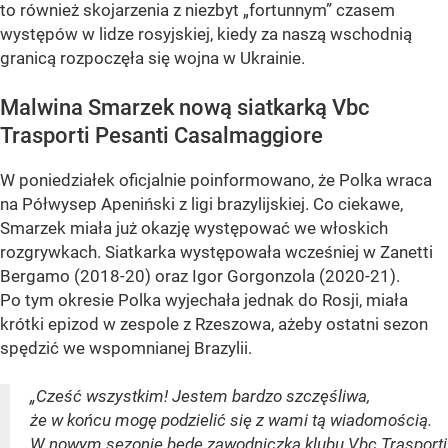
to również skojarzenia z niezbyt „fortunnym” czasem
występów w lidze rosyjskiej, kiedy za naszą wschodnią
granicą rozpoczęła się wojna w Ukrainie.
Malwina Smarzek nową siatkarką Vbc
Trasporti Pesanti Casalmaggiore
W poniedziałek oficjalnie poinformowano, że Polka wraca
na Półwysep Apeniński z ligi brazylijskiej. Co ciekawe,
Smarzek miała już okazję występować we włoskich
rozgrywkach. Siatkarka występowała wcześniej w Zanetti
Bergamo (2018-20) oraz Igor Gorgonzola (2020-21).
Po tym okresie Polka wyjechała jednak do Rosji, miała
krótki epizod w zespole z Rzeszowa, ażeby ostatni sezon
spędzić we wspomnianej Brazylii.
„Cześć wszystkim! Jestem bardzo szczęśliwa,
że w końcu mogę podzielić się z wami tą wiadomością.
W nowym sezonie będę zawodniczka klubu Vbc Trasporti