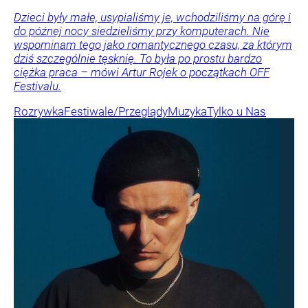
Dzieci były małe, usypialiśmy je, wchodziliśmy na górę i
do późnej nocy siedzieliśmy przy komputerach. Nie
wspominam tego jako romantycznego czasu, za którym
dziś szczególnie tęsknię. To była po prostu bardzo
ciężka praca – mówi Artur Rojek o początkach OFF
Festivalu.
Rozrywka
Festiwale/Przeglądy
Muzyka
Tylko u Nas