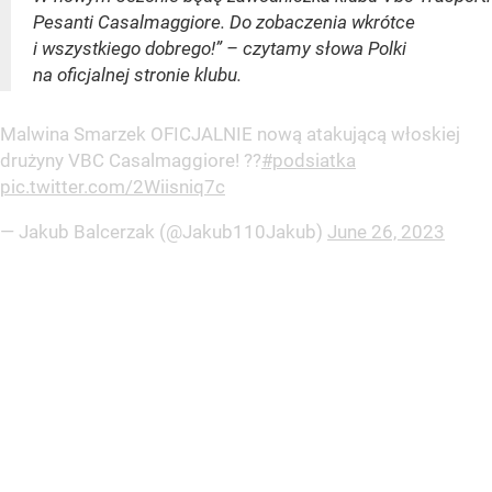
Pesanti Casalmaggiore. Do zobaczenia wkrótce
i wszystkiego dobrego!” – czytamy słowa Polki
na oficjalnej stronie klubu.
Malwina Smarzek OFICJALNIE nową atakującą włoskiej
drużyny VBC Casalmaggiore! ??
#podsiatka
pic.twitter.com/2Wiisniq7c
— Jakub Balcerzak (@Jakub110Jakub)
June 26, 2023