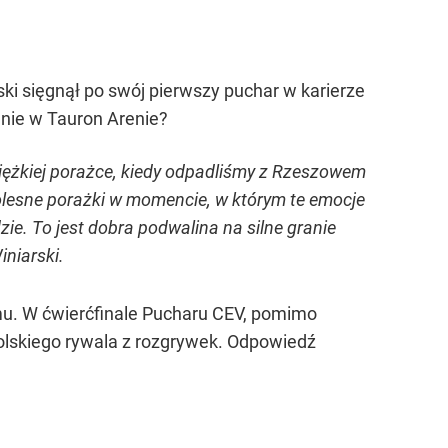
ki sięgnął po swój pierwszy puchar w karierze
ranie w Tauron Arenie?
ciężkiej porażce, kiedy odpadliśmy z Rzeszowem
bolesne porażki w momencie, w którym te emocje
ie. To jest dobra podwalina na silne granie
iniarski.
emu. W ćwierćfinale Pucharu CEV, pomimo
olskiego rywala z rozgrywek. Odpowiedź