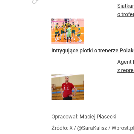
Siatka
o trofe
Intrygujące plotki o trenerze Pol
Agent 
z repre
Opracował:
Maciej Piasecki
Źródło:
X
/
@SaraKalisz / Wprost.pl