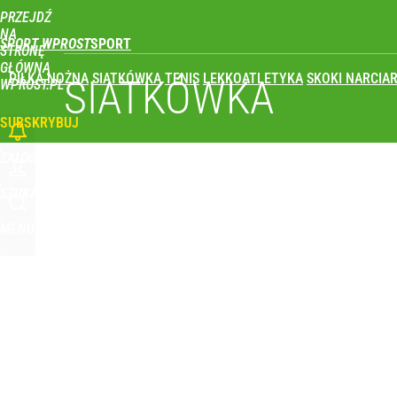
PRZEJDŹ
Udostępnij
0
Skomentuj
NA
SPORT WPROST
STRONĘ
GŁÓWNĄ
PIŁKA NOŻNA
SIATKÓWKA
TENIS
LEKKOATLETYKA
SKOKI NARCIAR
SIATKÓWKA
WPROST.PL
SUBSKRYBUJ
ZALOGUJ
SZUKAJ
MENU