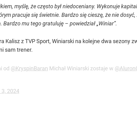
kiem, myślę, że często był niedoceniany. Wykonuje kapita
rym pracuje się świetnie. Bardzo się cieszę, że nie dosyć,
 Bardzo mu tego gratuluję – powiedział „Winiar”.
a Kalisz z TVP Sport, Winiarski na kolejne dwa sezony z
mi sam trener.
mi od
@KryspinBaran
Michał Winiarski zostaje w
@Aluro
 3, 2024