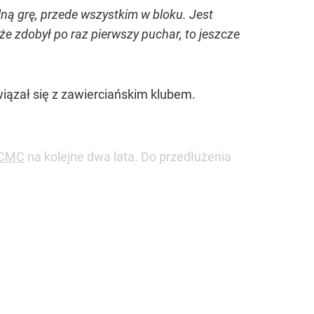
lną grę, przede wszystkim w bloku. Jest
 że zdobył po raz pierwszy puchar, to jeszcze
wiązał się z zawierciańskim klubem.
nCMC
na kolejne dwa lata. Do przedłużenia