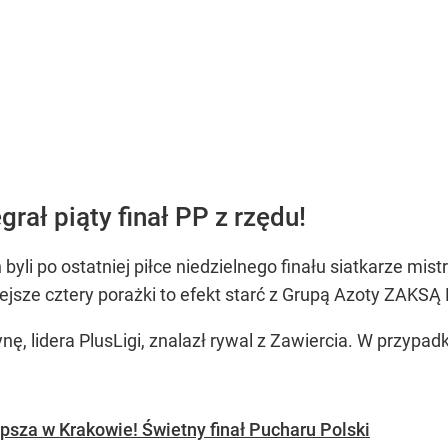
rał piąty finał PP z rzędu!
yli po ostatniej piłce niedzielnego finału siatkarze mist
ejsze cztery porażki to efekt starć z Grupą Azoty ZAKSĄ
ę, lidera PlusLigi, znalazł rywal z Zawiercia. W przypa
psza w Krakowie! Świetny finał Pucharu Polski