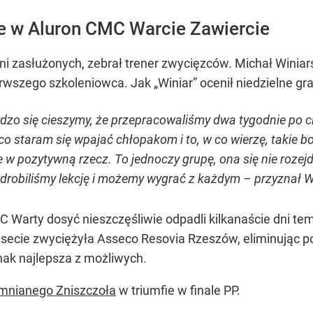
je w Aluron CMC Warcie Zawiercie
ni zasłużonych, zebrał trener zwycięzców. Michał Winiars
ierwszego szkoleniowca. Jak „Winiar” ocenił niedzielne g
rdzo się cieszymy, że przepracowaliśmy dwa tygodnie po 
 co staram się wpajać chłopakom i to, w co wierzę, takie 
w pozytywną rzecz. To jednoczy grupę, ona się nie rozejdz
 odrobiliśmy lekcję i możemy wygrać z każdym – przyznał W
C Warty dosyć nieszczęśliwie odpadli kilkanaście dni t
 secie zwyciężyła Asseco Resovia Rzeszów, eliminując p
nak najlepsza z możliwych.
mnianego Zniszczoła
w triumfie w finale PP.