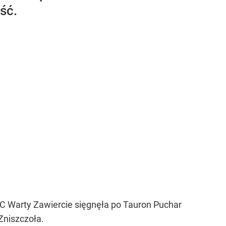
ść.
MC Warty Zawiercie sięgnęła po Tauron Puchar
Zniszczoła.