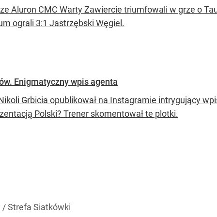
rze Aluron CMC Warty Zawiercie triumfowali w grze o Tau
um ograli 3:1 Jastrzębski Węgiel.
aków. Enigmatyczny wpis agenta
Nikoli Grbicia opublikował na Instagramie intrygujący wpi
zentacją Polski? Trener skomentował te plotki.
 / Strefa Siatkówki