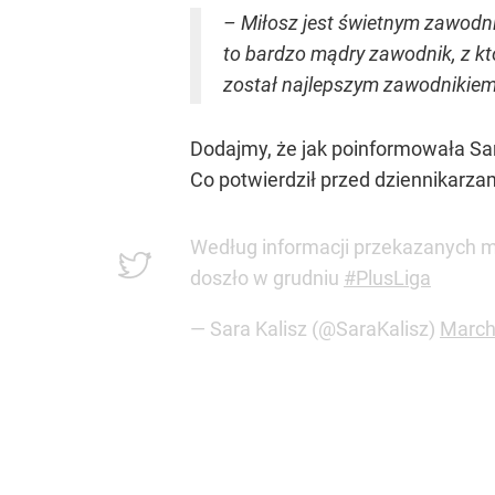
– Miłosz jest świetnym zawodni
to bardzo mądry zawodnik, z któ
został najlepszym zawodnikiem.
Dodajmy, że jak poinformowała Sar
Co potwierdził przed dziennikarza
Według informacji przekazanych 
doszło w grudniu
#PlusLiga
— Sara Kalisz (@SaraKalisz)
March