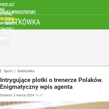
PRZEJDŹ
NA
SPORT WPROST
STRONĘ
GŁÓWNĄ
UBSKRYBUJ
SIATKÓWKA
WPROST.PL
ZALOGUJ
MENU
Sport
/
Siatkówka
Intrygujące plotki o trenerze Polaków.
Enigmatyczny wpis agenta
Dodano:
3
marca
2024
16:47