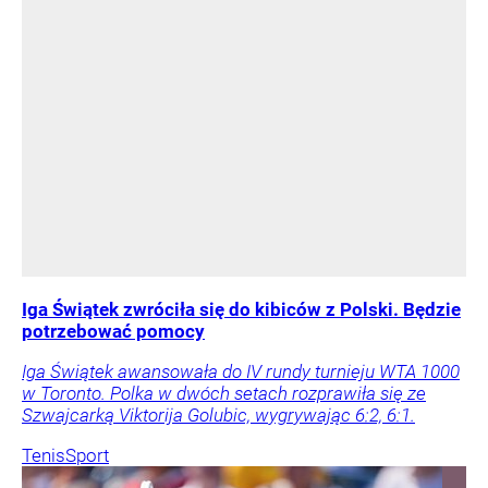
Iga Świątek zwróciła się do kibiców z Polski. Będzie
potrzebować pomocy
Iga Świątek awansowała do IV rundy turnieju WTA 1000
w Toronto. Polka w dwóch setach rozprawiła się ze
Szwajcarką Viktorija Golubic, wygrywając 6:2, 6:1.
Tenis
Sport