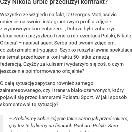
Czy Nikola Grbić przedłużył kontrakt?
Wszystko ze względu na fakt, iż Georges Matijasević
umieścił na swoim instagramowym profilu zdjęcie
z wymownym komentarzem. „Dobrze było zobaczyć
aktualnego i przyszłego
trenera reprezentacji Polski, Nikolę
Grbicia
” – napisał agent Serba pod swoim zdjęciem,
co zabrzmiało intrygująco. Szybko ruszyła lawina spekulacji
na temat przedłużenia kontraktu 50-latka z naszą
federacją. Czyżby za kulisami wydarzyło się coś, o czym
jeszcze nie poinformowano oficjalnie?
O całą sytuację zapytano również samego
zainteresowanego, czyli trenera biało-czerwonych, który
pojawił się przed kamerami Polsatu Sport. W jaki sposób
skomentował tę sytuację?
– Zrobiliśmy sobie zdjęcie takie samo jak przed rokiem,
gdy też tu byliśmy na finałach Pucharu Polski. Sam