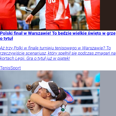
Polski finał w Warszawie! To będzie wielkie święto w grze
o tytuł
Aż trzy Polki w finale turnieju tenisowego w Warszawie? To
rzeczywiście scenariusz, który spełnił się podczas zmagań na
kortach Legii. Gra o tytuł już w piątek!
Tenis
Sport