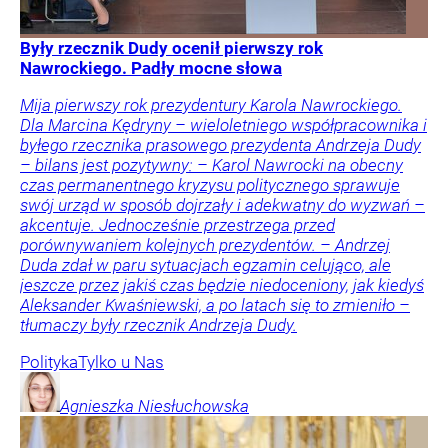
Były rzecznik Dudy ocenił pierwszy rok
Nawrockiego. Padły mocne słowa
Mija pierwszy rok prezydentury Karola Nawrockiego.
Dla Marcina Kędryny – wieloletniego współpracownika i
byłego rzecznika prasowego prezydenta Andrzeja Dudy
– bilans jest pozytywny: – Karol Nawrocki na obecny
czas permanentnego kryzysu politycznego sprawuje
swój urząd w sposób dojrzały i adekwatny do wyzwań –
akcentuje. Jednocześnie przestrzega przed
porównywaniem kolejnych prezydentów. – Andrzej
Duda zdał w paru sytuacjach egzamin celująco, ale
jeszcze przez jakiś czas będzie niedoceniony, jak kiedyś
Aleksander Kwaśniewski, a po latach się to zmieniło –
tłumaczy były rzecznik Andrzeja Dudy.
Polityka
Tylko u Nas
Agnieszka
Niesłuchowska