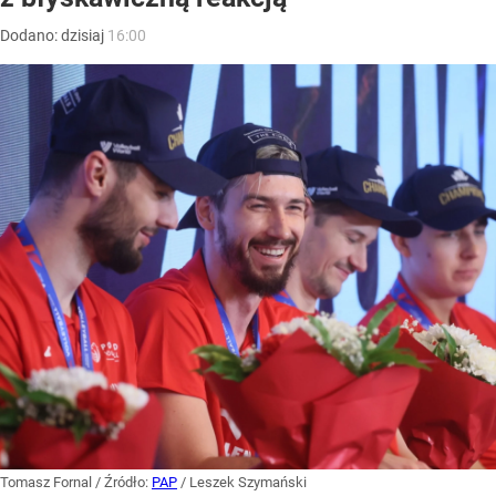
Dodano:
dzisiaj
16:00
Tomasz Fornal
/ Źródło:
PAP
/
Leszek Szymański