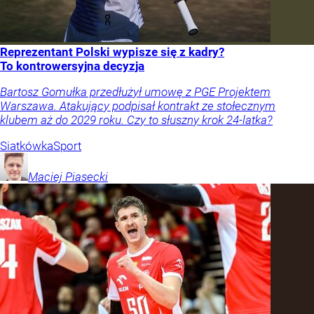
Reprezentant Polski wypisze się z kadry?
To kontrowersyjna decyzja
Bartosz Gomułka przedłużył umowę z PGE Projektem
Warszawa. Atakujący podpisał kontrakt ze stołecznym
klubem aż do 2029 roku. Czy to słuszny krok 24-latka?
Siatkówka
Sport
Maciej
Piasecki