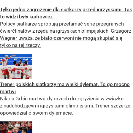
Tylko jedno zagrożenie dla siatkarzy przed igrzyskami. Tak
to widzi były kadrowicz
Polscy siatkarze spróbują przełamać serię przegranych
ćwierćfinałów z rzędu na igrzyskach olimpijskich. Grzegorz
Wagner uważa, że biało-czerwoni nie mogą skupiać się
tylko na tej rzeczy.
Trener polskich siatkarzy ma wielki dylemat. To go mocno
martwi
Nikola Grbić ma twardy orzech do zgryzienia w związku
z nadchodzącymi igrzyskami olimpijskimi. Trener szczerze
opowiedział o swoim dylemacie.