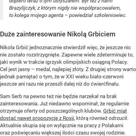
dopiero teraz o tym usłyszałem. Był też z nami
Brazylijczyk, z którym nigdy nie współpracowałem,
to kolega mojego agenta – powiedział szkoleniowiec.
Duże zainteresowanie Nikolą Grbiciem
Nikola Grbić jednoznacznie stwierdził więc, że jeszcze nic
nie zostało rozstrzygnięte. Zapewne wiele zdeterminuje to,
jaki wynik w trakcie igrzysk olimpijskich osiągną Polacy.
Cel jest jasny – medal, najlepiej złoty. Z drugiej strony warto
jednak pamiętać o tym, że w XXI wieku biało-czerwoni
jeszcze ani razu nie przeszli dalej niż do ćwierćfinału.
Sam Serb na pewno też nie będzie narzekał na brak
zainteresowania. Już niedawno wspominał, że regularnie
otrzymuje oferty od poszczególnych klubów.
Grbić miał
dostać nawet propozycję z Rosji
, którą również odrzucił.
Aktualnie skupia się on wyłącznie na pracy z Polakami
oraz poświęcaniu większej ilości czasu swojej rodzinie.