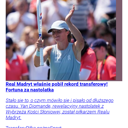
Real Madryt właśnie pobił rekord transferowy!
Fortuna za nastolatka
Stało się to, o czym mówiło się i pisało od dłuższego
czasu. Yan Diomande, rewelacyjny nastolatek z
Wybrzeża Kości Słoniowej, został piłkarzem Realu
Madryt.