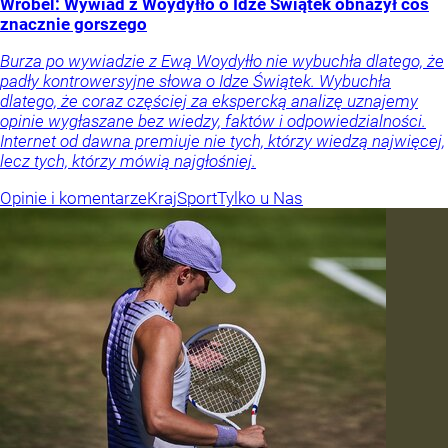
Wróbel: Wywiad z Woydyłło o Idze Świątek obnażył coś
znacznie gorszego
Burza po wywiadzie z Ewą Woydyłło nie wybuchła dlatego, że
padły kontrowersyjne słowa o Idze Świątek. Wybuchła
dlatego, że coraz częściej za ekspercką analizę uznajemy
opinie wygłaszane bez wiedzy, faktów i odpowiedzialności.
Internet od dawna premiuje nie tych, którzy wiedzą najwięcej,
lecz tych, którzy mówią najgłośniej.
Opinie i komentarze
Kraj
Sport
Tylko u Nas