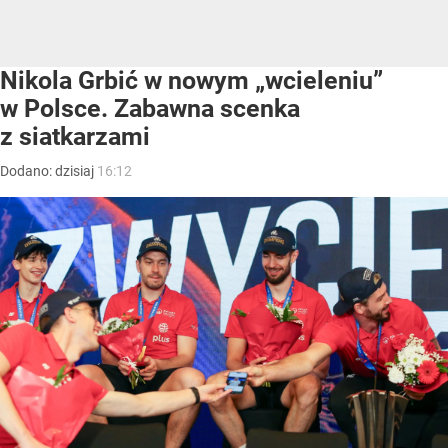
Nikola Grbić w nowym „wcieleniu”
w Polsce. Zabawna scenka
z siatkarzami
Dodano:
dzisiaj
16:12