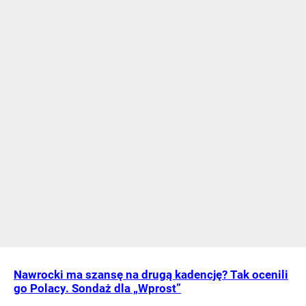
Nawrocki ma szansę na drugą kadencję? Tak ocenili
go Polacy. Sondaż dla „Wprost”