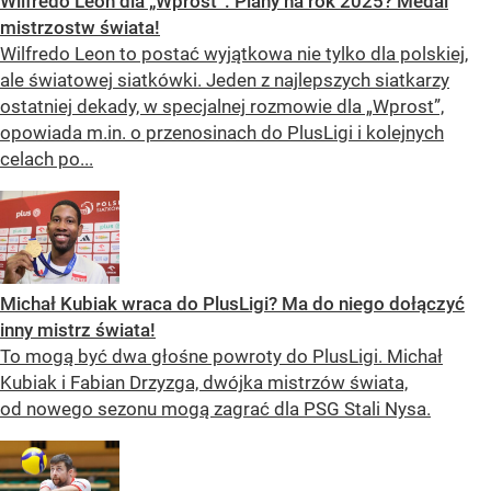
Wilfredo Leon dla „Wprost”: Plany na rok 2025? Medal
mistrzostw świata!
Wilfredo Leon to postać wyjątkowa nie tylko dla polskiej,
ale światowej siatkówki. Jeden z najlepszych siatkarzy
ostatniej dekady, w specjalnej rozmowie dla „Wprost”,
opowiada m.in. o przenosinach do PlusLigi i kolejnych
celach po...
Michał Kubiak wraca do PlusLigi? Ma do niego dołączyć
inny mistrz świata!
To mogą być dwa głośne powroty do PlusLigi. Michał
Kubiak i Fabian Drzyzga, dwójka mistrzów świata,
od nowego sezonu mogą zagrać dla PSG Stali Nysa.