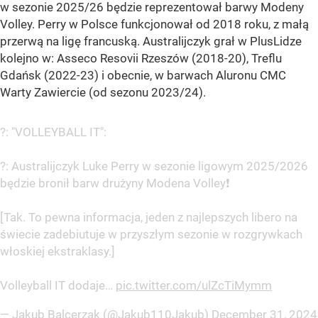
w sezonie 2025/26 będzie reprezentował barwy Modeny
Volley. Perry w Polsce funkcjonował od 2018 roku, z małą
przerwą na ligę francuską. Australijczyk grał w PlusLidze
kolejno w: Asseco Resovii Rzeszów (2018-20), Treflu
Gdańsk (2022-23) i obecnie, w barwach Aluronu CMC
Warty Zawiercie (od sezonu 2023/24).
?️: "VOLLEYBALL IT":
?: Australijczyk Luke Perry w sezonie ligowym 2025/2026
będzie bronił barw drużyny Modena Volley❗
[Tak. To pewna informacja, jeden z najlepszych libero na
świecie zadebiutuje w przyszłym sezonie w rozgrywkach
włoskiej ekstraklasy.]
Volleyball IT dodaje…
pic.twitter.com/ulZcTiMymm
— Jakub Balcerzak (@Jakub110Jakub)
December 31, 2024