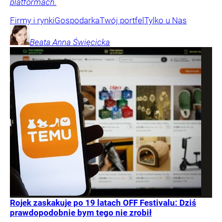
platformach.
Firmy i rynki
Gospodarka
Twój portfel
Tylko u Nas
Beata Anna
Święcicka
Rojek zaskakuje po 19 latach OFF Festivalu: Dziś
prawdopodobnie bym tego nie zrobił