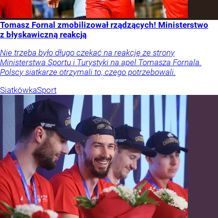
Tomasz Fornal zmobilizował rządzących! Ministerstwo
z błyskawiczną reakcją
Nie trzeba było długo czekać na reakcję ze strony
Ministerstwa Sportu i Turystyki na apel Tomasza Fornala.
Polscy siatkarze otrzymali to, czego potrzebowali.
Siatkówka
Sport