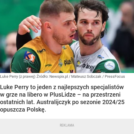
Luke Perry (z prawej)
Źródło:
Newspix.pl
/
Mateusz Sobczak / PressFocus
Luke Perry to jeden z najlepszych specjalistów
w grze na libero w PlusLidze – na przestrzeni
ostatnich lat. Australijczyk po sezonie 2024/25
opuszcza Polskę.