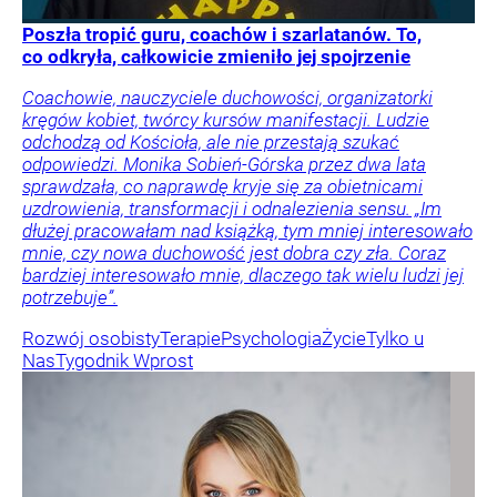
Poszła tropić guru, coachów i szarlatanów. To,
co odkryła, całkowicie zmieniło jej spojrzenie
Coachowie, nauczyciele duchowości, organizatorki
kręgów kobiet, twórcy kursów manifestacji. Ludzie
odchodzą od Kościoła, ale nie przestają szukać
odpowiedzi. Monika Sobień-Górska przez dwa lata
sprawdzała, co naprawdę kryje się za obietnicami
uzdrowienia, transformacji i odnalezienia sensu. „Im
dłużej pracowałam nad książką, tym mniej interesowało
mnie, czy nowa duchowość jest dobra czy zła. Coraz
bardziej interesowało mnie, dlaczego tak wielu ludzi jej
potrzebuje”.
Rozwój osobisty
Terapie
Psychologia
Życie
Tylko u
Nas
Tygodnik Wprost