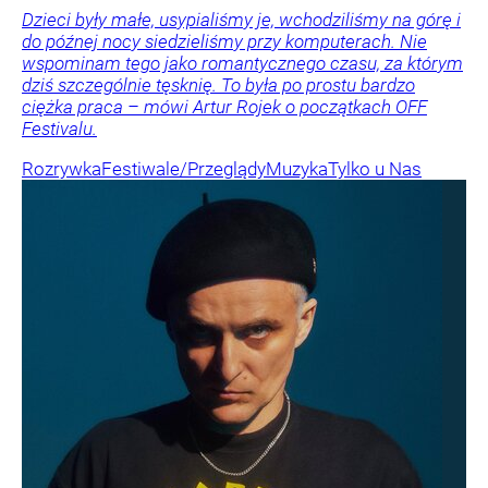
Dzieci były małe, usypialiśmy je, wchodziliśmy na górę i
do późnej nocy siedzieliśmy przy komputerach. Nie
wspominam tego jako romantycznego czasu, za którym
dziś szczególnie tęsknię. To była po prostu bardzo
ciężka praca – mówi Artur Rojek o początkach OFF
Festivalu.
Rozrywka
Festiwale/Przeglądy
Muzyka
Tylko u Nas