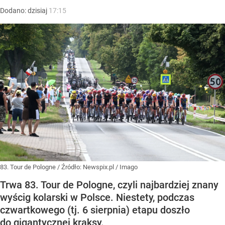
Dodano:
dzisiaj
17:15
83. Tour de Pologne
/ Źródło:
Newspix.pl
/
Imago
Trwa 83. Tour de Pologne, czyli najbardziej znany
wyścig kolarski w Polsce. Niestety, podczas
czwartkowego (tj. 6 sierpnia) etapu doszło
do gigantycznej kraksy.