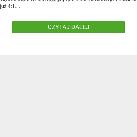
już 4:1....
CZYTAJ DALEJ