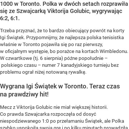
1000 w Toronto. Polka w dwóch setach rozprawiła
się ze Szwajcarką Viktorija Golubic, wygrywając
6:2, 6:1.
Trzeba przyznać, że to bardzo obiecujący powrót na korty
Igi Świątek. Przypomnijmy, że najlepsza polska tenisistka
właśnie w Toronto pojawiła się po raz pierwszy,
w oficjalnym występie, bo porażce na kortach Wimbledonu.
W czwartkowe (tj. 6 sierpnia) późne popołudnie –
polskiego czasu – numer 7 kanadyjskiego turnieju bez
problemu ograł niżej notowaną rywalkę.
Wygrana Igi Świątek w Toronto. Teraz czas
na prawdziwy hit!
Mecz z Viktorija Golubic nie miał większej historii.
Co prawda Szwajcarka rozpoczęła od dosyć
niespodziewanego 1:0 po przełamaniu Świątek, ale Polka
szybko uspokoiła swoją grę i po kilku minutach prowadziła