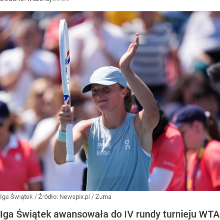
Iga Świątek
/ Źródło:
Newspix.pl
/
Zuma
Iga Świątek awansowała do IV rundy turnieju WTA