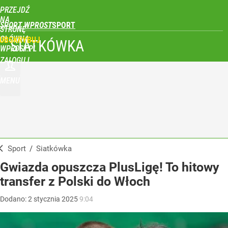
PRZEJDŹ
NA
SPORT WPROST
STRONĘ
GŁÓWNĄ
UBSKRYBUJ
SIATKÓWKA
WPROST.PL
ZALOGUJ
MENU
Sport
/
Siatkówka
Gwiazda opuszcza PlusLigę! To hitowy
transfer z Polski do Włoch
Dodano:
2
stycznia
2025
9:04