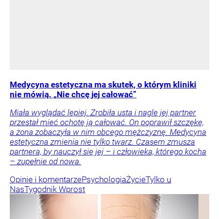
Medycyna estetyczna ma skutek, o którym kliniki
nie mówią. „Nie chcę jej całować”
Miała wyglądać lepiej. Zrobiła usta i nagle jej partner
przestał mieć ochotę ją całować. On poprawił szczękę,
a żona zobaczyła w nim obcego mężczyznę. Medycyna
estetyczna zmienia nie tylko twarz. Czasem zmusza
partnera, by nauczył się jej – i człowieka, którego kocha
– zupełnie od nowa.
Opinie i komentarze
Psychologia
Życie
Tylko u
Nas
Tygodnik Wprost