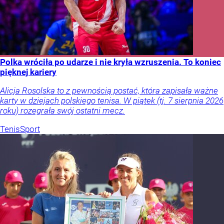
Polka wróciła po udarze i nie kryła wzruszenia. To koniec
pięknej kariery
Alicja Rosolska to z pewnością postać, która zapisała ważne
karty w dziejach polskiego tenisa. W piątek (tj. 7 sierpnia 2026
roku) rozegrała swój ostatni mecz.
Tenis
Sport