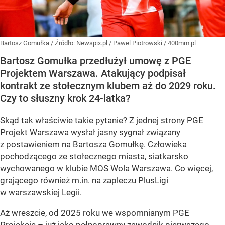
Bartosz Gomułka
/ Źródło:
Newspix.pl
/
Pawel Piotrowski / 400mm.pl
Bartosz Gomułka przedłużył umowę z PGE
Projektem Warszawa. Atakujący podpisał
kontrakt ze stołecznym klubem aż do 2029 roku.
Czy to słuszny krok 24-latka?
Skąd tak właściwie takie pytanie? Z jednej strony PGE
Projekt Warszawa wysłał jasny sygnał związany
z postawieniem na Bartosza Gomułkę. Człowieka
pochodzącego ze stołecznego miasta, siatkarsko
wychowanego w klubie MOS Wola Warszawa. Co więcej,
grającego również m.in. na zapleczu PlusLigi
w warszawskiej Legii.
Aż wreszcie, od 2025 roku we wspomnianym PGE
Projekcie – już jako pełnoprawny zawodnik pierwszego