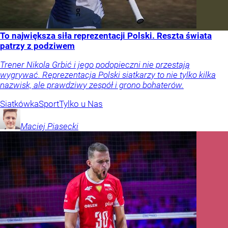
To największa siła reprezentacji Polski. Reszta świata
patrzy z podziwem
Trener Nikola Grbić i jego podopieczni nie przestają
wygrywać. Reprezentacja Polski siatkarzy to nie tylko kilka
nazwisk, ale prawdziwy zespół i grono bohaterów.
Siatkówka
Sport
Tylko u Nas
Maciej
Piasecki