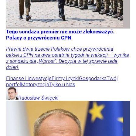
Tego sondażu premier nie może zlekceważyć.
Polacy o przywróceniu CPN
Prawie dwie trzecie Polaków chce przywrócenia
pakietu CPN na dwa ostatnie tygodnie wakacji – wynika
z sondażu dla „Wprost”. Decyzja w tej sprawie lada
dzień.
Finanse i inwestycje
Firmy i rynki
Gospodarka
Twój
portfel
Motoryzacja
Tylko u Nas
Radosław
Święcki