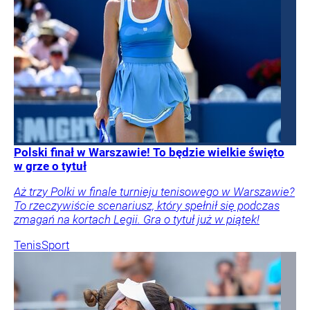
Polski finał w Warszawie! To będzie wielkie święto
w grze o tytuł
Aż trzy Polki w finale turnieju tenisowego w Warszawie?
To rzeczywiście scenariusz, który spełnił się podczas
zmagań na kortach Legii. Gra o tytuł już w piątek!
Tenis
Sport