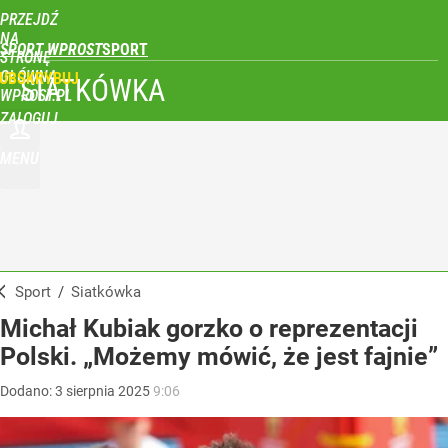
PRZEJDŹ
NA
SPORT WPROST
STRONĘ
GŁÓWNĄ
UBSKRYBUJ
SIATKÓWKA
WPROST.PL
ZALOGUJ
MENU
Sport
/
Siatkówka
Michał Kubiak gorzko o reprezentacji
Polski. „Możemy mówić, że jest fajnie”
Dodano:
3
sierpnia
2025
9:06