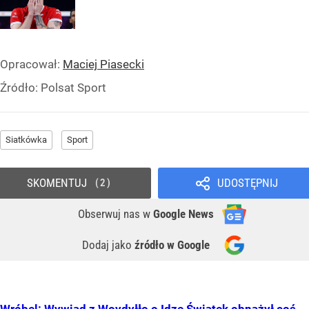
Opracował:
Maciej Piasecki
Źródło:
Polsat Sport
Siatkówka
Sport
SKOMENTUJ
UDOSTĘPNIJ
2
Obserwuj nas
w
Google News
Dodaj jako
źródło w Google
Wróbel: Wywiad z Woydyłło o Idze Świątek obnażył coś