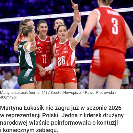
Martyna Łukasik (numer 11)
/ Źródło:
Newspix.pl
/
Pawel Piotrowski /
400mm.pl
Martyna Łukasik nie zagra już w sezonie 2026
w reprezentacji Polski. Jedna z liderek drużyny
narodowej właśnie poinformowała o kontuzji
i koniecznym zabiegu.