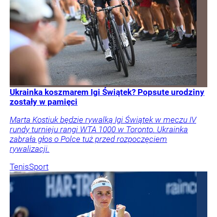
Ukrainka koszmarem Igi Świątek? Popsute urodziny
zostały w pamięci
Marta Kostiuk będzie rywalką Igi Świątek w meczu IV
rundy turnieju rangi WTA 1000 w Toronto. Ukrainka
zabrała głos o Polce tuż przed rozpoczęciem
rywalizacji.
Tenis
Sport