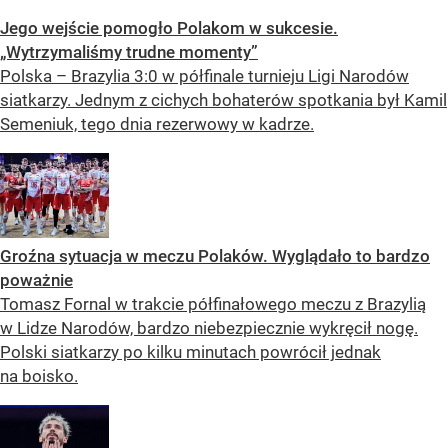
Jego wejście pomogło Polakom w sukcesie.
„Wytrzymaliśmy trudne momenty”
Polska – Brazylia 3:0 w półfinale turnieju Ligi Narodów
siatkarzy. Jednym z cichych bohaterów spotkania był Kamil
Semeniuk, tego dnia rezerwowy w kadrze.
Groźna sytuacja w meczu Polaków. Wyglądało to bardzo
poważnie
Tomasz Fornal w trakcie półfinałowego meczu z Brazylią
w Lidze Narodów, bardzo niebezpiecznie wykręcił nogę.
Polski siatkarzy po kilku minutach powrócił jednak
na boisko.