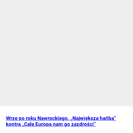
Wrze po roku Nawrockiego. „Największa hańba”
kontra „Cała Europa nam go zazdrości”