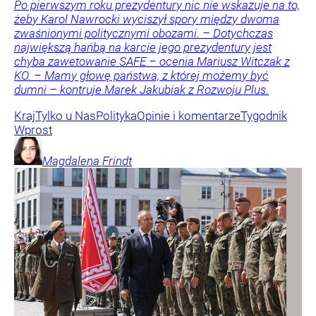
Po pierwszym roku prezydentury nic nie wskazuje na to,
żeby Karol Nawrocki wyciszył spory między dwoma
zwaśnionymi politycznymi obozami. – Dotychczas
największą hańbą na karcie jego prezydentury jest
chyba zawetowanie SAFE – ocenia Mariusz Witczak z
KO. – Mamy głowę państwa, z której możemy być
dumni – kontruje Marek Jakubiak z Rozwoju Plus.
Kraj
Tylko u Nas
Polityka
Opinie i komentarze
Tygodnik
Wprost
Magdalena
Frindt