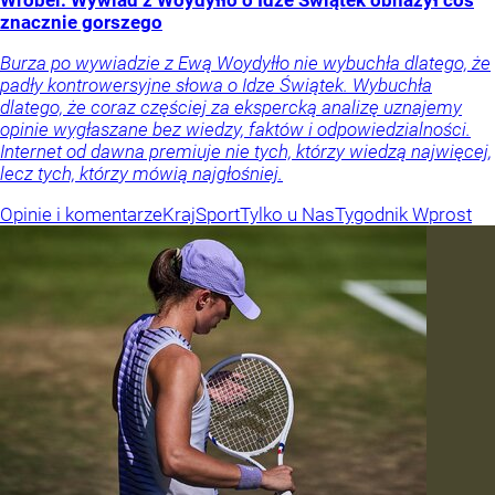
znacznie gorszego
Burza po wywiadzie z Ewą Woydyłło nie wybuchła dlatego, że
padły kontrowersyjne słowa o Idze Świątek. Wybuchła
dlatego, że coraz częściej za ekspercką analizę uznajemy
opinie wygłaszane bez wiedzy, faktów i odpowiedzialności.
Internet od dawna premiuje nie tych, którzy wiedzą najwięcej,
lecz tych, którzy mówią najgłośniej.
Opinie i komentarze
Kraj
Sport
Tylko u Nas
Tygodnik Wprost