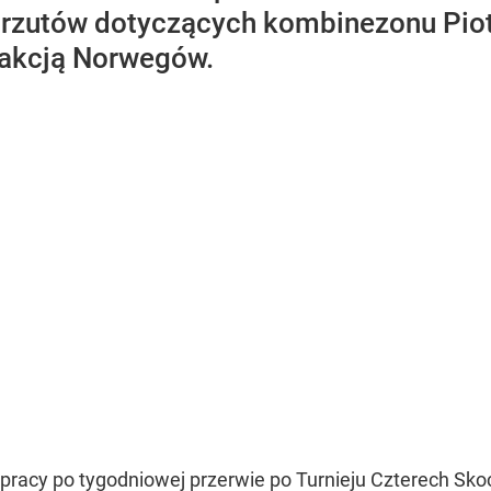
rzutów dotyczących kombinezonu Piotra
eakcją Norwegów.
racy po tygodniowej przerwie po Turnieju Czterech Skocz