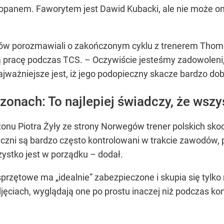
akopanem. Faworytem jest Dawid Kubacki, ale nie może 
w porozmawiali o zakończonym cyklu z trenerem Thomas
pracę podczas TCS. – Oczywiście jesteśmy zadowoleni, al
jważniejsze jest, iż jego podopieczny skacze bardzo dobr
onach: To najlepiej świadczy, że wszy
onu Piotra Żyły ze strony Norwegów trener polskich skoc
eczni są bardzo często kontrolowani w trakcie zawodów, p
zystko jest w porządku – dodał.
przętowe ma „idealnie” zabezpieczone i skupia się tylko n
ęciach, wyglądają one po prostu inaczej niż podczas kont