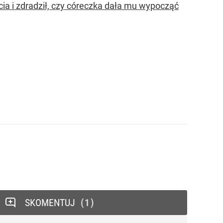
a i zdradził, czy córeczka dała mu wypocząć
SKOMENTUJ
1