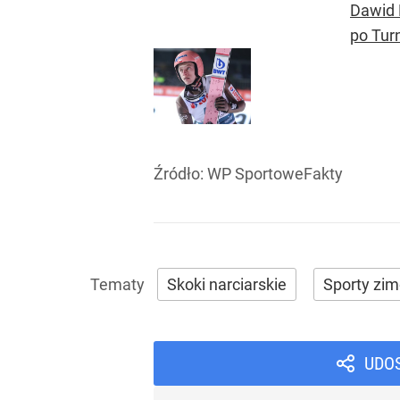
Dawid 
po Tur
Źródło:
WP SportoweFakty
Skoki narciarskie
Sporty zi
UDO