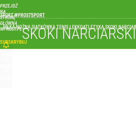
PRZEJDŹ
Udostępnij
1
Skomentuj
NA
SPORT WPROST
STRONĘ
GŁÓWNĄ
PIŁKA NOŻNA
SIATKÓWKA
TENIS
LEKKOATLETYKA
SKOKI NARCIAR
SKOKI NARCIARSK
WPROST.PL
SUBSKRYBUJ
ZALOGUJ
SZUKAJ
MENU