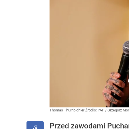
Thomas Thurnbichler
Źródło:
PAP
/
Grzegorz Mo
Przed zawodami Puchar