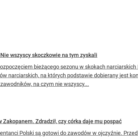
 Nie wszyscy skoczkowie na tym zyskali
rozpoczęciem bieżącego sezonu w skokach narciarskich
ów narciarskich, na których podstawie dobierany jest ko
 zawodników, na czym nie wszyscy...
w Zakopanem. Zdradził, czy córka daje mu pospać
entanci Polski są gotowi do zawodów w ojczyźnie. Prze