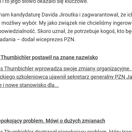
i i to jego słowo okazało się kluczowe.
 nam kandydaturę Davida Jiroutka i zagwarantował, że i
zy możliwy wybór. My jako związek nie chcieliśmy ingero
odpowiedzialność. Skoro uznał, że potrzebuje kogoś, kto b
zadania – dodał wiceprezes PZN.
 Thurnbichler postawił na znane nazwisko
 Thurnbichler wprowadza swoje zmiany organizacyjne. 
ackiego szkoleniowca ujawnił sekretarz generalny PZN Jan
 i nowe stanowisko dla...
iepokojący problem. Mówi o dużych zmianach
 Thurnbichler dostrzegł niepokojący problem, który trapi