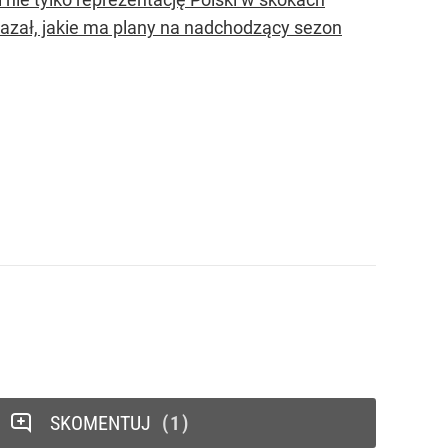
kazał, jakie ma plany na nadchodzący sezon
SKOMENTUJ
1