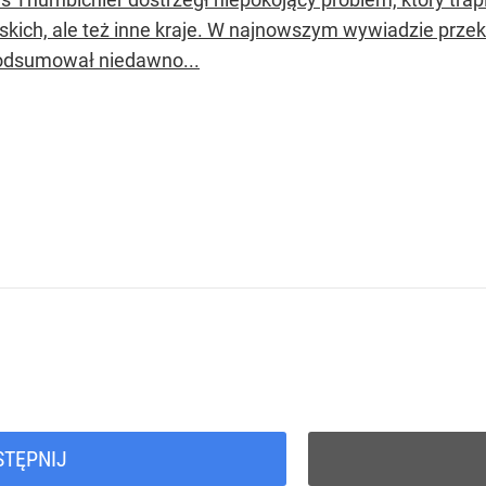
rskich, ale też inne kraje. W najnowszym wywiadzie prze
odsumował niedawno...
STĘPNIJ