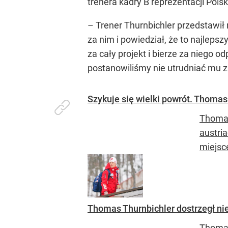
trenera kadry B reprezentacji Polsk
– Trener Thurnbichler przedstawił
za nim i powiedział, że to najleps
za cały projekt i bierze za niego 
postanowiliśmy nie utrudniać mu 
Szykuje się wielki powrót. Thomas
Thomas
austri
miejsce
Thomas Thurnbichler dostrzegł n
Thomas