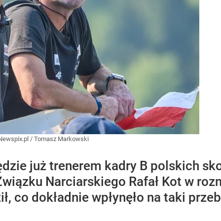
Newspix.pl
/
Tomasz Markowski
dzie już trenerem kadry B polskich sk
Związku Narciarskiego Rafał Kot w ro
ł, co dokładnie wpłynęło na taki przeb