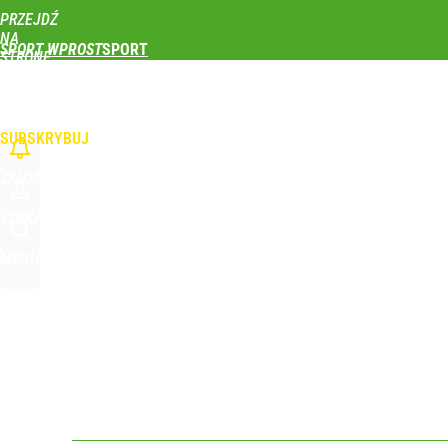
PRZEJDŹ
Udostępnij
1
Skomentuj
NA
SPORT WPROST
STRONĘ
GŁÓWNĄ
PIŁKA NOŻNA
SIATKÓWKA
TENIS
LEKKOATLETYKA
SKOKI NARCIAR
WPROST.PL
SUBSKRYBUJ
ZALOGUJ
SZUKAJ
MENU