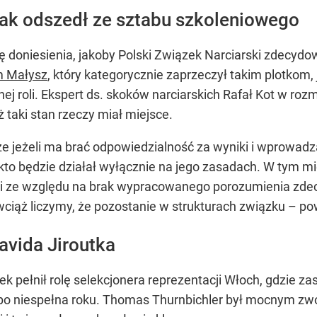
ak odszedł ze sztabu szkoleniowego
ię doniesienia, jakoby Polski Związek Narciarski zdecyd
m Małysz
, który kategorycznie zaprzeczył takim plotkom,
nnej roli. Ekspert ds. skoków narciarskich Rafał Kot w r
 taki stan rzeczy miał miejsce.
 że jeżeli ma brać odpowiedzialność za wyniki i wprowa
kto będzie działał wyłącznie na jego zasadach. W tym mi
 i ze względu na brak wypracowanego porozumienia zdec
, wciąż liczymy, że pozostanie w strukturach związku – po
avida Jiroutka
ek pełnił rolę selekcjonera reprezentacji Włoch, gdzie z
 po niespełna roku. Thomas Thurnbichler był mocnym zw