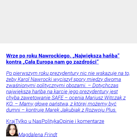
Wrze po roku Nawrockiego. „Największa hańba”
kontra „Cała Europa nam go zazdrości”
Po pierwszym roku prezydentury nic nie wskazuje na to,
żeby Karol Nawrocki wyciszył spory między dwoma
zwaśnionymi politycznymi obozami. – Dotychczas
największą hańbą na karcie jego prezydentury jest
chyba zawetowanie SAFE – ocenia Mariusz Witczak z
KO. – Mamy głowę państwa, z której możemy być
dumni – kontruje Marek Jakubiak z Rozwoju Plus.
Kraj
Tylko u Nas
Polityka
Opinie i komentarze
Magdalena
Frindt