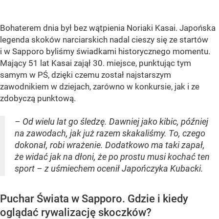
Bohaterem dnia był bez wątpienia Noriaki Kasai. Japońska
legenda skoków narciarskich nadal cieszy się ze startów
i w Sapporo byliśmy świadkami historycznego momentu.
Mający 51 lat Kasai zajął 30. miejsce, punktując tym
samym w PŚ, dzięki czemu został najstarszym
zawodnikiem w dziejach, zarówno w konkursie, jak i ze
zdobyczą punktową.
– Od wielu lat go śledzę. Dawniej jako kibic, później
na zawodach, jak już razem skakaliśmy. To, czego
dokonał, robi wrażenie. Dodatkowo ma taki zapał,
że widać jak na dłoni, że po prostu musi kochać ten
sport – z uśmiechem ocenił Japończyka Kubacki.
Puchar Świata w Sapporo. Gdzie i kiedy
oglądać rywalizację skoczków?