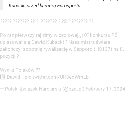
Kubacki przed kamerą Eurosportu.
????? ??????? ?? ?. ??????? ? ?Ś ? ??????? ??
Po raz pierwszy tej zimy w czołowej „10” konkursu PŚ
uplasował się Dawid Kubacki ? Nasz mistrz świata
zakończył sobotnią rywalizację w Sapporo (HS137) na 8.
pozycji ?
Wyniki Polaków ??:
8️⃣ Dawid…
pic.twitter.com/UIf3eqWmLb
— Polski Związek Narciarski (@pzn_pl)
February 17, 2024