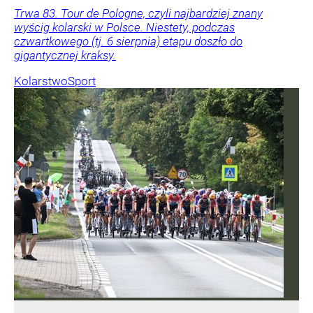
Trwa 83. Tour de Pologne, czyli najbardziej znany
wyścig kolarski w Polsce. Niestety, podczas
czwartkowego (tj. 6 sierpnia) etapu doszło do
gigantycznej kraksy.
Kolarstwo
Sport