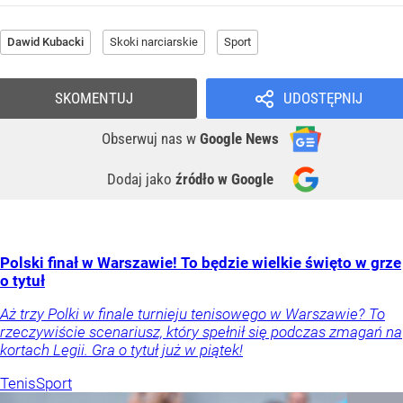
Dawid Kubacki
Skoki narciarskie
Sport
SKOMENTUJ
UDOSTĘPNIJ
Obserwuj nas
w
Google News
Dodaj jako
źródło w Google
Polski finał w Warszawie! To będzie wielkie święto w grze
o tytuł
Aż trzy Polki w finale turnieju tenisowego w Warszawie? To
rzeczywiście scenariusz, który spełnił się podczas zmagań na
kortach Legii. Gra o tytuł już w piątek!
Tenis
Sport