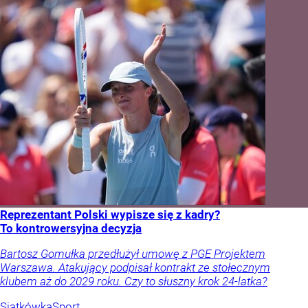
Reprezentant Polski wypisze się z kadry?
To kontrowersyjna decyzja
Bartosz Gomułka przedłużył umowę z PGE Projektem
Warszawa. Atakujący podpisał kontrakt ze stołecznym
klubem aż do 2029 roku. Czy to słuszny krok 24-latka?
Siatkówka
Sport