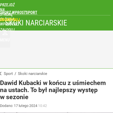
PRZEJDŹ
NA
SPORT WPROST
STRONĘ
GŁÓWNĄ
UBSKRYBUJ
SKOKI NARCIARSKIE
WPROST.PL
ZALOGUJ
MENU
Sport
/
Skoki narciarskie
Dawid Kubacki w końcu z uśmiechem
na ustach. To był najlepszy występ
w sezonie
Dodano:
17
lutego
2024
10:42