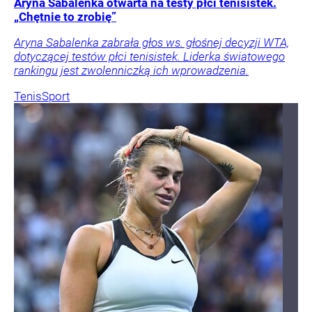
Aryna Sabalenka otwarta na testy płci tenisistek.
„Chętnie to zrobię”
Aryna Sabalenka zabrała głos ws. głośnej decyzji WTA,
dotyczącej testów płci tenisistek. Liderka światowego
rankingu jest zwolenniczką ich wprowadzenia.
Tenis
Sport