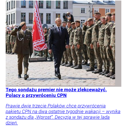
Tego sondażu premier nie może zlekceważyć.
Polacy o przywróceniu CPN
Prawie dwie trzecie Polaków chce przywrócenia
pakietu CPN na dwa ostatnie tygodnie wakacji – wynika
z sondażu dla „Wprost”. Decyzja w tej sprawie lada
dzień.