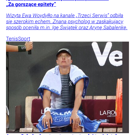
„Za gorszące epitety”
Wizyta Ewa Woydyłło na kanale „Trzeci Serwis” odbiła
się szerokim echem. Znana psycholog w zaskakujący
sposób oceniła m.in. Igę Świątek oraz Arynę Sabalenkę.
Tenis
Sport