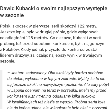
Dawid Kubacki o swoim najlepszym występie
w sezonie
Polski skoczek w pierwszej serii skończył 122 metry.
Jeszcze lepiej było w drugiej próbie, gdzie wylądował
na odległości 128 metrów. Co ciekawe, Kubacki w serii
próbnej, tuż przed sobotnim konkursem, był… najgorszym
z Polaków. Kiedy jednak przyszło do konkursu, został
liderem drużyny
, zaliczając najlepszy wynik w trwającym
sezonie.
– Jestem zadowolony. Oba skoki były bardzo podobne
do siebie, wykonane w fajnym zakresie. Myślę, że to nie
są jeszcze skoki na najwyższym poziomie. Ale cały pobyt
w Japonii oceniam na teraz w porządku. Mieliśmy przed
konkursem luźny trening, oddaliśmy kilka skoków.
W kwalifikacjach też nieźle to wyszło. Próbna seria była
nie do końca udana, ale w konkursie było okej – przyznał