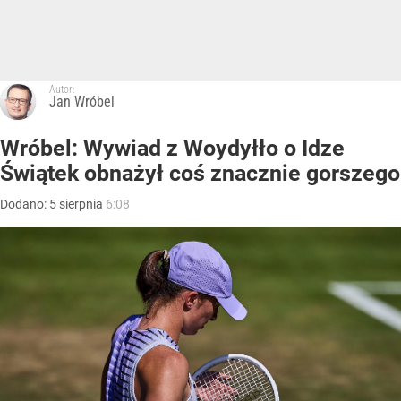
Autor:
Jan Wróbel
Wróbel: Wywiad z Woydyłło o Idze
Świątek obnażył coś znacznie gorszego
Dodano:
5
sierpnia
6:08