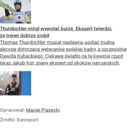
Thurnbichler mógł wywołać burzę. Ekspert twierdzi,
że trener dobrze zrobił
Thomas Thurnbichler musiał niedawno podjąć trudną
decyzję dotyczącą weteranów polskiej kadry, a szczególnie
Dawida Kubackiego. Ciekawe światło na tę kwestię rzucił
teraz Jakub Kot, znany ekspert od skoków narciarskich.
Opracował:
Maciej Piasecki
Źródło:
Eurosport