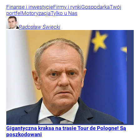
Finanse i inwestycje
Firmy i rynki
Gospodarka
Twój
portfel
Motoryzacja
Tylko u Nas
Radosław
Święcki
Gigantyczna kraksa na trasie Tour de Pologne! Są
poszkodowani