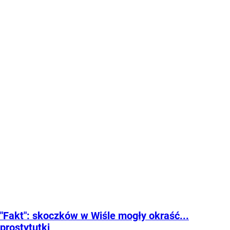
"Fakt": skoczków w Wiśle mogły okraść...
prostytutki