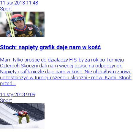
11
sty
2013
11:48
Sport
Stoch: napięty grafik daje nam w kość
Mam tylko prośbę do działaczy FIS, by za rok po Turnieju
Czterech Skoczni dali nam więcej czasu na odpoczynek.
Napięty grafik nieźle daje nam w kość. Nie chciałbym znowu
uczestniczyć w turnieju sześciu skoczni - mówi Kamil Stoch
przed...
11
sty
2013
9:09
Sport