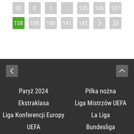
1
...
135
136
137
138
139
140
141
142
Paryż 2024
Piłka nożna
Ekstraklasa
Liga Mistrzów UEFA
Liga Konferencji Europy
La Liga
UEFA
Bundesliga