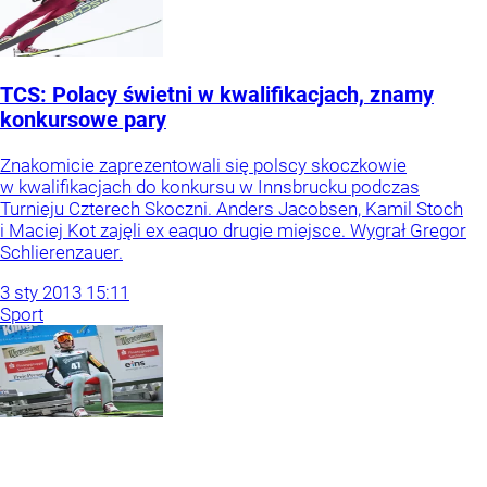
TCS: Polacy świetni w kwalifikacjach, znamy
konkursowe pary
Znakomicie zaprezentowali się polscy skoczkowie
w kwalifikacjach do konkursu w Innsbrucku podczas
Turnieju Czterech Skoczni. Anders Jacobsen, Kamil Stoch
i Maciej Kot zajęli ex eaquo drugie miejsce. Wygrał Gregor
Schlierenzauer.
3
sty
2013
15:11
Sport