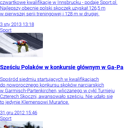
czwartkowe kwalifikacje w Innsbrucku - podaje Sport.pl.
Najlepszy obecnie polski skoczek uzyskał 126,5 m
w pierwszej serii treningowej i 128 m w drugiej.
3
sty
2013
13:18
Sport
Sześciu Polaków w konkursie głównym w Ga-Pa
Spośród siedmiu startujących w kwalifikacjach
do noworocznego konkursu skoków narciarskich
w Garmisch-Partenkirchen, wliczanego w cykl Turnieju
Czterech Skoczni, awansowało sześciu. Nie udało się
to jedynie Klemensowi Murańce.
31
gru
2012
15:46
Sport