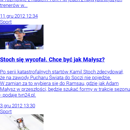
trenerów w...
11
gru
2012
12:34
Sport
Stoch się wycofał. Chce być jak Małysz?
Po serii katastrofalnych startów Kamil Stoch zdecydował,
że na zawody Pucharu Świata do Soczi nie pojedzie.
W zamian za to wybiera się do Ramsau, gdzie jak Adam
Małysz w przeszłości, będzie szukać formy w trakcie sezonu
- podaje tvn24.pl.
3
gru
2012
13:30
Sport