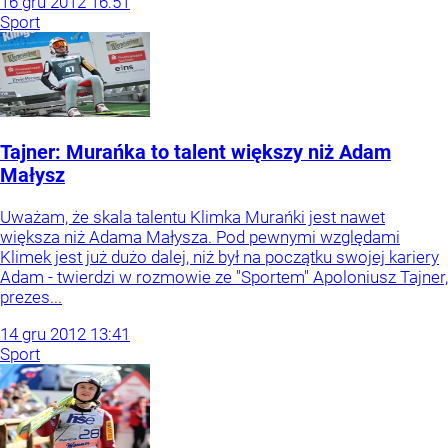
16
gru
2012
16:51
Sport
Tajner: Murańka to talent większy niż Adam
Małysz
Uważam, że skala talentu Klimka Murańki jest nawet
większa niż Adama Małysza. Pod pewnymi względami
Klimek jest już dużo dalej, niż był na początku swojej kariery
Adam - twierdzi w rozmowie ze "Sportem" Apoloniusz Tajner,
prezes...
14
gru
2012
13:41
Sport