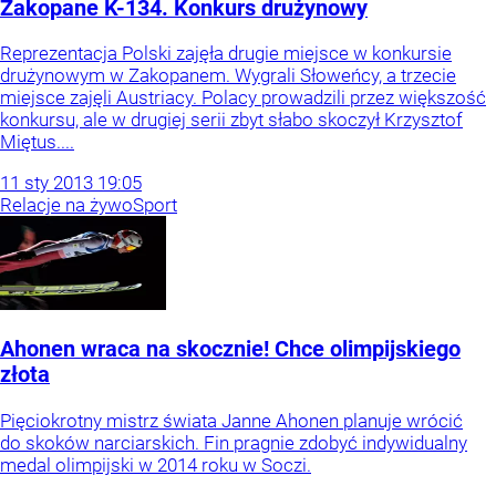
Zakopane K-134. Konkurs drużynowy
Reprezentacja Polski zajęła drugie miejsce w konkursie
drużynowym w Zakopanem. Wygrali Słoweńcy, a trzecie
miejsce zajęli Austriacy. Polacy prowadzili przez większość
konkursu, ale w drugiej serii zbyt słabo skoczył Krzysztof
Miętus....
11
sty
2013
19:05
Relacje na żywo
Sport
Ahonen wraca na skocznie! Chce olimpijskiego
złota
Pięciokrotny mistrz świata Janne Ahonen planuje wrócić
do skoków narciarskich. Fin pragnie zdobyć indywidualny
medal olimpijski w 2014 roku w Soczi.