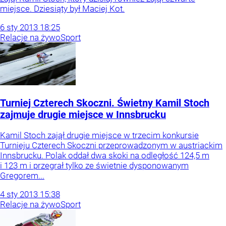
miejsce. Dziesiąty był Maciej Kot.
6
sty
2013
18:25
Relacje na żywo
Sport
Turniej Czterech Skoczni. Świetny Kamil Stoch
zajmuje drugie miejsce w Innsbrucku
Kamil Stoch zajął drugie miejsce w trzecim konkursie
Turnieju Czterech Skoczni przeprowadzonym w austriackim
Innsbrucku. Polak oddał dwa skoki na odległość 124,5 m
i 123 m i przegrał tylko ze świetnie dysponowanym
Gregorem...
4
sty
2013
15:38
Relacje na żywo
Sport