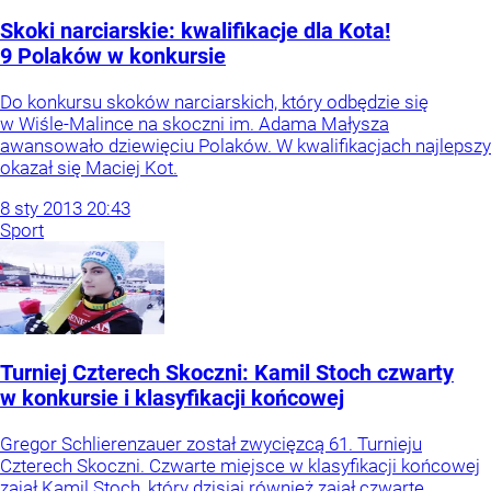
Skoki narciarskie: kwalifikacje dla Kota!
9 Polaków w konkursie
Do konkursu skoków narciarskich, który odbędzie się
w Wiśle-Malince na skoczni im. Adama Małysza
awansowało dziewięciu Polaków. W kwalifikacjach najlepszy
okazał się Maciej Kot.
8
sty
2013
20:43
Sport
Turniej Czterech Skoczni: Kamil Stoch czwarty
w konkursie i klasyfikacji końcowej
Gregor Schlierenzauer został zwycięzcą 61. Turnieju
Czterech Skoczni. Czwarte miejsce w klasyfikacji końcowej
zajął Kamil Stoch, który dzisiaj również zajął czwarte