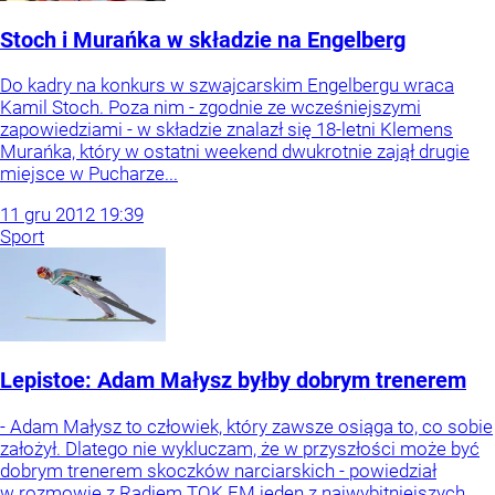
Stoch i Murańka w składzie na Engelberg
Do kadry na konkurs w szwajcarskim Engelbergu wraca
Kamil Stoch. Poza nim - zgodnie ze wcześniejszymi
zapowiedziami - w składzie znalazł się 18-letni Klemens
Murańka, który w ostatni weekend dwukrotnie zajął drugie
miejsce w Pucharze...
11
gru
2012
19:39
Sport
Lepistoe: Adam Małysz byłby dobrym trenerem
- Adam Małysz to człowiek, który zawsze osiąga to, co sobie
założył. Dlatego nie wykluczam, że w przyszłości może być
dobrym trenerem skoczków narciarskich - powiedział
w rozmowie z Radiem TOK FM jeden z najwybitniejszych