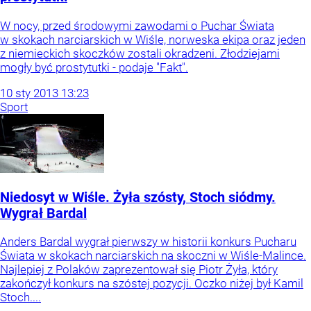
W nocy, przed środowymi zawodami o Puchar Świata
w skokach narciarskich w Wiśle, norweska ekipa oraz jeden
z niemieckich skoczków zostali okradzeni. Złodziejami
mogły być prostytutki - podaje "Fakt".
10
sty
2013
13:23
Sport
Niedosyt w Wiśle. Żyła szósty, Stoch siódmy.
Wygrał Bardal
Anders Bardal wygrał pierwszy w historii konkurs Pucharu
Świata w skokach narciarskich na skoczni w Wiśle-Malince.
Najlepiej z Polaków zaprezentował się Piotr Żyła, który
zakończył konkurs na szóstej pozycji. Oczko niżej był Kamil
Stoch....