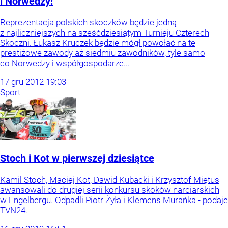
i Norwedzy!
Reprezentacja polskich skoczków będzie jedną
z najliczniejszych na sześćdziesiątym Turnieju Czterech
Skoczni. Łukasz Kruczek będzie mógł powołać na te
prestiżowe zawody aż siedmiu zawodników, tyle samo
co Norwedzy i współgospodarze...
17
gru
2012
19:03
Sport
Stoch i Kot w pierwszej dziesiątce
Kamil Stoch, Maciej Kot, Dawid Kubacki i Krzysztof Miętus
awansowali do drugiej serii konkursu skoków narciarskich
w Engelbergu. Odpadli Piotr Żyła i Klemens Murańka - podaje
TVN24.