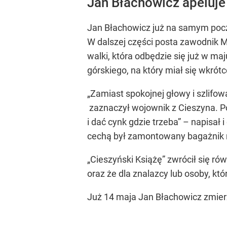
Jan Błachowicz apeluje
Jan Błachowicz już na samym począ
W dalszej części posta zawodnik M
walki, która odbędzie się już w m
górskiego, na który miał się wkrót
„Zamiast spokojnej głowy i szlifow
zaznaczył wojownik z Cieszyna. P
i dać cynk gdzie trzeba” – napis
cechą był zamontowany bagażnik 
„Cieszyński Książę” zwrócił się ró
oraz że dla znalazcy lub osoby, kt
Już 14 maja Jan Błachowicz zmier