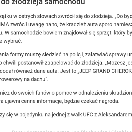
 do złodzieja samochodu
tku w ostrych słowach zwrócił się do złodzieja. „Do byd
MA zwrócił uwagę na to, że kradzież auta sporo namiesz
aju. W samochodzie bowiem znajdował się sprzęt, który b
ce wybrać.
ania formy muszę siedzieć na policji, załatwiać sprawy 
o chwili postanowił zaapelować do złodzieja. „Możesz j
ał i dodał również dane auta. Jest to „JEEP GRAND CHER
rowerowy na dachu”.
wnież do swoich fanów o pomoc w odnalezieniu skradzioneg
óra ujawni cenne informacje, będzie czekać nagroda.
zy się w pojedynku na jednej z walk UFC z Aleksandarem