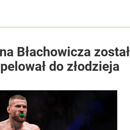
ł coś znacznie gorszego
i. Tego potrzebuje dziś cała Europa
a Błachowicza został
pelował do złodzieja
2030 roku?