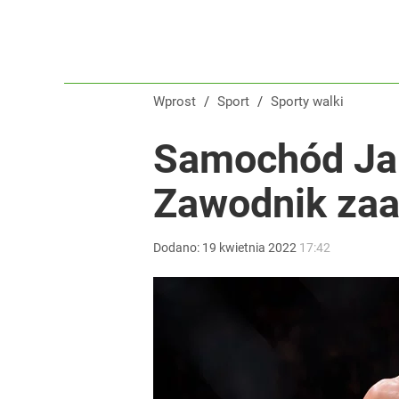
Wróbel: Wywiad z Woydyłło o Idze Świątek obnaży
dodaj
Wprost
/
Sport
/
Sporty walki
Gen. Pawlikowski: Przywiozłem cenną lekcję z Dani
Samochód Jan
2
Zawodnik zaa
Farmacja: wzrost pod presją. co czeka branżę do 
Dodano:
19
kwietnia
2022
17:42
dodaj