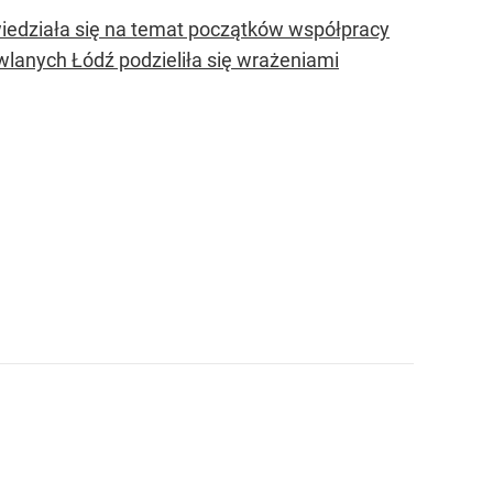
iedziała się na temat początków współpracy
wlanych Łódź podzieliła się wrażeniami