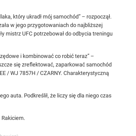
laka, który ukradł mój samochód” – rozpoczął.
ała w jego przygotowaniach do najbliższej
yły mistrz UFC potrzebował do odbycia treningu
urzędowe i kombinować co robić teraz” –
eszcze się zreflektować, zaparkować samochód
OKEE / WJ 7857H / CZARNY. Charakterystyczną
o auta. Podkreślił, że liczy się dla niego czas
 Rakiciem.