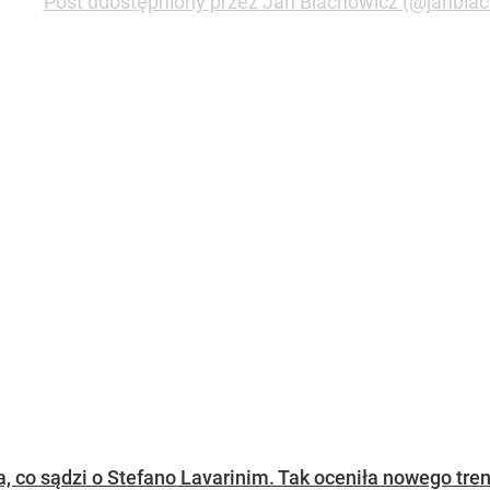
Post udostępniony przez Jan Blachowicz (@janbla
 co sądzi o Stefano Lavarinim. Tak oceniła nowego trene