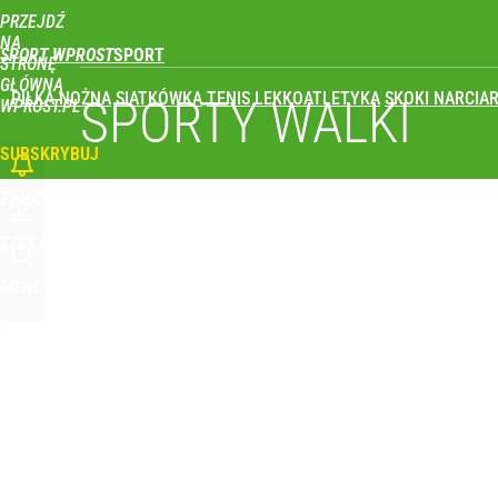
PRZEJDŹ
Udostępnij
0
Skomentuj
NA
SPORT WPROST
STRONĘ
GŁÓWNĄ
PIŁKA NOŻNA
SIATKÓWKA
TENIS
LEKKOATLETYKA
SKOKI NARCIAR
Nikola Grbić w nowym „wcieleniu” w Polsce. Zaba
SPORTY WALKI
WPROST.PL
SUBSKRYBUJ
dodaj
ZALOGUJ
Vistula x LOT: Elegancja w podróży. Premiera wspó
SZUKAJ
MENU
dodaj
Prawdziwa wartość różnorodności
dodaj