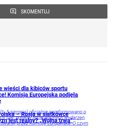
SKOMENTUJ
 wieści dla kibiców sportu
ce! Komisja Europejska podjęła
ę
(tj. 5 sierpnia) oficjalnie poinformowano o
olska – Rosja w siatkówce
acji tzw. polskiej liście ważnych wydarzeń,
zn jest realny? „Wojna trwa”
owanej przez Komisję Europejską. O czym