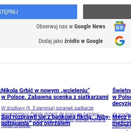
STĘPNIJ
Obserwuj nas
w
Google News
Dodaj jako
źródło w Google
k
Nikola Grbić w nowym „wcieleniu”
Świetne
w Polsce. Zabawna scenka z siatkarzami
w Pols
decyzj
W środowy (tj. 5 sierpnia) poranek siatkarze
reprezentacji Polski dotarli do kraju po turnieju
W środę 
Sąd rozprawił się z bankową fikcją. „Niby-
Mecz P
finałowym Ligi Narodów. Zabrakło jednak trenera
aktualiz
potrącenia” pod ostrzałem
mężczy
Nikoli Grbicia.
zaakcept