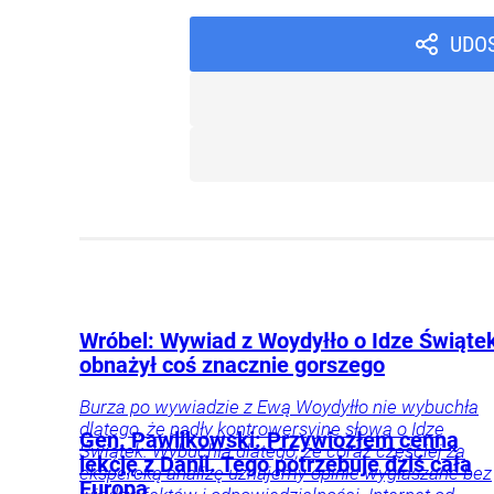
UDO
Wróbel: Wywiad z Woydyłło o Idze Świąte
obnażył coś znacznie gorszego
Burza po wywiadzie z Ewą Woydyłło nie wybuchła
dlatego, że padły kontrowersyjne słowa o Idze
Gen. Pawlikowski: Przywiozłem cenną
Świątek. Wybuchła dlatego, że coraz częściej za
lekcję z Danii. Tego potrzebuje dziś cała
ekspercką analizę uznajemy opinie wygłaszane bez
Europa