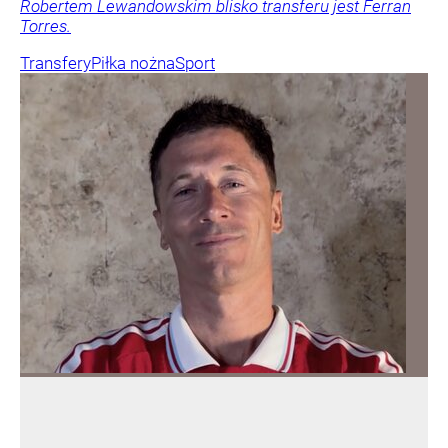
Robertem Lewandowskim blisko transferu jest Ferran
Torres.
Transfery
Piłka nożna
Sport