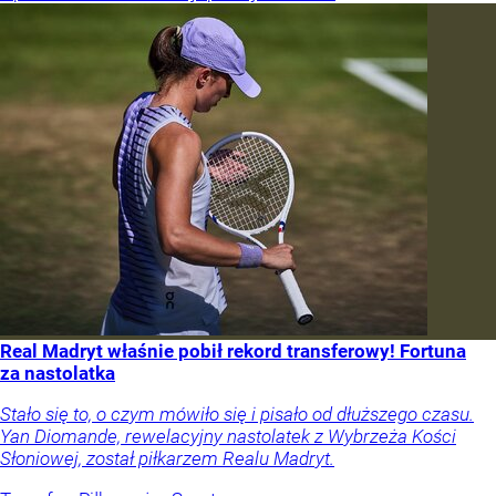
Real Madryt właśnie pobił rekord transferowy! Fortuna
za nastolatka
Stało się to, o czym mówiło się i pisało od dłuższego czasu.
Yan Diomande, rewelacyjny nastolatek z Wybrzeża Kości
Słoniowej, został piłkarzem Realu Madryt.