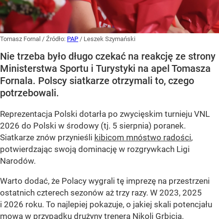
Tomasz Fornal
/ Źródło:
PAP
/
Leszek Szymański
Nie trzeba było długo czekać na reakcję ze strony
Ministerstwa Sportu i Turystyki na apel Tomasza
Fornala. Polscy siatkarze otrzymali to, czego
potrzebowali.
Reprezentacja Polski dotarła po zwycięskim turnieju VNL
2026 do Polski w środowy (tj. 5 sierpnia) poranek.
Siatkarze znów przynieśli
kibicom mnóstwo radości
,
potwierdzając swoją dominację w rozgrywkach Ligi
Narodów.
Warto dodać, że Polacy wygrali tę imprezę na przestrzeni
ostatnich czterech sezonów aż trzy razy. W 2023, 2025
i 2026 roku. To najlepiej pokazuje, o jakiej skali potencjału
mowa w przypadku drużyny trenera Nikoli Grbicia.