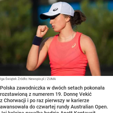
Iga Świątek
Źródło:
Newspix.pl
/
ZUMA
Polska zawodniczka w dwóch setach pokonała
rozstawioną z numerem 19. Donnę Vekić
z Chorwacji i po raz pierwszy w karierze
awansowała do czwartej rundy Australian Open.
Jej kolejną rywalką będzie Anett Kontaveit