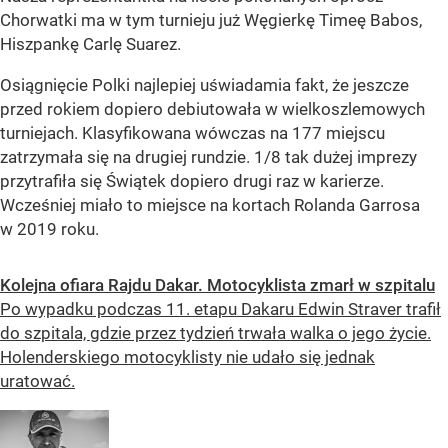
Chorwatki ma w tym turnieju już Węgierkę Timeę Babos,
Hiszpankę Carlę Suarez.
Osiągnięcie Polki najlepiej uświadamia fakt, że jeszcze
przed rokiem dopiero debiutowała w wielkoszlemowych
turniejach. Klasyfikowana wówczas na 177 miejscu
zatrzymała się na drugiej rundzie. 1/8 tak dużej imprezy
przytrafiła się Świątek dopiero drugi raz w karierze.
Wcześniej miało to miejsce na kortach Rolanda Garrosa
w 2019 roku.
Kolejna ofiara Rajdu Dakar. Motocyklista zmarł w szpitalu
Po wypadku podczas 11. etapu Dakaru Edwin Straver trafił
do szpitala, gdzie przez tydzień trwała walka o jego życie.
Holenderskiego motocyklisty nie udało się jednak
uratować.