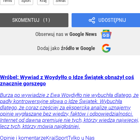
Tenis
Sport
Kraj
Świat
SKOMENTUJ
UDOSTĘPNIJ
1
Obserwuj nas
w
Google News
Dodaj jako
źródło w Google
Wróbel: Wywiad z Woydyłło o Idze Świątek obnażył coś
znacznie gorszego
Burza po wywiadzie z Ewą Woydyłło nie wybuchła dlatego, że
padły kontrowersyjne słowa o Idze Świątek. Wybuchła
dlatego, że coraz częściej za ekspercką analizę uznajemy
opinie wygłaszane bez wiedzy, faktów i odpowiedzialności.
Internet od dawna premiuje nie tych, którzy wiedzą najwięcej,
lecz tych, którzy mówią najgłośniej.
Opinie i komentarze
Kraj
Sport
Tylko u Nas