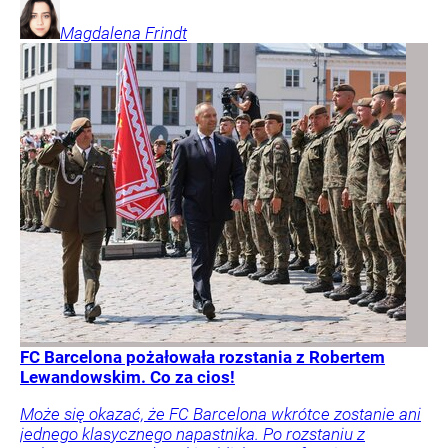
Magdalena
Frindt
FC Barcelona pożałowała rozstania z Robertem
Lewandowskim. Co za cios!
Może się okazać, że FC Barcelona wkrótce zostanie ani
jednego klasycznego napastnika. Po rozstaniu z