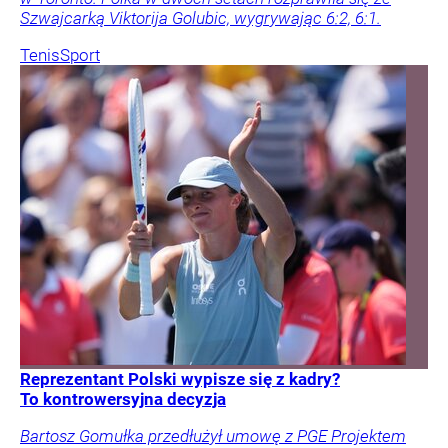
Szwajcarką Viktorija Golubic, wygrywając 6:2, 6:1.
Tenis
Sport
Reprezentant Polski wypisze się z kadry?
To kontrowersyjna decyzja
Bartosz Gomułka przedłużył umowę z PGE Projektem