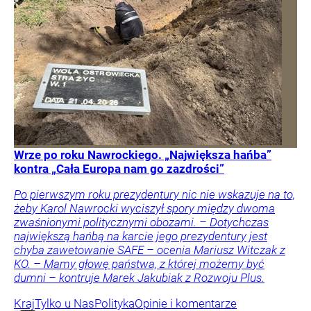
Wrze po roku Nawrockiego. „Największa hańba”
kontra „Cała Europa nam go zazdrości”
Po pierwszym roku prezydentury nic nie wskazuje na to,
żeby Karol Nawrocki wyciszył spory między dwoma
zwaśnionymi politycznymi obozami. – Dotychczas
największą hańbą na karcie jego prezydentury jest
chyba zawetowanie SAFE – ocenia Mariusz Witczak z
KO. – Mamy głowę państwa, z której możemy być
dumni – kontruje Marek Jakubiak z Rozwoju Plus.
Kraj
Tylko u Nas
Polityka
Opinie i komentarze