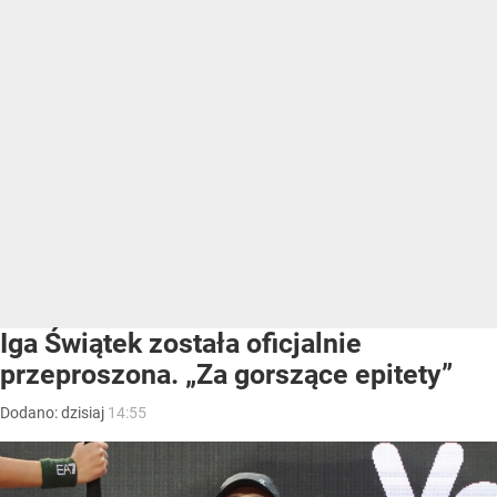
Iga Świątek została oficjalnie
przeproszona. „Za gorszące epitety”
Dodano:
dzisiaj
14:55