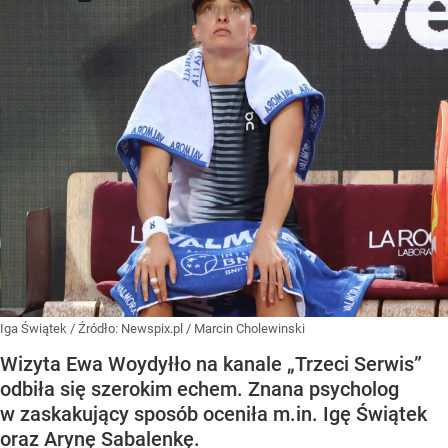
Iga Świątek
/ Źródło:
Newspix.pl
/
Marcin Cholewinski
Wizyta Ewa Woydyłło na kanale „Trzeci Serwis”
odbiła się szerokim echem. Znana psycholog
w zaskakujący sposób oceniła m.in. Igę Świątek
oraz Arynę Sabalenkę.