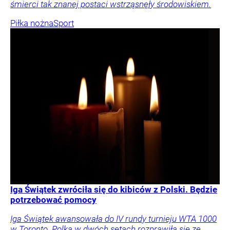
śmierci tak znanej postaci wstrząsnęły środowiskiem.
Piłka nożna
Sport
Iga Świątek zwróciła się do kibiców z Polski. Będzie
potrzebować pomocy
Iga Świątek awansowała do IV rundy turnieju WTA 1000
w Toronto. Polka w dwóch setach rozprawiła się ze