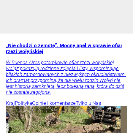
„Nie chodzi o zemstę”. Mocny apel w sprawie ofiar
rzezi wołyńskiej
W Buenos Aires potomkowie ofiar rzezi wołyńskiej
wciąż pokazują rodzinne zdjęcia i listy, wspominając
bliskich zamordowanych z niezwykłym okrucieństwem.
Ich dramat przypomina, że dla wielu rodzin Wołyń nie
jest historią zamkniętą, lecz bolesną raną, która do dziś
nie została zagojona.
Kraj
Polityka
Opinie i komentarze
Tylko u Nas