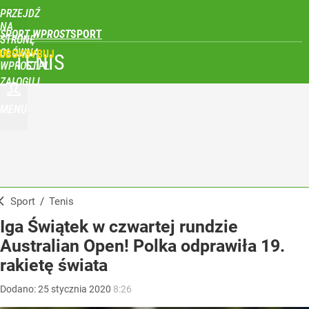
PRZEJDŹ
NA
SPORT WPROST
STRONĘ
GŁÓWNĄ
UBSKRYBUJ
TENIS
WPROST.PL
ZALOGUJ
MENU
Sport
/
Tenis
Iga Świątek w czwartej rundzie
Australian Open! Polka odprawiła 19.
rakietę świata
Dodano:
25
stycznia
2020
8:26