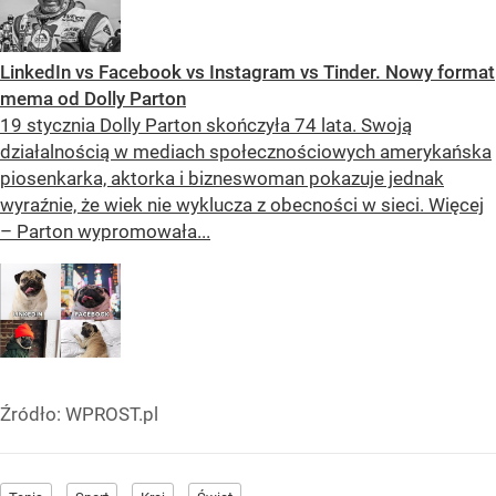
LinkedIn vs Facebook vs Instagram vs Tinder. Nowy format
mema od Dolly Parton
19 stycznia Dolly Parton skończyła 74 lata. Swoją
działalnością w mediach społecznościowych amerykańska
piosenkarka, aktorka i bizneswoman pokazuje jednak
wyraźnie, że wiek nie wyklucza z obecności w sieci. Więcej
– Parton wypromowała...
Źródło:
WPROST.pl