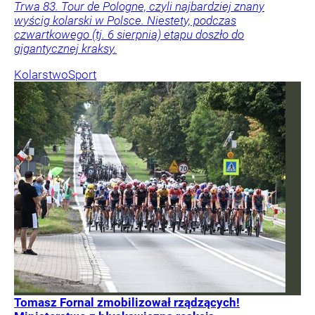
Trwa 83. Tour de Pologne, czyli najbardziej znany
wyścig kolarski w Polsce. Niestety, podczas
czwartkowego (tj. 6 sierpnia) etapu doszło do
gigantycznej kraksy.
Kolarstwo
Sport
Tomasz Fornal zmobilizował rządzących!