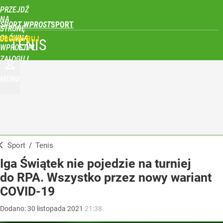
PRZEJDŹ
NA
SPORT WPROST
STRONĘ
GŁÓWNĄ
UBSKRYBUJ
TENIS
WPROST.PL
ZALOGUJ
MENU
Sport
/
Tenis
Iga Świątek nie pojedzie na turniej
do RPA. Wszystko przez nowy wariant
COVID-19
Dodano:
30
listopada
2021
21:38