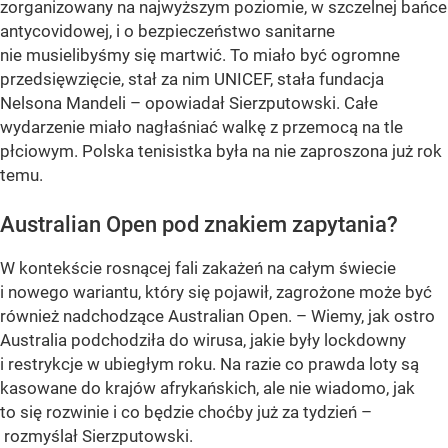
zorganizowany na najwyższym poziomie, w szczelnej bańce
antycovidowej, i o bezpieczeństwo sanitarne
nie musielibyśmy się martwić. To miało być ogromne
przedsięwzięcie, stał za nim UNICEF, stała fundacja
Nelsona Mandeli – opowiadał Sierzputowski. Całe
wydarzenie miało nagłaśniać walkę z przemocą na tle
płciowym. Polska tenisistka była na nie zaproszona już rok
temu.
Australian Open pod znakiem zapytania?
W kontekście rosnącej fali zakażeń na całym świecie
i nowego wariantu, który się pojawił, zagrożone może być
również nadchodzące Australian Open. – Wiemy, jak ostro
Australia podchodziła do wirusa, jakie były lockdowny
i restrykcje w ubiegłym roku. Na razie co prawda loty są
kasowane do krajów afrykańskich, ale nie wiadomo, jak
to się rozwinie i co będzie choćby już za tydzień –
rozmyślał Sierzputowski.