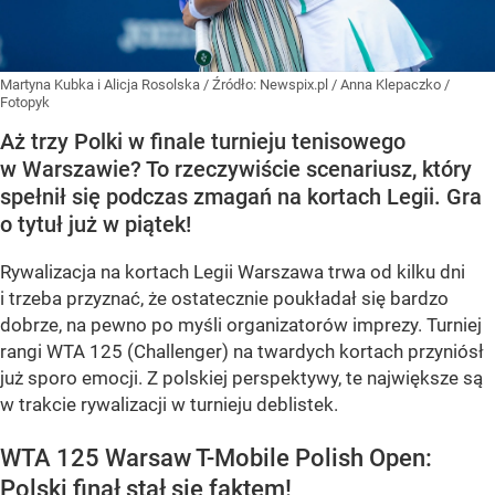
Martyna Kubka i Alicja Rosolska
/ Źródło:
Newspix.pl
/
Anna Klepaczko /
Fotopyk
Aż trzy Polki w finale turnieju tenisowego
w Warszawie? To rzeczywiście scenariusz, który
spełnił się podczas zmagań na kortach Legii. Gra
o tytuł już w piątek!
Rywalizacja na kortach Legii Warszawa trwa od kilku dni
i trzeba przyznać, że ostatecznie poukładał się bardzo
dobrze, na pewno po myśli organizatorów imprezy. Turniej
rangi WTA 125 (Challenger) na twardych kortach przyniósł
już sporo emocji. Z polskiej perspektywy, te największe są
w trakcie rywalizacji w turnieju deblistek.
WTA 125 Warsaw T-Mobile Polish Open:
Polski finał stał się faktem!