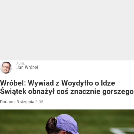
Autor:
Jan Wróbel
Wróbel: Wywiad z Woydyłło o Idze
Świątek obnażył coś znacznie gorszego
Dodano:
5
sierpnia
6:08