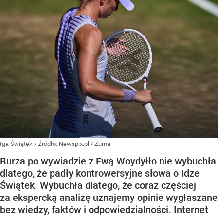
Iga Świątek
/ Źródło:
Newspix.pl
/
Zuma
Burza po wywiadzie z Ewą Woydyłło nie wybuchła
dlatego, że padły kontrowersyjne słowa o Idze
Świątek. Wybuchła dlatego, że coraz częściej
za ekspercką analizę uznajemy opinie wygłaszane
bez wiedzy, faktów i odpowiedzialności. Internet