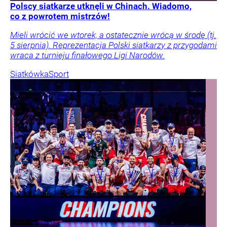
Polscy siatkarze utknęli w Chinach. Wiadomo,
co z powrotem mistrzów!
Mieli wrócić we wtorek, a ostatecznie wrócą w środę (tj.
5 sierpnia). Reprezentacja Polski siatkarzy z przygodami
wraca z turnieju finałowego Ligi Narodów.
Siatkówka
Sport