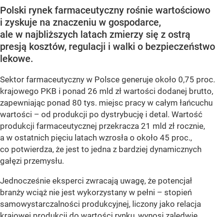
Polski rynek farmaceutyczny rośnie wartościowo
i zyskuje na znaczeniu w gospodarce,
ale w najbliższych latach zmierzy się z ostrą
presją kosztów, regulacji i walki o bezpieczeństwo
lekowe.
Sektor farmaceutyczny w Polsce generuje około 0,75 proc.
krajowego PKB i ponad 26 mld zł wartości dodanej brutto,
zapewniając ponad 80 tys. miejsc pracy w całym łańcuchu
wartości – od produkcji po dystrybucję i detal. Wartość
produkcji farmaceutycznej przekracza 21 mld zł rocznie,
a w ostatnich pięciu latach wzrosła o około 45 proc.,
co potwierdza, że jest to jedna z bardziej dynamicznych
gałęzi przemysłu.
Jednocześnie eksperci zwracają uwagę, że potencjał
branży wciąż nie jest wykorzystany w pełni – stopień
samowystarczalności produkcyjnej, liczony jako relacja
krajowej produkcji do wartości rynku, wynosi zaledwie