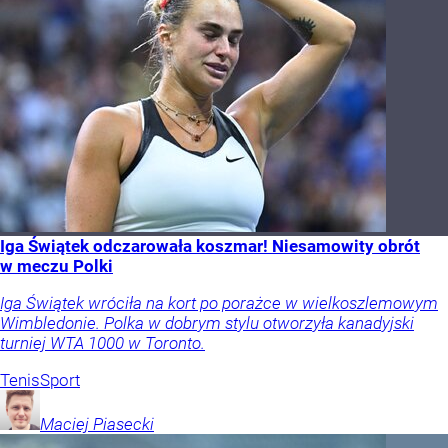
Iga Świątek odczarowała koszmar! Niesamowity obrót
w meczu Polki
Iga Świątek wróciła na kort po porażce w wielkoszlemowym
Wimbledonie. Polka w dobrym stylu otworzyła kanadyjski
turniej WTA 1000 w Toronto.
Tenis
Sport
Maciej
Piasecki