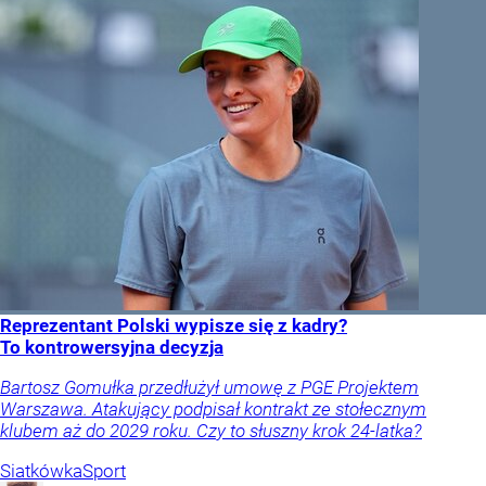
Reprezentant Polski wypisze się z kadry?
To kontrowersyjna decyzja
Bartosz Gomułka przedłużył umowę z PGE Projektem
Warszawa. Atakujący podpisał kontrakt ze stołecznym
klubem aż do 2029 roku. Czy to słuszny krok 24-latka?
Siatkówka
Sport