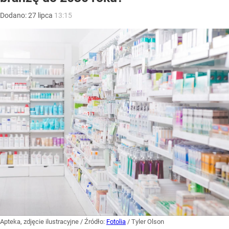
Dodano:
27
lipca
13:15
Apteka, zdjęcie ilustracyjne
/ Źródło:
Fotolia
/
Tyler Olson