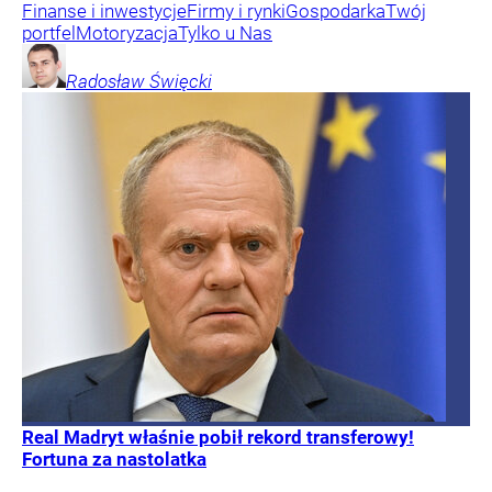
Finanse i inwestycje
Firmy i rynki
Gospodarka
Twój
portfel
Motoryzacja
Tylko u Nas
Radosław
Święcki
Real Madryt właśnie pobił rekord transferowy!
Fortuna za nastolatka