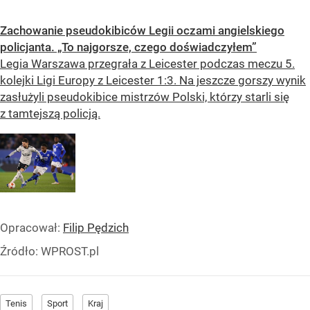
Zachowanie pseudokibiców Legii oczami angielskiego
policjanta. „To najgorsze, czego doświadczyłem”
Legia Warszawa przegrała z Leicester podczas meczu 5.
kolejki Ligi Europy z Leicester 1:3. Na jeszcze gorszy wynik
zasłużyli pseudokibice mistrzów Polski, którzy starli się
z tamtejszą policją.
Opracował:
Filip Pędzich
Źródło:
WPROST.pl
Tenis
Sport
Kraj