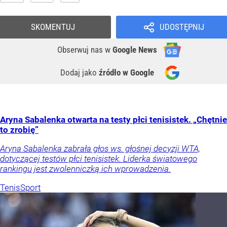
SKOMENTUJ
UDOSTĘPNIJ
Obserwuj nas
w
Google News
Dodaj jako
źródło w Google
Aryna Sabalenka otwarta na testy płci tenisistek. „Chętnie
to zrobię”
Aryna Sabalenka zabrała głos ws. głośnej decyzji WTA,
dotyczącej testów płci tenisistek. Liderka światowego
rankingu jest zwolenniczką ich wprowadzenia.
Tenis
Sport