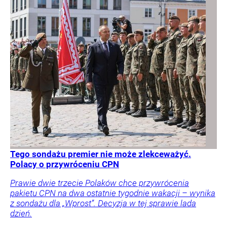
Tego sondażu premier nie może zlekceważyć.
Polacy o przywróceniu CPN
Prawie dwie trzecie Polaków chce przywrócenia
pakietu CPN na dwa ostatnie tygodnie wakacji – wynika
z sondażu dla „Wprost”. Decyzja w tej sprawie lada
dzień.