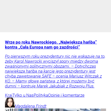
Wrze po roku Nawrockiego. „Największa hańba”
kontra „Cała Europa nam go zazdrości”
Po pierwszym roku prezydentury nic nie wskazuje na to,
żeby Karol Nawrocki wyciszył spory między dwoma
zwaśnionymi politycznymi obozami. – Dotychczas
największą hańbą na karcie jego prezydentury jest
chyba zawetowanie SAFE – ocenia Mariusz Witczak z
KO. – Mamy głowę państwa, z której możemy być
dumni – kontruje Marek Jakubiak z Rozwoju Plus.
Kraj
Tylko u Nas
Polityka
Opinie i komentarze
Magdalena
Frindt