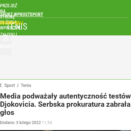
PRZEJDŹ
NA
SPORT WPROST
STRONĘ
GŁÓWNĄ
UBSKRYBUJ
TENIS
WPROST.PL
ZALOGUJ
MENU
Sport
/
Tenis
Media podważały autentyczność testów
Djokovicia. Serbska prokuratura zabrała
głos
Dodano:
3
lutego
2022
11:54