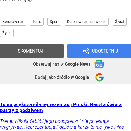
Koronawirus
Tenis
Sport
Koronawirus na świecie
Świat
Życie
SKOMENTUJ
UDOSTĘPNIJ
Obserwuj nas
w
Google News
Dodaj jako
źródło w Google
To największa siła reprezentacji Polski. Reszta świata
patrzy z podziwem
Trener Nikola Grbić i jego podopieczni nie przestają
wygrywać. Reprezentacja Polski siatkarzy to nie tylko kilka