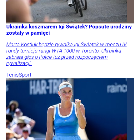
Ukrainka koszmarem Igi Świątek? Popsute urodziny
zostały w pamięci
Marta Kostiuk będzie rywalką Igi Świątek w meczu IV
rundy turnieju rangi WTA 1000 w Toronto. Ukrainka
zabrała głos o Polce tuż przed rozpoczęciem
rywalizacji.
Tenis
Sport