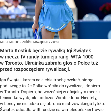
Marta Kostiuk
/ Źródło:
Newspix.pl
/
Zuma
Marta Kostiuk będzie rywalką Igi Świątek
w meczu IV rundy turnieju rangi WTA 1000
w Toronto. Ukrainka zabrała głos o Polce tuż
przed rozpoczęciem rywalizacji.
Iga Świątek kazała na siebie trochę czekać, biorąc
pod uwagę to, że Polka wróciła do rywalizacji dopiero
w Toronto. Dopiero, bo wcześniej w oficjalnym meczu
tenisistka wystąpiła podczas Wimbledonu. Niestety,
w Londynie nie udało się obronić mistrzowskiego tytułu.
Świątek odpadła w III rundzie na wimbledońskiej trawie.