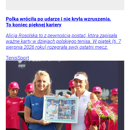
Polka wróciła po udarze i nie kryła wzruszenia.
To koniec pięknej kariery
Alicja Rosolska to z pewnością postać, która zapisała
ważne karty w dziejach polskiego tenisa. W piątek (tj. 7
sierpnia 2026 roku) rozegrała swój ostatni mecz.
Tenis
Sport