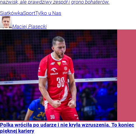
nazwisk, ale prawdziwy zespół i grono bohaterów.
Siatkówka
Sport
Tylko u Nas
Maciej
Piasecki
Polka wróciła po udarze i nie kryła wzruszenia. To koniec
pięknej kariery