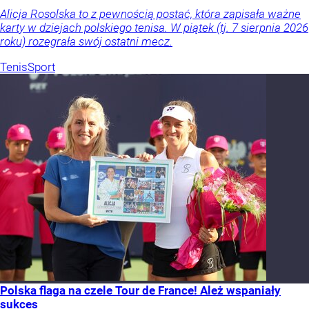
Alicja Rosolska to z pewnością postać, która zapisała ważne
karty w dziejach polskiego tenisa. W piątek (tj. 7 sierpnia 2026
roku) rozegrała swój ostatni mecz.
Tenis
Sport
Polska flaga na czele Tour de France! Ależ wspaniały
sukces