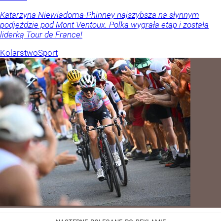
Katarzyna Niewiadoma-Phinney najszybsza na słynnym
podjeździe pod Mont Ventoux. Polka wygrała etap i została
liderką Tour de France!
Kolarstwo
Sport