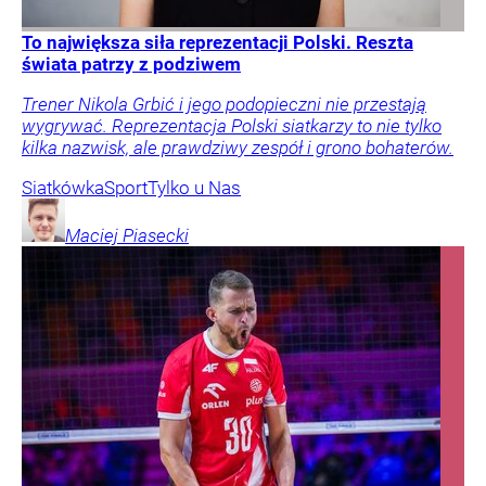
To największa siła reprezentacji Polski. Reszta
świata patrzy z podziwem
Trener Nikola Grbić i jego podopieczni nie przestają
wygrywać. Reprezentacja Polski siatkarzy to nie tylko
kilka nazwisk, ale prawdziwy zespół i grono bohaterów.
Siatkówka
Sport
Tylko u Nas
Maciej
Piasecki