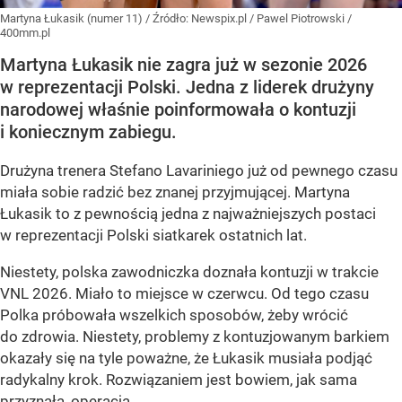
Martyna Łukasik (numer 11)
/ Źródło:
Newspix.pl
/
Pawel Piotrowski /
400mm.pl
Martyna Łukasik nie zagra już w sezonie 2026
w reprezentacji Polski. Jedna z liderek drużyny
narodowej właśnie poinformowała o kontuzji
i koniecznym zabiegu.
Drużyna trenera Stefano Lavariniego już od pewnego czasu
miała sobie radzić bez znanej przyjmującej. Martyna
Łukasik to z pewnością jedna z najważniejszych postaci
w reprezentacji Polski siatkarek ostatnich lat.
Niestety, polska zawodniczka doznała kontuzji w trakcie
VNL 2026. Miało to miejsce w czerwcu. Od tego czasu
Polka próbowała wszelkich sposobów, żeby wrócić
do zdrowia. Niestety, problemy z kontuzjowanym barkiem
okazały się na tyle poważne, że Łukasik musiała podjąć
radykalny krok. Rozwiązaniem jest bowiem, jak sama
przyznała, operacja.