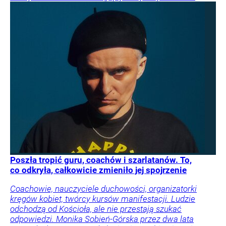
Poszła tropić guru, coachów i szarlatanów. To,
co odkryła, całkowicie zmieniło jej spojrzenie
Coachowie, nauczyciele duchowości, organizatorki
kręgów kobiet, twórcy kursów manifestacji. Ludzie
odchodzą od Kościoła, ale nie przestają szukać
odpowiedzi. Monika Sobień-Górska przez dwa lata