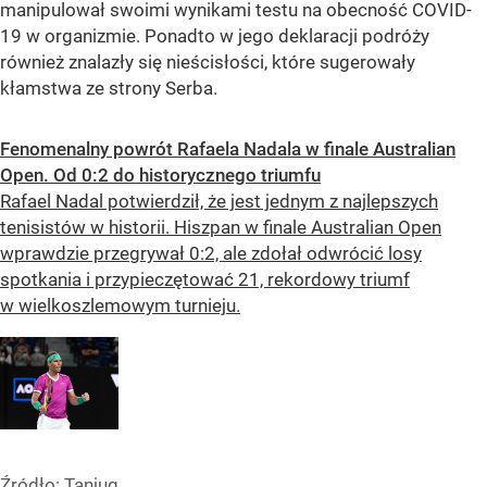
manipulował swoimi wynikami testu na obecność COVID-
19 w organizmie. Ponadto w jego deklaracji podróży
również znalazły się nieścisłości, które sugerowały
kłamstwa ze strony Serba.
Fenomenalny powrót Rafaela Nadala w finale Australian
Open. Od 0:2 do historycznego triumfu
Rafael Nadal potwierdził, że jest jednym z najlepszych
tenisistów w historii. Hiszpan w finale Australian Open
wprawdzie przegrywał 0:2, ale zdołał odwrócić losy
spotkania i przypieczętować 21, rekordowy triumf
w wielkoszlemowym turnieju.
Źródło:
Tanjug