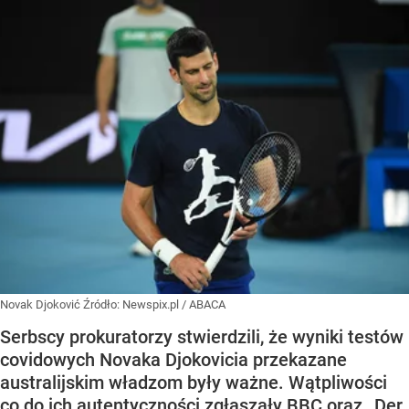
Novak Djoković
Źródło:
Newspix.pl
/
ABACA
Serbscy prokuratorzy stwierdzili, że wyniki testów
covidowych Novaka Djokovicia przekazane
australijskim władzom były ważne. Wątpliwości
co do ich autentyczności zgłaszały BBC oraz „Der