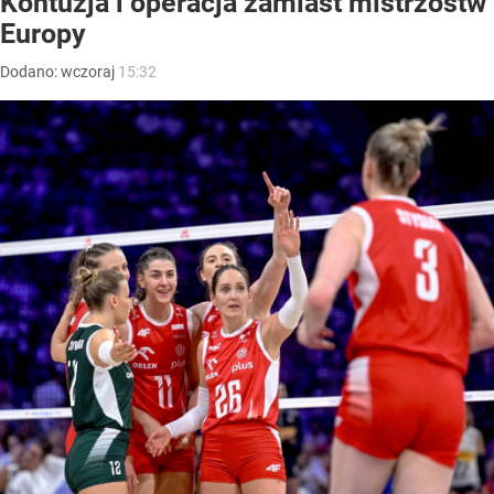
Kontuzja i operacja zamiast mistrzostw
Europy
Dodano:
wczoraj
15:32