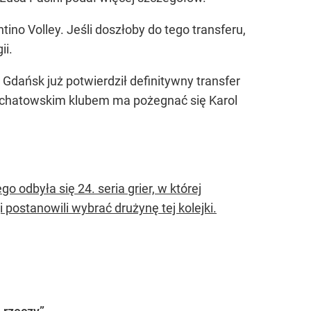
ino Volley. Jeśli doszłoby do tego transferu,
ii.
Gdańsk już potwierdził definitywny transfer
ełchatowskim klubem ma pożegnać się Karol
o odbyła się 24. seria grier, w której
 postanowili wybrać drużynę tej kolejki.