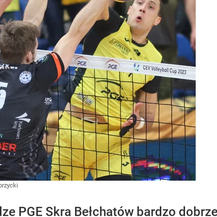
brzycki
ze PGE Skra Bełchatów bardzo dobrze 