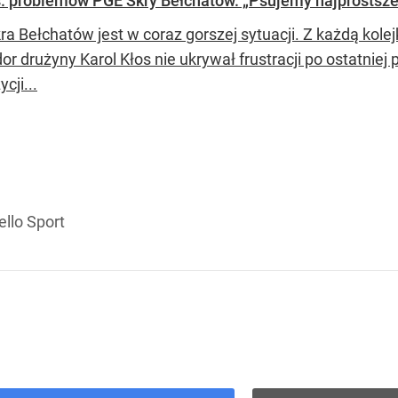
ws. problemów PGE Skry Bełchatów. „Psujemy najprostsze
a Bełchatów jest w coraz gorszej sytuacji. Z każdą kolej
r drużyny Karol Kłos nie ukrywał frustracji po ostatniej 
cji...
ello Sport