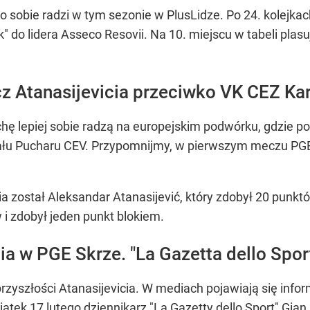
 sobie radzi w tym sezonie w PlusLidze. Po 24. kolejka
k" do lidera Asseco Resovii. Na 10. miejscu w tabeli plasu
z Atanasijevicia przeciwko VK CEZ Ka
chę lepiej sobie radzą na europejskim podwórku, gdzie p
ału Pucharu CEV. Przypomnijmy, w pierwszym meczu PGE S
został Aleksandar Atanasijević, który zdobył 20 punkt
i zdobył jeden punkt blokiem.
ia w PGE Skrze. "La Gazetta dello Spor
przyszłości Atanasijevicia. W mediach pojawiają się info
ątek 17 lutego dziennikarz "La Gazetty dello Sport" Gian