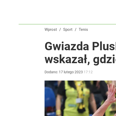
Wprost
/
Sport
/
Tenis
Gwiazda PlusL
wskazał, gdzi
Dodano:
17
lutego
2023
17:12