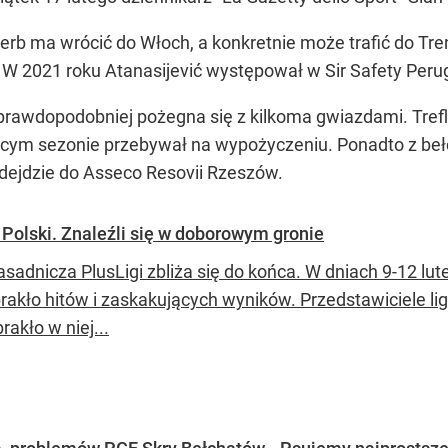
b ma wrócić do Włoch, a konkretnie może trafić do Trent
 W 2021 roku Atanasijević występował w Sir Safety Perug
rawdopodobniej pożegna się z kilkoma gwiazdami. Trefl 
żącym sezonie przebywał na wypożyczeniu. Ponadto z b
odejdzie do Asseco Resovii Rzeszów.
Polski. Znaleźli się w doborowym gronie
sadnicza PlusLigi zbliża się do końca. W dniach 9-12 luteg
rakło hitów i zaskakujących wyników. Przedstawiciele ligi
rakło w niej...