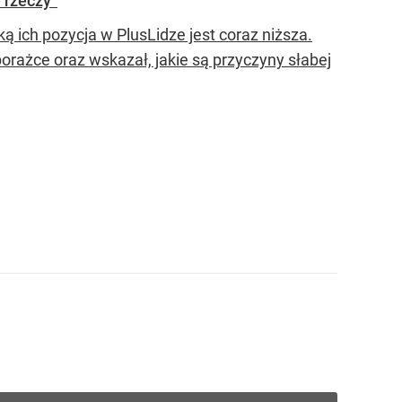
 rzeczy”
ką ich pozycja w PlusLidze jest coraz niższa.
porażce oraz wskazał, jakie są przyczyny słabej