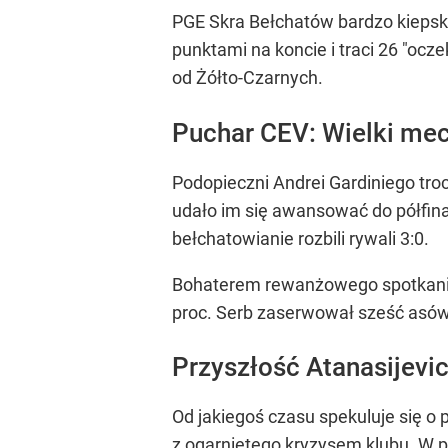
PGE Skra Bełchatów bardzo kiepsko
punktami na koncie i traci 26 "ocze
od Żółto-Czarnych.
Puchar CEV: Wielki mec
Podopieczni Andrei Gardiniego tro
udało im się awansować do półfin
bełchatowianie rozbili rywali 3:0.
Bohaterem rewanżowego spotkania 
proc. Serb zaserwował sześć asów 
Przyszłość Atanasijevic
Od jakiegoś czasu spekuluje się o 
z ogarniętego kryzysem klubu. W pi