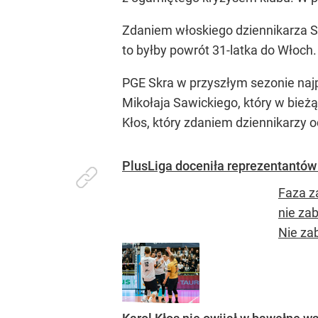
Zdaniem włoskiego dziennikarza Ser
to byłby powrót 31-latka do Włoch.
PGE Skra w przyszłym sezonie najp
Mikołaja Sawickiego, który w bie
Kłos, który zdaniem dziennikarzy 
PlusLiga doceniła reprezentantów 
Faza za
nie zab
Nie zab