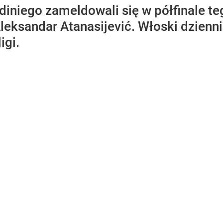
iniego zameldowali się w półfinale te
Aleksandar Atanasijević. Włoski dzienn
igi.