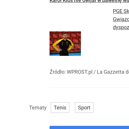
Karol Kłos nie owijał w bawełnę 
PGE Skr
Gwiazdo
dyspozy
Źródło:
WPROST.pl
/
La Gazzetta d
Tenis
Sport