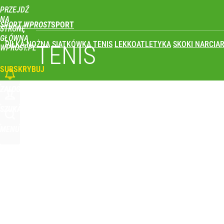
PRZEJDŹ
Udostępnij
0
Skomentuj
NA
SPORT WPROST
STRONĘ
GŁÓWNĄ
PIŁKA NOŻNA
SIATKÓWKA
TENIS
LEKKOATLETYKA
SKOKI NARCIAR
TENIS
WPROST.PL
SUBSKRYBUJ
ZALOGUJ
SZUKAJ
MENU