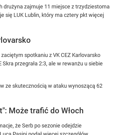
ch drużyna zajmuje 11 miejsce z trzydziestoma
je się LUK Lublin, który ma cztery pkt więcej
rlovarsko
o zaciętym spotkaniu z VK CEZ Karlovarsko
kra przegrała 2:3, ale w rewanżu u siebie
ów ze skutecznością w ataku wynoszącą 62
t": Może trafić do Włoch
rmacje, że Serb po sezonie odejdzie
 Luca Pasini podał więcej szczegółów.