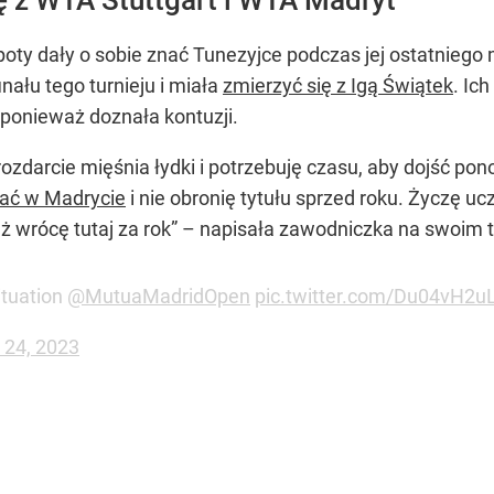
poty dały o sobie znać Tunezyjce podczas jej ostatniego
nału tego turnieju i miała
zmierzyć się z Igą Świątek
. Ic
ponieważ doznała kontuzji.
zdarcie mięśnia łydki i potrzebuję czasu, aby dojść po
ać w Madrycie
i nie obronię tytułu sprzed roku. Życzę u
ż wrócę tutaj za rok” – napisała zawodniczka na swoim t
ituation
@MutuaMadridOpen
pic.twitter.com/Du04vH2u
l 24, 2023