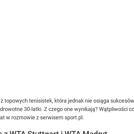
 z topowych tenisistek, która jednak nie osiąga sukcesó
 zdrowotne 30-latki. Z czego one wynikają? Wątpliwości 
mat w rozmowie z serwisem sport.pl.
ę z WTA Stuttgart i WTA Madryt