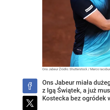
Ons Jabeur
Źródło:
Shutterstock
/
Marco Iacobu
Ons Jabeur miała duże
z Igą Świątek, a już mu
Kostecka bez ogródek w