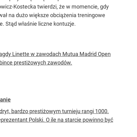
wicz-Kostecka twierdzi, że w momencie, gdy
ował na dużo większe obciążenia treningowe
. Stąd właśnie liczne kontuzje.
Magdy Linette w zawodach Mutua Madrid Open
abince prestiżowych zawodów.
wanie
yt, bardzo prestiżowym turnieju rangi 1000.
rezentant Polski. O ile na starcie powinno być