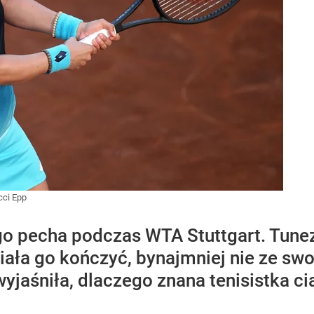
cci Epp
go pecha podczas WTA Stuttgart. Tune
siała go kończyć, bynajmniej nie ze sw
yjaśniła, dlaczego znana tenisistka c