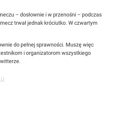
 meczu – dosłownie i w przenośni – podczas
h mecz trwał jednak króciutko. W czwartym
nownie do pełnej sprawności. Muszę więc
czestnikom i organizatorom wszystkiego
witterze.
LU