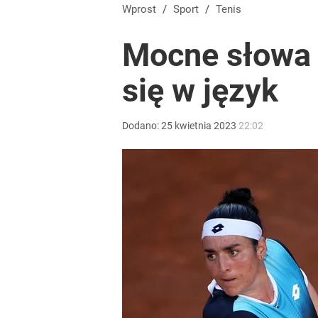
Wprost
/
Sport
/
Tenis
Mocne słowa P
się w język
Dodano:
25
kwietnia
2023
22:02