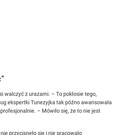
ć”
i walczyć z urazami. – To pokłosie tego,
edług ekspertki Tunezyjka tak późno awansowała
rofesjonalnie. – Mówiło się, że to nie jest
ie przycisnęło się i nie pracowało