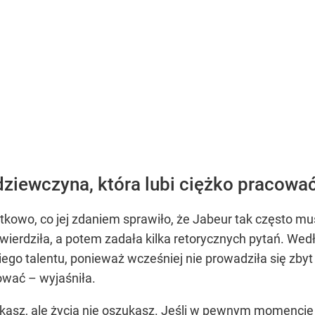
 dziewczyna, która lubi ciężko pracowa
kowo, co jej zdaniem sprawiło, że Jabeur tak często mus
twierdziła, a potem zadała kilka retorycznych pytań. W
ego talentu, ponieważ wcześniej nie prowadziła się zbyt p
ować – wyjaśniła.
asz, ale życia nie oszukasz. Jeśli w pewnym momencie n