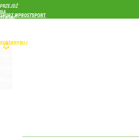
PRZEJDŹ
Udostępnij
0
Skomentuj
NA
SPORT WPROST
STRONĘ
GŁÓWNĄ
PIŁKA NOŻNA
SIATKÓWKA
TENIS
LEKKOATLETYKA
SKOKI NARCIAR
WPROST.PL
SUBSKRYBUJ
ZALOGUJ
SZUKAJ
MENU