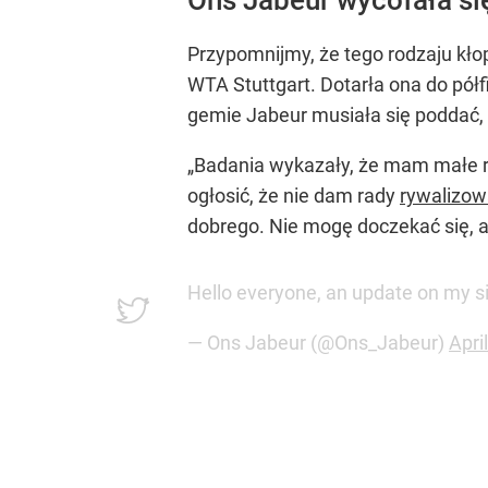
Przypomnijmy, że tego rodzaju kło
WTA Stuttgart. Dotarła ona do półfi
gemie Jabeur musiała się poddać, 
„Badania wykazały, że mam małe ro
ogłosić, że nie dam rady
rywalizow
dobrego. Nie mogę doczekać się, a
Hello everyone, an update on my s
— Ons Jabeur (@Ons_Jabeur)
Apri