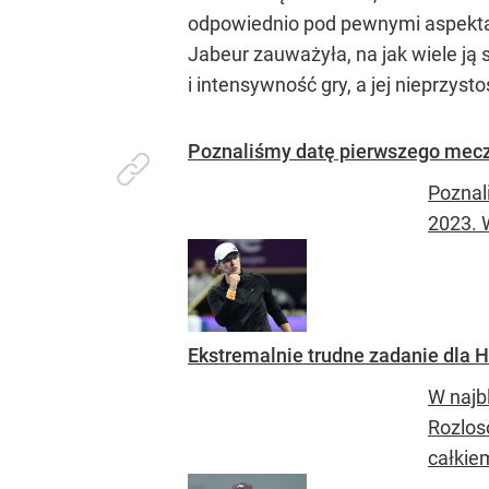
odpowiednio pod pewnymi aspektam
Jabeur zauważyła, na jak wiele ją
i intensywność gry, a jej nieprzys
Poznaliśmy datę pierwszego meczu
Poznal
2023. 
Ekstremalnie trudne zadanie dla 
W najb
Rozlos
całkiem