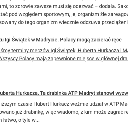
i, to zdrowie zawsze musi się odezwać – dodała. Sako
 stać pod względem sportowym, jej organizm źle zareag
tosowany do tego organizm wiecznie odczuwa przeciążenie
 Igi Świątek w Madrycie. Polacy mogą zacierać ręce
iśmy terminy meczów Igi Świątek, Huberta Hurkacza i 
Wszyscy Polacy mają zapewnione miejsce w głównej dr
Huberta Hurkacza. Ta drabinka ATP Madryt stanowi wyz
liższym czasie Hubert Hurkacz weźmie udział w ATP Madr
owano już drabinkę, więc wiadomo, z kim może zagrać rep
 łatwo, o tyle w...