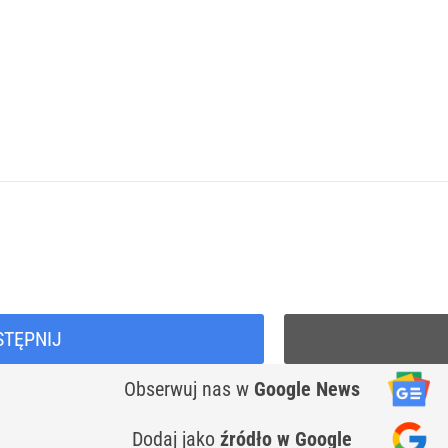
STĘPNIJ
Obserwuj nas
w
Google News
Dodaj jako
źródło w Google