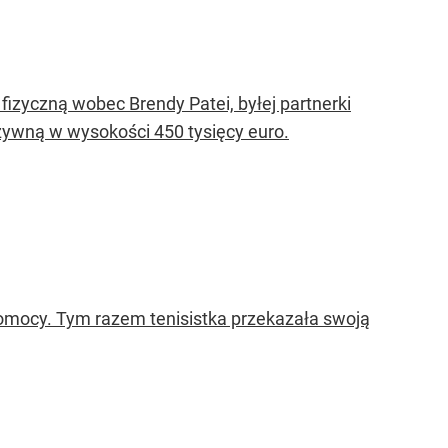
izyczną wobec Brendy Patei, byłej partnerki
rzywną w wysokości 450 tysięcy euro.
Pomocy. Tym razem tenisistka przekazała swoją