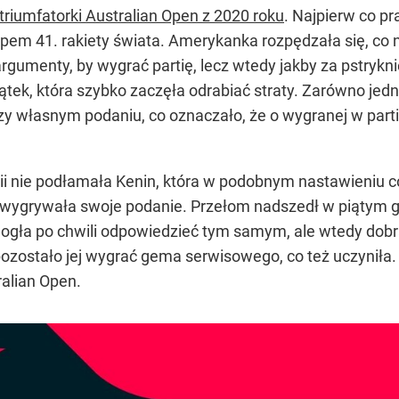
 triumfatorki Australian Open z 2020 roku
. Najpierw co 
łupem 41. rakiety świata. Amerykanka rozpędzała się, co
gumenty, by wygrać partię, lecz wtedy jakby za pstrykni
tek, która szybko zaczęła odrabiać straty. Zarówno jedn
zy własnym podaniu, co oznaczało, że o wygranej w parti
i nie podłamała Kenin, która w podobnym nastawieniu co
ygrywała swoje podanie. Przełom nadszedł w piątym ge
mogła po chwili odpowiedzieć tym samym, ale wtedy dobrą
pozostało jej wygrać gema serwisowego, co też uczyniła
ralian Open.