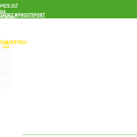
PRZEJDŹ
Udostępnij
0
Skomentuj
NA
SPORT WPROST
STRONĘ
GŁÓWNĄ
PIŁKA NOŻNA
SIATKÓWKA
TENIS
LEKKOATLETYKA
SKOKI NARCIAR
WPROST.PL
SUBSKRYBUJ
ZALOGUJ
SZUKAJ
MENU