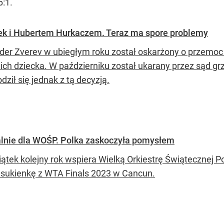
6:1.
tek i Hubertem Hurkaczem. Teraz ma spore problemy
der Zverev w ubiegłym roku został oskarżony o przemoc f
i ich dziecka. W październiku został ukarany przez sąd g
dził się jednak z tą decyzją.
jalnie dla WOŚP. Polka zaskoczyła pomysłem
iątek kolejny rok wspiera Wielką Orkiestrę Świątecznej 
 sukienkę z WTA Finals 2023 w Cancun.