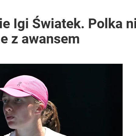
 Igi Światek. Polka n
le z awansem