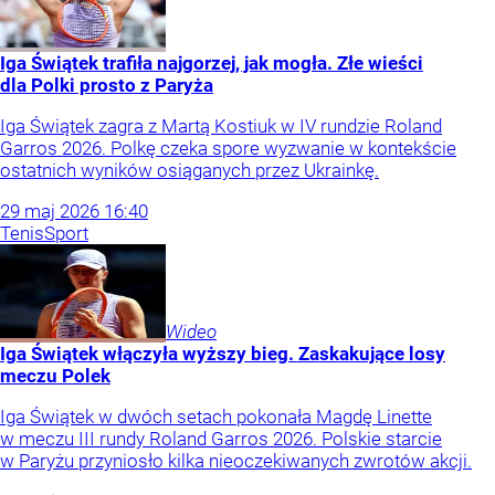
Iga Świątek trafiła najgorzej, jak mogła. Złe wieści
dla Polki prosto z Paryża
Iga Świątek zagra z Martą Kostiuk w IV rundzie Roland
Garros 2026. Polkę czeka spore wyzwanie w kontekście
ostatnich wyników osiąganych przez Ukrainkę.
29
maj
2026
16:40
Tenis
Sport
Wideo
Iga Świątek włączyła wyższy bieg. Zaskakujące losy
meczu Polek
Iga Świątek w dwóch setach pokonała Magdę Linette
w meczu III rundy Roland Garros 2026. Polskie starcie
w Paryżu przyniosło kilka nieoczekiwanych zwrotów akcji.