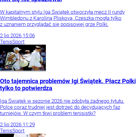
W kapitalnym stylu Iga Świątek otworzyła mecz II rundy
Wimbledonu z Karoliną Pliskovą. Czeszka mogła tylko
z uznaniem przyglądać się popisowej grze Polki.
2
lip
2026
15:06
Tenis
Sport
Oto tajemnica problemów Igi Świątek. Płacz Polki
tylko to potwierdza
Iga Świątek w sezonie 2026 nie zdobyła żadnego tytułu.
Polce coraz trudniej jest dotrzeć do decydujących faz
turniejów. W czym tkwi problem tenisistki?
2
lip
2026
11:29
Tenis
Sport