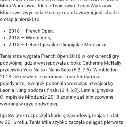
Mera Warszawa i Klubie Tenisowym Legia Warszawa.
Kluczowe, zwycięskie turnieje sportowczyni, jeśli chodzi
o etap juniorski, to:
2018 — French Open,
2018 — Wimbledon,
2018 — Letnie Igrzyska Olimpijskie Młodzieży.
Tenisistka wygrała French Open 2018 w konkurencji gry
podwójnej, gdzie występowała u boku Catherine McNally
przeciwko Yūki Naitō i Naho Satō (6:2, 7:5). Wimbledon
2018 zakończył się natomiast triumfem w grze
pojedynczej. Świątek pokonała wówczas Szwajcarkę
Leonie Küng podczas finału (6:4, 6:2). Letnie Igrzyska
Olimpijskie Młodzieży 2018 zostały zaś sfiniszowane
wygraną w grze podwójnej.
Iga Świątek rozpoczęła karierę zawodową, mając 15 lat,
w 2016 roku. Tenisistka szybko zaczęła osiągać pierwsze