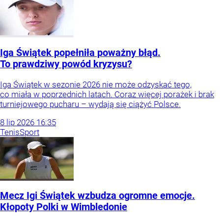
Iga Świątek popełniła poważny błąd.
To prawdziwy powód kryzysu?
Iga Świątek w sezonie 2026 nie może odzyskać tego,
co miała w poprzednich latach. Coraz więcej porażek i brak
turniejowego pucharu – wydają się ciążyć Polsce.
8
lip
2026
16:35
Tenis
Sport
Mecz Igi Świątek wzbudza ogromne emocje.
Kłopoty Polki w Wimbledonie