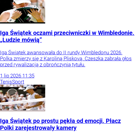
Iga Świątek oczami przeciwniczki w Wimbledonie.
„Ludzie mówią”
Iga Świątek awansowała do II rundy Wimbledonu 2026.
Polka zmierzy się z Karoliną Pliskovą. Czeszka zabrała głos
przed rywalizacją z obrończynią tytułu.
1
lip
2026
11:35
Tenis
Sport
Iga Świątek po prostu pękła od emocji. Płacz
Polki zarejestrowały kamery