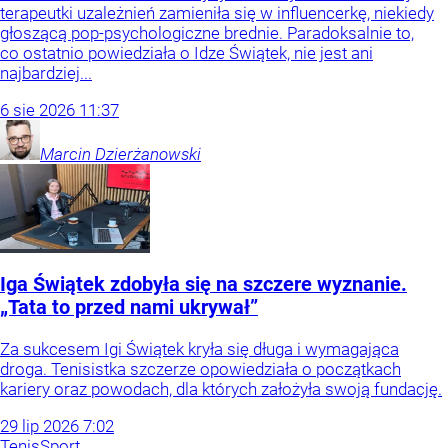
terapeutki uzależnień zamieniła się w influencerkę, niekiedy
głoszącą pop-psychologiczne brednie. Paradoksalnie to,
co ostatnio powiedziała o Idze Świątek, nie jest ani
najbardziej...
6
sie
2026
11:37
Marcin
Dzierżanowski
Iga Świątek zdobyła się na szczere wyznanie.
„Tata to przed nami ukrywał”
Za sukcesem Igi Świątek kryła się długa i wymagająca
droga. Tenisistka szczerze opowiedziała o początkach
kariery oraz powodach, dla których założyła swoją fundację.
29
lip
2026
7:02
Tenis
Sport