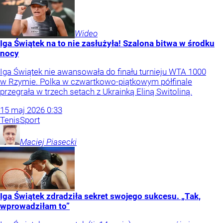
Wideo
Iga Świątek na to nie zasłużyła! Szalona bitwa w środku
nocy
Iga Świątek nie awansowała do finału turnieju WTA 1000
w Rzymie. Polka w czwartkowo-piątkowym półfinale
przegrała w trzech setach z Ukrainką Eliną Switoliną.
15
maj
2026
0:33
Tenis
Sport
Maciej
Piasecki
Iga Świątek zdradziła sekret swojego sukcesu. „Tak,
wprowadziłam to”