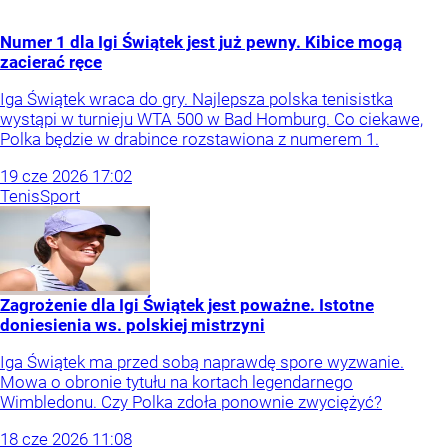
Numer 1 dla Igi Świątek jest już pewny. Kibice mogą
zacierać ręce
Iga Świątek wraca do gry. Najlepsza polska tenisistka
wystąpi w turnieju WTA 500 w Bad Homburg. Co ciekawe,
Polka będzie w drabince rozstawiona z numerem 1.
19
cze
2026
17:02
Tenis
Sport
Zagrożenie dla Igi Świątek jest poważne. Istotne
doniesienia ws. polskiej mistrzyni
Iga Świątek ma przed sobą naprawdę spore wyzwanie.
Mowa o obronie tytułu na kortach legendarnego
Wimbledonu. Czy Polka zdoła ponownie zwyciężyć?
18
cze
2026
11:08