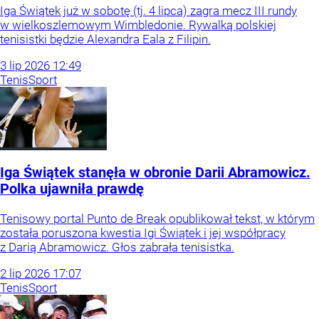
Iga Świątek już w sobotę (tj. 4 lipca) zagra mecz III rundy
w wielkoszlemowym Wimbledonie. Rywalką polskiej
tenisistki będzie Alexandra Eala z Filipin.
3
lip
2026
12:49
Tenis
Sport
Iga Świątek stanęła w obronie Darii Abramowicz.
Polka ujawniła prawdę
Tenisowy portal Punto de Break opublikował tekst, w którym
została poruszona kwestia Igi Świątek i jej współpracy
z Darią Abramowicz. Głos zabrała tenisistka.
2
lip
2026
17:07
Tenis
Sport