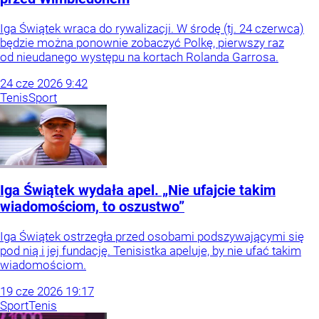
Iga Świątek wraca do rywalizacji. W środę (tj. 24 czerwca)
będzie można ponownie zobaczyć Polkę, pierwszy raz
od nieudanego występu na kortach Rolanda Garrosa.
24
cze
2026
9:42
Tenis
Sport
Iga Świątek wydała apel. „Nie ufajcie takim
wiadomościom, to oszustwo”
Iga Świątek ostrzegła przed osobami podszywającymi się
pod nią i jej fundację. Tenisistka apeluje, by nie ufać takim
wiadomościom.
19
cze
2026
19:17
Sport
Tenis