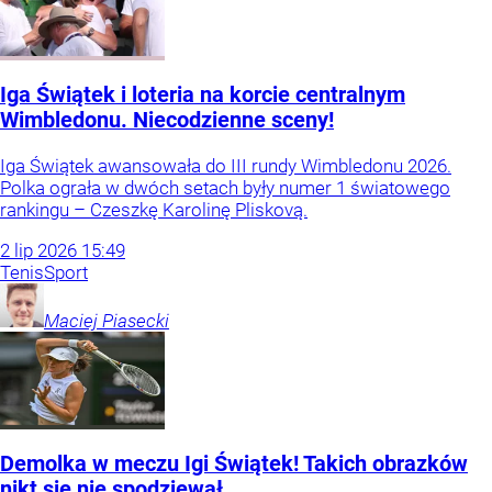
Iga Świątek i loteria na korcie centralnym
Wimbledonu. Niecodzienne sceny!
Iga Świątek awansowała do III rundy Wimbledonu 2026.
Polka ograła w dwóch setach były numer 1 światowego
rankingu – Czeszkę Karolinę Pliskovą.
2
lip
2026
15:49
Tenis
Sport
Maciej
Piasecki
Demolka w meczu Igi Świątek! Takich obrazków
nikt się nie spodziewał