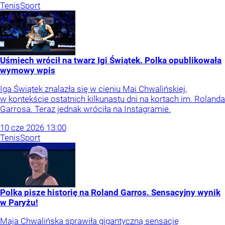
Tenis
Sport
Uśmiech wrócił na twarz Igi Świątek. Polka opublikowała
wymowy wpis
Iga Świątek znalazła się w cieniu Mai Chwalińskiej,
w kontekście ostatnich kilkunastu dni na kortach im. Rolanda
Garrosa. Teraz jednak wróciła na Instagramie.
10
cze
2026
13:00
Tenis
Sport
Polka pisze historię na Roland Garros. Sensacyjny wynik
w Paryżu!
Maja Chwalińska sprawiła gigantyczną sensację