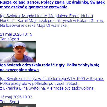
Rusza Roland Garros. Polacy znają już drabinkę, Świątek
może czekać gigantyczne wyzwanie
Iga Świątek, Magda Linette, Magdalena Fręch, Hubert
Hurkacz i Kamil Majchrzak poznali rywali w Roland Garros.
Na losowanie czeka Maja Chwalińska.
21
maj
2026
18:15
Tenis
Sport
Iga Świątek odzyskała radość z gry. Polka zdobyła się
na szczególne słowa
Iga Świątek nie zagra w finale turnieju WTA 1000 w Rzymie.
Polka przegrała w półfinale, po trzech setach,
z Ukrainką Eliną Switoliną. Ale może być zadowolona.
15
maj
2026
10:02
Tenis
Sport