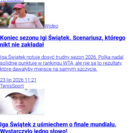
Wideo
Koniec sezonu Igi Świątek. Scenariusz, którego
nikt nie zakładał
Iga Świątek notuje dosyć trudny sezon 2026. Polka nadal
solidnie punktuje w rankingu WTA, ale nie są to rezultaty,
które dawałyby miejsce na samym szczycie.
23
lip
2026
11:21
Tenis
Sport
Iga Świątek z uśmiechem o finale mundialu.
Wystarczyło jedno słowo!