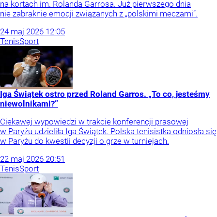
na kortach im. Rolanda Garrosa. Już pierwszego dnia
nie zabraknie emocji związanych z „polskimi meczami”.
24
maj
2026
12:05
Tenis
Sport
Iga Świątek ostro przed Roland Garros. „To co, jesteśmy
niewolnikami?”
Ciekawej wypowiedzi w trakcie konferencji prasowej
w Paryżu udzieliła Iga Świątek. Polska tenisistka odniosła się
w Paryżu do kwestii decyzji o grze w turniejach.
22
maj
2026
20:51
Tenis
Sport