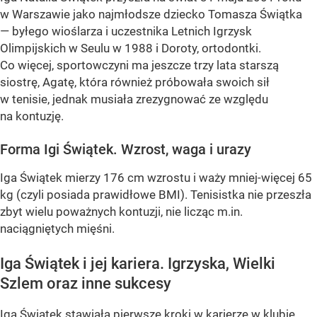
w Warszawie jako najmłodsze dziecko Tomasza Świątka
— byłego wioślarza i uczestnika Letnich Igrzysk
Olimpijskich w Seulu w 1988 i Doroty, ortodontki.
Co więcej, sportowczyni ma jeszcze trzy lata starszą
siostrę, Agatę, która również próbowała swoich sił
w tenisie, jednak musiała zrezygnować ze względu
na kontuzję.
Forma Igi Świątek. Wzrost, waga i urazy
Iga Świątek mierzy 176 cm wzrostu i waży mniej-więcej 65
kg (czyli posiada prawidłowe BMI). Tenisistka nie przeszła
zbyt wielu poważnych kontuzji, nie licząc m.in.
naciągniętych mięśni.
Iga Świątek i jej kariera. Igrzyska, Wielki
Szlem oraz inne sukcesy
Iga Świątek stawiała pierwsze kroki w karierze w klubie