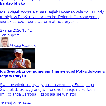
bardzo blisko
Iga Świątek wygrała z Sarą Bejlek i awansowała do III rundy
turnieju w Paryżu. Na kortach im. Rolanda Garrosa panują
jednak bardzo trudne warunki atmosferyczne.
27
maj
2026
13:42
Tenis
Sport
Maciej
Piasecki
Iga Świątek znów numerem 1 na świecie! Polka dokonała
tego w Paryżu
Świetne wieści napłynęły prosto ze stolicy Francji. Iga
Świątek dzięki wygranej w I rundzie turnieju na kortach
im. Rolanda Garrosa – zapisała się w historii.
26
maj
2026
14:42