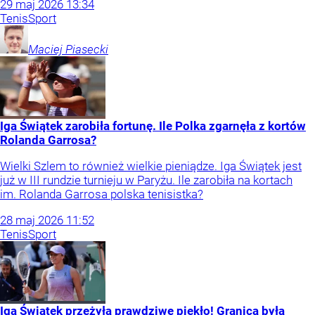
29
maj
2026
13:34
Tenis
Sport
Maciej
Piasecki
Iga Świątek zarobiła fortunę. Ile Polka zgarnęła z kortów
Rolanda Garrosa?
Wielki Szlem to również wielkie pieniądze. Iga Świątek jest
już w III rundzie turnieju w Paryżu. Ile zarobiła na kortach
im. Rolanda Garrosa polska tenisistka?
28
maj
2026
11:52
Tenis
Sport
Iga Świątek przeżyła prawdziwe piekło! Granica była