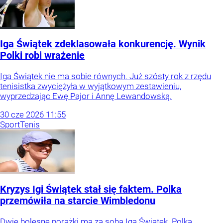
Iga Świątek zdeklasowała konkurencję. Wynik
Polki robi wrażenie
Iga Świątek nie ma sobie równych. Już szósty rok z rzędu
tenisistka zwyciężyła w wyjątkowym zestawieniu,
wyprzedzając Ewę Pajor i Annę Lewandowską.
30
cze
2026
11:55
Sport
Tenis
Kryzys Igi Świątek stał się faktem. Polka
przemówiła na starcie Wimbledonu
Dwie bolesne porażki ma za sobą Iga Świątek. Polka