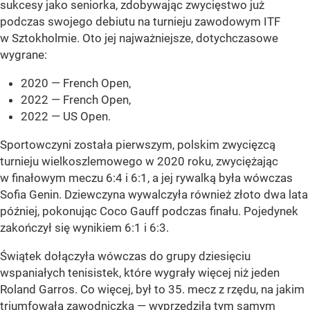
sukcesy jako seniorka, zdobywając zwycięstwo już
podczas swojego debiutu na turnieju zawodowym ITF
w Sztokholmie. Oto jej najważniejsze, dotychczasowe
wygrane:
2020 — French Open,
2022 — French Open,
2022 — US Open.
Sportowczyni została pierwszym, polskim zwycięzcą
turnieju wielkoszlemowego w 2020 roku, zwyciężając
w finałowym meczu 6:4 i 6:1, a jej rywalką była wówczas
Sofia Genin. Dziewczyna wywalczyła również złoto dwa lata
później, pokonując Coco Gauff podczas finału. Pojedynek
zakończył się wynikiem 6:1 i 6:3.
Świątek dołączyła wówczas do grupy dziesięciu
wspaniałych tenisistek, które wygrały więcej niż jeden
Roland Garros. Co więcej, był to 35. mecz z rzędu, na jakim
triumfowała zawodniczka — wyprzedziła tym samym