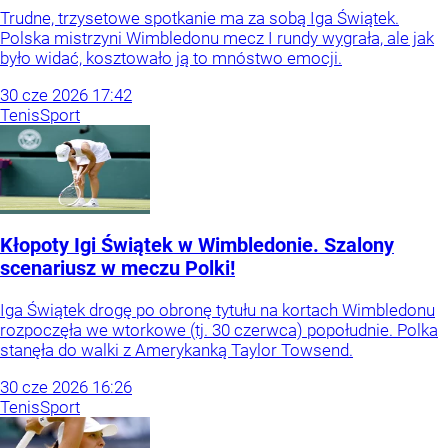
Trudne, trzysetowe spotkanie ma za sobą Iga Świątek.
Polska mistrzyni Wimbledonu mecz I rundy wygrała, ale jak
było widać, kosztowało ją to mnóstwo emocji.
30
cze
2026
17:42
Tenis
Sport
Kłopoty Igi Świątek w Wimbledonie. Szalony
scenariusz w meczu Polki!
Iga Świątek drogę po obronę tytułu na kortach Wimbledonu
rozpoczęła we wtorkowe (tj. 30 czerwca) popołudnie. Polka
stanęła do walki z Amerykanką Taylor Towsend.
30
cze
2026
16:26
Tenis
Sport