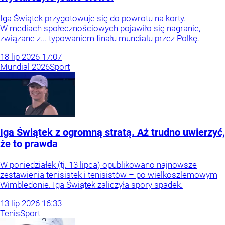
Iga Świątek przygotowuje się do powrotu na korty.
W mediach społecznościowych pojawiło się nagranie,
związane z... typowaniem finału mundialu przez Polkę.
18
lip
2026
17:07
Mundial 2026
Sport
Iga Świątek z ogromną stratą. Aż trudno uwierzyć,
że to prawda
W poniedziałek (tj. 13 lipca) opublikowano najnowsze
zestawienia tenisistek i tenisistów – po wielkoszlemowym
Wimbledonie. Iga Świątek zaliczyła spory spadek.
13
lip
2026
16:33
Tenis
Sport