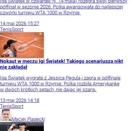
Iga Świątek w czwartek (tj. 14 maja) rozegra swój pierwszy
półfinał w sezonie 2026. Polka awansowała do najlepszej
czwórki turnieju WTA 1000 w Rzymie.
14
maj
2026
15:27
Tenis
Sport
Nokaut w meczu Igi Świątek! Takiego scenariusza nikt
nie zakładał
Iga Świątek wygrała z Jessicą Pegulą i zagra w półfinale
turnieju WTA 1000 w Rzymie. Polka rozbiła Amerykankę
w dwóch krótkich setach, nie dając jej szans.
13
maj
2026
14:18
Tenis
Sport
Maciej
Piasecki