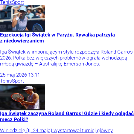
Tenis
Sport
Egzekucja Igi Świątek w Paryżu. Rywalka patrzyła
z niedowierzaniem
Iga Świątek w imponującym stylu rozpoczęła Roland Garros
2026. Polka bez większych problemów ograła wchodzącą
młodą gwiazdę – Australijkę Emerson Jones.
25
maj
2026
13:11
Tenis
Sport
Iga Świątek zaczyna Roland Garros! Gdzie i kiedy oglądać
mecz Polki?
W niedzielę (tj. 24 maja) wystartował turniej główny