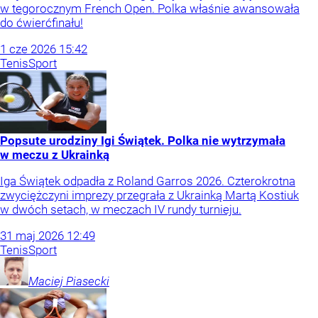
w tegorocznym French Open. Polka właśnie awansowała
do ćwierćfinału!
1
cze
2026
15:42
Tenis
Sport
Popsute urodziny Igi Świątek. Polka nie wytrzymała
w meczu z Ukrainką
Iga Świątek odpadła z Roland Garros 2026. Czterokrotna
zwyciężczyni imprezy przegrała z Ukrainką Martą Kostiuk
w dwóch setach, w meczach IV rundy turnieju.
31
maj
2026
12:49
Tenis
Sport
Maciej
Piasecki