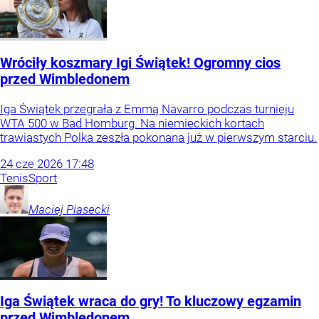
Wróciły koszmary Igi Świątek! Ogromny cios
przed Wimbledonem
Iga Świątek przegrała z Emmą Navarro podczas turnieju
WTA 500 w Bad Homburg. Na niemieckich kortach
trawiastych Polka zeszła pokonana już w pierwszym starciu.
24
cze
2026
17:48
Tenis
Sport
Maciej
Piasecki
Iga Świątek wraca do gry! To kluczowy egzamin
przed Wimbledonem