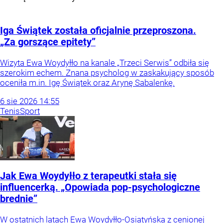
Iga Świątek została oficjalnie przeproszona.
„Za gorszące epitety”
Wizyta Ewa Woydyłło na kanale „Trzeci Serwis” odbiła się
szerokim echem. Znana psycholog w zaskakujący sposób
oceniła m.in. Igę Świątek oraz Arynę Sabalenkę.
6
sie
2026
14:55
Tenis
Sport
Jak Ewa Woydyłło z terapeutki stała się
influencerką. „Opowiada pop-psychologiczne
brednie”
W ostatnich latach Ewa Woydyłło-Osiatyńska z cenionej