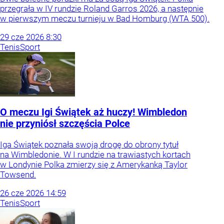
przegrała w IV rundzie Roland Garros 2026, a następnie
w pierwszym meczu turnieju w Bad Homburg (WTA 500).
29
cze
2026
8:30
Tenis
Sport
O meczu Igi Świątek aż huczy! Wimbledon
nie przyniósł szczęścia Polce
Iga Świątek poznała swoją drogę do obrony tytuł
na Wimbledonie. W I rundzie na trawiastych kortach
w Londynie Polka zmierzy się z Amerykanką Taylor
Towsend.
26
cze
2026
14:59
Tenis
Sport