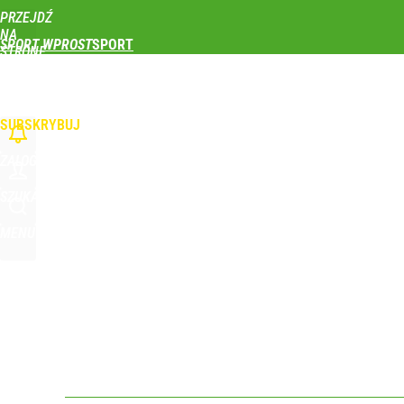
PRZEJDŹ
Udostępnij
0
Skomentuj
NA
SPORT WPROST
STRONĘ
GŁÓWNĄ
PIŁKA NOŻNA
SIATKÓWKA
TENIS
LEKKOATLETYKA
SKOKI NARCIAR
WPROST.PL
SUBSKRYBUJ
ZALOGUJ
SZUKAJ
MENU