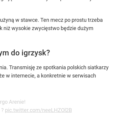
rużyną w stawce. Ten mecz po prostu trzeba
nik niż wysokie zwycięstwo będzie dużym
nym do igrzysk?
nia. Transmisję ze spotkania polskich siatkarzy
e w internecie, a konkretnie w serwisach
rgo Arenie!
 ?
pic.twitter.com/neeLHZOl2B