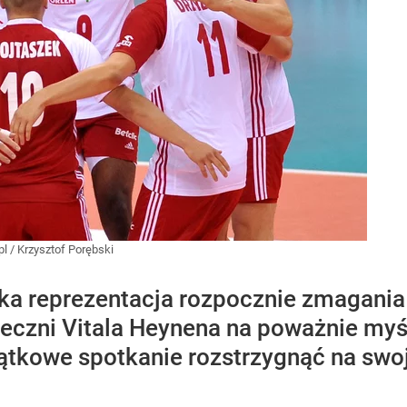
pl
/
Krzysztof Porębski
a reprezentacja rozpocznie zmagania 
ieczni Vitala Heynena na poważnie myś
iątkowe spotkanie rozstrzygnąć na swo