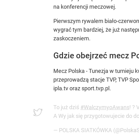
na konferencji meczowej.
Pierwszym rywalem biało-czerwonyc
wygrać tym bardziej, że już nastę
zaskoczeniem.
Gdzie obejrzeć mecz Pol
Mecz Polska - Tunezja w turnieju k
przeprowadzą stacje TVP, TVP Spor
ipla.tv oraz sport.tvp.pl.
To już dziś
#WalczymyoAwans
! ?
A Wy jak się przygotowujecie do 
— POLSKA SIATKÓWKA (@PolskaS