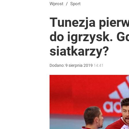
Wprost
/
Sport
Tunezja pier
do igrzysk. 
siatkarzy?
Dodano:
9
sierpnia
2019
14:41