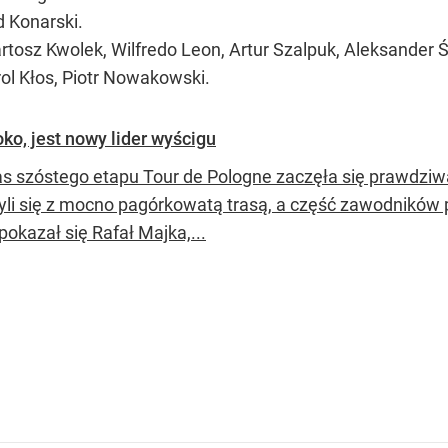
 Konarski.
rtosz Kwolek, Wilfredo Leon, Artur Szalpuk, Aleksander Ś
rol Kłos, Piotr Nowakowski.
ko, jest nowy lider wyścigu
s szóstego etapu Tour de Pologne zaczęła się prawdziw
yli się z mocno pagórkowatą trasą, a część zawodników p
pokazał się Rafał Majka,...