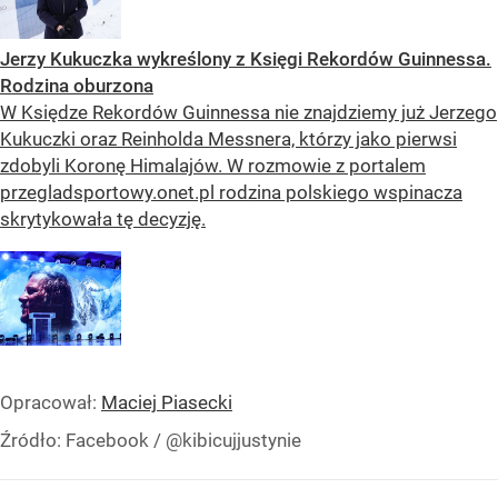
Jerzy Kukuczka wykreślony z Księgi Rekordów Guinnessa.
Rodzina oburzona
W Księdze Rekordów Guinnessa nie znajdziemy już Jerzego
Kukuczki oraz Reinholda Messnera, którzy jako pierwsi
zdobyli Koronę Himalajów. W rozmowie z portalem
przegladsportowy.onet.pl rodzina polskiego wspinacza
skrytykowała tę decyzję.
Opracował:
Maciej Piasecki
Źródło:
Facebook
/
@kibicujjustynie