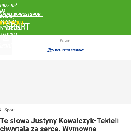
PRZEJDŹ
NA
SPORT WPROST
STRONĘ
GŁÓWNĄ
UBSKRYBUJ
SPORT
WPROST.PL
ZALOGUJ
Partner
MENU
Sport
Te słowa Justyny Kowalczyk-Tekieli
chwytają za serce. Wymowne