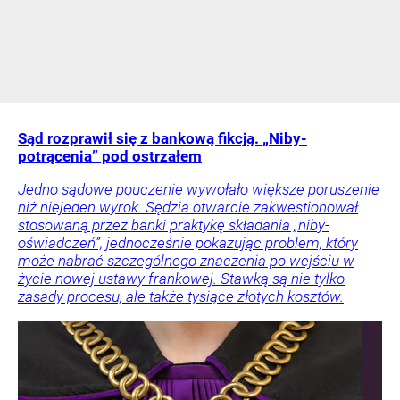
Sąd rozprawił się z bankową fikcją. „Niby-
potrącenia” pod ostrzałem
Jedno sądowe pouczenie wywołało większe poruszenie
niż niejeden wyrok. Sędzia otwarcie zakwestionował
stosowaną przez banki praktykę składania „niby-
oświadczeń”, jednocześnie pokazując problem, który
może nabrać szczególnego znaczenia po wejściu w
życie nowej ustawy frankowej. Stawką są nie tylko
zasady procesu, ale także tysiące złotych kosztów.