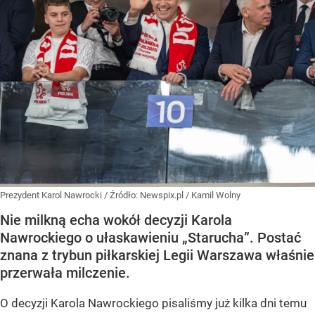
Prezydent Karol Nawrocki
/ Źródło:
Newspix.pl
/
Kamil Wolny
Nie milkną echa wokół decyzji Karola
Nawrockiego o ułaskawieniu „Starucha”. Postać
znana z trybun piłkarskiej Legii Warszawa właśnie
przerwała milczenie.
O decyzji Karola Nawrockiego pisaliśmy już kilka dni temu