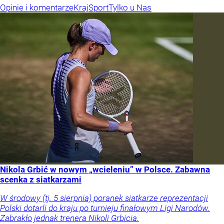
Opinie i komentarze
Kraj
Sport
Tylko u Nas
Nikola Grbić w nowym „wcieleniu” w Polsce. Zabawna
scenka z siatkarzami
W środowy (tj. 5 sierpnia) poranek siatkarze reprezentacji
Polski dotarli do kraju po turnieju finałowym Ligi Narodów.
Zabrakło jednak trenera Nikoli Grbicia.