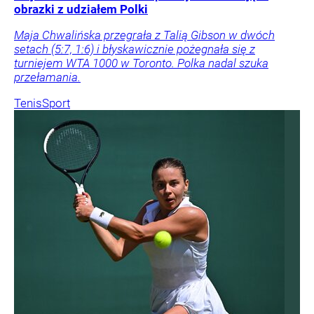
obrazki z udziałem Polki
Maja Chwalińska przegrała z Talią Gibson w dwóch
setach (5:7, 1:6) i błyskawicznie pożegnała się z
turniejem WTA 1000 w Toronto. Polka nadal szuka
przełamania.
Tenis
Sport