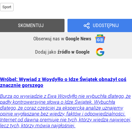
Sport
SKOMENTUJ
UDOSTĘPNIJ
Obserwuj nas
w
Google News
Dodaj jako
źródło w Google
Wróbel: Wywiad z Woydyłło o Idze Świątek obnażył coś
znacznie gorszego
Burza po wywiadzie z Ewą Woydyłło nie wybuchła dlatego, że
padły kontrowersyjne słowa o Idze Świątek. Wybuchła
dlatego, że coraz częściej za ekspercką analizę uznajemy
opinie wygłaszane bez wiedzy, faktów i odpowiedzialności.
Internet od dawna premiuje nie tych, którzy wiedzą najwięcej,
lecz tych, którzy mówią najgłośniej.