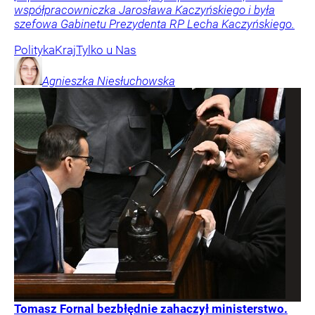
współpracowniczka Jarosława Kaczyńskiego i była
szefowa Gabinetu Prezydenta RP Lecha Kaczyńskiego.
Polityka
Kraj
Tylko u Nas
Agnieszka
Niesłuchowska
Tomasz Fornal bezbłędnie zahaczył ministerstwo.