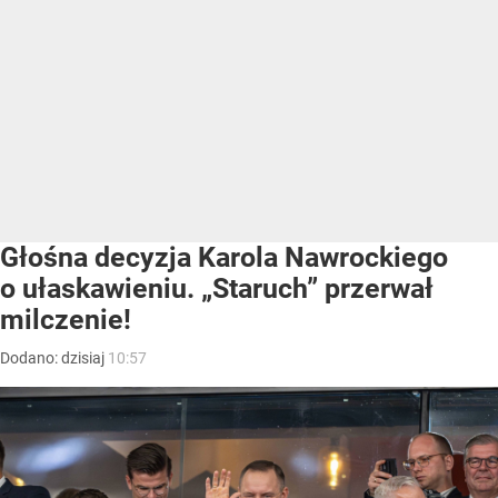
Głośna decyzja Karola Nawrockiego
o ułaskawieniu. „Staruch” przerwał
milczenie!
Dodano:
dzisiaj
10:57