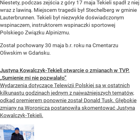
Niestety, podczas zejścia z góry 17 maja Tekieli spadł z niej
wraz z lawiną. Miejscem tragedii był Stechelberg w gminie
Lauterbrunnen. Tekieli był niezwykle doświadczonym
wspinaczem, instruktorem wspinaczki sportowej
Polskiego Związku Alpinizmu.
Został pochowany 30 maja b.r. roku na Cmentarzu
Oliwskim w Gdańsku.
Justyna Kowalczyk-Tekieli otwarcie o zmianach w TVP.
„Sumienie mi nie pozwalało”
Wydarzenia dotyczące Telewizji Polskiej są w ostatnich
kilkunastu godzinach jednym z najważniejszych tematów,
odkąd premierem ponownie został Donald Tusk. Głębokie
zmiany na Woronicza postanowiła skomentować Justyna
Kowalczyk-Tekieli.