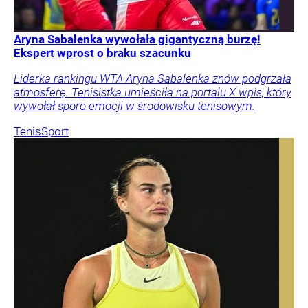
Aryna Sabalenka wywołała gigantyczną burzę!
Ekspert wprost o braku szacunku
Liderka rankingu WTA Aryna Sabalenka znów podgrzała
atmosferę. Tenisistka umieściła na portalu X wpis, który
wywołał sporo emocji w środowisku tenisowym.
Tenis
Sport