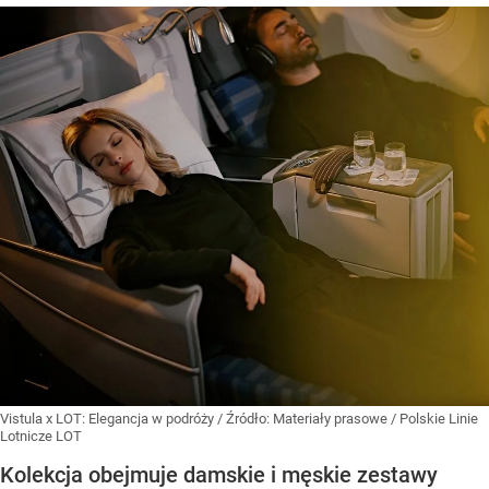
Vistula x LOT: Elegancja w podróży
/ Źródło:
Materiały prasowe
/
Polskie Linie
Lotnicze LOT
Kolekcja obejmuje damskie i męskie zestawy