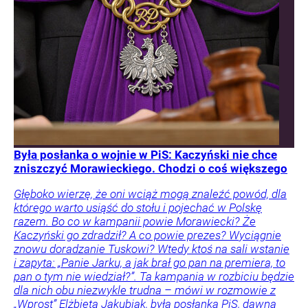
Była posłanka o wojnie w PiS: Kaczyński nie chce
zniszczyć Morawieckiego. Chodzi o coś większego
Głęboko wierzę, że oni wciąż mogą znaleźć powód, dla
którego warto usiąść do stołu i pojechać w Polskę
razem. Bo co w kampanii powie Morawiecki? Że
Kaczyński go zdradził? A co powie prezes? Wyciągnie
znowu doradzanie Tuskowi? Wtedy ktoś na sali wstanie
i zapyta: „Panie Jarku, a jak brał go pan na premiera, to
pan o tym nie wiedział?”. Ta kampania w rozbiciu będzie
dla nich obu niezwykle trudna – mówi w rozmowie z
„Wprost” Elżbieta Jakubiak, była posłanka PiS, dawna