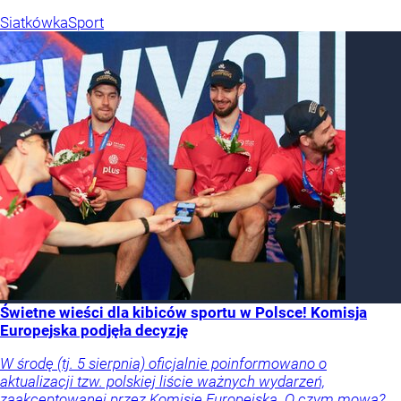
Siatkówka
Sport
Świetne wieści dla kibiców sportu w Polsce! Komisja
Europejska podjęła decyzję
W środę (tj. 5 sierpnia) oficjalnie poinformowano o
aktualizacji tzw. polskiej liście ważnych wydarzeń,
zaakceptowanej przez Komisję Europejską. O czym mowa?