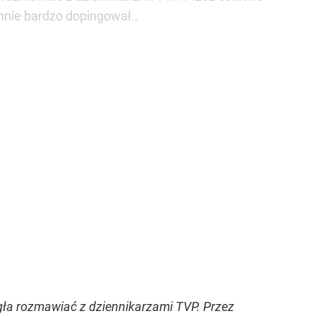
mnie bardzo dopingował..
gła rozmawiać z dziennikarzami TVP. Przez