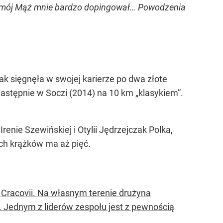
ym mój Mąż mnie bardzo dopingował… Powodzenia
ak sięgnęła w swojej karierze po dwa złote
astępnie w Soczi (2014) na 10 km „klasykiem”.
renie Szewińskiej i Otylii Jędrzejczak Polka,
ich krążków ma aż pięć.
 Cracovii. Na własnym terenie drużyna
. Jednym z liderów zespołu jest z pewnością