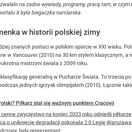
 pozwalało na żadne wywiady, programy, pracę tam, w cz
portalu X była biegaczka narciarska.
enka w historii polskiej zimy
dziej znanych postaci w polskim sporcie w XXI wieku. Pol
ierw w Vancouver (2010) na 30 km stylem klasycznym, a n
krotna mistrzyni świata z 2009 roku.
lasyfikację generalną w Pucharze Świata. To trzecia po I
podczas jednych igrzysk olimpijskich (2010). Łącznie tak
Polski? Piłkarz stał się ważnym punktem Cracovii
 cenne zwycięstwo na koniec 2023 roku odnieśli piłkarze
ca o uniknięcie degradacji pokonała 2:0 Legię Warszawa
dczony, były reprezentant...