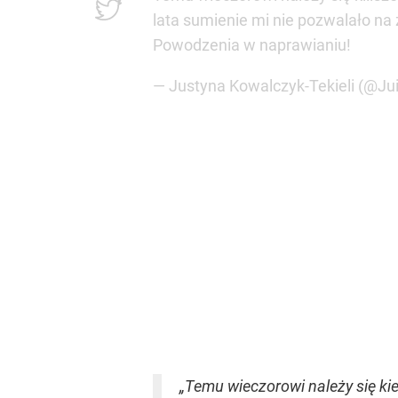
lata sumienie mi nie pozwalało n
Powodzenia w naprawianiu!
— Justyna Kowalczyk-Tekieli (@J
„Temu wieczorowi należy się k