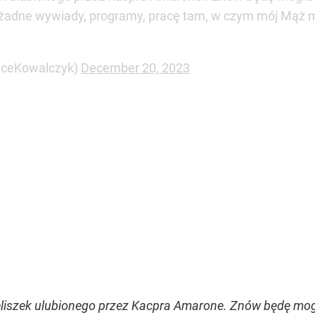
a żadne wywiady, programy, pracę tam, w czym mój Mąż 
uiceKowalczyk)
December 20, 2023
ieliszek ulubionego przez Kacpra Amarone. Znów będę mo