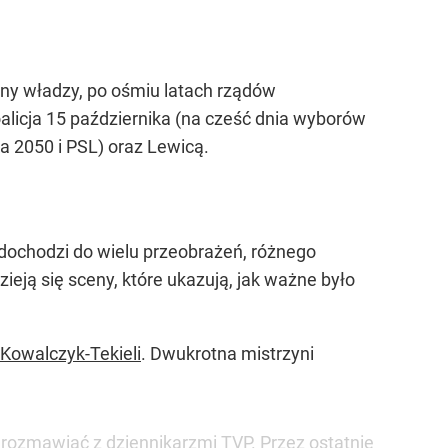
iany władzy, po ośmiu latach rządów
alicja 15 października (na cześć dnia wyborów
a 2050 i PSL) oraz Lewicą.
 dochodzi do wielu przeobrażeń, różnego
zieją się sceny, które ukazują, jak ważne było
Kowalczyk-Tekieli
. Dwukrotna mistrzyni
rozmawiać z dziennikarzmi TVP. Przez ostatnie