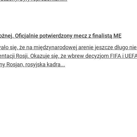
ożnej. Oficjalnie potwierdzony mecz z finalistą ME
ło się, że na międzynarodowej arenie jeszcze długo nie 
entacji Rosji. Okazuje się, że wbrew decyzjom FIFA i UEF
ny Rosjan, rosyjska kadra...