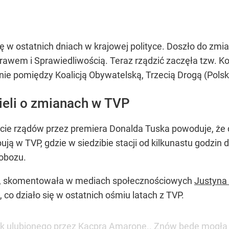
ię w ostatnich dniach w krajowej polityce. Doszło do zm
Prawem i Sprawiedliwością. Teraz rządzić zaczęła tzw. Ko
nie pomiędzy Koalicją Obywatelską, Trzecią Drogą (Polsk
ieli o zmianach w TVP
jęcie rządów przez premiera Donalda Tuska powoduje, że
ją w TVP, gdzie w siedzibie stacji od kilkunastu godzin d
 obozu.
lską, skomentowała w mediach społecznościowych
Justyna 
, co działo się w ostatnich ośmiu latach z TVP.
zek ulubionego przez Kacpra Amarone.. Znów będę mogła 