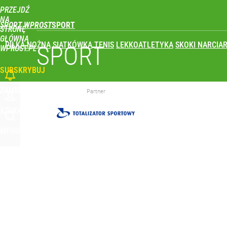
PRZEJDŹ
Udostępnij
0
Skomentuj
NA
SPORT WPROST
STRONĘ
GŁÓWNĄ
PIŁKA NOŻNA
SIATKÓWKA
TENIS
LEKKOATLETYKA
SKOKI NARCIAR
SPORT
WPROST.PL
SUBSKRYBUJ
ZALOGUJ
Partner
SZUKAJ
MENU