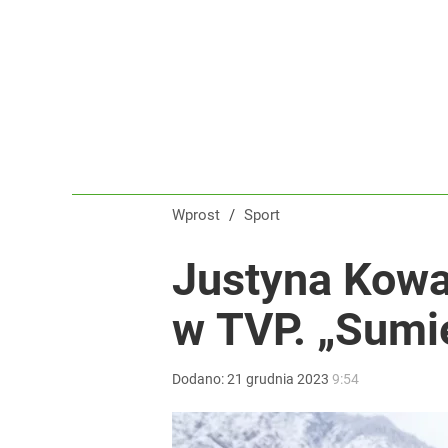
Wprost
/
Sport
Justyna Kowa
w TVP. „Sumie
Dodano:
21
grudnia
2023
9:54