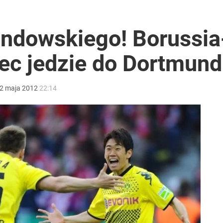
andowskiego! Borussia
ec jedzie do Dortmund
2
maja
2012
22:14