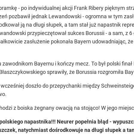
 bramkę - po indywidualnej akcji Frank Ribery pięknym st
łudzeń pozbawił jednak Lewandowski - ogromna w tym zasłu
kował ją na długi słupek, a tam stał już napastnik reprez
wandowski przypieczętował sukces Borussii - a sam, z 6 
całkowicie zasłużenie pokonała Bayern udowadniając, że 
 zawodnikom Bayernu i kończy mecz. To był polski fina
Błaszczykowskiego sprawiły, że Borussia rozgromiła B
, wcześniej doszło do przepychanki między Schweinste
wo.
hodzi z boiska żegnany owacją na stojąco! W jego miejsc
 polskiego napastnika!!! Neurer popełnia błąd - wypuszc
szczek, natychmiast dośrodkowuje na długi słupek a tam