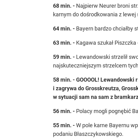
68 min. -
Najpierw Neurer broni st
karnym do dośrodkowania z lewej s
64 min. -
Bayern bardzo chciałby st
63 min. -
Kagawa szukał Piszczka - 
59 min. -
Lewandowski strzelił swoj
najskuteczniejszym strzelcem tyc
58 min. - GOOOOL!
Lewandowski r
i zagrywa do Grosskreutza, Gross
w sytuacji sam na sam z bramkarze
56 min. -
Polacy mogli pognębić Ba
55 min. -
W pole karne Bayernu wpa
podaniu Błaszczykowskiego.