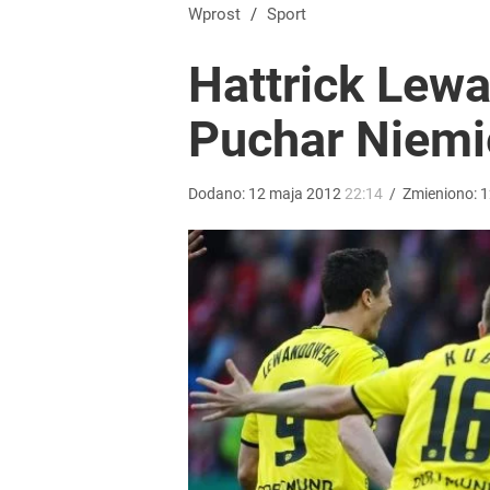
Wprost
/
Sport
Hattrick Lew
Puchar Niemi
Dodano:
12
maja
2012
22:14
/
Zmieniono:
1