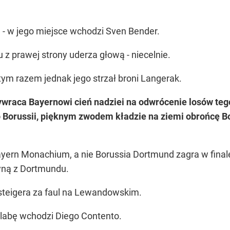
- w jego miejsce wchodzi Sven Bender.
 prawej strony uderza głową - niecelnie.
 tym razem jednak jego strzał broni Langerak.
ywraca Bayernowi cień nadziei na odwrócenie losów teg
Borussii, pięknym zwodem kładzie na ziemi obrońcę Bor
ayern Monachium, a nie Borussia Dortmund zagra w final
żyną z Dortmundu.
steigera za faul na Lewandowskim.
Alabę wchodzi Diego Contento.