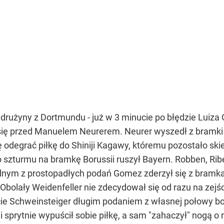
drużyny z Dortmundu - już w 3 minucie po błędzie Luiza G
 się przed Manuelem Neurerem. Neurer wyszedł z bramk
ę odegrać piłkę do Shiniji Kagawy, któremu pozostało sk
 szturmu na bramkę Borussii ruszył Bayern. Robben, Riber
nym z prostopadłych podań Gomez zderzył się z bramkar
Obolały Weidenfeller nie zdecydował się od razu na zejśc
cie Schweinsteiger długim podaniem z własnej połowy bo
 sprytnie wypuścił sobie piłkę, a sam "zahaczył" nogą o r