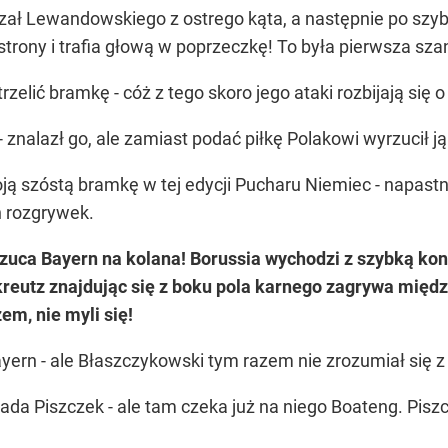
rzał Lewandowskiego z ostrego kąta, a następnie po sz
trony i trafia głową w poprzeczkę! To była pierwsza sza
rzelić bramkę - cóż z tego skoro jego ataki rozbijają si
znalazł go, ale zamiast podać piłkę Polakowi wyrzucił ją
ą szóstą bramkę w tej edycji Pucharu Niemiec - napastnik
h rozgrywek.
zuca Bayern na kolana!
Borussia wychodzi z szybką kon
kreutz znajdując się z boku pola karnego zagrywa mię
m, nie myli się!
yern - ale Błaszczykowski tym razem nie zrozumiał się 
da Piszczek - ale tam czeka już na niego Boateng. Piszc