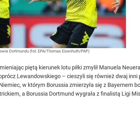
erowie Dortmundu (fot. EPA/Thomas Eisenhuth/PAP)
eniając piętą kierunek lotu piłki zmylił Manuela Neuera
 oprócz Lewandowskiego – cieszyli się również dwaj inni 
 Niemiec, w którym Borussia zmierzyła się z Bayernem 
ttrickiem, a Borussia Dortmund wygrała z finalistą Ligi Mi