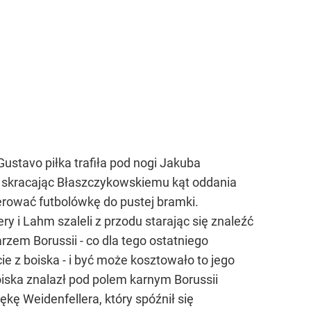
ustavo piłka trafiła pod nogi Jakuba
i skracając Błaszczykowskiemu kąt oddania
ierować futbolówkę do pustej bramki.
y i Lahm szaleli z przodu starając się znaleźć
zem Borussii - co dla tego ostatniego
ie z boiska - i być może kosztowało to jego
iska znalazł pod polem karnym Borussii
ękę Weidenfellera, który spóźnił się