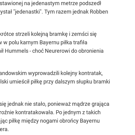
i ustawionej na jedenastym metrze podszedł
zystał "jedenastki". Tym razem jednak Robben
ótce strzeli kolejną bramkę i zemści się
w w polu karnym Bayernu piłka trafiła
nił Hummels - choć Neurerowi do obronienia
wandowskim wyprowadzili kolejny kontratak,
ski umieścił piłkę przy dalszym słupku bramki
ię jednak nie stało, ponieważ mądrze grająca
roźnie kontratakowała. Po jednym z takich
ając piłkę między nogami obrońcy Bayernu
era.