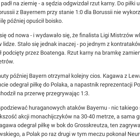
padł na ziemię - a sędzia odgwizdał rzut karny. Do piłk
ussii z Bayernem przy stanie 1:0 dla Borussii nie wykor
ilę później opuścił boisko.
od nowa - i wydawało się, że finalista Ligi Mistrzów wkr
 lidze. Stało się jednak inaczej - po jednym z kontratakó
ł podcięty przez Boatenga. Rzut karny na bramkę zamie
etrów.
minuty później Bayern otrzymał kolejny cios. Kagawa z Le
odegrał piłkę do Polaka, a napastnik reprezentacji Pol
chodził na przerwę przegrywając 1:3.
spodziewać huraganowych ataków Bayernu - nic takiego s
kszość akcji monachijczyków na 30-40 metrze, a sama g
agawa odegrał piłkę w bok do Grosskreutza, ten zagryw
wskiego, a Polak po raz drugi w tym meczu pokonał Neur