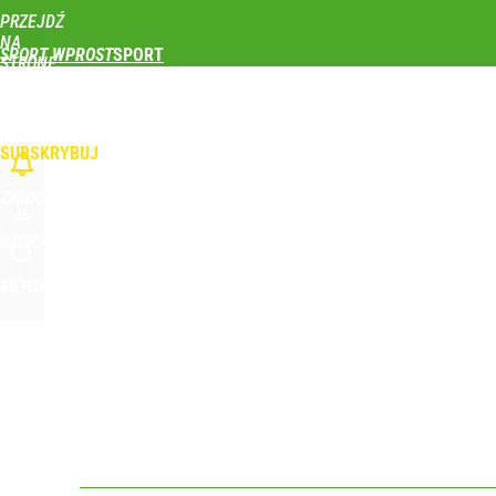
PRZEJDŹ
Udostępnij
3
Skomentuj
NA
SPORT WPROST
STRONĘ
GŁÓWNĄ
PIŁKA NOŻNA
SIATKÓWKA
TENIS
LEKKOATLETYKA
SKOKI NARCIAR
WPROST.PL
SUBSKRYBUJ
ZALOGUJ
SZUKAJ
MENU