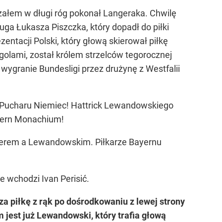
rzałem w długi róg pokonał Langeraka. Chwilę
ga Łukasza Piszczka, który dopadł do piłki
entacji Polski, który głową skierował piłkę
golami, został królem strzelców tegorocznej
wygranie Bundesligi przez drużynę z Westfalii
ł Pucharu Niemiec! Hattrick Lewandowskiego
ayern Monachium!
igerem a Lewandowskim. Piłkarze Bayernu
e wchodzi Ivan Perisić.
za piłkę z rąk po dośrodkowaniu z lewej strony
 jest już Lewandowski, który trafia głową