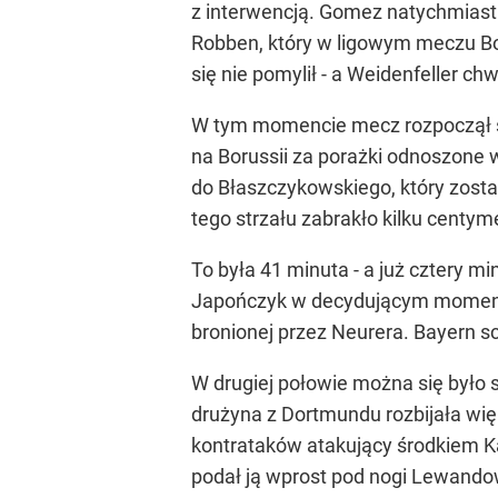
z interwencją. Gomez natychmiast 
Robben, który w ligowym meczu Bor
się nie pomylił - a Weidenfeller chw
W tym momencie mecz rozpoczął się 
na Borussii za porażki odnoszone w
do Błaszczykowskiego, który zosta
tego strzału zabrakło kilku centym
To była 41 minuta - a już cztery 
Japończyk w decydującym momencie 
bronionej przez Neurera. Bayern s
W drugiej połowie można się było 
drużyna z Dortmundu rozbijała wię
kontrataków atakujący środkiem K
podał ją wprost pod nogi Lewando