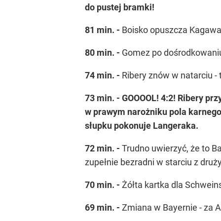
do pustej bramki!
81 min. -
Boisko opuszcza Kagawa 
80 min. -
Gomez po dośrodkowaniu z
74 min. -
Ribery znów w natarciu -
73 min. - GOOOOL! 4:2! Ribery prz
w prawym narożniku pola karnego 
słupku pokonuje Langeraka.
72 min. -
Trudno uwierzyć, że to B
zupełnie bezradni w starciu z dru
70 min. -
Żółta kartka dla Schwein
69 min. -
Zmiana w Bayernie - za 