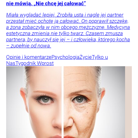
nie mówią. „Nie chcę jej całować”
Miała wyglądać lepiej. Zrobiła usta i nagle jej partner
przestał mieć ochotę ją całować. On poprawił szczękę,
a żona zobaczyła w nim obcego mężczyznę. Medycyna
estetyczna zmienia nie tylko twarz. Czasem zmusza
partnera, by nauczył się jej – i człowieka, którego kocha
– zupełnie od nowa.
Opinie i komentarze
Psychologia
Życie
Tylko u
Nas
Tygodnik Wprost