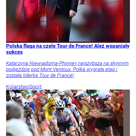
Polska flaga na czele Tour de France! Ależ wspaniały
sukces
Katarzyna Niewiadoma-Phinney najszybsza na słynnym
podjeździe pod Mont Ventoux. Polka wygrała etap i
została liderką Tour de France!
Kolarstwo
Sport