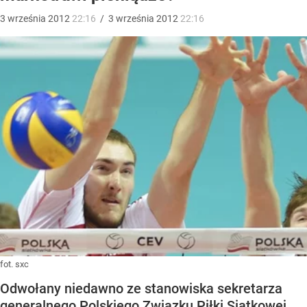
3
września
2012
22:16
/
3
września
2012
22:16
fot. sxc
Odwołany niedawno ze stanowiska sekretarza
generalnego Polskiego Związku Piłki Siatkowej