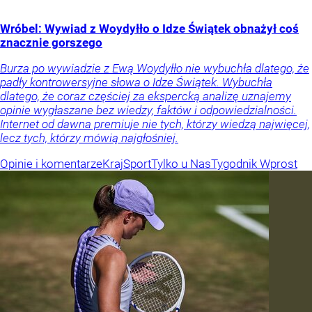
Wróbel: Wywiad z Woydyłło o Idze Świątek obnażył coś
znacznie gorszego
Burza po wywiadzie z Ewą Woydyłło nie wybuchła dlatego, że
padły kontrowersyjne słowa o Idze Świątek. Wybuchła
dlatego, że coraz częściej za ekspercką analizę uznajemy
opinie wygłaszane bez wiedzy, faktów i odpowiedzialności.
Internet od dawna premiuje nie tych, którzy wiedzą najwięcej,
lecz tych, którzy mówią najgłośniej.
Opinie i komentarze
Kraj
Sport
Tylko u Nas
Tygodnik Wprost