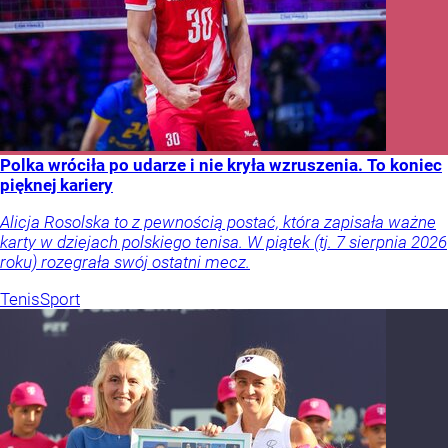
Polka wróciła po udarze i nie kryła wzruszenia. To koniec
pięknej kariery
Alicja Rosolska to z pewnością postać, która zapisała ważne
karty w dziejach polskiego tenisa. W piątek (tj. 7 sierpnia 2026
roku) rozegrała swój ostatni mecz.
Tenis
Sport