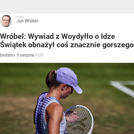
Autor:
Jan Wróbel
Wróbel: Wywiad z Woydyłło o Idze
Świątek obnażył coś znacznie gorszego
Dodano:
5
sierpnia
6:08