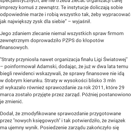
specjalistycznych, ale nie trzeba zlecać organizacji całej
imprezy komuś z zewnątrz. Te instytucje doliczają sobie
odpowiednie marże i robią wszystko tak, żeby wypracować
jak największy zysk dla siebie” – wyjaśnił.
Jego zdaniem zlecanie niemal wszystkich spraw firmom
zewnętrznym doprowadziło PZPS do kłopotów
finansowych.
"Straty przyniosła nawet organizacja finału Ligi Światowej"
– poinformował Adamski, dodając, że już w dwa lata temu
biegli rewidenci wskazywali, że sprawy finansowe nie idą
w dobrym kierunku. Straty w wysokości blisko 3 mln
zł wykazało również sprawozdanie za rok 2011, które 29
marca zostało przyjęte przez zarząd. Później postanowiono
je zmienić.
Dodał, że zmodyfikowane sprawozdanie przygotowane
przez "nowych księgowych" i tak potwierdziło, że związek
ma ujemny wynik. Posiedzenie zarządu zakończyło się