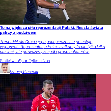
To największa siła reprezentacji Polski. Reszta świata
patrzy z podziwem
Trener Nikola Grbić i jego podopieczni nie przestają
wygrywać. Reprezentacja Polski siatkarzy to nie tylko kilka
nazwisk, ale prawdziwy zespół i grono bohaterów.
Siatkówka
Sport
Tylko u Nas
Maciej
Piasecki