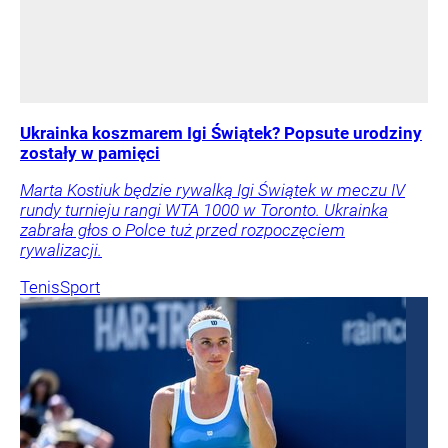
Ukrainka koszmarem Igi Świątek? Popsute urodziny
zostały w pamięci
Marta Kostiuk będzie rywalką Igi Świątek w meczu IV
rundy turnieju rangi WTA 1000 w Toronto. Ukrainka
zabrała głos o Polce tuż przed rozpoczęciem
rywalizacji.
Tenis
Sport