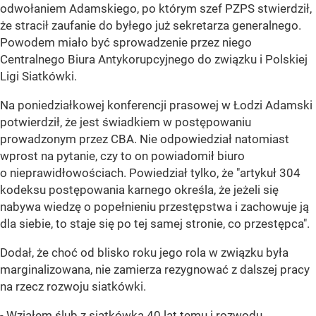
odwołaniem Adamskiego, po którym szef PZPS stwierdził,
że stracił zaufanie do byłego już sekretarza generalnego.
Powodem miało być sprowadzenie przez niego
Centralnego Biura Antykorupcyjnego do związku i Polskiej
Ligi Siatkówki.
Na poniedziałkowej konferencji prasowej w Łodzi Adamski
potwierdził, że jest świadkiem w postępowaniu
prowadzonym przez CBA. Nie odpowiedział natomiast
wprost na pytanie, czy to on powiadomił biuro
o nieprawidłowościach. Powiedział tylko, że "artykuł 304
kodeksu postępowania karnego określa, że jeżeli się
nabywa wiedzę o popełnieniu przestępstwa i zachowuje ją
dla siebie, to staje się po tej samej stronie, co przestępca".
Dodał, że choć od blisko roku jego rola w związku była
marginalizowana, nie zamierza rezygnować z dalszej pracy
na rzecz rozwoju siatkówki.
- Wziąłem ślub z siatkówką 40 lat temu i rozwodu