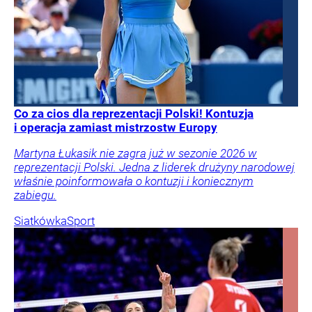
Co za cios dla reprezentacji Polski! Kontuzja
i operacja zamiast mistrzostw Europy
Martyna Łukasik nie zagra już w sezonie 2026 w
reprezentacji Polski. Jedna z liderek drużyny narodowej
właśnie poinformowała o kontuzji i koniecznym
zabiegu.
Siatkówka
Sport