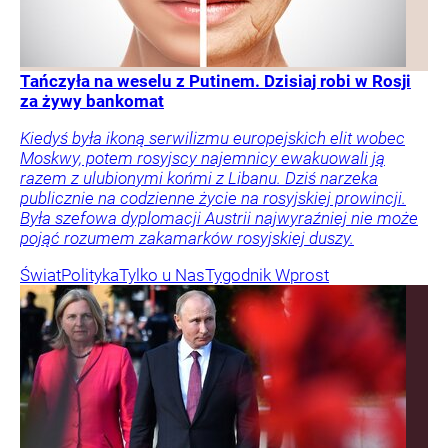
Tańczyła na weselu z Putinem. Dzisiaj robi w Rosji
za żywy bankomat
Kiedyś była ikoną serwilizmu europejskich elit wobec
Moskwy, potem rosyjscy najemnicy ewakuowali ją
razem z ulubionymi końmi z Libanu. Dziś narzeka
publicznie na codzienne życie na rosyjskiej prowincji.
Była szefowa dyplomacji Austrii najwyraźniej nie może
pojąć rozumem zakamarków rosyjskiej duszy.
Świat
Polityka
Tylko u Nas
Tygodnik Wprost