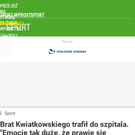
PRZEJDŹ
NA
SPORT WPROST
STRONĘ
GŁÓWNĄ
UBSKRYBUJ
SPORT
WPROST.PL
ZALOGUJ
Partner
MENU
Sport
Brat Kwiatkowskiego trafił do szpitala.
"Emocje tak duże, że prawie się