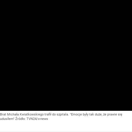
Brat Michała Kwiatkowskiego trafił do szpitala. "Emocje były tak duże, że prawie się
udusiłem"
Źródło:
TVN24/x-news