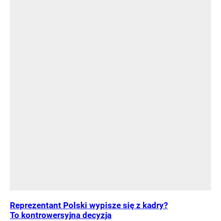
Reprezentant Polski wypisze się z kadry?
To kontrowersyjna decyzja