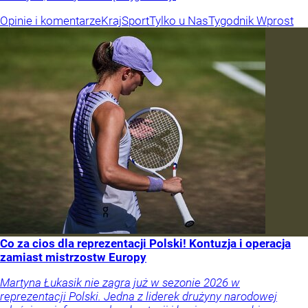
Opinie i komentarze
Kraj
Sport
Tylko u Nas
Tygodnik Wprost
Co za cios dla reprezentacji Polski! Kontuzja i operacja
zamiast mistrzostw Europy
Martyna Łukasik nie zagra już w sezonie 2026 w
reprezentacji Polski. Jedna z liderek drużyny narodowej