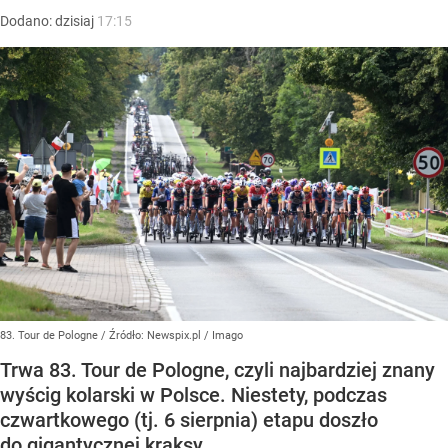
Dodano:
dzisiaj
17:15
83. Tour de Pologne
/ Źródło:
Newspix.pl
/
Imago
Trwa 83. Tour de Pologne, czyli najbardziej znany
wyścig kolarski w Polsce. Niestety, podczas
czwartkowego (tj. 6 sierpnia) etapu doszło
do gigantycznej kraksy.