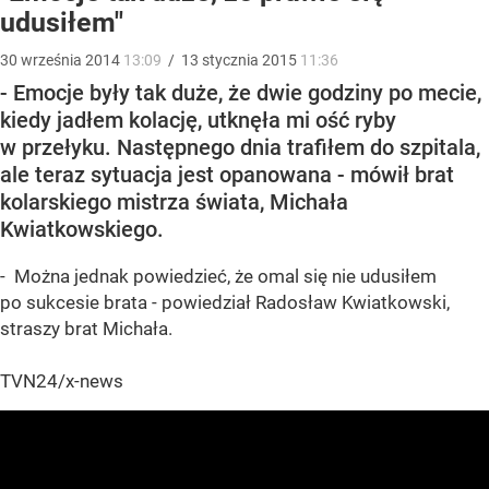
udusiłem"
30
września
2014
13:09
/
13
stycznia
2015
11:36
- Emocje były tak duże, że dwie godziny po mecie,
kiedy jadłem kolację, utknęła mi ość ryby
w przełyku. Następnego dnia trafiłem do szpitala,
ale teraz sytuacja jest opanowana - mówił brat
kolarskiego mistrza świata, Michała
Kwiatkowskiego.
- Można jednak powiedzieć, że omal się nie udusiłem
po sukcesie brata - powiedział Radosław Kwiatkowski,
straszy brat Michała.
TVN24/x-news