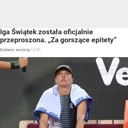
Iga Świątek została oficjalnie
przeproszona. „Za gorszące epitety”
Dodano:
wczoraj
14:55