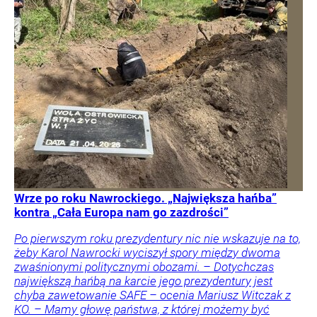
Wrze po roku Nawrockiego. „Największa hańba”
kontra „Cała Europa nam go zazdrości”
Po pierwszym roku prezydentury nic nie wskazuje na to,
żeby Karol Nawrocki wyciszył spory między dwoma
zwaśnionymi politycznymi obozami. – Dotychczas
największą hańbą na karcie jego prezydentury jest
chyba zawetowanie SAFE – ocenia Mariusz Witczak z
KO. – Mamy głowę państwa, z której możemy być