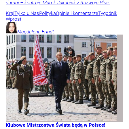
dumni – kontruje Marek Jakubiak z Rozwoju Plus.
Kraj
Tylko u Nas
Polityka
Opinie i komentarze
Tygodnik
Wprost
Magdalena
Frindt
Klubowe Mistrzostwa Świata będą w Polsce!