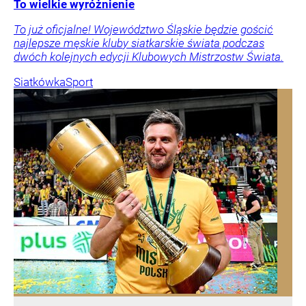
To wielkie wyróżnienie
To już oficjalne! Województwo Śląskie będzie gościć
najlepsze męskie kluby siatkarskie świata podczas
dwóch kolejnych edycji Klubowych Mistrzostw Świata.
Siatkówka
Sport