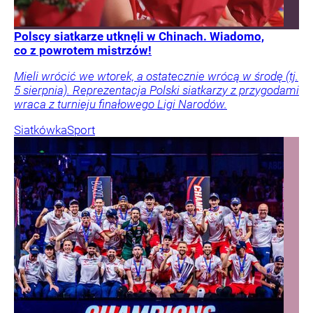
Polscy siatkarze utknęli w Chinach. Wiadomo,
co z powrotem mistrzów!
Mieli wrócić we wtorek, a ostatecznie wrócą w środę (tj.
5 sierpnia). Reprezentacja Polski siatkarzy z przygodami
wraca z turnieju finałowego Ligi Narodów.
Siatkówka
Sport