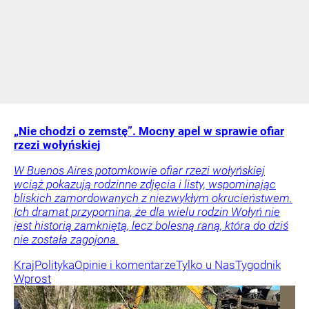
„Nie chodzi o zemstę”. Mocny apel w sprawie ofiar
rzezi wołyńskiej
W Buenos Aires potomkowie ofiar rzezi wołyńskiej
wciąż pokazują rodzinne zdjęcia i listy, wspominając
bliskich zamordowanych z niezwykłym okrucieństwem.
Ich dramat przypomina, że dla wielu rodzin Wołyń nie
jest historią zamkniętą, lecz bolesną raną, która do dziś
nie została zagojona.
Kraj
Polityka
Opinie i komentarze
Tylko u Nas
Tygodnik
Wprost