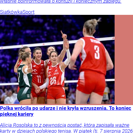
właśnie poinformowała o kontuzji i koniecznym zabiegu.
Siatkówka
Sport
Polka wróciła po udarze i nie kryła wzruszenia. To koniec
pięknej kariery
Alicja Rosolska to z pewnością postać, która zapisała ważne
karty w dziejach polskiego tenisa. W piątek (tj. 7 sierpnia 2026