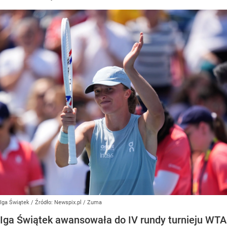
Iga Świątek
/ Źródło:
Newspix.pl
/
Zuma
Iga Świątek awansowała do IV rundy turnieju WTA