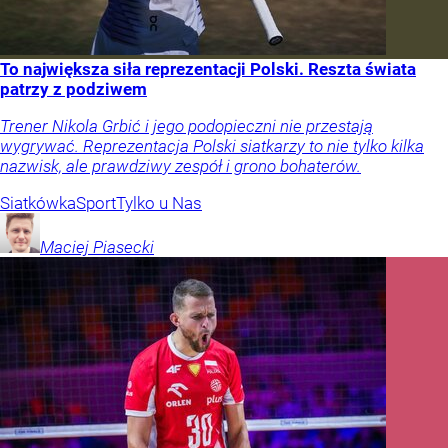
To największa siła reprezentacji Polski. Reszta świata
patrzy z podziwem
Trener Nikola Grbić i jego podopieczni nie przestają
wygrywać. Reprezentacja Polski siatkarzy to nie tylko kilka
nazwisk, ale prawdziwy zespół i grono bohaterów.
Siatkówka
Sport
Tylko u Nas
Maciej
Piasecki