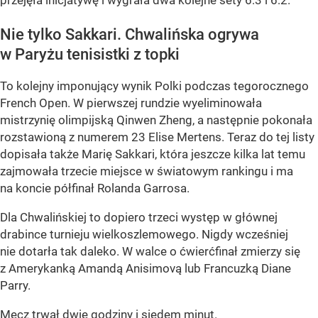
Nie tylko Sakkari. Chwalińska ogrywa
w Paryżu tenisistki z topki
To kolejny imponujący wynik Polki podczas tegorocznego
French Open. W pierwszej rundzie wyeliminowała
mistrzynię olimpijską Qinwen Zheng, a następnie pokonała
rozstawioną z numerem 23 Elise Mertens. Teraz do tej listy
dopisała także Marię Sakkari, która jeszcze kilka lat temu
zajmowała trzecie miejsce w światowym rankingu i ma
na koncie półfinał Rolanda Garrosa.
Dla Chwalińskiej to dopiero trzeci występ w głównej
drabince turnieju wielkoszlemowego. Nigdy wcześniej
nie dotarła tak daleko. W walce o ćwierćfinał zmierzy się
z Amerykanką Amandą Anisimovą lub Francuzką Diane
Parry.
Mecz trwał dwie godziny i siedem minut.