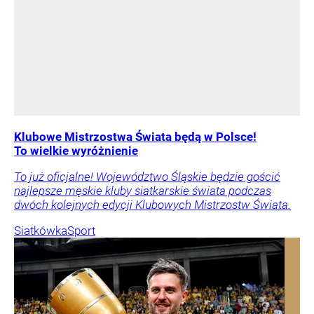
Klubowe Mistrzostwa Świata będą w Polsce!
To wielkie wyróżnienie
To już oficjalne! Województwo Śląskie będzie gościć
najlepsze męskie kluby siatkarskie świata podczas
dwóch kolejnych edycji Klubowych Mistrzostw Świata.
Siatkówka
Sport