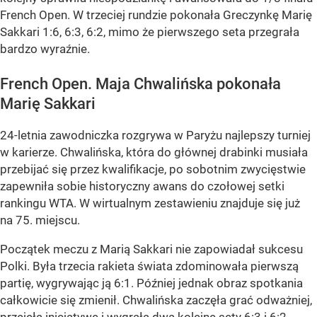
French Open. W trzeciej rundzie pokonała Greczynkę Marię
Sakkari 1:6, 6:3, 6:2, mimo że pierwszego seta przegrała
bardzo wyraźnie.
French Open. Maja Chwalińska pokonała
Marię Sakkari
24-letnia zawodniczka rozgrywa w Paryżu najlepszy turniej
w karierze. Chwalińska, która do głównej drabinki musiała
przebijać się przez kwalifikacje, po sobotnim zwycięstwie
zapewniła sobie historyczny awans do czołowej setki
rankingu WTA. W wirtualnym zestawieniu znajduje się już
na 75. miejscu.
Początek meczu z Marią Sakkari nie zapowiadał sukcesu
Polki. Była trzecia rakieta świata zdominowała pierwszą
partię, wygrywając ją 6:1. Później jednak obraz spotkania
całkowicie się zmienił. Chwalińska zaczęła grać odważniej,
przejęła inicjatywę i wygrała dwa kolejne sety 6:3 i 6:2.