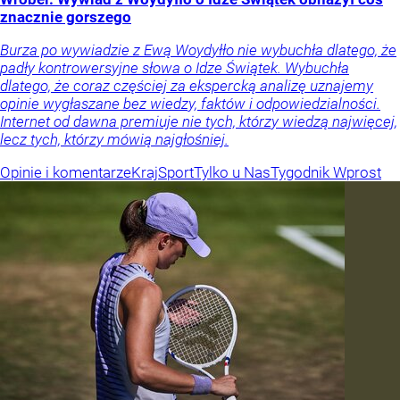
znacznie gorszego
Burza po wywiadzie z Ewą Woydyłło nie wybuchła dlatego, że
padły kontrowersyjne słowa o Idze Świątek. Wybuchła
dlatego, że coraz częściej za ekspercką analizę uznajemy
opinie wygłaszane bez wiedzy, faktów i odpowiedzialności.
Internet od dawna premiuje nie tych, którzy wiedzą najwięcej,
lecz tych, którzy mówią najgłośniej.
Opinie i komentarze
Kraj
Sport
Tylko u Nas
Tygodnik Wprost