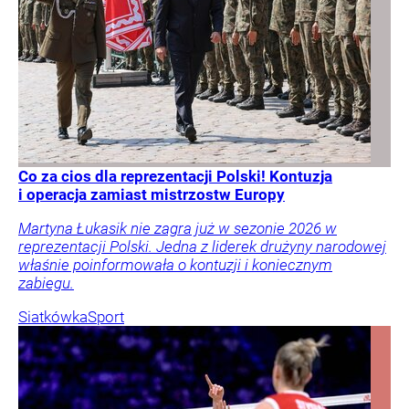
Co za cios dla reprezentacji Polski! Kontuzja
i operacja zamiast mistrzostw Europy
Martyna Łukasik nie zagra już w sezonie 2026 w
reprezentacji Polski. Jedna z liderek drużyny narodowej
właśnie poinformowała o kontuzji i koniecznym
zabiegu.
Siatkówka
Sport