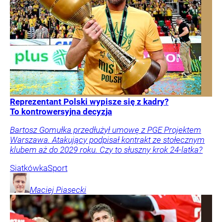
Reprezentant Polski wypisze się z kadry?
To kontrowersyjna decyzja
Bartosz Gomułka przedłużył umowę z PGE Projektem
Warszawa. Atakujący podpisał kontrakt ze stołecznym
klubem aż do 2029 roku. Czy to słuszny krok 24-latka?
Siatkówka
Sport
Maciej
Piasecki