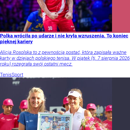
Polka wróciła po udarze i nie kryła wzruszenia. To koniec
pięknej kariery
Alicja Rosolska to z pewnością postać, która zapisała ważne
karty w dziejach polskiego tenisa. W piątek (tj. 7 sierpnia 2026
roku) rozegrała swój ostatni mecz.
Tenis
Sport