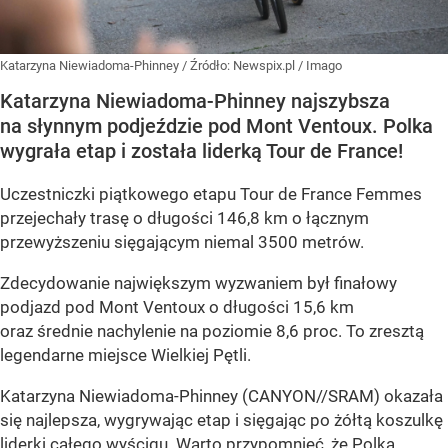
Katarzyna Niewiadoma-Phinney
/ Źródło:
Newspix.pl
/
Imago
Katarzyna Niewiadoma-Phinney najszybsza
na słynnym podjeździe pod Mont Ventoux. Polka
wygrała etap i została liderką Tour de France!
Uczestniczki piątkowego etapu Tour de France Femmes
przejechały trasę o długości 146,8 km o łącznym
przewyższeniu sięgającym niemal 3500 metrów.
Zdecydowanie największym wyzwaniem był finałowy
podjazd pod Mont Ventoux o długości 15,6 km
oraz średnie nachylenie na poziomie 8,6 proc. To zresztą
legendarne miejsce Wielkiej Pętli.
Katarzyna Niewiadoma-Phinney (CANYON//SRAM) okazała
się najlepsza, wygrywając etap i sięgając po żółtą koszulkę
liderki całego wyścigu. Warto przypomnieć, że Polka