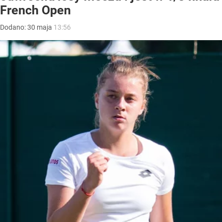
French Open
Dodano:
30
maja
13:56