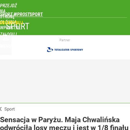
PRZEJDŹ
NA
SPORT WPROST
STRONĘ
GŁÓWNĄ
UBSKRYBUJ
SPORT
WPROST.PL
ZALOGUJ
Partner
MENU
Sport
Sensacja w Paryżu. Maja Chwalińska
odwróciła losy meczu i jest w 1/8 finału