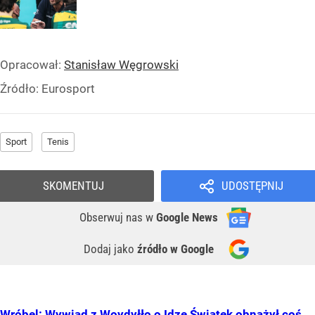
Opracował:
Stanisław Węgrowski
Źródło:
Eurosport
Sport
Tenis
SKOMENTUJ
UDOSTĘPNIJ
Obserwuj nas
w
Google News
Dodaj jako
źródło w Google
Wróbel: Wywiad z Woydyłło o Idze Świątek obnażył coś