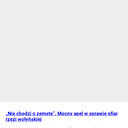
„Nie chodzi o zemstę”. Mocny apel w sprawie ofiar
rzezi wołyńskiej