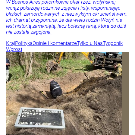
W Buenos Aires potomkowie ofiar rzezi wołyńskiej
wciąż pokazują rodzinne zdjęcia i listy, wspominając
bliskich zamordowanych z niezwykłym okrucieństwem.
Ich dramat przypomina, że dla wielu rodzin Wołyń nie
jest historią zamkniętą, lecz bolesną raną, która do dziś
nie została zagojona.
Kraj
Polityka
Opinie i komentarze
Tylko u Nas
Tygodnik
Wprost