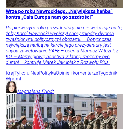
Wrze po roku Nawrockiego. „Największa hańba”
kontra „Cała Europa nam go zazdrości”
Po pierwszym roku prezydentury nic nie wskazuje na to,
żeby Karol Nawrocki wyciszył spory między dwoma
zwaśnionymi politycznymi obozami. – Dotychczas
największą hańbą na karcie jego prezydentury jest
chyba zawetowanie SAFE – ocenia Mariusz Witczak z
KO. – Mamy głowę państwa, z której możemy być
dumni – kontruje Marek Jakubiak z Rozwoju Plus.
Kraj
Tylko u Nas
Polityka
Opinie i komentarze
Tygodnik
Wprost
Magdalena
Frindt