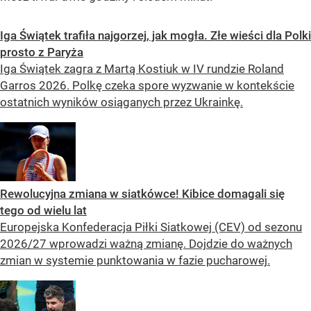
Iga Świątek trafiła najgorzej, jak mogła. Złe wieści dla Polki
prosto z Paryża
Iga Świątek zagra z Martą Kostiuk w IV rundzie Roland
Garros 2026. Polkę czeka spore wyzwanie w kontekście
ostatnich wyników osiąganych przez Ukrainkę.
Rewolucyjna zmiana w siatkówce! Kibice domagali się
tego od wielu lat
Europejska Konfederacja Piłki Siatkowej (CEV) od sezonu
2026/27 wprowadzi ważną zmianę. Dojdzie do ważnych
zmian w systemie punktowania w fazie pucharowej.