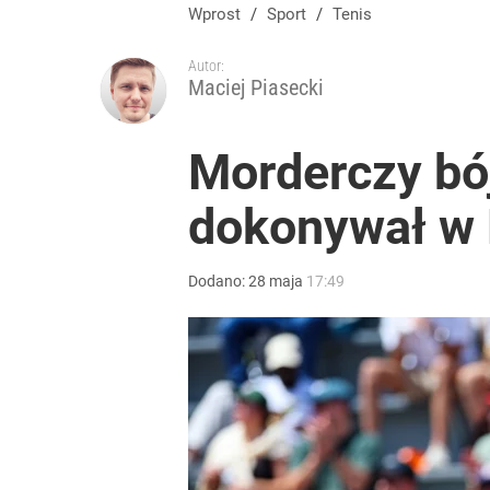
Wprost
/
Sport
/
Tenis
Autor:
Maciej Piasecki
Morderczy bó
dokonywał w 
Dodano:
28
maja
17:49