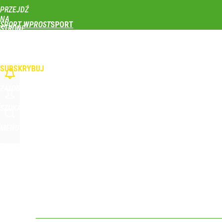
PRZEJDŹ
Udostępnij
0
Skomentuj
NA
SPORT WPROST
STRONĘ
GŁÓWNĄ
PIŁKA NOŻNA
SIATKÓWKA
TENIS
LEKKOATLETYKA
SKOKI NARCIAR
WPROST.PL
SUBSKRYBUJ
ZALOGUJ
SZUKAJ
MENU