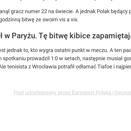
 stanął gracz numer 22 na świecie. A jednak Polak będąc
ogodzinną bitwę ze swoim vis a vis.
 w Paryżu. Tę bitwę kibice zapamiętaj
jest jednak to, kto wygra ostatni punkt w meczu. A ten p
spotkaniu prowadził 1:0 w setach, następnie musiał gonić
e tenisista z Wrocławia potrafił odłamać Tiafoe i najpi
Post udostępniony przez Eurosport Polska (@euros