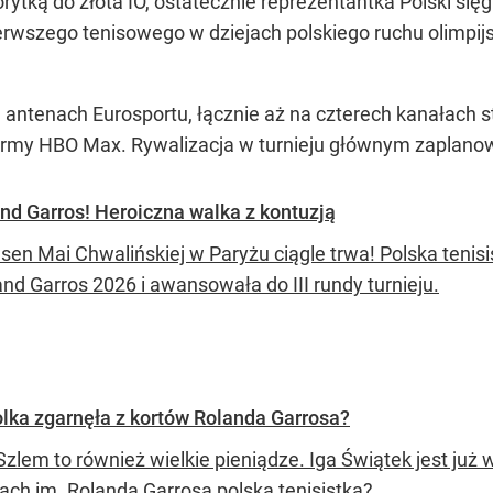
rytką do złota IO, ostatecznie reprezentantka Polski si
ierwszego tenisowego w dziejach polskiego ruchu olimpij
tenach Eurosportu, łącznie aż na czterech kanałach sta
rmy HBO Max. Rywalizacja w turnieju głównym zaplanow
nd Garros! Heroiczna walka z kontuzją
 sen Mai Chwalińskiej w Paryżu ciągle trwa! Polska tenis
nd Garros 2026 i awansowała do III rundy turnieju.
Polka zgarnęła z kortów Rolanda Garrosa?
Szlem to również wielkie pieniądze. Iga Świątek jest już w 
tach im. Rolanda Garrosa polska tenisistka?