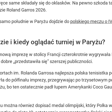
ęce same składały się do oklasków. Na pewno szkoda ta
ndzie Roland Garros 2026.
w samo południe w Paryżu dojdzie do
polskiego meczu o I
ie i kiedy oglądać turniej w Paryżu?
ową imprezę w stolicy Francji czterokrotnie wygrywała 
obre „przedstawiła się” szerszej publiczności.
rtach im. Rolanda Garrosa najlepsza polska tenisistka p
a do półfinału imprezy, przegrywając po trzysetowym p
żu, bo ten ostatecznie padł łupem Amerykanki Coco Gauf
u można również dopisać medal olimpijski, który Polka 