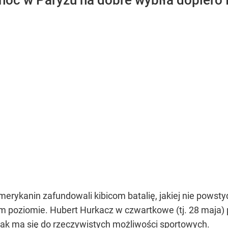
hoć w Paryżu na dobre wybiła dopiero I
rykanin zafundowali kibicom batalię, jakiej nie powstyd
 poziomie. Hubert Hurkacz w czwartkowe (tj. 28 maja) 
jak ma się do rzeczywistych możliwości sportowych.