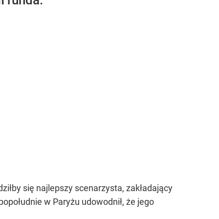
I runda.
ziłby się najlepszy scenarzysta, zakładający
popołudnie w Paryżu udowodnił, że jego