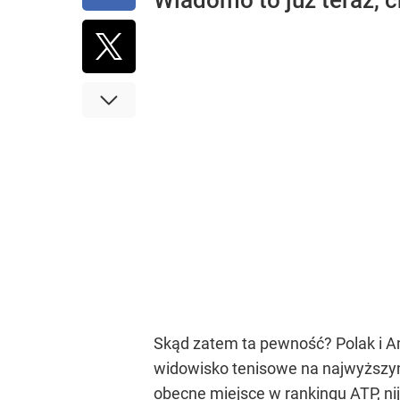
Wiadomo to już teraz, c
Skąd zatem ta pewność? Polak i Ame
widowisko tenisowe na najwyższym
obecne miejsce w rankingu ATP, ni