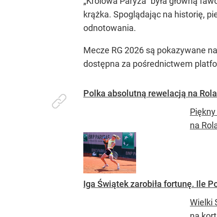
„Królowa Paryża” była główną fawo
krążka. Spoglądając na historię, p
odnotowania.
Mecze RG 2026 są pokazywane na an
dostępna za pośrednictwem platfo
Polka absolutną rewelacją na Rola
Piękny
na Rola
Iga Świątek zarobiła fortunę. Ile 
Wielki 
na kor