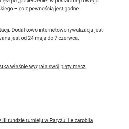
ęgnęła po „pocieszenie” w postaci brązowego
skiego – co z pewnością jest godne
cji. Dodatkowo internetowo rywalizacja jest
ana jest od 24 maja do 7 czerwca.
istka właśnie wygrała swój piąty mecz
III rundzie turnieju w Paryżu. Ile zarobiła