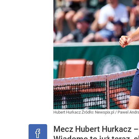
Hubert Hurkacz
Źródło:
Newspix.pl
/
Pawel Andra
Mecz Hubert Hurkacz – 