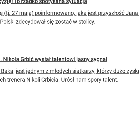
yzję! To rzadko spotykana sytuacja
ę (tj. 27 maja) poinformowano, jaka jest przyszłość Jan
 Polski zdecydował się zostać w stolicy.
. Nikola Grbić wysłał talentowi jasny sygnał
 Bakaj jest jednym z młodych siatkarzy, którzy dużo zys
h trenera Nikoli Grbicia. Urósł nam spory talent.