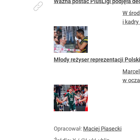
Ważna postać PlusLigi podjęła dec
W środ
i kadry
Młody reżyser reprezentacji Polski
Marcel
w oczac
Opracował:
Maciej Piasecki