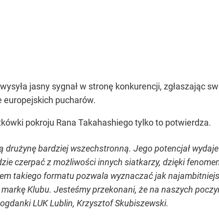
yła jasny sygnał w stronę konkurencji, zgłaszając swoj
ie europejskich pucharów.
atkówki pokroju Rana Takahashiego tylko to potwierdza.
 drużynę bardziej wszechstronną. Jego potencjał wydaje 
ędzie czerpać z możliwości innych siatkarzy, dzięki fenom
zem takiego formatu pozwala wyznaczać jak najambitniej
markę Klubu. Jesteśmy przekonani, że na naszych poczyn
Bogdanki LUK Lublin, Krzysztof Skubiszewski.