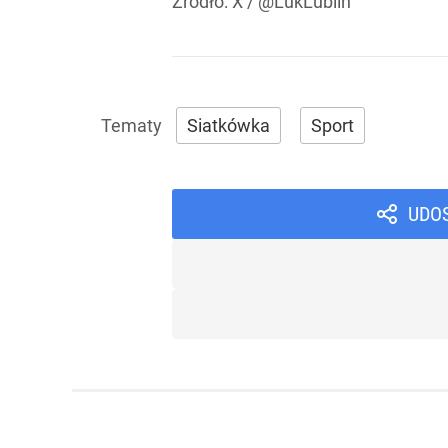
Źródło:
X
/
@LukLublin
Siatkówka
Sport
UDO