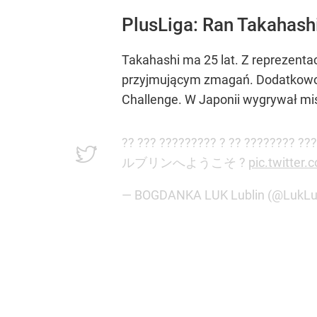
PlusLiga: Ran Takahashi
Takahashi ma 25 lat. Z reprezenta
przyjmującym zmagań. Dodatkowo z
Challenge. W Japonii wygrywał mis
?? ??? ????????? ? ?? ???????? ??
ルブリンへようこそ ?
pic.twitter.
— BOGDANKA LUK Lublin (@LukLu