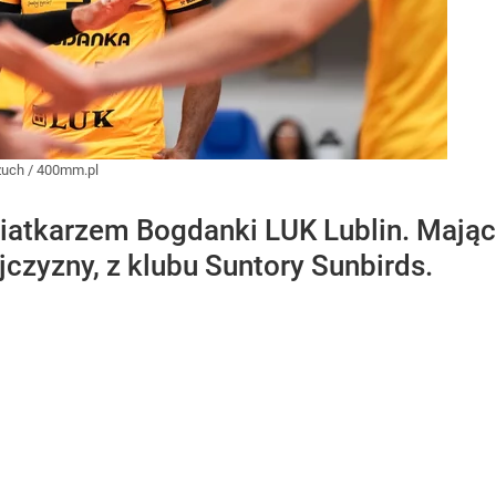
zuch / 400mm.pl
atkarzem Bogdanki LUK Lublin. Mający
jczyzny, z klubu Suntory Sunbirds.