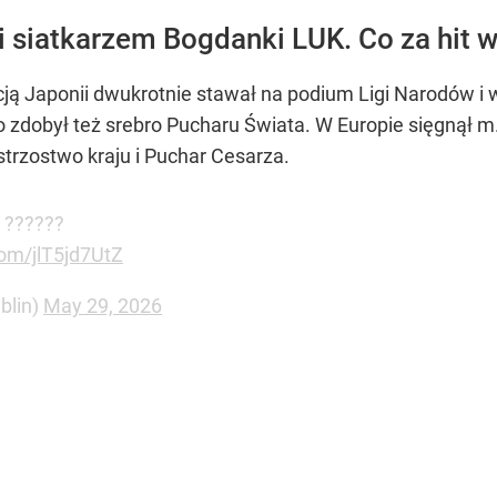
 siatkarzem Bogdanki LUK. Co za hit w 
cją Japonii dwukrotnie stawał na podium Ligi Narodów i 
dobył też srebro Pucharu Świata. W Europie sięgnął m.
trzostwo kraju i Puchar Cesarza.
? ??????
com/jlT5jd7UtZ
blin)
May 29, 2026