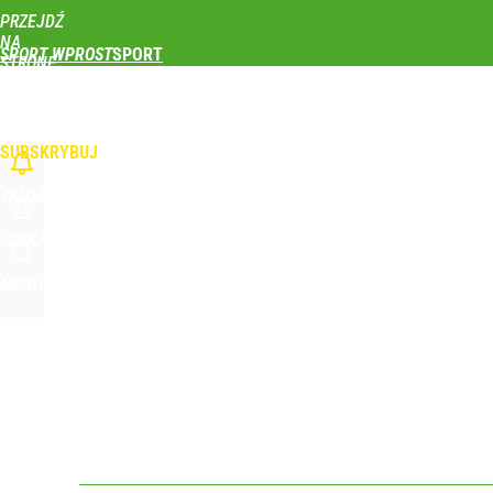
PRZEJDŹ
Udostępnij
0
Skomentuj
NA
SPORT WPROST
STRONĘ
GŁÓWNĄ
PIŁKA NOŻNA
SIATKÓWKA
TENIS
LEKKOATLETYKA
SKOKI NARCIAR
WPROST.PL
SUBSKRYBUJ
ZALOGUJ
SZUKAJ
MENU