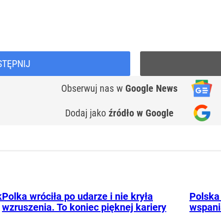
STĘPNIJ
Obserwuj nas
w
Google News
Dodaj jako
źródło w Google
k
Polka wróciła po udarze i nie kryła
Polska 
wzruszenia. To koniec pięknej kariery
wspani