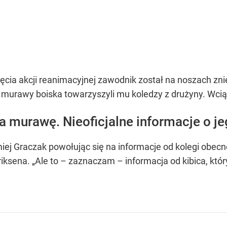
ęcia akcji reanimacyjnej zawodnik został na noszach zni
murawy boiska towarzyszyli mu koledzy z drużyny. Wciąż 
na murawę. Nieoficjalne informacje o j
miej Graczak powołując się na informacje od kolegi obecn
riksena.
„Ale to – zaznaczam – informacja od kibica, który