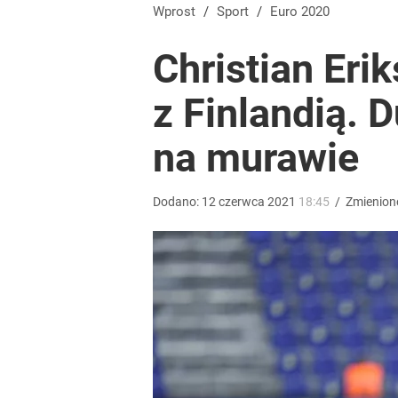
Co za cios dla reprezentacji Polski! Kontuzja i op
Wprost
/
Sport
/
Euro 2020
Christian Eri
dodaj
z Finlandią.
„Nie chodzi o zemstę”. Mocny apel w sprawie ofiar 
na murawie
dodaj
Dodano:
12
czerwca
2021
18:45
/
Zmienion
Polska flaga na czele Tour de France! Ależ wspani
dodaj