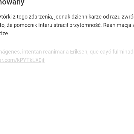
imowany
tórki z tego zdarzenia, jednak dziennikarze od razu zwró
to, że pomocnik Interu stracił przytomność. Reanimacja
dze.
mágenes, intentan reanimar a Eriksen, que cayó fulmina
ter.com/kPYTkLX0jf
1