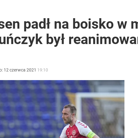
eracja zamiast mistrzostw Europy
ksen padł na boisko w
 Duńczyk był reanimow
rzezi wołyńskiej
o:
12
czerwca
2021
19:10
ały sukces