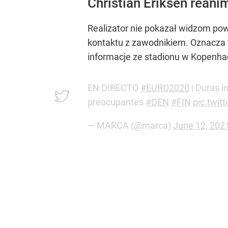
Christian Eriksen rean
Realizator nie pokazał widzom pow
kontaktu z zawodnikiem. Oznacza 
informacje ze stadionu w Kopenha
EN DIRECTO
#EURO2020
| Duras i
preocupantes
#DEN
#FIN
pic.twit
— MARCA (@marca)
June 12, 202