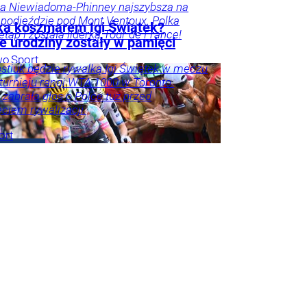
na Niewiadoma-Phinney najszybsza na
podjeździe pod Mont Ventoux. Polka
ka koszmarem Igi Świątek?
etap i została liderką Tour de France!
e urodziny zostały w pamięci
wo
Sport
stiuk będzie rywalką Igi Świątek w meczu
 turnieju rangi WTA 1000 w Toronto.
 zabrała głos o Polce tuż przed
ciem rywalizacji.
ort