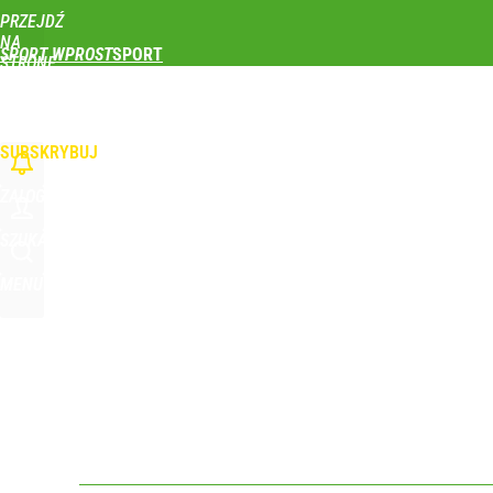
PRZEJDŹ
Udostępnij
0
Skomentuj
NA
SPORT WPROST
STRONĘ
GŁÓWNĄ
PIŁKA NOŻNA
SIATKÓWKA
TENIS
LEKKOATLETYKA
SKOKI NARCIAR
Polka wróciła po udarze i nie kryła wzruszenia. To 
WPROST.PL
SUBSKRYBUJ
dodaj
ZALOGUJ
Ukrainka koszmarem Igi Świątek? Popsute urodzin
SZUKAJ
MENU
dodaj
Wróbel: Wywiad z Woydyłło o Idze Świątek obnaży
dodaj