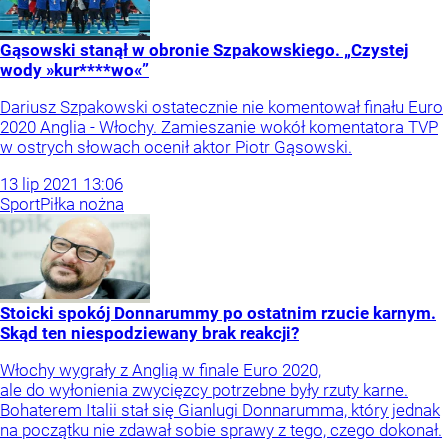
Gąsowski stanął w obronie Szpakowskiego. „Czystej
wody »kur****wo«”
Dariusz Szpakowski ostatecznie nie komentował finału Euro
2020 Anglia - Włochy. Zamieszanie wokół komentatora TVP
w ostrych słowach ocenił aktor Piotr Gąsowski.
13
lip
2021
13:06
Sport
Piłka nożna
Stoicki spokój Donnarummy po ostatnim rzucie karnym.
Skąd ten niespodziewany brak reakcji?
Włochy wygrały z Anglią w finale Euro 2020,
ale do wyłonienia zwycięzcy potrzebne były rzuty karne.
Bohaterem Italii stał się Gianlugi Donnarumma, który jednak
na początku nie zdawał sobie sprawy z tego, czego dokonał.