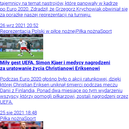
tajemnicy na temat nastrojów, które panowały w kadrze
po Euro 2020. Zdradził, że Grzegorz Krychowiak obwiniał się
za porażkę naszej reprezentacji na turnieju.
26
wrz
2021
20:52
Reprezentacja Polski w piłce nożnej
Piłka nożna
Sport
Miły gest UEFA. Simon Kjaer i medycy nagrodzeni
za uratowanie życia Christianowi Eriksenowi
Podczas Euro 2020 głośno było o akcji ratunkowej, dzięki
której Christian Eriksen uniknął śmierci podczas meczu
Danii z Finlandią. Ponad dwa miesiące po tym wydarzeniu
wszyscy, którzy pomogli piłkarzowi, zostali nagrodzeni przez
UEFA.
25
sie
2021
18:48
Piłka nożna
Sport