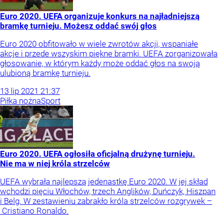
Euro 2020. UEFA organizuje konkurs na najładniejszą
bramkę turnieju. Możesz oddać swój głos
Euro 2020 obfitowało w wiele zwrotów akcji, wspaniałe
akcje i przede wszyskim piękne bramki. UEFA zorganizowała
głosowanie, w którym każdy może oddać głos na swoją
ulubioną bramkę turnieju.
13
lip
2021
21:37
Piłka nożna
Sport
Euro 2020. UEFA ogłosiła oficjalną drużynę turnieju.
Nie ma w niej króla strzelców
UEFA wybrała najlepszą jedenastkę Euro 2020. W jej skład
wchodzi pięciu Włochów, trzech Anglików, Duńczyk, Hiszpan
i Belg. W zestawieniu zabrakło króla strzelców rozgrywek –
Cristiano Ronaldo.