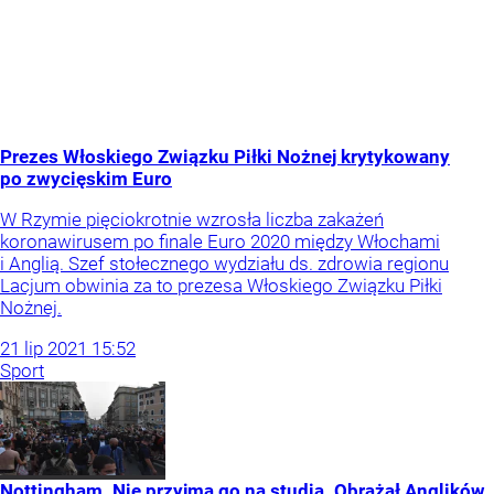
Prezes Włoskiego Związku Piłki Nożnej krytykowany
po zwycięskim Euro
W Rzymie pięciokrotnie wzrosła liczba zakażeń
koronawirusem po finale Euro 2020 między Włochami
i Anglią. Szef stołecznego wydziału ds. zdrowia regionu
Lacjum obwinia za to prezesa Włoskiego Związku Piłki
Nożnej.
21
lip
2021
15:52
Sport
Nottingham. Nie przyjmą go na studia. Obrażał Anglików