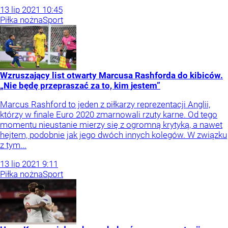
13
lip
2021
10:45
Piłka nożna
Sport
Wzruszający list otwarty Marcusa Rashforda do kibiców.
„Nie będę przepraszać za to, kim jestem”
Marcus Rashford to jeden z piłkarzy reprezentacji Anglii,
którzy w finale Euro 2020 zmarnowali rzuty karne. Od tego
momentu nieustanie mierzy się z ogromną krytyką, a nawet
hejtem, podobnie jak jego dwóch innych kolegów. W związku
z tym...
13
lip
2021
9:11
Piłka nożna
Sport