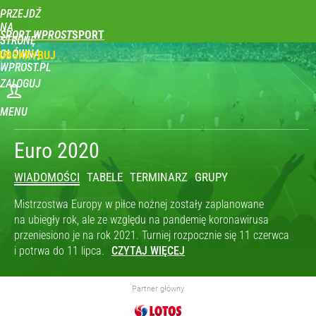
PRZEJDŹ
NA
SPORT WPROST
STRONĘ
GŁÓWNĄ
UBSKRYBUJ
WPROST.PL
ZALOGUJ
MENU
Euro 2020
WIADOMOŚCI
TABELE
TERMINARZ
GRUPY
Mistrzostwa Europy w piłce nożnej zostały zaplanowane
na ubiegły rok, ale ze względu na pandemię koronawirusa
przeniesiono je na rok 2021. Turniej rozpocznie się 11 czerwca
i potrwa do 11 lipca.
Partner główny