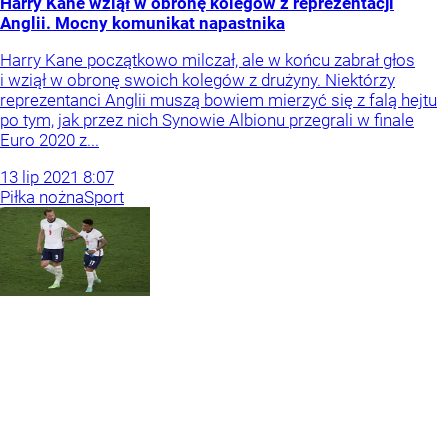
Harry Kane wziął w obronę kolegów z reprezentacji
Anglii. Mocny komunikat napastnika
Harry Kane początkowo milczał, ale w końcu zabrał głos
i wziął w obronę swoich kolegów z drużyny. Niektórzy
reprezentanci Anglii muszą bowiem mierzyć się z falą hejtu
po tym, jak przez nich Synowie Albionu przegrali w finale
Euro 2020 z...
13
lip
2021
8:07
Piłka nożna
Sport