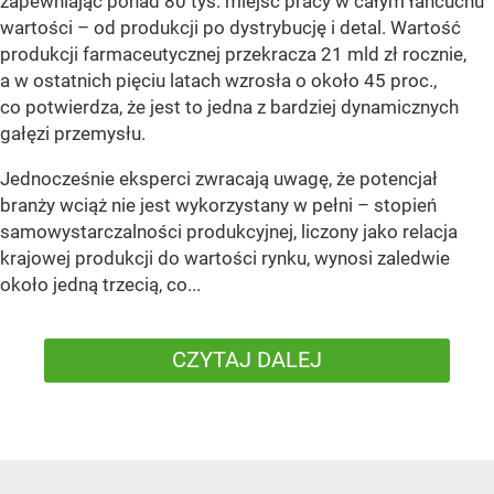
zapewniając ponad 80 tys. miejsc pracy w całym łańcuchu
wartości – od produkcji po dystrybucję i detal. Wartość
produkcji farmaceutycznej przekracza 21 mld zł rocznie,
a w ostatnich pięciu latach wzrosła o około 45 proc.,
co potwierdza, że jest to jedna z bardziej dynamicznych
gałęzi przemysłu.
Jednocześnie eksperci zwracają uwagę, że potencjał
branży wciąż nie jest wykorzystany w pełni – stopień
samowystarczalności produkcyjnej, liczony jako relacja
krajowej produkcji do wartości rynku, wynosi zaledwie
około jedną trzecią, co...
CZYTAJ DALEJ