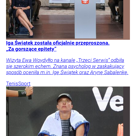
Iga Świątek została oficjalnie przeproszona.
„Za gorszące epitety”
Wizyta Ewa Woydyłło na kanale „Trzeci Serwis” odbiła
się szerokim echem. Znana psycholog w zaskakujący
sposób oceniła m.in. Igę Świątek oraz Arynę Sabalenkę.
Tenis
Sport