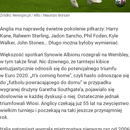
Żródło:
Newspix.pl
/
Aflo / Maurizio Borsari
Anglia ma naprawdę świetne pokolenie piłkarzy: Harry
Kane, Raheem Sterling, Jadon Sancho, Phil Foden, Kyle
Walker, John Stones… Długo można byłoby wymieniać.
Większość spotkań Synowie Albionu rozegrali na Wembley,
w tym także finał. Nic dziwnego, że tamtejsi kibice
entuzjastycznie odnosili się do potencjalnego triumfu
w Euro 2020. „It’s coming home”, czyli hasło odnoszące się
do „futbolu powracającego do domu” w przypadku
wygranej drużyny Garetha Southgate’a, pojawiało się
dosłownie w każdej dyskusji o niej. Ostatecznie jednak
triumfowali Włosi. Anglicy czekają już 55 lat na zwycięstwo
wielkim turnieju i poczekają na taki jeszcze przynajmniej
rok.
Italia natomiast wygrała mistrzostwa pierwszy raz od 2006