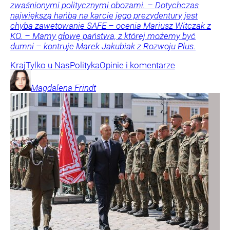
zwaśnionymi politycznymi obozami. – Dotychczas
największą hańbą na karcie jego prezydentury jest
chyba zawetowanie SAFE – ocenia Mariusz Witczak z
KO. – Mamy głowę państwa, z której możemy być
dumni – kontruje Marek Jakubiak z Rozwoju Plus.
Kraj
Tylko u Nas
Polityka
Opinie i komentarze
Magdalena
Frindt