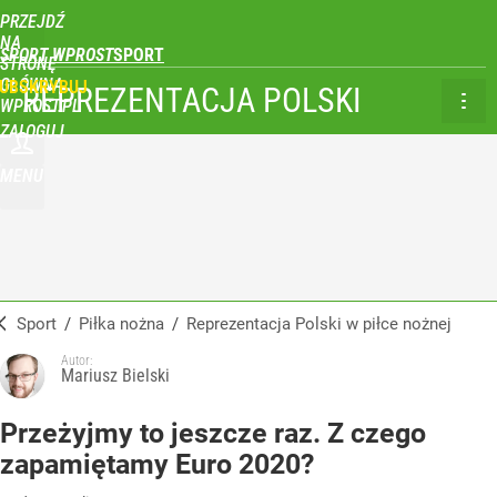
PRZEJDŹ
NA
SPORT WPROST
STRONĘ
GŁÓWNĄ
UBSKRYBUJ
REPREZENTACJA POLSKI
WPROST.PL
ZALOGUJ
MENU
Sport
/
Piłka nożna
/
Reprezentacja Polski w piłce nożnej
Autor:
Mariusz Bielski
Przeżyjmy to jeszcze raz. Z czego
zapamiętamy Euro 2020?