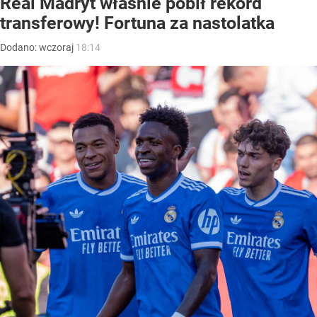
Real Madryt właśnie pobił rekord
transferowy! Fortuna za nastolatka
Dodano:
wczoraj
18:14