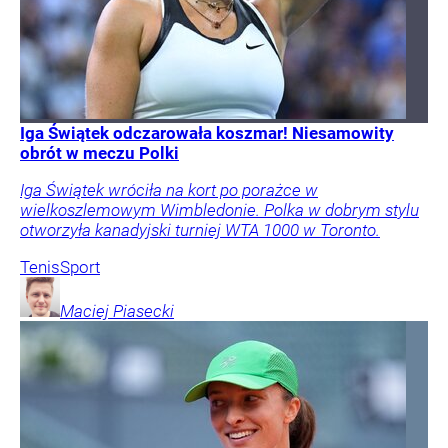
Iga Świątek odczarowała koszmar! Niesamowity
obrót w meczu Polki
Iga Świątek wróciła na kort po porażce w
wielkoszlemowym Wimbledonie. Polka w dobrym stylu
otworzyła kanadyjski turniej WTA 1000 w Toronto.
Tenis
Sport
Maciej
Piasecki