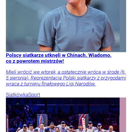
Polscy siatkarze utknęli w Chinach. Wiadomo,
co z powrotem mistrzów!
Mieli wrócić we wtorek, a ostatecznie wrócą w środę (tj.
5 sierpnia). Reprezentacja Polski siatkarzy z przygodami
wraca z turnieju finałowego Ligi Narodów.
Siatkówka
Sport