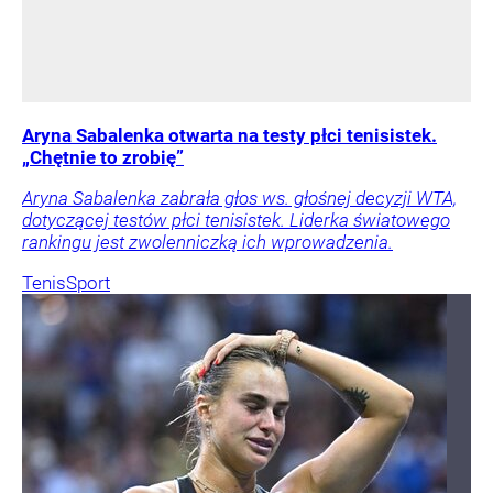
Aryna Sabalenka otwarta na testy płci tenisistek.
„Chętnie to zrobię”
Aryna Sabalenka zabrała głos ws. głośnej decyzji WTA,
dotyczącej testów płci tenisistek. Liderka światowego
rankingu jest zwolenniczką ich wprowadzenia.
Tenis
Sport