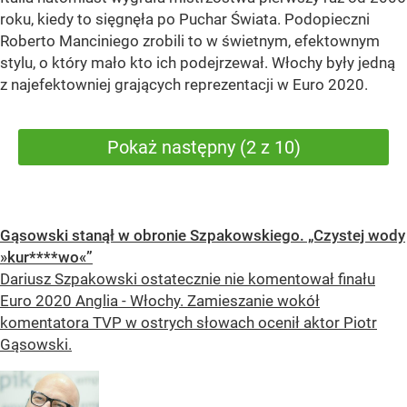
roku, kiedy to sięgnęła po Puchar Świata. Podopieczni
Roberto Manciniego zrobili to w świetnym, efektownym
stylu, o który mało kto ich podejrzewał. Włochy były jedną
z najefektowniej grających reprezentacji w Euro 2020.
Pokaż następny (2 z 10)
Gąsowski stanął w obronie Szpakowskiego. „Czystej wody
»kur****wo«”
Dariusz Szpakowski ostatecznie nie komentował finału
Euro 2020 Anglia - Włochy. Zamieszanie wokół
komentatora TVP w ostrych słowach ocenił aktor Piotr
Gąsowski.