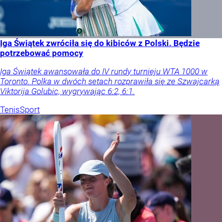
Iga Świątek zwróciła się do kibiców z Polski. Będzie
potrzebować pomocy
Iga Świątek awansowała do IV rundy turnieju WTA 1000 w
Toronto. Polka w dwóch setach rozprawiła się ze Szwajcarką
Viktorija Golubic, wygrywając 6:2, 6:1.
Tenis
Sport