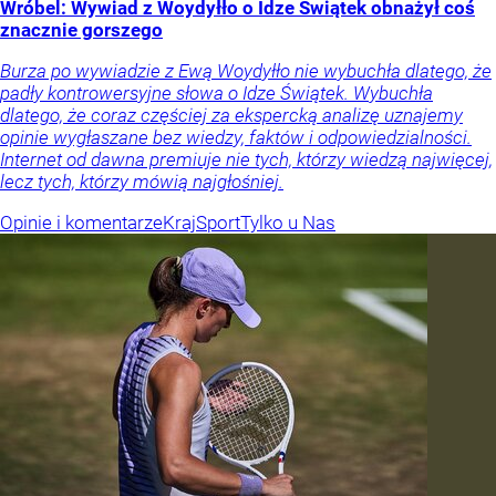
Wróbel: Wywiad z Woydyłło o Idze Świątek obnażył coś
znacznie gorszego
Burza po wywiadzie z Ewą Woydyłło nie wybuchła dlatego, że
padły kontrowersyjne słowa o Idze Świątek. Wybuchła
dlatego, że coraz częściej za ekspercką analizę uznajemy
opinie wygłaszane bez wiedzy, faktów i odpowiedzialności.
Internet od dawna premiuje nie tych, którzy wiedzą najwięcej,
lecz tych, którzy mówią najgłośniej.
Opinie i komentarze
Kraj
Sport
Tylko u Nas