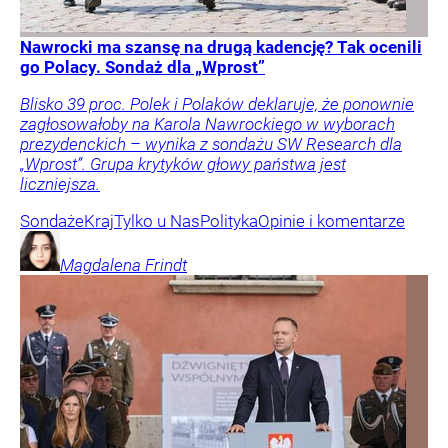
Nawrocki ma szansę na drugą kadencję? Tak ocenili
go Polacy. Sondaż dla „Wprost”
Blisko 39 proc. Polek i Polaków deklaruje, że ponownie
zagłosowałoby na Karola Nawrockiego w wyborach
prezydenckich – wynika z sondażu SW Research dla
„Wprost”. Grupa krytyków głowy państwa jest
liczniejsza.
Sondaże
Kraj
Tylko u Nas
Polityka
Opinie i komentarze
Magdalena
Frindt