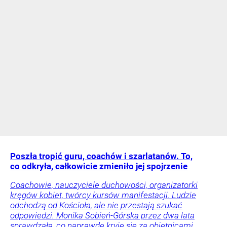
Poszła tropić guru, coachów i szarlatanów. To,
co odkryła, całkowicie zmieniło jej spojrzenie
Coachowie, nauczyciele duchowości, organizatorki
kręgów kobiet, twórcy kursów manifestacji. Ludzie
odchodzą od Kościoła, ale nie przestają szukać
odpowiedzi. Monika Sobień-Górska przez dwa lata
sprawdzała, co naprawdę kryje się za obietnicami