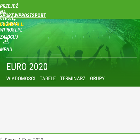
PRZEJDŹ
NA
SPORT WPROST
STRONĘ
GŁÓWNĄ
UBSKRYBUJ
WPROST.PL
ZALOGUJ
MENU
EURO 2020
WIADOMOŚCI
TABELE
TERMINARZ
GRUPY