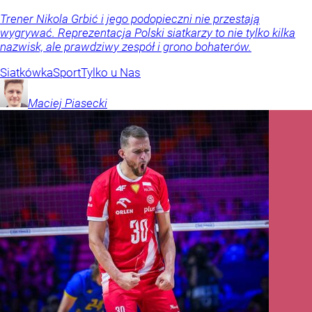
Trener Nikola Grbić i jego podopieczni nie przestają
wygrywać. Reprezentacja Polski siatkarzy to nie tylko kilka
nazwisk, ale prawdziwy zespół i grono bohaterów.
Siatkówka
Sport
Tylko u Nas
Maciej
Piasecki