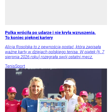
Polka wróciła po udarze i nie kryła wzruszenia.
To koniec pięknej kariery
Alicja Rosolska to z pewnością postać, która zapisała
ważne karty w dziejach polskiego tenisa. W piątek (tj. 7
sierpnia 2026 roku) rozegrała swój ostatni mecz.
Tenis
Sport