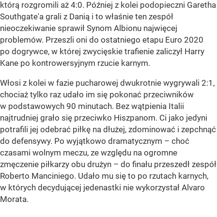
którą rozgromili aż 4:0. Później z kolei podopieczni Garetha
Southgate'a grali z Danią i to właśnie ten zespół
nieoczekiwanie sprawił Synom Albionu najwięcej
problemów. Przeszli oni do ostatniego etapu Euro 2020
po dogrywce, w której zwycięskie trafienie zaliczył Harry
Kane po kontrowersyjnym rzucie karnym.
Włosi z kolei w fazie pucharowej dwukrotnie wygrywali 2:1,
chociaż tylko raz udało im się pokonać przeciwników
w podstawowych 90 minutach. Bez wątpienia Italii
najtrudniej grało się przeciwko Hiszpanom. Ci jako jedyni
potrafili jej odebrać piłkę na dłużej, zdominować i zepchnąć
do defensywy. Po wyjątkowo dramatycznym – choć
czasami wolnym meczu, ze względu na ogromne
zmęczenie piłkarzy obu drużyn – do finału przeszedł zespół
Roberto Manciniego. Udało mu się to po rzutach karnych,
w których decydującej jedenastki nie wykorzystał Alvaro
Morata.