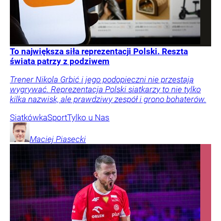
To największa siła reprezentacji Polski. Reszta
świata patrzy z podziwem
Trener Nikola Grbić i jego podopieczni nie przestają
wygrywać. Reprezentacja Polski siatkarzy to nie tylko
kilka nazwisk, ale prawdziwy zespół i grono bohaterów.
Siatkówka
Sport
Tylko u Nas
Maciej
Piasecki