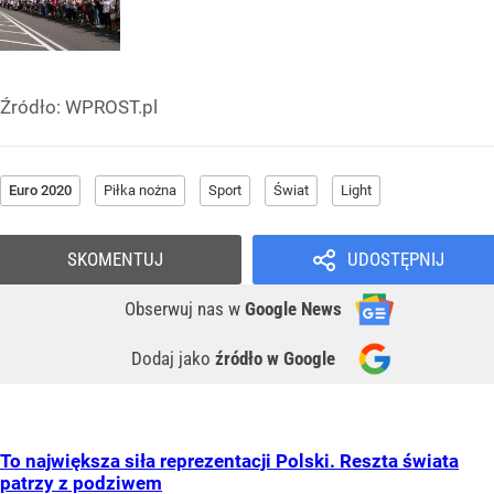
Źródło:
WPROST.pl
Euro 2020
Piłka nożna
Sport
Świat
Light
SKOMENTUJ
UDOSTĘPNIJ
Obserwuj nas
w
Google News
Dodaj jako
źródło w Google
To największa siła reprezentacji Polski. Reszta świata
patrzy z podziwem