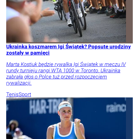
Ukrainka koszmarem Igi Świątek? Popsute urodziny
zostały w pamięci
Marta Kostiuk będzie rywalką Igi Świątek w meczu IV
rundy turnieju rangi WTA 1000 w Toronto. Ukrainka
zabrała głos o Polce tuż przed rozpoczęciem
rywalizacji.
Tenis
Sport