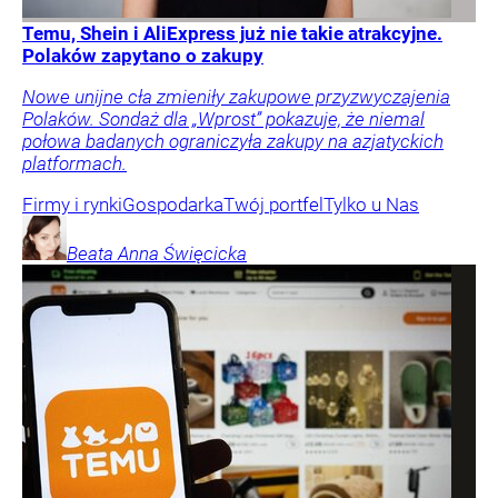
Temu, Shein i AliExpress już nie takie atrakcyjne.
Polaków zapytano o zakupy
Nowe unijne cła zmieniły zakupowe przyzwyczajenia
Polaków. Sondaż dla „Wprost” pokazuje, że niemal
połowa badanych ograniczyła zakupy na azjatyckich
platformach.
Firmy i rynki
Gospodarka
Twój portfel
Tylko u Nas
Beata Anna
Święcicka