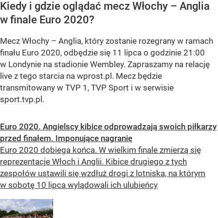
Kiedy i gdzie oglądać mecz Włochy – Anglia
w finale Euro 2020?
Mecz Włochy – Anglia, który zostanie rozegrany w ramach
finału Euro 2020, odbędzie się 11 lipca o godzinie 21:00
w Londynie na stadionie Wembley. Zapraszamy na relację
live z tego starcia na wprost.pl. Mecz będzie
transmitowany w TVP 1, TVP Sport i w serwisie
sport.tvp.pl.
Euro 2020. Angielscy kibice odprowadzają swoich piłkarzy
przed finałem. Imponujące nagranie
Euro 2020 dobiega końca. W wielkim finale zmierzą się
reprezentacje Włoch i Anglii. Kibice drugiego z tych
zespołów ustawili się wzdłuż drogi z lotniska, na którym
w sobotę 10 lipca wylądowali ich ulubieńcy