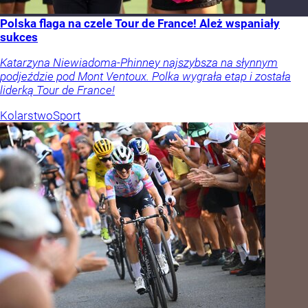
Polska flaga na czele Tour de France! Ależ wspaniały
sukces
Katarzyna Niewiadoma-Phinney najszybsza na słynnym
podjeździe pod Mont Ventoux. Polka wygrała etap i została
liderką Tour de France!
Kolarstwo
Sport