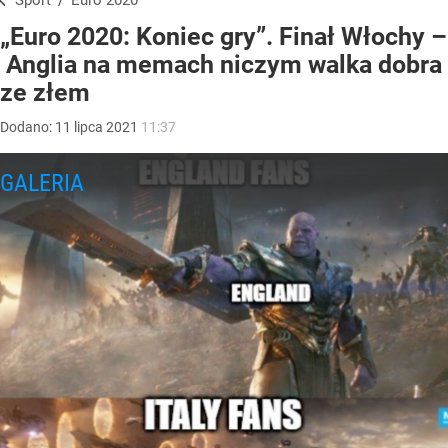
Sport
/
Euro 2020
„Euro 2020: Koniec gry”. Finał Włochy –
Anglia na memach niczym walka dobra
ze złem
Dodano:
11
lipca
2021
11:37