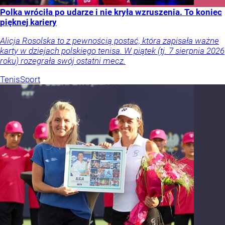
Polka wróciła po udarze i nie kryła wzruszenia. To koniec
pięknej kariery
Alicja Rosolska to z pewnością postać, która zapisała ważne
karty w dziejach polskiego tenisa. W piątek (tj. 7 sierpnia 2026
roku) rozegrała swój ostatni mecz.
Tenis
Sport