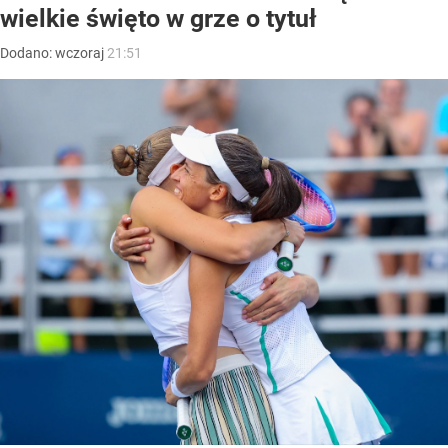
wielkie święto w grze o tytuł
Dodano:
wczoraj
21:51