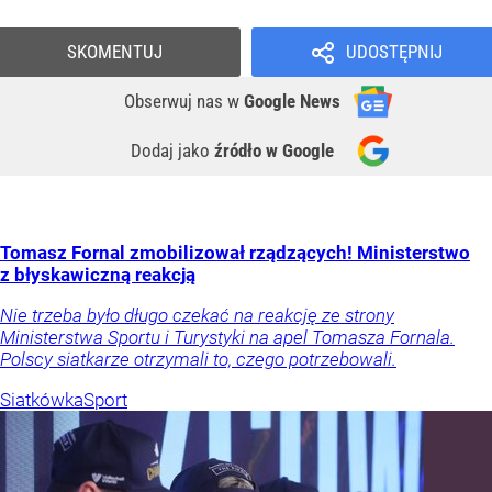
SKOMENTUJ
UDOSTĘPNIJ
Obserwuj nas
w
Google News
Dodaj jako
źródło w Google
Tomasz Fornal zmobilizował rządzących! Ministerstwo
z błyskawiczną reakcją
Nie trzeba było długo czekać na reakcję ze strony
Ministerstwa Sportu i Turystyki na apel Tomasza Fornala.
Polscy siatkarze otrzymali to, czego potrzebowali.
Siatkówka
Sport