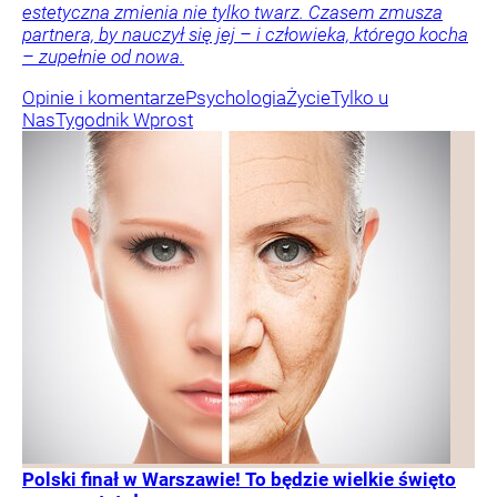
estetyczna zmienia nie tylko twarz. Czasem zmusza
partnera, by nauczył się jej – i człowieka, którego kocha
– zupełnie od nowa.
Opinie i komentarze
Psychologia
Życie
Tylko u
Nas
Tygodnik Wprost
Polski finał w Warszawie! To będzie wielkie święto