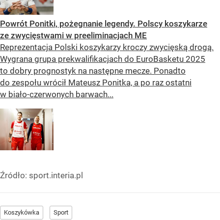
Powrót Ponitki, pożegnanie legendy. Polscy koszykarze
ze zwycięstwami w preeliminacjach ME
Reprezentacja Polski koszykarzy kroczy zwycięską drogą.
Wygrana grupa prekwalifikacjach do EuroBasketu 2025
to dobry prognostyk na następne mecze. Ponadto
do zespołu wrócił Mateusz Ponitka, a po raz ostatni
w biało-czerwonych barwach...
Źródło:
sport.interia.pl
Koszykówka
Sport