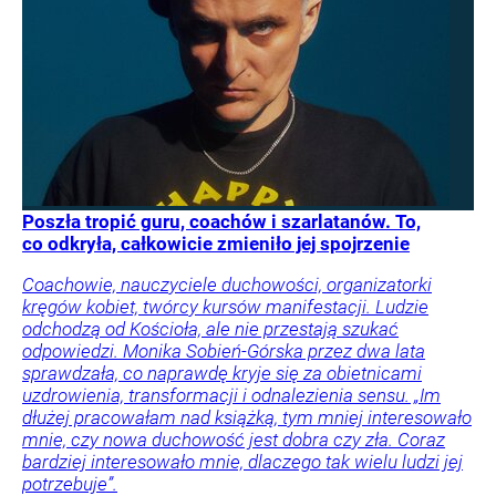
Poszła tropić guru, coachów i szarlatanów. To,
co odkryła, całkowicie zmieniło jej spojrzenie
Coachowie, nauczyciele duchowości, organizatorki
kręgów kobiet, twórcy kursów manifestacji. Ludzie
odchodzą od Kościoła, ale nie przestają szukać
odpowiedzi. Monika Sobień-Górska przez dwa lata
sprawdzała, co naprawdę kryje się za obietnicami
uzdrowienia, transformacji i odnalezienia sensu. „Im
dłużej pracowałam nad książką, tym mniej interesowało
mnie, czy nowa duchowość jest dobra czy zła. Coraz
bardziej interesowało mnie, dlaczego tak wielu ludzi jej
potrzebuje”.