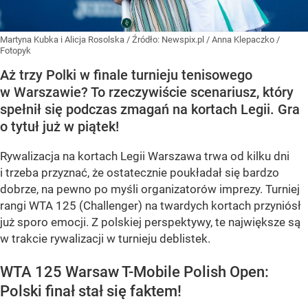
Martyna Kubka i Alicja Rosolska
/ Źródło:
Newspix.pl
/
Anna Klepaczko /
Fotopyk
Aż trzy Polki w finale turnieju tenisowego
w Warszawie? To rzeczywiście scenariusz, który
spełnił się podczas zmagań na kortach Legii. Gra
o tytuł już w piątek!
Rywalizacja na kortach Legii Warszawa trwa od kilku dni
i trzeba przyznać, że ostatecznie poukładał się bardzo
dobrze, na pewno po myśli organizatorów imprezy. Turniej
rangi WTA 125 (Challenger) na twardych kortach przyniósł
już sporo emocji. Z polskiej perspektywy, te największe są
w trakcie rywalizacji w turnieju deblistek.
WTA 125 Warsaw T-Mobile Polish Open:
Polski finał stał się faktem!