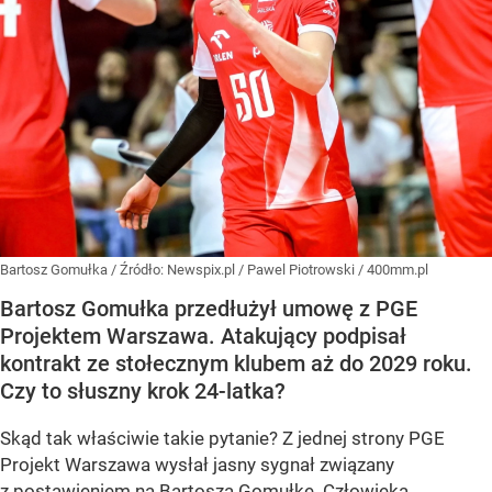
Bartosz Gomułka
/ Źródło:
Newspix.pl
/
Pawel Piotrowski / 400mm.pl
Bartosz Gomułka przedłużył umowę z PGE
Projektem Warszawa. Atakujący podpisał
kontrakt ze stołecznym klubem aż do 2029 roku.
Czy to słuszny krok 24-latka?
Skąd tak właściwie takie pytanie? Z jednej strony PGE
Projekt Warszawa wysłał jasny sygnał związany
z postawieniem na Bartosza Gomułkę. Człowieka