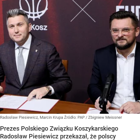
Radosław Piesiewicz, Marcin Krupa
Źródło:
PAP
/
Zbigniew Meissner
Prezes Polskiego Związku Koszykarskiego
Radosław Piesiewicz przekazał, że polscy