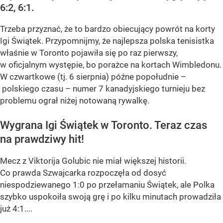
6:2, 6:1.
Trzeba przyznać, że to bardzo obiecujący powrót na korty
Igi Świątek. Przypomnijmy, że najlepsza polska tenisistka
właśnie w Toronto pojawiła się po raz pierwszy,
w oficjalnym występie, bo porażce na kortach Wimbledonu.
W czwartkowe (tj. 6 sierpnia) późne popołudnie –
polskiego czasu – numer 7 kanadyjskiego turnieju bez
problemu ograł niżej notowaną rywalkę.
Wygrana Igi Świątek w Toronto. Teraz czas
na prawdziwy hit!
Mecz z Viktorija Golubic nie miał większej historii.
Co prawda Szwajcarka rozpoczęła od dosyć
niespodziewanego 1:0 po przełamaniu Świątek, ale Polka
szybko uspokoiła swoją grę i po kilku minutach prowadziła
już 4:1....