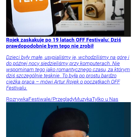
Rojek zaskakuje po 19 latach OFF Festivalu: Dziś
prawdopodobnie bym tego nie zrobił
Dzieci były małe, usypialiśmy je, wchodziliśmy na górę i
do późnej nocy siedzieliśmy przy komputerach. Nie
wspominam tego jako romantycznego czasu, za którym
dziś szczególnie tęsknię. To była po prostu bardzo
ciężka praca – mówi Artur Rojek o początkach OFF
Festivalu.
Rozrywka
Festiwale/Przeglądy
Muzyka
Tylko u Nas