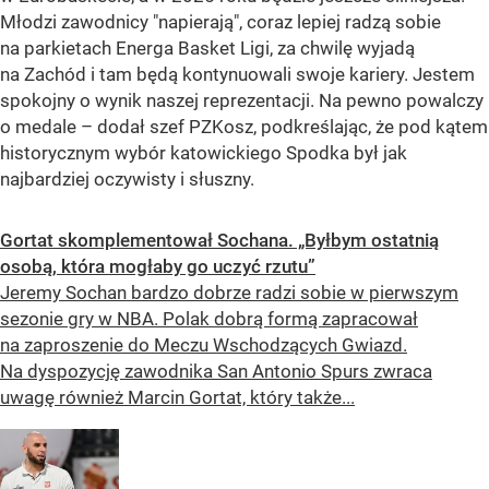
Młodzi zawodnicy "napierają", coraz lepiej radzą sobie
na parkietach Energa Basket Ligi, za chwilę wyjadą
na Zachód i tam będą kontynuowali swoje kariery. Jestem
spokojny o wynik naszej reprezentacji. Na pewno powalczy
o medale – dodał szef PZKosz, podkreślając, że pod kątem
historycznym wybór katowickiego Spodka był jak
najbardziej oczywisty i słuszny.
Gortat skomplementował Sochana. „Byłbym ostatnią
osobą, która mogłaby go uczyć rzutu”
Jeremy Sochan bardzo dobrze radzi sobie w pierwszym
sezonie gry w NBA. Polak dobrą formą zapracował
na zaproszenie do Meczu Wschodzących Gwiazd.
Na dyspozycję zawodnika San Antonio Spurs zwraca
uwagę również Marcin Gortat, który także...