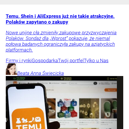
Temu, Shein i AliExpress już nie takie atrakcyjne.
Polaków zapytano o zakupy
Nowe unijne cła zmieniły zakupowe przyzwyczajenia
Polaków. Sondaż dla „Wprost” pokazuje, że niemal
połowa badanych ograniczyła zakupy na azjatyckich
platformach.
Firmy i rynki
Gospodarka
Twój portfel
Tylko u Nas
Beata Anna
Święcicka