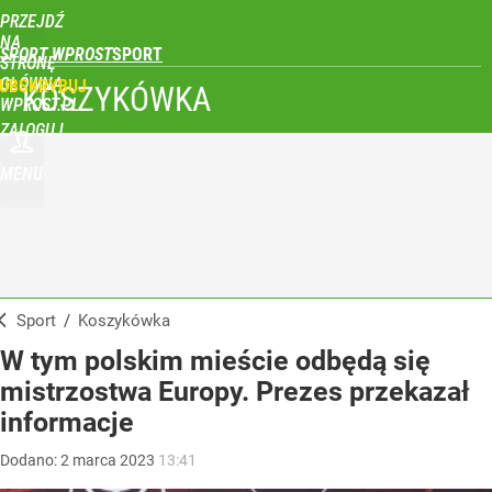
PRZEJDŹ
NA
SPORT WPROST
STRONĘ
GŁÓWNĄ
UBSKRYBUJ
KOSZYKÓWKA
WPROST.PL
ZALOGUJ
MENU
Sport
/
Koszykówka
W tym polskim mieście odbędą się
mistrzostwa Europy. Prezes przekazał
informacje
Dodano:
2
marca
2023
13:41