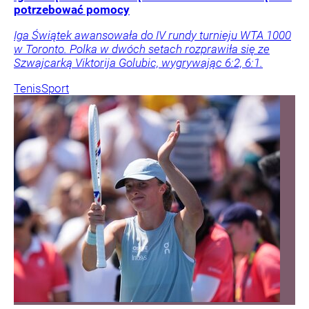
potrzebować pomocy
Iga Świątek awansowała do IV rundy turnieju WTA 1000
w Toronto. Polka w dwóch setach rozprawiła się ze
Szwajcarką Viktorija Golubic, wygrywając 6:2, 6:1.
Tenis
Sport