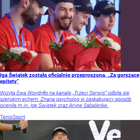
Iga Świątek została oficjalnie przeproszona. „Za gorszące
epitety”
Wizyta Ewa Woydyłło na kanale „Trzeci Serwis” odbiła się
szerokim echem. Znana psycholog w zaskakujący sposób
oceniła m.in. Igę Świątek oraz Arynę Sabalenkę.
Tenis
Sport