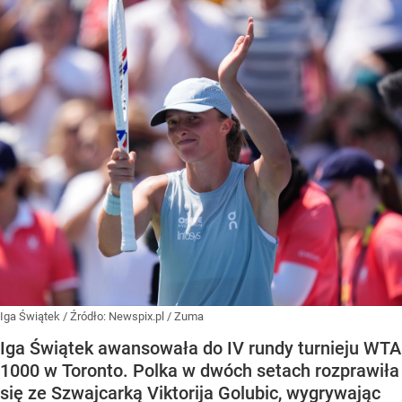
Iga Świątek
/ Źródło:
Newspix.pl
/
Zuma
Iga Świątek awansowała do IV rundy turnieju WTA
1000 w Toronto. Polka w dwóch setach rozprawiła
się ze Szwajcarką Viktorija Golubic, wygrywając