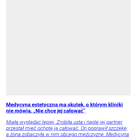
Medycyna estetyczna ma skutek, o którym kliniki
nie mówią. „Nie chcę jej całować”
Miała wyglądać lepiej. Zrobiła usta i nagle jej partner
przestał mieć ochotę ją całować. On poprawił szczękę,
a żona zobaczyła w nim obcego mężczyznę. Medycyna