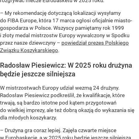
rozgrywać mecze Eurobasketu w 2025 roku.
– My rekomendację dotyczącą lokalizacji wysyłamy
do FIBA Europe, która 17 marca ogłosi oficjalnie miasto-
gospodarza w Polsce. Wszyscy pamiętamy rok 1999
i złoty medal mistrzostw Europy wywalczony w Spodku
przez nasze dziewczyny –
powiedział prezes Polskiego
Związku Koszykarskiego
.
Radosław Piesiewicz: W 2025 roku drużyna
będzie jeszcze silniejsza
W mistrzostwach Europy udział wezmą 24 drużyny.
Radosław Piesiewicz podkreślił, że kwalifikacje, które
trwają, są bardzo istotne pod kątem przygotowań
do wielkiej imprezy, ale też dobrą okazją do wykazania się
dla młodych koszykarzy.
– Drużyna gra coraz lepiej. Zajęła czwarte miejsce
w Eurobaskecie, a w 2025 roku będzie jeszcze silniejsza.