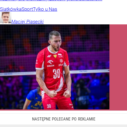
Siatkówka
Sport
Tylko u Nas
Maciej
Piasecki