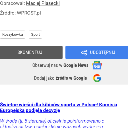
Opracował:
Maciej Piasecki
Źródło:
WPROST.pl
Koszykówka
Sport
SKOMENTUJ
UDOSTĘPNIJ
Obserwuj nas
w
Google News
Dodaj jako
źródło w Google
Świetne wieści dla kibiców sportu w Polsce! Komisja
Europejska podjęła decyzję
W środę (tj. 5 sierpnia) oficjalnie poinformowano o
aktualizacji tzw. polskiej liście ważnych wydarzeń,