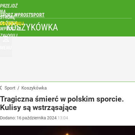
PRZEJDŹ
NA
SPORT WPROST
STRONĘ
GŁÓWNĄ
UBSKRYBUJ
KOSZYKÓWKA
WPROST.PL
ZALOGUJ
MENU
Sport
/
Koszykówka
Tragiczna śmierć w polskim sporcie.
Kulisy są wstrząsające
Dodano:
16
października
2024
13:04