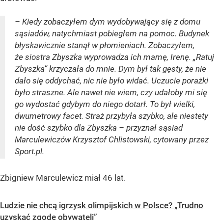
– Kiedy zobaczyłem dym wydobywający się z domu
sąsiadów, natychmiast pobiegłem na pomoc. Budynek
błyskawicznie stanął w płomieniach. Zobaczyłem,
że siostra Zbyszka wyprowadza ich mamę, Irenę. „Ratuj
Zbyszka” krzyczała do mnie. Dym był tak gęsty, że nie
dało się oddychać, nic nie było widać. Uczucie porażki
było straszne. Ale nawet nie wiem, czy udałoby mi się
go wydostać gdybym do niego dotarł. To był wielki,
dwumetrowy facet. Straż przybyła szybko, ale niestety
nie dość szybko dla Zbyszka – przyznał sąsiad
Marculewiczów Krzysztof Chlistowski, cytowany przez
Sport.pl.
Zbigniew Marculewicz miał 46 lat.
Ludzie nie chcą igrzysk olimpijskich w Polsce? „Trudno
uzyskać zgodę obywateli”