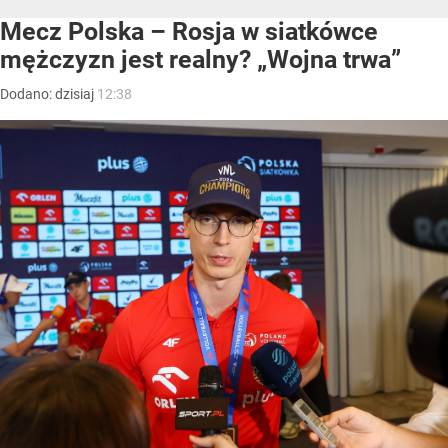
Mecz Polska – Rosja w siatkówce
mężczyzn jest realny? „Wojna trwa”
Dodano:
dzisiaj
12:38