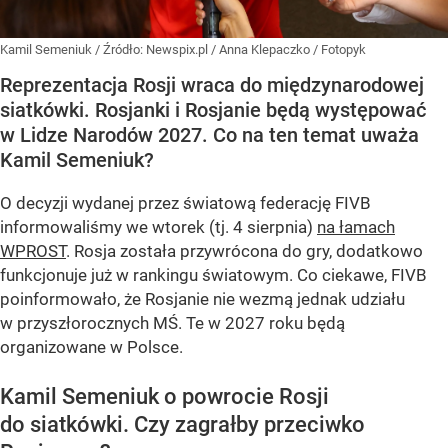
Kamil Semeniuk
/ Źródło:
Newspix.pl
/
Anna Klepaczko / Fotopyk
Reprezentacja Rosji wraca do międzynarodowej
siatkówki. Rosjanki i Rosjanie będą występować
w Lidze Narodów 2027. Co na ten temat uważa
Kamil Semeniuk?
O decyzji wydanej przez światową federację FIVB
informowaliśmy we wtorek (tj. 4 sierpnia)
na łamach
WPROST
. Rosja została przywrócona do gry, dodatkowo
funkcjonuje już w rankingu światowym. Co ciekawe, FIVB
poinformowało, że Rosjanie nie wezmą jednak udziału
w przyszłorocznych MŚ. Te w 2027 roku będą
organizowane w Polsce.
Kamil Semeniuk o powrocie Rosji
do siatkówki. Czy zagrałby przeciwko