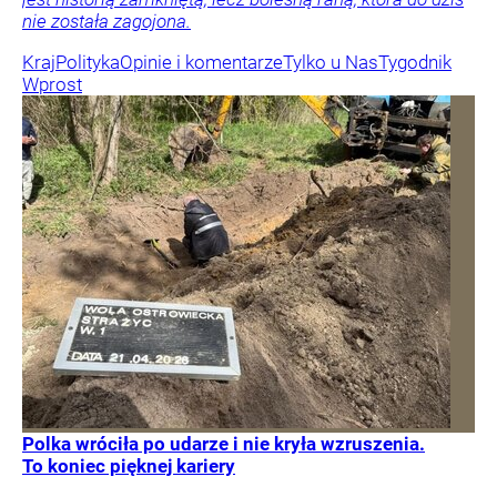
nie została zagojona.
Kraj
Polityka
Opinie i komentarze
Tylko u Nas
Tygodnik
Wprost
Polka wróciła po udarze i nie kryła wzruszenia.
To koniec pięknej kariery