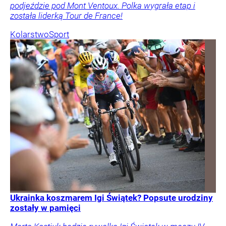
podjeździe pod Mont Ventoux. Polka wygrała etap i
została liderką Tour de France!
Kolarstwo
Sport
Ukrainka koszmarem Igi Świątek? Popsute urodziny
zostały w pamięci