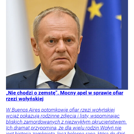
„Nie chodzi o zemstę”. Mocny apel w sprawie ofiar
rzezi wołyńskiej
W Buenos Aires potomkowie ofiar rzezi wołyńskiej
wciąż pokazują rodzinne zdjęcia i listy, wspominając
bliskich zamordowanych z niezwykłym okrucieństwem.
Ich dramat przypomina, że dla wielu rodzin Wołyń nie
jest historią zamkniętą, lecz bolesną raną, która do dziś