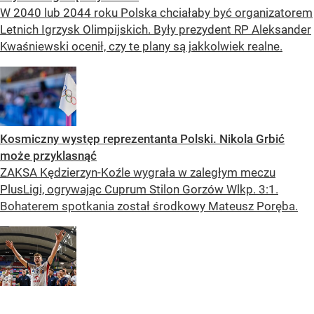
W 2040 lub 2044 roku Polska chciałaby być organizatorem
Letnich Igrzysk Olimpijskich. Były prezydent RP Aleksander
Kwaśniewski ocenił, czy te plany są jakkolwiek realne.
Kosmiczny występ reprezentanta Polski. Nikola Grbić
może przyklasnąć
ZAKSA Kędzierzyn-Koźle wygrała w zaległym meczu
PlusLigi, ogrywając Cuprum Stilon Gorzów Wlkp. 3:1.
Bohaterem spotkania został środkowy Mateusz Poręba.