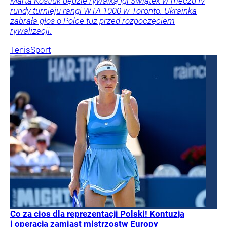
Marta Kostiuk będzie rywalką Igi Świątek w meczu IV
rundy turnieju rangi WTA 1000 w Toronto. Ukrainka
zabrała głos o Polce tuż przed rozpoczęciem
rywalizacji.
Tenis
Sport
Co za cios dla reprezentacji Polski! Kontuzja
i operacja zamiast mistrzostw Europy