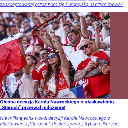
zaakceptowanej przez Komisję Europejską. O czym mowa?
Głośna decyzja Karola Nawrockiego o ułaskawieniu.
„Staruch” przerwał milczenie!
Nie milkną echa wokół decyzji Karola Nawrockiego o
ułaskawieniu „Starucha”. Postać znana z trybun piłkarskiej