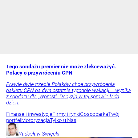
Tego sondażu premier nie może zlekceważyć.
Polacy o przywróceniu CPN
Prawie dwie trzecie Polaków chce przywrócenia
pakietu CPN na dwa ostatnie tygodnie wakacji – wynika
z sondażu dla „Wprost”. Decyzja w tej sprawie lada
dzień.
Finanse i inwestycje
Firmy i rynki
Gospodarka
Twój
portfel
Motoryzacja
Tylko u Nas
Radosław
Święcki