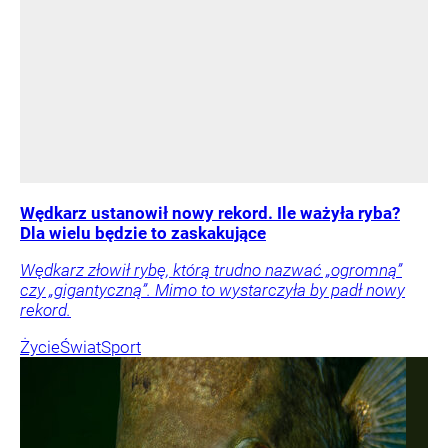
Wędkarz ustanowił nowy rekord. Ile ważyła ryba?
Dla wielu będzie to zaskakujące
Wędkarz złowił rybę, którą trudno nazwać „ogromną”
czy „gigantyczną”. Mimo to wystarczyła by padł nowy
rekord.
Życie
Świat
Sport