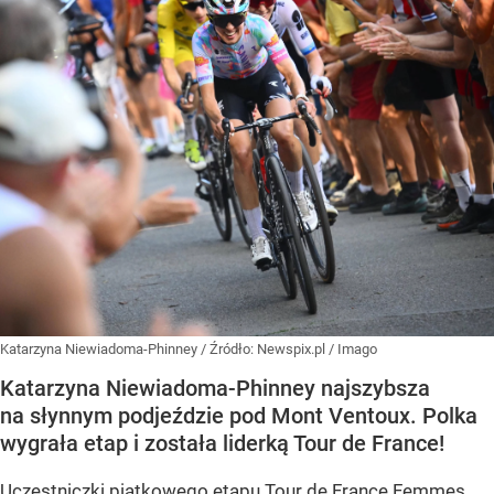
Katarzyna Niewiadoma-Phinney
/ Źródło:
Newspix.pl
/
Imago
Katarzyna Niewiadoma-Phinney najszybsza
na słynnym podjeździe pod Mont Ventoux. Polka
wygrała etap i została liderką Tour de France!
Uczestniczki piątkowego etapu Tour de France Femmes