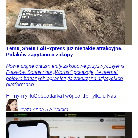
Temu, Shein i AliExpress już nie takie atrakcyjne.
Polaków zapytano o zakupy
Nowe unijne cła zmieniły zakupowe przyzwyczajenia
Polaków. Sondaż dla „Wprost” pokazuje, że niemal
połowa badanych ograniczyła zakupy na azjatyckich
platformach.
Firmy i rynki
Gospodarka
Twój portfel
Tylko u Nas
Beata Anna
Święcicka