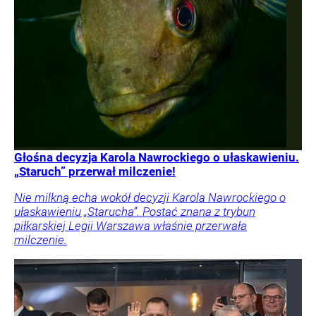
Głośna decyzja Karola Nawrockiego o ułaskawieniu.
„Staruch” przerwał milczenie!
Nie milkną echa wokół decyzji Karola Nawrockiego o
ułaskawieniu „Starucha”. Postać znana z trybun
piłkarskiej Legii Warszawa właśnie przerwała
milczenie.