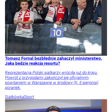
Tomasz Fornal bezbłędnie zahaczył ministerstwo.
Jaka będzie reakcja resortu?
Reprezentacja Polski siatkarzy wróciła już do kraju.
Powrót z przygodami zakończył się oficjalnym
powitaniem w Warszawie w środowy (tj. 5 sierpnia)
poranek.
Siatkówka
Sport