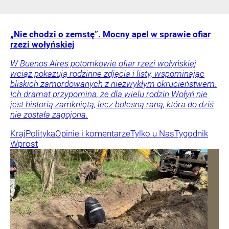
„Nie chodzi o zemstę”. Mocny apel w sprawie ofiar
rzezi wołyńskiej
W Buenos Aires potomkowie ofiar rzezi wołyńskiej
wciąż pokazują rodzinne zdjęcia i listy, wspominając
bliskich zamordowanych z niezwykłym okrucieństwem.
Ich dramat przypomina, że dla wielu rodzin Wołyń nie
jest historią zamkniętą, lecz bolesną raną, która do dziś
nie została zagojona.
Kraj
Polityka
Opinie i komentarze
Tylko u Nas
Tygodnik
Wprost