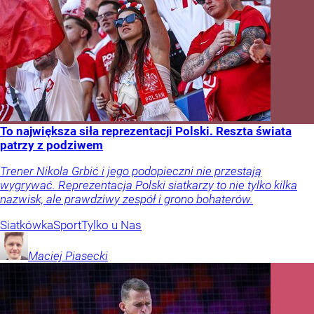
To największa siła reprezentacji Polski. Reszta świata
patrzy z podziwem
Trener Nikola Grbić i jego podopieczni nie przestają
wygrywać. Reprezentacja Polski siatkarzy to nie tylko kilka
nazwisk, ale prawdziwy zespół i grono bohaterów.
Siatkówka
Sport
Tylko u Nas
Maciej
Piasecki