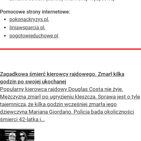
Pomocowe strony internetowe:
pokonackryzys.pl
,
liniawsparcia.pl
,
pogotowieduchowe.pl
.
Zagadkowa śmierć kierowcy rajdowego. Zmarł kilka
godzin po swojej ukochanej
Popularny kierowca rajdowy Douglas Costa nie żyje.
Mężczyzna zmarł po ugryzieniu kleszcza. Sprawa jest o tyle
tajemnicza, że kilka godzin wcześniej zmarła jego
dziewczyna Mariana Giordano. Policja bada okoliczności
śmierci 42-latka i...