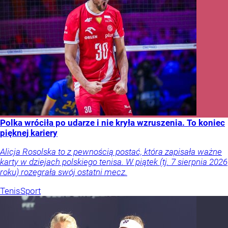
Polka wróciła po udarze i nie kryła wzruszenia. To koniec
pięknej kariery
Alicja Rosolska to z pewnością postać, która zapisała ważne
karty w dziejach polskiego tenisa. W piątek (tj. 7 sierpnia 2026
roku) rozegrała swój ostatni mecz.
Tenis
Sport