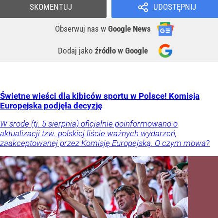
SKOMENTUJ
UDOSTĘPNIJ
Obserwuj nas
w
Google News
Dodaj jako
źródło w Google
Świetne wieści dla kibiców sportu w Polsce! Komisja
Europejska podjęła decyzję
W środę (tj. 5 sierpnia) oficjalnie poinformowano o
aktualizacji tzw. polskiej liście ważnych wydarzeń,
zaakceptowanej przez Komisję Europejską. O czym mowa?