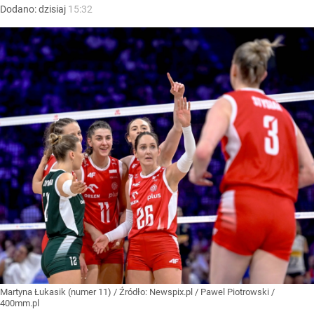
Dodano:
dzisiaj
15:32
Martyna Łukasik (numer 11)
/ Źródło:
Newspix.pl
/
Pawel Piotrowski /
400mm.pl