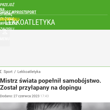
PRZEJDŹ
NA
SPORT WPROST
STRONĘ
GŁÓWNĄ
UBSKRYBUJ
LEKKOATLETYKA
WPROST.PL
ZALOGUJ
MENU
Sport
/
Lekkoatletyka
Mistrz świata popełnił samobójstwo.
Został przyłapany na dopingu
Dodano:
27
czerwca
2023
17:43