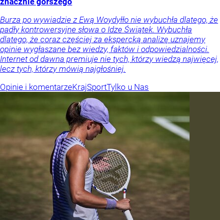
znacznie gorszego
Burza po wywiadzie z Ewą Woydyłło nie wybuchła dlatego, że
padły kontrowersyjne słowa o Idze Świątek. Wybuchła
dlatego, że coraz częściej za ekspercką analizę uznajemy
opinie wygłaszane bez wiedzy, faktów i odpowiedzialności.
Internet od dawna premiuje nie tych, którzy wiedzą najwięcej,
lecz tych, którzy mówią najgłośniej.
Opinie i komentarze
Kraj
Sport
Tylko u Nas