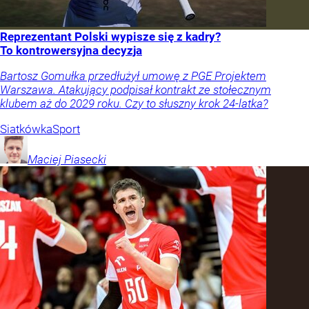
Reprezentant Polski wypisze się z kadry?
To kontrowersyjna decyzja
Bartosz Gomułka przedłużył umowę z PGE Projektem
Warszawa. Atakujący podpisał kontrakt ze stołecznym
klubem aż do 2029 roku. Czy to słuszny krok 24-latka?
Siatkówka
Sport
Maciej
Piasecki