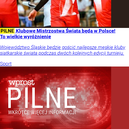
PILNE
Klubowe Mistrzostwa Świata będą w Polsce!
To wielkie wyróżnienie
Województwo Śląskie będzie gościć najlepsze męskie kluby
siatkarskie świata podczas dwóch kolejnych edycji turnieju.
Sport