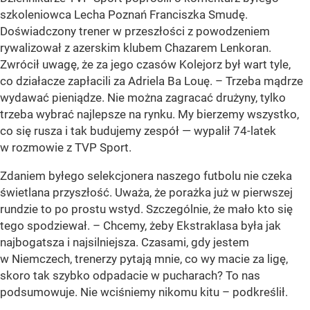
szkoleniowca Lecha Poznań Franciszka Smudę.
Doświadczony trener w przeszłości z powodzeniem
rywalizował z azerskim klubem Chazarem Lenkoran.
Zwrócił uwagę, że za jego czasów Kolejorz był wart tyle,
co działacze zapłacili za Adriela Ba Louę. – Trzeba mądrze
wydawać pieniądze. Nie można zagracać drużyny, tylko
trzeba wybrać najlepsze na rynku. My bierzemy wszystko,
co się rusza i tak budujemy zespół — wypalił 74-latek
w rozmowie z TVP Sport.
Zdaniem byłego selekcjonera naszego futbolu nie czeka
świetlana przyszłość. Uważa, że porażka już w pierwszej
rundzie to po prostu wstyd. Szczególnie, że mało kto się
tego spodziewał. – Chcemy, żeby Ekstraklasa była jak
najbogatsza i najsilniejsza. Czasami, gdy jestem
w Niemczech, trenerzy pytają mnie, co wy macie za ligę,
skoro tak szybko odpadacie w pucharach? To nas
podsumowuje. Nie wciśniemy nikomu kitu – podkreślił.