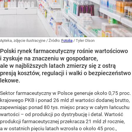
Apteka, zdjęcie ilustracyjne
/ Źródło:
Fotolia
/
Tyler Olson
Polski rynek farmaceutyczny rośnie wartościowo
i zyskuje na znaczeniu w gospodarce,
ale w najbliższych latach zmierzy się z ostrą
presją kosztów, regulacji i walki o bezpieczeństwo
lekowe.
Sektor farmaceutyczny w Polsce generuje około 0,75 proc.
krajowego PKB i ponad 26 mld zł wartości dodanej brutto,
zapewniając ponad 80 tys. miejsc pracy w całym łańcuchu
wartości – od produkcji po dystrybucję i detal. Wartość
produkcji farmaceutycznej przekracza 21 mld zł rocznie,
a w ostatnich pięciu latach wzrosła o około 45 proc.,