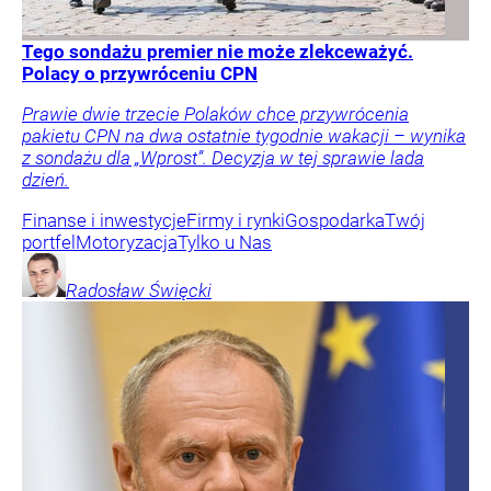
Tego sondażu premier nie może zlekceważyć.
Polacy o przywróceniu CPN
Prawie dwie trzecie Polaków chce przywrócenia
pakietu CPN na dwa ostatnie tygodnie wakacji – wynika
z sondażu dla „Wprost”. Decyzja w tej sprawie lada
dzień.
Finanse i inwestycje
Firmy i rynki
Gospodarka
Twój
portfel
Motoryzacja
Tylko u Nas
Radosław
Święcki