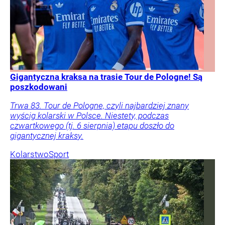
Gigantyczna kraksa na trasie Tour de Pologne! Są
poszkodowani
Trwa 83. Tour de Pologne, czyli najbardziej znany
wyścig kolarski w Polsce. Niestety, podczas
czwartkowego (tj. 6 sierpnia) etapu doszło do
gigantycznej kraksy.
Kolarstwo
Sport