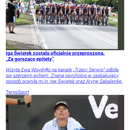
Iga Świątek została oficjalnie przeproszona.
„Za gorszące epitety”
Wizyta Ewa Woydyłło na kanale „Trzeci Serwis” odbiła
się szerokim echem. Znana psycholog w zaskakujący
sposób oceniła m.in. Igę Świątek oraz Arynę Sabalenkę.
Tenis
Sport