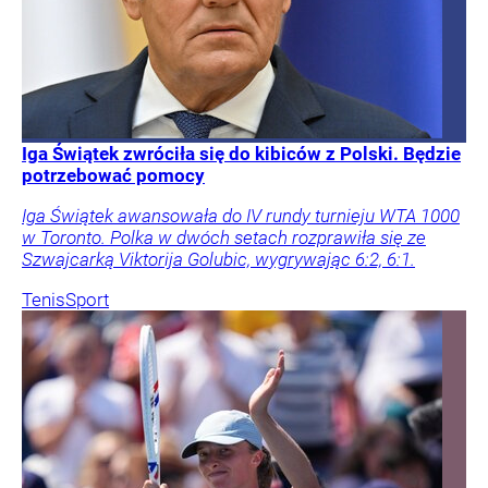
Iga Świątek zwróciła się do kibiców z Polski. Będzie
potrzebować pomocy
Iga Świątek awansowała do IV rundy turnieju WTA 1000
w Toronto. Polka w dwóch setach rozprawiła się ze
Szwajcarką Viktorija Golubic, wygrywając 6:2, 6:1.
Tenis
Sport