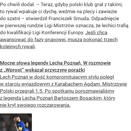
Po chwili dodał. – Teraz, gdyby polski klub grał z takimi,
to rywal wpakuje ci dychę, weźmie na plecy i zawiezie
do szatni – stwierdził Franciszek Smuda. Odpadnięcie
w pierwszej rundzie Ligi Mistrzów oznacza, że lechici trafią
do kwalifikacji Ligi Konferencji Europy.
Jeśli chcą
awansować do fazy grupowej, muszą pokonać trzech
kolejnych rywali
.
Mocne słowa legendy Lecha Poznań. W rozmowie
z „Wprost” wskazał przyczyny porażki
Lech Poznań w dość kompromitującym stylu poległ
w starciu wyjazdowym z Karabachem Agdam. Mistrzowie
Polski przegrali 1:5. Po spotkaniu porozmawialiśmy
z legendą Lecha Poznań Bartoszem Bosackim, który
nie krył swojego rozczarowania.