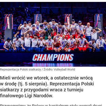
Reprezentacja Polski siatkarzy
/ Źródło:
Volleyball World
Mieli wrócić we wtorek, a ostatecznie wrócą
w środę (tj. 5 sierpnia). Reprezentacja Polski
siatkarzy z przygodami wraca z turnieju
finałowego Ligi Narodów.
Przypomnijmy, że Polacy w kapitalnym stylu wygrali drugi