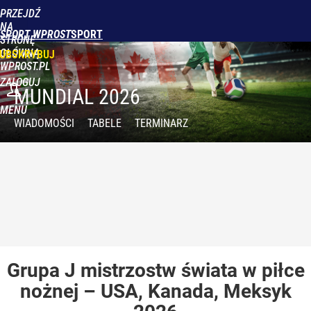
PRZEJDŹ
NA
SPORT WPROST
STRONĘ
GŁÓWNĄ
UBSKRYBUJ
WPROST.PL
ZALOGUJ
MUNDIAL 2026
MENU
WIADOMOŚCI
TABELE
TERMINARZ
Grupa J
mistrzostw świata w piłce
nożnej – USA, Kanada, Meksyk