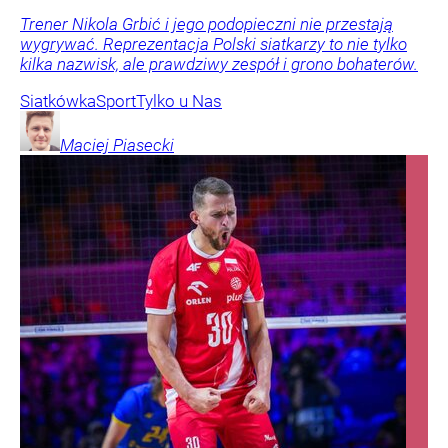
Trener Nikola Grbić i jego podopieczni nie przestają
wygrywać. Reprezentacja Polski siatkarzy to nie tylko
kilka nazwisk, ale prawdziwy zespół i grono bohaterów.
Siatkówka
Sport
Tylko u Nas
Maciej
Piasecki