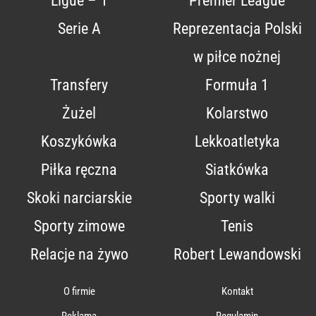
Ligue – 1
Premier League
Serie A
Reprezentacja Polski
w piłce nożnej
Transfery
Formuła 1
Żużel
Kolarstwo
Koszykówka
Lekkoatletyka
Piłka ręczna
Siatkówka
Skoki narciarskie
Sporty walki
Sporty zimowe
Tenis
Relacje na żywo
Robert Lewandowski
O firmie
Kontakt