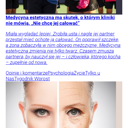
Medycyna estetyczna ma skutek, o którym kliniki
nie mówią. „Nie chcę jej całować”
Miała wyglądać lepiej. Zrobiła usta i nagle jej partner
przestał mieć ochotę ją całować. On poprawił szczękę,
a żona zobaczyła w nim obcego mężczyznę. Medycyna
estetyczna zmienia nie tylko twarz. Czasem zmusza
partnera, by nauczył się jej – i człowieka, którego kocha
– zupełnie od nowa.
Opinie i komentarze
Psychologia
Życie
Tylko u
Nas
Tygodnik Wprost