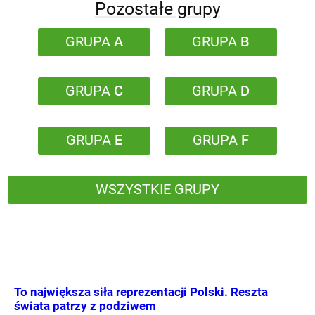
Pozostałe grupy
GRUPA
A
GRUPA
B
GRUPA
C
GRUPA
D
GRUPA
E
GRUPA
F
WSZYSTKIE GRUPY
To największa siła reprezentacji Polski. Reszta
świata patrzy z podziwem