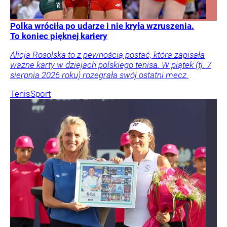
Polka wróciła po udarze i nie kryła wzruszenia.
To koniec pięknej kariery
Alicja Rosolska to z pewnością postać, która zapisała
ważne karty w dziejach polskiego tenisa. W piątek (tj. 7
sierpnia 2026 roku) rozegrała swój ostatni mecz.
Tenis
Sport