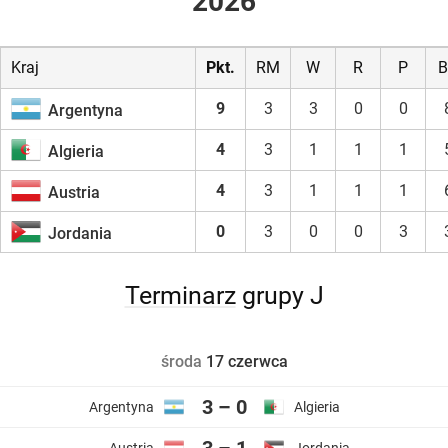
2026
Kraj
Pkt.
RM
W
R
P
B
9
3
3
0
0
Argentyna
4
3
1
1
1
Algieria
4
3
1
1
1
Austria
0
3
0
0
3
Jordania
Terminarz
grupy J
środa
17 czerwca
3 – 0
Argentyna
Algieria